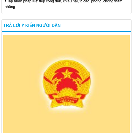
Tập huấn pháp luật tiếp công dân, khiếu nại, tố cáo, phòng, chống tham
nhũng
TRẢ LỜI Ý KIẾN NGƯỜI DÂN