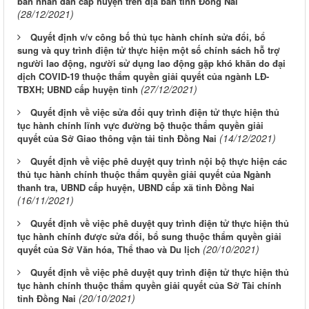
ban nhân dân cấp huyện trên địa bàn tỉnh Đồng Nai
(28/12/2021)
Quyết định v/v công bố thủ tục hành chính sửa đổi, bổ
sung và quy trình điện tử thực hiện một số chính sách hỗ trợ
người lao động, người sử dụng lao động gặp khó khăn do đại
dịch COVID-19 thuộc thẩm quyền giải quyết của ngành LĐ-
(27/12/2021)
TBXH; UBND cấp huyện tỉnh
Quyết định về việc sửa đổi quy trình điện tử thực hiện thủ
tục hành chính lĩnh vực đường bộ thuộc thẩm quyền giải
(14/12/2021)
quyết của Sở Giao thông vận tải tỉnh Đồng Nai
Quyết định về việc phê duyệt quy trình nội bộ thực hiện các
thủ tục hành chính thuộc thẩm quyền giải quyết của Ngành
thanh tra, UBND cấp huyện, UBND cấp xã tỉnh Đồng Nai
(16/11/2021)
Quyết định về việc phê duyệt quy trình điện tử thực hiện thủ
tục hành chính được sửa đổi, bổ sung thuộc thẩm quyền giải
(20/10/2021)
quyết của Sở Văn hóa, Thể thao và Du lịch
Quyết định về việc phê duyệt quy trình điện tử thực hiện thủ
tục hành chính thuộc thẩm quyền giải quyết của Sở Tài chính
(20/10/2021)
tỉnh Đồng Nai