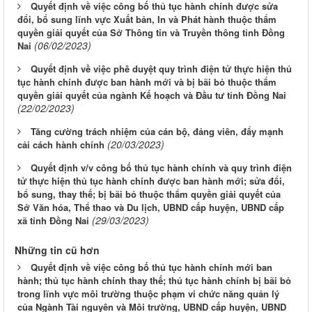
Quyết định về việc công bố thủ tục hành chính được sửa
đổi, bổ sung lĩnh vực Xuất bản, In và Phát hành thuộc thẩm
quyền giải quyết của Sở Thông tin và Truyền thông tỉnh Đồng
(06/02/2023)
Nai
Quyết định về việc phê duyệt quy trình điện tử thực hiện thủ
tục hành chính được ban hành mới và bị bãi bỏ thuộc thẩm
quyền giải quyết của ngành Kế hoạch và Đầu tư tỉnh Đồng Nai
(22/02/2023)
Tăng cường trách nhiệm của cán bộ, đảng viên, đẩy mạnh
(20/03/2023)
cải cách hành chính
Quyết định v/v công bố thủ tục hành chính và quy trình điện
tử thực hiện thủ tục hành chính được ban hành mới; sửa đổi,
bổ sung, thay thế; bị bãi bỏ thuộc thẩm quyền giải quyết của
Sở Văn hóa, Thể thao và Du lịch, UBND cấp huyện, UBND cấp
(29/03/2023)
xã tỉnh Đồng Nai
Những tin cũ hơn
Quyết định về việc công bố thủ tục hành chính mới ban
hành; thủ tục hành chính thay thế; thủ tục hành chính bị bãi bỏ
trong lĩnh vực môi trường thuộc phạm vi chức năng quản lý
của Ngành Tài nguyên và Môi trường, UBND cấp huyện, UBND