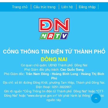
Trang chủ
Cấu trúc trang
Liên hệ
Đăng nhập
CỔNG THÔNG TIN ĐIỆN TỬ THÀNH PHỐ
ĐỒNG NAI
Cơ quan chủ quản: UBND Thành phố Đồng Nai
Phó Giám đốc phụ trách:
Cao Quốc Sang
Phó Giám đốc:
Trần Nam Đông - Hoàng Bình Long - Hoàng Thị Bích
Phú
Địa chỉ: số 81 đường Đồng Khởi, phường Tam Hiệp, Thành phố Đồng Nai.
Điện thoại: 0251.3822967.
Ghi rõ nguồn "Cổng Thông tin điện tử Thành phố Đồng Nai" hoặc "CTT-
Đồng Nai" hoặc "www.dongnai.g​ov.vn" khi ​phát hành lại thông tin từ các
nguồn này.​