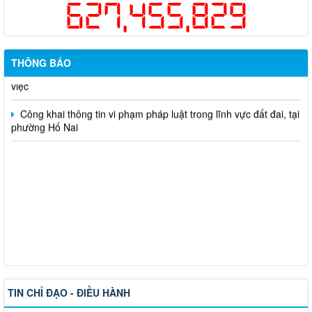
627,455,829
sức khỏe định kỳ hoặc khám sàng lọc miễn phí ít nhất mỗi năm
một lần cho người dân trên địa bàn thành phố Đồng Nai
Hỗ trợ đăng tải thông tin hợp nhất, thay đổi địa chỉ trụ sở làm
THÔNG BÁO
việc
Công khai thông tin vi phạm pháp luật trong lĩnh vực đất đai, tại
phường Hố Nai
TIN CHỈ ĐẠO - ĐIỀU HÀNH