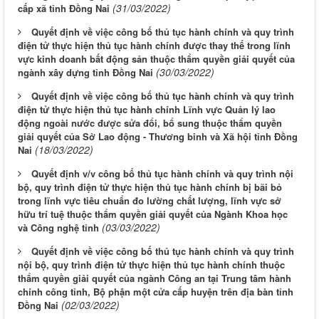
(31/03/2022)
cấp xã tỉnh Đồng Nai
Quyết định về việc công bố thủ tục hành chính và quy trình
điện tử thực hiện thủ tục hành chính được thay thế trong lĩnh
vực kinh doanh bất động sản thuộc thẩm quyền giải quyết của
(30/03/2022)
ngành xây dựng tỉnh Đồng Nai
Quyết định về việc công bố thủ tục hành chính và quy trình
điện tử thực hiện thủ tục hành chính Lĩnh vực Quản lý lao
động ngoài nước được sửa đổi, bổ sung thuộc thẩm quyền
giải quyết của Sở Lao động - Thương binh và Xã hội tỉnh Đồng
(18/03/2022)
Nai
Quyết định v/v công bố thủ tục hành chính và quy trình nội
bộ, quy trình điện tử thực hiện thủ tục hành chính bị bãi bỏ
trong lĩnh vực tiêu chuẩn đo lường chất lượng, lĩnh vực sở
hữu trí tuệ thuộc thẩm quyền giải quyết của Ngành Khoa học
(03/03/2022)
và Công nghệ tỉnh
Quyết định về việc công bố thủ tục hành chính và quy trình
nội bộ, quy trình điện tử thực hiện thủ tục hành chính thuộc
thẩm quyền giải quyết của ngành Công an tại Trung tâm hành
chính công tỉnh, Bộ phận một cửa cấp huyện trên địa bàn tỉnh
(02/03/2022)
Đồng Nai