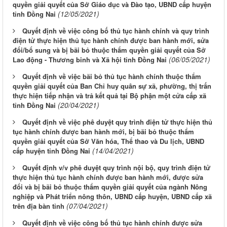
quyền giải quyết của Sở Giáo dục và Đào tạo, UBND cấp huyện
(12/05/2021)
tỉnh Đồng Nai
Quyết định về việc công bố thủ tục hành chính và quy trình
điện tử thực hiện thủ tục hành chính được ban hành mới, sửa
đổi/bổ sung và bị bãi bỏ thuộc thẩm quyền giải quyết của Sở
(06/05/2021)
Lao động - Thương binh và Xã hội tỉnh Đồng Nai
Quyết định về việc bãi bỏ thủ tục hành chính thuộc thẩm
quyền giải quyết của Ban Chỉ huy quân sự xã, phường, thị trấn
thực hiện tiếp nhận và trả kết quả tại Bộ phận một cửa cấp xã
(20/04/2021)
tỉnh Đồng Nai
Quyết định về việc phê duyệt quy trình điện tử thực hiện thủ
tục hành chính được ban hành mới, bị bãi bỏ thuộc thẩm
quyền giải quyết của Sở Văn hóa, Thể thao và Du lịch, UBND
(14/04/2021)
cấp huyện tỉnh Đồng Nai
Quyết định v/v phê duyệt quy trình nội bộ, quy trình điện tử
thực hiện thủ tục hành chính được ban hành mới, được sửa
đổi và bị bãi bỏ thuộc thẩm quyền giải quyết của ngành Nông
nghiệp và Phát triển nông thôn, UBND cấp huyện, UBND cấp xã
(07/04/2021)
trên địa bàn tỉnh
Quyết định về việc công bố thủ tục hành chính được sửa