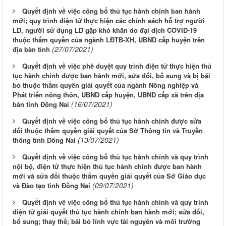
Quyết định về việc công bố thủ tục hành chính ban hành
mới; quy trình điện tử thực hiện các chính sách hỗ trợ người
LĐ, người sử dụng LĐ gặp khó khăn do đại dịch COVID-19
thuộc thẩm quyền của ngành LĐTB-XH, UBND cấp huyện trên
(27/07/2021)
địa bàn tỉnh
Quyết định về việc phê duyệt quy trình điện tử thực hiện thủ
tục hành chính được ban hành mới, sửa đổi, bổ sung và bị bãi
bỏ thuộc thẩm quyền giải quyết của ngành Nông nghiệp và
Phát triển nông thôn, UBND cấp huyện, UBND cấp xã trên địa
(16/07/2021)
bàn tỉnh Đồng Nai
Quyết định về việc công bố thủ tục hành chính được sửa
đổi thuộc thẩm quyền giải quyết của Sở Thông tin và Truyền
(13/07/2021)
thông tỉnh Đồng Nai
Quyết định về việc công bố thủ tục hành chính và quy trình
nội bộ, điện tử thực hiện thủ tục hành chính được ban hành
mới và sửa đổi thuộc thẩm quyền giải quyết của Sở Giáo dục
(09/07/2021)
và Đào tạo tỉnh Đồng Nai
Quyết định về việc công bố thủ tục hành chính và quy trình
điện tử giải quyết thủ tục hành chính ban hành mới; sửa đổi,
bổ sung; thay thế; bãi bỏ lĩnh vực tài nguyên và môi trường