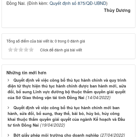
Đồng Nai. (Đính kèm:
Quyết định số 875/QĐ-UBND
)
Thùy Dương
Tổng số điểm của bài viết là: 0 trong 0 đánh giá
Click để đánh giá bài viết
Những tin mới hơn
Quyết định về việc công bố thủ tục hành chính và quy trình
điện tử thực hiện thủ tục hành chính được ban hành mới, sửa
đổi, bổ sung Lĩnh vực đường bộ thuộc thẩm quyền giải quyết
(14/04/2022)
của Sở Giao thông vận tải tỉnh Đồng Nai
Quyết định về việc công bố thủ tục hành chính mới ban
hành, sửa đổi, bổ sung, thay thế, bãi bỏ, hủy bỏ, hủy công
khai thuộc thẩm quyền giải quyết của ngành Kế hoạch và Đầu
(19/04/2022)
tư tỉnh Đồng Nai
(27/04/2022)
Bớt giấy phép môi trường cho doanh nghiệp