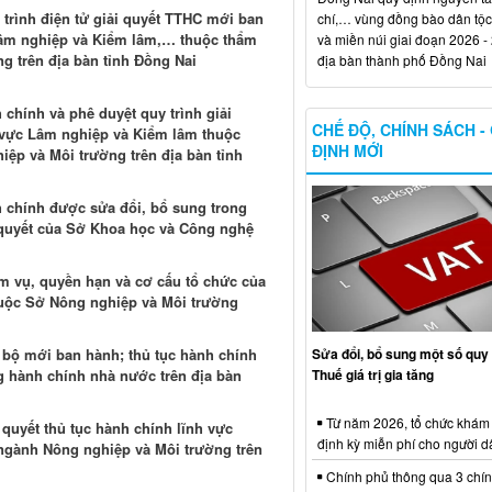
trình điện tử giải quyết TTHC mới ban
chí,… vùng đồng bào dân tộc
c Lâm nghiệp và Kiểm lâm,… thuộc thẩm
và miền núi giai đoạn 2026 -
g trên địa bàn tỉnh Đồng Nai
địa bàn thành phố Đồng Nai
chính và phê duyệt quy trình giải
CHẾ ĐỘ, CHÍNH SÁCH -
h vực Lâm nghiệp và Kiểm lâm thuộc
ĐỊNH MỚI
iệp và Môi trường trên địa bàn tỉnh
h chính được sửa đổi, bổ sung trong
i quyết của Sở Khoa học và Công nghệ
m vụ, quyền hạn và cơ cấu tổ chức của
huộc Sở Nông nghiệp và Môi trường
Sửa đổi, bổ sung một số quy 
i bộ mới ban hành; thủ tục hành chính
Thuế giá trị gia tăng
ng hành chính nhà nước trên địa bàn
Từ năm 2026, tổ chức khám
i quyết thủ tục hành chính lĩnh vực
định kỳ miễn phí cho người d
 ngành Nông nghiệp và Môi trường trên
Chính phủ thông qua 3 chí