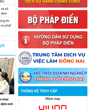
đổi)
 và sử
y định
ộng thi
m vụ phát
VỰC
Thông báo về việc tuyển dụng viên
chức năm 2026
THỐNG KÊ TRUY CẬP
Thông báo tuyển chọn tổ chức và cá
Hôm nay
n khai
nhân chủ trì thực hiện nhiệm vụ khoa
 định mới
411,170
học và công nghệ cấp thành phố sử