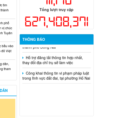
dụng ngân sách nhà nước đặt hàng thực
c tìm
hiện năm 2026 (đợt 1) lần 3
Tổng lượt truy cập
i thành
627,408,371
Kế hoạch Thông tin, tuyên truyền triển
khai Kế hoạch Khám sức khỏe định kỳ
nh phố
hoặc khám sàng lọc miễn phí ít nhất mỗi
n vị chúc
năm một lần cho người dân trên địa bàn
nh Tuyên
thành phố Đồng Nai
THÔNG BÁO
c bầu vào
Hỗ trợ đăng tải thông tin hợp nhất,
 đỏ Việt
thay đổi địa chỉ trụ sở làm việc
Công khai thông tin vi phạm pháp luật
g dân,
trong lĩnh vực đất đai, tại phường Hố Nai
ống tham
 DÂN