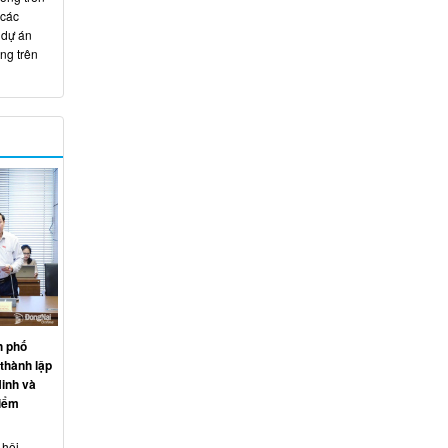
 các
 dự án
ng trên
h phố
thành lập
inh và
điểm
 hội