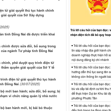
iện tử giải quyết thủ tục hành chính
 giải quyết của Sở Xây dựng
/2025)
Trả lời câu hỏi của bạn đọc: 
àn tỉnh Đồng Nai đã được triển khai
nhận diện tích đã bỏ quy hoạ
Trả lời câu hỏi của bạn đọc
h chính được sửa đổi, bổ sung trong
tin sáp nhập địa giới hành ch
ết của ngành Tư pháp tỉnh Đồng Nai
doanh nghiệp thực hiện hồ sơ
nội dung đăng ký chi nhánh
chính, phê duyệt quy trình điện tử
Trả lời câu hỏi của bạn đọc:
 thẩm quyền giải quyết của Sở Y tế
hướng dẫn thủ tục sang tên s
không còn thông tin người b
trình điện tử giải quyết thủ tục hành
(30/07/2025)
ỉnh Đồng Nai
Trả lời câu hỏi của bạn đọc:
bù và cấp tái định cư khi thu 
 bộ mới ban hành; sửa đổi, bổ sung; bị
để thực hiện Dự án Khu tái đị
 phạm vi chức năng quản lý nhà nước
phường Phước Tân
Trả lời câu hỏi của bạn đọc:
 bộ ban hành mới, bị bãi bỏ thuộc
đến tình trạng hạ tầng giao t