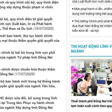
của Luật Nuôi con nuôi (sửa 
nh và quy trình nội bộ, quy trình điện
 động xây dựng thuộc phạm vi chức
Mức phạt hành vi lấn, chiếm
dụng môi trường rừng trái qu
 bộ, quy trình điện tử giải quyết
Thủ tướng Chính phủ phát đ
ĩnh vực Xuất bản, In và Phát hành
đua thực hiện thắng lợi nhiệ
(16/07/2025)
 Thể thao và Du lịch
triển kinh tế - xã hội
mới ban hành, thủ tục hành chính
g mại thuộc thẩm quyền giải quyết của
TIN HOẠT ĐỘNG LĨNH 
NGÀNH
 chính bị bãi bỏ trong lĩnh vực phổ
t của ngành Tư pháp tỉnh Đồng Nai
h chính được chuẩn hóa thuộc thẩm
(17/07/2025)
 Đồng Nai
i bộ ban hành mới trong hệ thống hành
uyền giải quyết của ngành Văn hóa,
THC được sửa đổi, bổ sung trong lĩnh
Thuế thành phố Đồng Nai triể
ả tại Trung tâm Phục vụ hành chính
tạm hoãn xuất cảnh theo quy
 của ngành Xây dựng tỉnh Đồng Nai