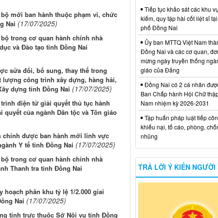
Tiếp tục khảo sát các khu vự
i bộ mới ban hành thuộc phạm vi, chức
kiếm, quy tập hài cốt liệt sĩ tạ
(17/07/2025)
g Nai
phố Đồng Nai
i bộ trong cơ quan hành chính nhà
Ủy ban MTTQ Việt Nam thà
dục và Đào tạo tỉnh Đồng Nai
Đồng Nai và các cơ quan, đơ
mừng ngày truyền thống ngà
ợc sửa đổi, bổ sung, thay thế trong
giáo của Đảng
t lượng công trình xây dựng, hàng hải,
Đồng Nai có 2 cá nhân đượ
(17/07/2025)
Xây dựng tỉnh Đồng Nai
Ban Chấp hành Hội Chữ thập
trình điện tử giải quyết thủ tục hành
Nam nhiệm kỳ 2026-2031
ải quyết của ngành Dân tộc và Tôn giáo
Tập huấn pháp luật tiếp côn
khiếu nại, tố cáo, phòng, ch
h chính được ban hành mới lĩnh vực
nhũng
(17/07/2025)
ngành Y tế tỉnh Đồng Nai
i bộ trong cơ quan hành chính nhà
TRẢ LỜI Ý KIẾN NGƯỜI
nh Thanh tra tỉnh Đồng Nai
 hoạch phân khu tỷ lệ 1/2.000 giai
(17/07/2025)
Đồng Nai
ang tỉnh trực thuộc Sở Nội vụ tỉnh Đồng