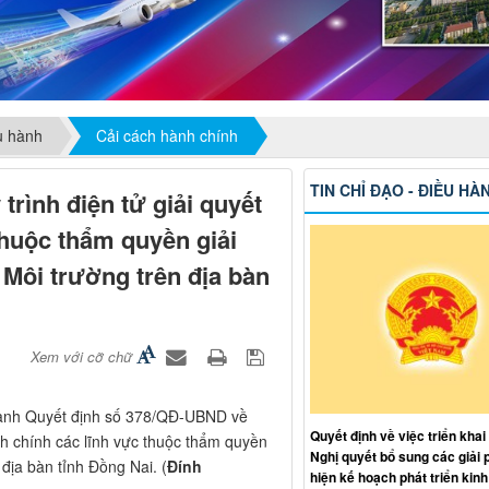
ều hành
Cải cách hành chính
TIN CHỈ ĐẠO - ĐIỀU HÀ
trình điện tử giải quyết
thuộc thẩm quyền giải
Môi trường trên địa bàn
Xem với cỡ chữ
hành Quyết định số 378/QĐ-UBND về
Quyết định về việc triển khai
ành chính các lĩnh vực thuộc thẩm quyền
Nghị quyết bổ sung các giải 
địa bàn tỉnh Đồng Nai. (
Đính
hiện kế hoạch phát triển kinh 