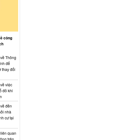
về công
ch
: về Thông
ính để
 thay đổi
 về việc
ổ đỏ khi
án
 về đền
hồi nhà
nh cư tại
 liên quan
hông trên