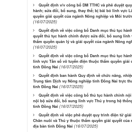
Quyết định v/v công bố DM TTHC và phê duyệt quy 
hành; sửa đổi, bổ sung, thay thế; bị bãi bỏ lĩnh vự
quyền giải quyết của ngành Nông nghiệp và Môi trườn
(16/07/2025)
Quyết định về việc công bố Danh mục thủ tục hành 
quyết thủ tục hành chính được sửa đổi, bổ sung lĩn
thẩm quyền quản lý và giải quyết của ngành Nông ngh
(16/07/2025)
Quyết định về việc công bố Danh mục thủ tục hàn
lĩnh vực Tần số vô tuyến điện thuộc thẩm quyền giả
(16/07/2025)
tỉnh Đồng Nai
Quyết định ban hành Quy định về chức năng, nhiệ
Trung tâm Dịch vụ Nông nghiệp tỉnh Đồng Nai trực t
(16/07/2025)
tỉnh Đồng Nai
Quyết định về việc công bố thủ tục hành chính nộ
nội bộ sửa đổi, bổ sung lĩnh vực Thú y trong hệ thố
(16/07/2025)
tỉnh Đồng Nai
Quyết định về việc phê duyệt quy trình điện tử giả
Chăn nuôi và Thú y thuộc thẩm quyền giải quyết của
(16/07/2025)
địa bàn tỉnh Đồng Nai