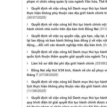
phạm vi chức năng quản lý của ngành Văn hóa, Thể t
Quyết định về việc công bố Danh mục thủ tục hàn
thực hiện không phụ thuộc vào địa giới hành chính t
(30/07/2025)
Quyết định về việc công bố thủ tục hành chính nội
(01/
hành chính nhà nước trên địa bàn tỉnh Đồng Nai
Quyết định về việc ủy quyền cấp, gia hạn, cấp lại,
lại lao động và ban hành thông báo đồng ý về việc rút
(0
động,…đối với các doanh nghiệp trên địa bàn tỉnh
Quyết định về việc công bố Danh mục thủ tục hành
quốc tịch thuộc thẩm quyền giải quyết của ngành Tư 
(03/08/
Làm hồ sơ đất đai phi địa giới hành chính
Đồng Nai xếp thứ 5/34 tỉnh, thành về chỉ số phục
(07/08/2025)
tháng 7
Quyết định về việc công bố Danh mục thủ tục hàn
lịch thực hiện không phụ thuộc vào địa giới hành chí
(11/08/2025)
Quyết định về việc công bố Danh mục thủ tục hành 
quy trình điện tử giải quyết thủ tục hành chính được
bộ thuộc phạm vi chức năng quản lý của Sở Xây dựn