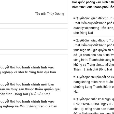
hội, quốc phòng - an ninh 6 t
năm 2026 của thành phố Đồn
Tác giả:
Thùy Dương
Quyết định giao đất cho Tr
Phát triển quỹ đất thành phố
quản lý tại phường Trấn Biên
phố Đồng Nai
Quyết định giao đất cho Tr
Phát triển quỹ đất thành phố
thực hiện đấu giá quyền sử d
để lựa chọn nhà đầu tư đối vớ
công trình: Thành phố cảng 
không và Trung tâm… tại ph
i quyết thủ tục hành chính lĩnh vực
Thành, thành phố Đồng Nai
 nghiệp và Môi trường trên địa bàn
Quyết định thu hồi đất do C
hàng không miền Nam quản l
i quyết thủ tục hành chính mới ban
phường Long Thành, thành 
sản và thủy sản thuộc thẩm quyền giải
Nai
(16/07/2025)
bàn tỉnh Đồng Nai
Quyết định triển khai Nghị 
i quyết thủ tục hành chính lĩnh vực
07/2026/NQ-HĐND ngày 09/
g nghiệp và Môi trường trên địa bàn
của Hội đồng nhân dân thàn
Đồng Nai quy định nguyên tắc