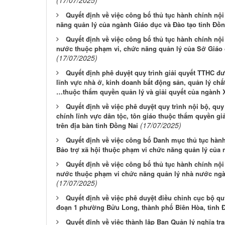
Quyết định về việc công bố thủ tục hành chính nộ
năng quản lý của ngành Giáo dục và Đào tạo tỉnh Đồn
Quyết định về việc công bố thủ tục hành chính nộ
nước thuộc phạm vi, chức năng quản lý của Sở Giáo 
(17/07/2025)
Quyết định phê duyệt quy trình giải quyết TTHC đư
lĩnh vực nhà ở, kinh doanh bất động sản, quản lý chấ
…thuộc thẩm quyền quản lý và giải quyết của ngành 
Quyết định về việc phê duyệt quy trình nội bộ, quy 
chính lĩnh vực dân tộc, tôn giáo thuộc thẩm quyền gi
(17/07/2025)
trên địa bàn tỉnh Đồng Nai
Quyết định về việc công bố Danh mục thủ tục hàn
Bảo trợ xã hội thuộc phạm vi chức năng quản lý của 
Quyết định về việc công bố thủ tục hành chính nộ
nước thuộc phạm vi chức năng quản lý nhà nước ngà
(17/07/2025)
Quyết định về việc phê duyệt điều chỉnh cục bộ quy
đoạn 1 phường Bửu Long, thành phố Biên Hòa, tỉnh 
Quyết định về việc thành lập Ban Quản lý nghĩa tr