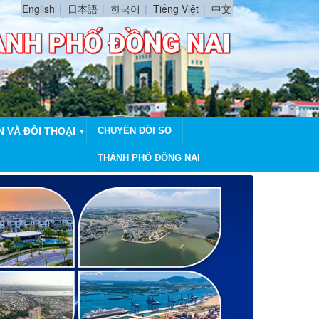
English
日本語
한국어
Tiếng Việt
中文
N VÀ ĐỐI THOẠI
CHUYỂN ĐỔI SỐ
▼
THÀNH PHỐ ĐỒNG NAI