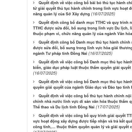
Quyết định về việc công bố bãi bỏ thủ tục hành chí
tử giải quyết thủ tục hành chính trong lĩnh vực hoạt
(16/07/2025)
năng quản lý của Sở Xây dựng
Quyết định công bố danh mục TTHC và quy trình nội
TTHC được sửa đổi, bổ sung trong lĩnh vực Du lịch, l
thuộc phạm vi, chức năng quản lý của ngành Văn hóa,
Quyết định công bố Danh mục thủ tục hành chính 
được sửa đổi, bổ sung trong lĩnh vực hòa giải thươn
(16/07/2025)
ngành Tư pháp tỉnh Đồng Nai
Quyết định về việc công bố Danh mục thủ tục hành
biến, giáo dục pháp luật thuộc thẩm quyền giải quyế
(16/07/2025)
Quyết định về việc công bố Danh mục thủ tục hàn
quyền giải quyết của ngành Giáo dục và Đào tạo tỉnh
Quyết định về việc công bố thủ tục hành chính nộ
chính nhà nước lĩnh vực di sản văn hóa thuộc thẩm q
(17/07/2025)
Thể thao và Du lịch tỉnh Đồng Nai
Quyết định về việc công bố quy trình giải quyết T
vực hoạt động xây dựng được tiếp nhận và trả kết qu
công tỉnh,… thuộc thẩm quyền quản lý và giải quyết
(17/07/2025)