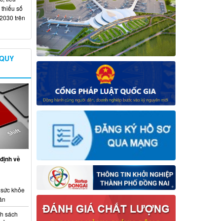
 thiểu số
 2030 trên
 QUY
định về
 sức khỏe
ân
nh sách