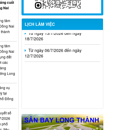
háng cuối
g Nai
Từ ngày 20/7/2026 đến ngày
26/7/2026
ung tâm
LỊCH LÀM VIỆC
Từ ngày 13/7/2026 đến ngày
 Đồng Nai
18/7/2026
, thành
Từ ngày 06/7/2026 đến ngày
ung tâm
12/7/2026
 Đồng Nai
ụng đất
i các
hàng
ường Long
ảng vụ
ý tại
phố Đồng
quyết số
7/2026
h phố
, tiêu