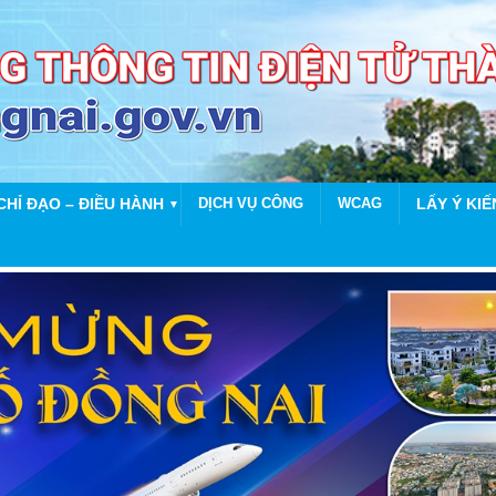
CHỈ ĐẠO – ĐIỀU HÀNH
DỊCH VỤ CÔNG
WCAG
LẤY Ý KIẾ
▼