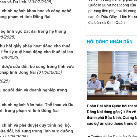
(30/07/2025)
hao và Du lịch
Quốc lộ 20 và hoạt động của
h chính ngành khoa học và công nghệ
phương tiện phục vụ thi công
rong phạm vi tỉnh Đồng Nai
cao tốc Dầu Giây - Liên Khươ
địa bàn xã Định Quán
 bộ lĩnh vực Đất đai trong hệ thống
08/2025)
HỘI ĐỒNG NHÂN DÂN
 thu hồi giấy phép hoạt động cho thuê
 tiền ký quỹ hoạt động cho thuê lại lao
1/08/2025)
 được sửa đổi, bổ sung trong lĩnh vực
(01/08/2025)
pháp tỉnh Đồng Nai
2025)
 vụ người dân và doanh nghiệp trong
h chính ngành Văn hóa, Thể thao và Du
Đoàn Đại biểu Quốc hội thàn
nh trong phạm vi tỉnh Đồng Nai
Đồng Nai đóng góp ý kiến về 
thành phố Bắc Ninh, Quảng N
các dự án giao thông trọng 
chính và phê duyệt quy trình nội bộ,
 sửa đổi, bổ sung trong lĩnh vực đường
(11/08/2025)
g
Trưởng đoàn Đại biểu Quốc