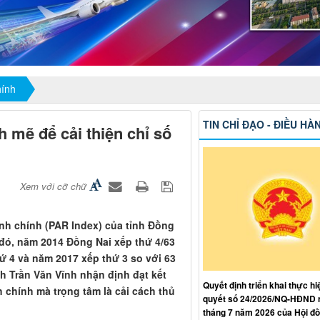
hính
TIN CHỈ ĐẠO - ĐIỀU HÀ
h mẽ để cải thiện chỉ số
Xem với cỡ chữ
ành chính (PAR Index) của tỉnh Đồng
o đó, năm 2014 Đồng Nai xếp thứ 4/63
ứ 4 và năm 2017 xếp thứ 3 so với 63
h Trần Văn Vĩnh nhận định đạt kết
Quyết định triển khai thực hi
 chính mà trọng tâm là cải cách thủ
quyết số 24/2026/NQ-HĐND 
tháng 7 năm 2026 của Hội đ