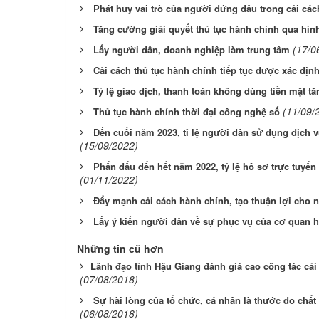
Phát huy vai trò của người đứng đầu trong cải các
Tăng cường giải quyết thủ tục hành chính qua hình
(17/0
Lấy người dân, doanh nghiệp làm trung tâm
Cải cách thủ tục hành chính tiếp tục được xác định
Tỷ lệ giao dịch, thanh toán không dùng tiền mặt tă
(11/09/
Thủ tục hành chính thời đại công nghệ số
Đến cuối năm 2023, tỉ lệ người dân sử dụng dịch v
(15/09/2022)
Phấn đấu đến hết năm 2022, tỷ lệ hồ sơ trực tuyến 
(01/11/2022)
Đẩy mạnh cải cách hành chính, tạo thuận lợi cho 
Lấy ý kiến người dân về sự phục vụ của cơ quan 
Những tin cũ hơn
​Lãnh đạo tỉnh Hậu Giang đánh giá cao công tác cải
(07/08/2018)
Sự hài lòng của tổ chức, cá nhân là thước đo chất
(06/08/2018)