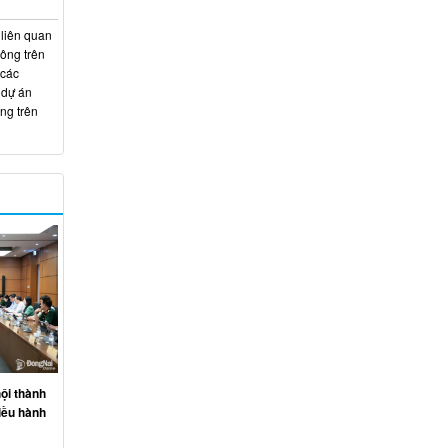
 liên quan
hông trên
 các
 dự án
ng trên
ội thành
iều hành