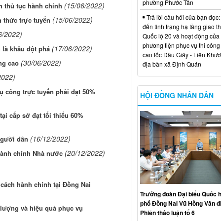
phường Phước Tân
(15/06/2022)
h thủ tục hành chính
Trả lời câu hỏi của bạn đọc:
(15/06/2022)
 thức trực tuyến
đến tình trạng hạ tầng giao t
6/2022)
Quốc lộ 20 và hoạt động của
phương tiện phục vụ thi công
(17/06/2022)
 là khâu đột phá
cao tốc Dầu Giây - Liên Khươ
(30/06/2022)
ng cao
địa bàn xã Định Quán
2022)
ụ công trực tuyến phải đạt 50%
HỘI ĐỒNG NHÂN DÂN
tại cấp sở đạt tối thiểu 60%
(16/12/2022)
người dân
(20/12/2022)
hành chính Nhà nước
 cách hành chính tại Đồng Nai
Trưởng đoàn Đại biểu Quốc h
phố Đồng Nai Vũ Hồng Văn đ
 lượng và hiệu quả phục vụ
Phiên thảo luận tổ 6