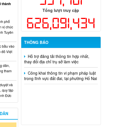
hiện năm 2026 (đợt 1) lần 3
ại thành
Tổng lượt truy cập
Kế hoạch Thông tin, tuyên truyền triển
626,091,434
khai Kế hoạch Khám sức khỏe định kỳ
nh phố
hoặc khám sàng lọc miễn phí ít nhất mỗi
n vị chúc
năm một lần cho người dân trên địa bàn
nh Tuyên
thành phố Đồng Nai
THÔNG BÁO
Hỗ trợ đăng tải thông tin hợp nhất,
c bầu vào
thay đổi địa chỉ trụ sở làm việc
 đỏ Việt
Công khai thông tin vi phạm pháp luật
g dân,
trong lĩnh vực đất đai, tại phường Hố Nai
ống tham
 duyệt và
, quy tập
Minh Đức
 DÂN