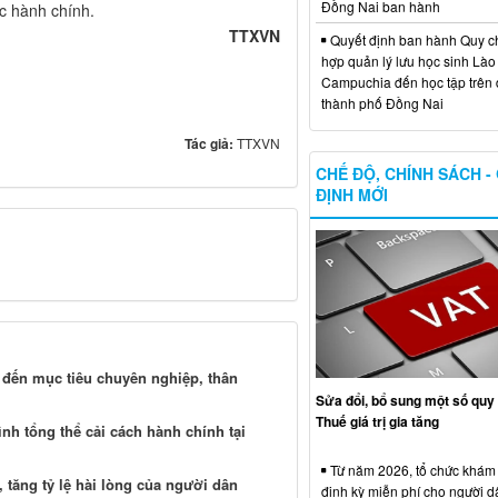
Đồng Nai ban hành
c hành chính.
TTXVN
Quyết định ban hành Quy c
hợp quản lý lưu học sinh Lào
Campuchia đến học tập trên 
thành phố Đồng Nai
Tác giả:
TTXVN
CHẾ ĐỘ, CHÍNH SÁCH -
ĐỊNH MỚI
 đến mục tiêu chuyên nghiệp, thân
Sửa đổi, bổ sung một số quy 
Thuế giá trị gia tăng
nh tổng thể cải cách hành chính tại
Từ năm 2026, tổ chức khám
 tăng tỷ lệ hài lòng của người dân
định kỳ miễn phí cho người d