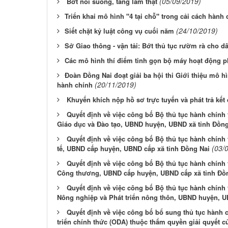
(05/09/2019)
Bớt nói suông, tăng làm thật
​Triển khai mô hình "4 tại chỗ" trong cải cách hành
(24/10/2019)
​Siết chặt kỷ luật công vụ cuối năm
​Sở Giao thông - vận tải: Bớt thủ tục rườm rà cho d
​Các mô hình thí điểm tinh gọn bộ máy hoạt động 
​Đoàn Đồng Nai đoạt giải ba hội thi Giới thiệu mô hì
(20/11/2019)
hành chính
Khuyến khích nộp hồ sơ trực tuyến và phát trả kết 
Quyết định về việc công bố Bộ thủ tục hành chính
Giáo dục và Đào tạo, UBND huyện, UBND xã tỉnh Đồng
Quyết định về việc công bố Bộ thủ tục hành chính
(03/
tế, UBND cấp huyện, UBND cấp xã tỉnh Đồng Nai
Quyết định về việc công bố Bộ thủ tục hành chính
Công thương, UBND cấp huyện, UBND cấp xã tỉnh Đồ
Quyết định về việc công bố Bộ thủ tục hành chính
Nông nghiệp và Phát triển nông thôn, UBND huyện, U
Quyết định về việc công bố bổ sung thủ tục hành c
triển chính thức (ODA) thuộc thẩm quyền giải quyết 