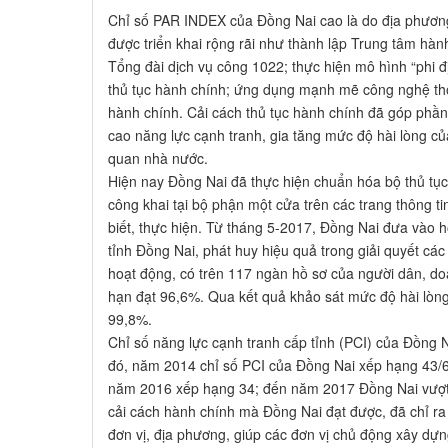
Chỉ số PAR INDEX của Đồng Nai cao là do địa phương
được triển khai rộng rãi như thành lập Trung tâm hành
Tổng đài dịch vụ công 1022; thực hiện mô hình “phi đị
thủ tục hành chính; ứng dụng mạnh mẽ công nghệ thôn
hành chính. Cải cách thủ tục hành chính đã góp phần
cao năng lực cạnh tranh, gia tăng mức độ hài lòng củ
quan nhà nước.
Hiện nay Đồng Nai đã thực hiện chuẩn hóa bộ thủ tục
công khai tại bộ phận một cửa trên các trang thông t
biết, thực hiện. Từ tháng 5-2017, Đồng Nai đưa vào
tỉnh Đồng Nai, phát huy hiệu quả trong giải quyết cá
hoạt động, có trên 117 ngàn hồ sơ của người dân, doa
hạn đạt 96,6%. Qua kết quả khảo sát mức độ hài lòn
99,8%.
Chỉ số năng lực cạnh tranh cấp tỉnh (PCI) của Đồng 
đó, năm 2014 chỉ số PCI của Đồng Nai xếp hạng 43/6
năm 2016 xếp hạng 34; đến năm 2017 Đồng Nai vượt l
cải cách hành chính mà Đồng Nai đạt được, đã chỉ r
đơn vị, địa phương, giúp các đơn vị chủ động xây dự