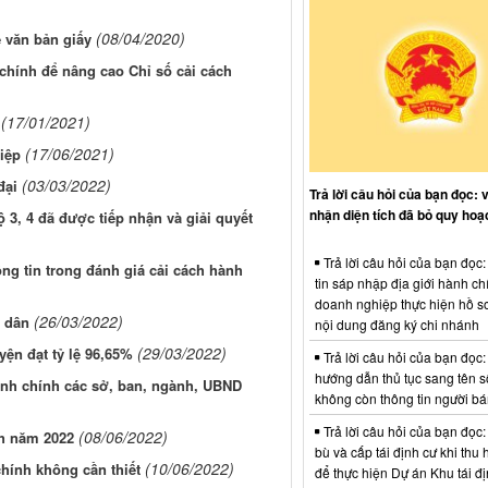
(08/04/2020)
ế văn bản giấy
 chính để nâng cao Chỉ số cải cách
(17/01/2021)
(17/06/2021)
iệp
(03/03/2022)
đại
Trả lời câu hỏi của bạn đọc: 
nhận diện tích đã bỏ quy hoạ
3, 4 đã được tiếp nhận và giải quyết
Trả lời câu hỏi của bạn đọc
ng tin trong đánh giá cải cách hành
tin sáp nhập địa giới hành ch
doanh nghiệp thực hiện hồ sơ
(26/03/2022)
i dân
nội dung đăng ký chi nhánh
(29/03/2022)
yện đạt tỷ lệ 96,65%
Trả lời câu hỏi của bạn đọc:
hướng dẫn thủ tục sang tên s
hành chính các sở, ban, ngành, UBND
không còn thông tin người b
Trả lời câu hỏi của bạn đọc:
(08/06/2022)
nh năm 2022
bù và cấp tái định cư khi thu 
(10/06/2022)
hính không cần thiết
để thực hiện Dự án Khu tái đị