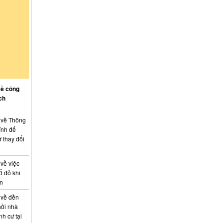
về công
ch
: về Thông
ính để
 thay đổi
 về việc
ổ đỏ khi
án
 về đền
hồi nhà
nh cư tại