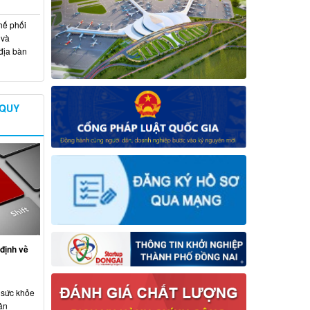
hế phối
 và
địa bàn
 QUY
định về
 sức khỏe
ân