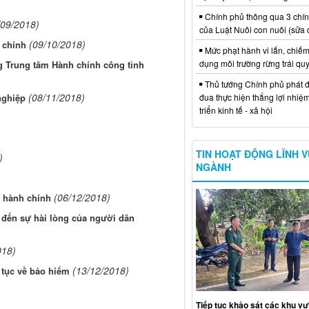
Chính phủ thông qua 3 chí
/09/2018)
của Luật Nuôi con nuôi (sửa 
(09/10/2018)
 chính
Mức phạt hành vi lấn, chiếm
dụng môi trường rừng trái qu
 Trung tâm Hành chính công tỉnh
Thủ tướng Chính phủ phát đ
(08/11/2018)
đua thực hiện thắng lợi nhiệ
nghiệp
triển kinh tế - xã hội
TIN HOẠT ĐỘNG LĨNH 
)
NGÀNH
(06/12/2018)
h hành chính
 đến sự hài lòng của người dân
018)
(13/12/2018)
 tục về bảo hiểm
Tiếp tục khảo sát các khu vự