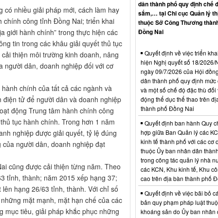
dân thành phố quy định chế 
 có nhiều giải pháp mới, cách làm hay
sắm,… tại Chi cục Quản lý th
 chính công tỉnh Đồng Nai; triển khai
thuộc Sở Công Thương thàn
a giới hành chính” trong thực hiện các
Đồng Nai
g tin trong các khâu giải quyết thủ tục
Quyết định về việc triển kha
 cải thiện môi trường kinh doanh, nâng
hiện Nghị quyết số 18/202
a người dân, doanh nghiệp đối với cơ
ngày 09/7/2026 của Hội đồn
dân thành phố quy định mức c
 hành chính của tất cả các ngành và
và một số chế độ đặc thù đối 
in điện tử để người dân và doanh nghiệp
động thể dục thể thao trên đị
thành phố Đồng Nai
 hoạt động Trung tâm hành chính công
c thủ tục hành chính. Trong hơn 1 năm
Quyết định ban hành Quy c
nh nghiệp được giải quyết, tỷ lệ đúng
hợp giữa Ban Quản lý các K
kinh tế thành phố với các cơ
g của người dân, doanh nghiệp đạt
thuộc Ủy ban nhân dân thàn
trong công tác quản lý nhà nư
Nai cũng được cải thiện từng năm. Theo
các KCN, Khu kinh tế, Khu c
3 tỉnh, thành; năm 2015 xếp hạng 37;
cao trên địa bàn thành phố 
ên hạng 26/63 tỉnh, thành. Với chỉ số
Quyết định về việc bãi bỏ c
a những mặt mạnh, mặt hạn chế của các
bản quy phạm pháp luật thuộc
ng mục tiêu, giải pháp khắc phục những
khoáng sản do Ủy ban nhân 