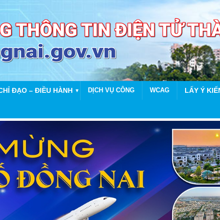
CHỈ ĐẠO – ĐIỀU HÀNH
DỊCH VỤ CÔNG
WCAG
LẤY Ý KIẾ
▼