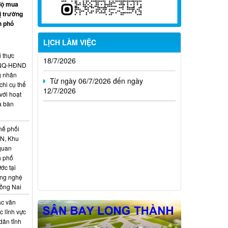
độ mua
Từ ngày 20/7/2026 đến ngày
ị trường
26/7/2026
h phố
Từ ngày 13/7/2026 đến ngày
LỊCH LÀM VIỆC
18/7/2026
i thực
6/NQ-HĐND
Từ ngày 06/7/2026 đến ngày
g nhân
12/7/2026
hi cụ thể
với hoạt
a bàn
hế phối
CN, Khu
 quan
h phố
ớc tại
ông nghệ
Đồng Nai
ác văn
 lĩnh vực
dân tỉnh