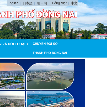
English
日本語
한국어
Tiếng Việt
中文
N VÀ ĐỐI THOẠI
CHUYỂN ĐỔI SỐ
▼
THÀNH PHỐ ĐỒNG NAI