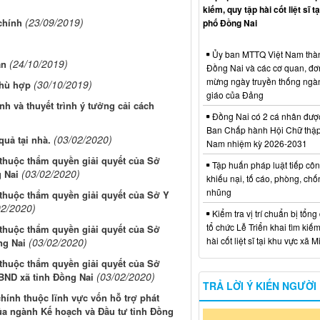
kiếm, quy tập hài cốt liệt sĩ t
(23/09/2019)
 chính
phố Đồng Nai
Ủy ban MTTQ Việt Nam thà
(24/10/2019)
ân
Đồng Nai và các cơ quan, đơ
mừng ngày truyền thống ngà
(30/10/2019)
phù hợp
giáo của Đảng
nh và thuyết trình ý tưởng cải cách
Đồng Nai có 2 cá nhân đượ
Ban Chấp hành Hội Chữ thập
(03/02/2020)
quả tại nhà.
Nam nhiệm kỳ 2026-2031
 thuộc thẩm quyền giải quyết của Sở
Tập huấn pháp luật tiếp côn
(03/02/2020)
 Nai
khiếu nại, tố cáo, phòng, ch
nhũng
 thuộc thẩm quyền giải quyết của Sở Y
02/2020)
Kiểm tra vị trí chuẩn bị tổng
tổ chức Lễ Triển khai tìm kiếm
 thuộc thẩm quyền giải quyết của Sở
hài cốt liệt sĩ tại khu vực xã 
(03/02/2020)
ng Nai
 thuộc thẩm quyền giải quyết của Sở
(03/02/2020)
BND xã tỉnh Đồng Nai
TRẢ LỜI Ý KIẾN NGƯỜI
hính thuộc lĩnh vực vốn hỗ trợ phát
của ngành Kế hoạch và Đầu tư tỉnh Đồng