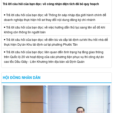
Trả lời câu hỏi của bạn đọc: về công nhận diện tích đã bỏ quy hoạch
Trả lời câu hỏi của bạn đọc: về Thông tin sáp nhập địa giới hành chính để
doanh nghiệp thực hiện hồ sơ thay đổi nội dung đăng ký chi nhánh
Trả lời câu hỏi của bạn đọc: về việc hướng dẫn thủ tục sang tên sổ đỏ khi
không còn thông tin người bán
Trả lời câu hỏi của bạn đọc: về đền bù và cấp tái định cư khi thu hồi nhà để
thực hiện Dự án Khu tái định cư tại phường Phước Tân
Trả lời câu hỏi của bạn đọc: liên quan đến tình trạng hạ tầng giao thông
trên Quốc lộ 20 và hoạt động của các phương tiện phục vụ thi công dự án
cao tốc Dầu Giây - Liên Khương trên địa bàn xã Định Quán
HỘI ĐỒNG NHÂN DÂN