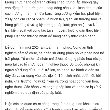
lượng chức năng để tránh chồng chéo, trùng lắp, không gây
xáo động, ảnh hưởng đến hoạt động sản xuất, kinh doanh của
các thương nhân trên địa bàn. Tăng cường kiểm tra, phát hiện,
xử lý nghiêm các vi phạm về buôn lậu, gian lận thương mại và
hàng giả để giữ vững kỷ cương pháp luật; gắn nhiệm vụ kiểm
tra, kiểm soát với công tác tuyên truyền, hướng dẫn thực hiện
pháp luật cho thương nhân để nâng cao ý thức chấp hành…
Để đón năm mới 2024 an toàn, hạnh phúc, Công an tỉnh
nghiêm cấm tổ chức, cá nhân sử dụng pháo nổ và pháo hoa nổ
trái phép. Tổ chức, cá nhân chỉ được sử dụng pháo hoa (được
mua tại các tổ chức, doanh nghiệp thuộc Bộ Quốc phòng) khi
người sử dụng đủ 18 tuổi trở lên, có năng lực hành vi dân sự
đầy đủ và sử dụng vào các dịp lễ, Tết, sinh nhật, cưới hỏi, hội
nghị, khai trương, ngày kỷ niệm và trong hoạt động văn hóa,
nghệ thuật. Các hành vi vi phạm pháp luật về pháo sẽ bị xử lý
nghiêm theo quy định của pháp luật.
Hiện các cơ quan chức năng trong tỉnh đang triển khai nhiều
giải pháp để ngăn chặn, xử lý hành vi mua bán, vận chuyển và