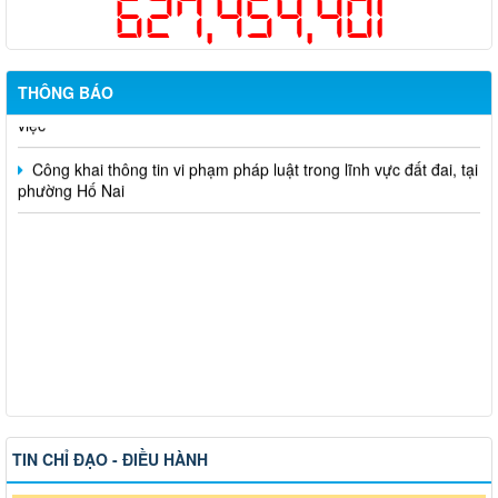
627,454,401
sức khỏe định kỳ hoặc khám sàng lọc miễn phí ít nhất mỗi năm
một lần cho người dân trên địa bàn thành phố Đồng Nai
Hỗ trợ đăng tải thông tin hợp nhất, thay đổi địa chỉ trụ sở làm
THÔNG BÁO
việc
Công khai thông tin vi phạm pháp luật trong lĩnh vực đất đai, tại
phường Hố Nai
TIN CHỈ ĐẠO - ĐIỀU HÀNH