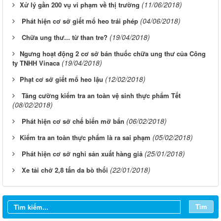
(11/06/2018)
​Xử lý gần 200 vụ vi phạm về thị trường
(04/06/2018)
Phát hiện cơ sở giết mổ heo trái phép
(19/04/2018)
Chữa ung thư... từ than tre?
​Ngưng hoạt động 2 cơ sở bán thuốc chữa ung thư của Công
(19/04/2018)
ty TNHH Vinaca
(12/02/2018)
​Phạt cơ sở giết mổ heo lậu
Tăng cường kiểm tra an toàn vệ sinh thực phẩm Tết
(08/02/2018)
(06/02/2018)
Phát hiện cơ sở chế biến mỡ bẩn
(05/02/2018)
​Kiểm tra an toàn thực phẩm là ra sai phạm
(25/01/2018)
Phát hiện cơ sở nghi sản xuất hàng giả
(22/01/2018)
Xe tải chở 2,8 tấn da bò thối
Từ ngày 03/8/2026 đến ngày 09/8/2026
Từ ngày 27/7/2026 đến ngày 02/8/2026
Tìm
Từ ngày 20/7/2026 đến ngày 26/7/2026