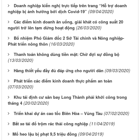
Doanh nghiệp kiến nghị trực tiếp trên trang “Hỗ trợ doanh
(09/04/2020)
nghiệp bị ảnh hưởng bởi dịch Covid-19”
Các điểm kinh doanh ăn uống, giải khát có công suất 20
(26/03/2020)
người trở lên tạm dừng hoạt động
Bổ nhiệm Phó Giám đốc 2 Sở Tài chính và Nông nghiệp-
(16/03/2020)
Phát triển nông thôn
Thanh toán không dùng tiền mặt: Chờ đợi sự đồng bộ
(13/03/2020)
(09/03/2020)
Hàng thiết yếu đầy đủ đáp ứng cho người dân
Phát triển các điểm kinh doanh thực phẩm an toàn
(07/03/2020)
Khu tái định cư sân bay Long Thành phải khởi công trong
(20/02/2020)
tháng 4
(07/02/2020)
Triển khai dự án cao tốc Biên Hòa – Vũng Tàu
(11/04/2019)
​Bắt xe tải đổ trộm rác thải công nghiệp
(09/04/2019)
​Mổ heo lậu bị phạt 9,5 triệu đồng