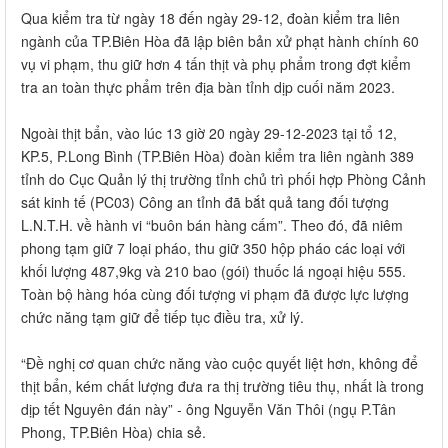
Qua kiểm tra từ ngày 18 đến ngày 29-12, đoàn kiểm tra liên
ngành của TP.Biên Hòa đã lập biên bản xử phạt hành chính 60
vụ vi phạm, thu giữ hơn 4 tấn thịt và phụ phẩm trong đợt kiểm
tra an toàn thực phẩm trên địa bàn tỉnh dịp cuối năm 2023.
Ngoài thịt bẩn, vào lúc 13 giờ 20 ngày 29-12-2023 tại tổ 12,
KP.5, P.Long Bình (TP.Biên Hòa) đoàn kiểm tra liên ngành 389
tỉnh do Cục Quản lý thị trường tỉnh chủ trì phối hợp Phòng Cảnh
sát kinh tế (PC03) Công an tỉnh đã bắt quả tang đối tượng
L.N.T.H. về hành vi “buôn bán hàng cấm”. Theo đó, đã niêm
phong tạm giữ 7 loại pháo, thu giữ 350 hộp pháo các loại với
khối lượng 487,9kg và 210 bao (gói) thuốc lá ngoại hiệu 555.
Toàn bộ hàng hóa cùng đối tượng vi phạm đã được lực lượng
chức năng tạm giữ để tiếp tục điều tra, xử lý.
“Đề nghị cơ quan chức năng vào cuộc quyết liệt hơn, không để
thịt bẩn, kém chất lượng đưa ra thị trường tiêu thụ, nhất là trong
dịp tết Nguyên đán này” - ông Nguyễn Văn Thôi (ngụ P.Tân
Phong, TP.Biên Hòa) chia sẻ.