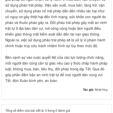
sử dụng pháo trái phép. Việc sản xuất, mua bán, tàng trữ, vận
chuyển, sử dụng pháo nổ trái phép dẫn đến nhiều tác hại như:
có nguy cơ gây thiệt hại đến tính mạng, sức khỏe con người do
pháo và thuốc pháo gây ra. Đốt pháo trái phép gây mất an ninh
trật tự ở địa bàn dân cư, nơi công cộng hoặc làm người điều
khiển giao thông mất kiểm soát dẫn đến tai nạn giao thông.
Ngoài ra, việc sử dụng pháo trái phép sẽ bị xử lý vi phạm hành
chính hoặc truy cứu trách nhiệm hình sự tùy theo mức độ.
Bên cạnh sự vào cuộc quyết liệt của các lực lượng chức năng,
mỗi người dân cũng cần tự giác nêu cao ý thức chấp hành pháp
luật, không mua, bán, tiêu thụ, đốt pháo trong dịp Tết. Qua đó
góp phần đảm bảo an ninh trật tự để mọi người dân cùng vui
Tết, đón Xuân bình yên, an toàn.
Tác giả:
Nhật Huy
Tổng số điểm của bài viết là: 0 trong 0 đánh giá