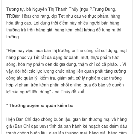
Tương tự, bà Nguyễn Thị Thanh Thủy (ngụ P.Trung Dũng,
TP.Biên Hòa) cho rằng, dịp Tết nhu cầu về thực phẩm, hàng
hóa tăng cao. Lợi dụng thời điểm này nhiều người bán hàng
thường trà trộn hàng giả, hàng kém chất lượng để tung ra thị
trường.
“Hiện nay việc mua bán thị trường online cũng rất sôi động, mặt
hàng phục vụ Tết rất đa dạng từ bánh, mứt, thực phẩm tươi
sống, hóa mỹ phẩm đến đồ gia dụng, thậm chí có cả pháo… Vì
vậy, đòi hỏi các lực lượng chức năng liên quan phải tăng cường
công tác quản lý, kiểm tra, giám sát, xử lý nghiêm các trường
hợp vi phạm trên kênh phân phối online, qua đó bảo vệ quyền
lợi của người tiêu dùng” - bà Thủy đề xuất.
* Thường xuyên ra quân kiểm tra
Hiện Ban Chỉ đạo chống buôn lậu, gian lận thương mại và hàng
giả (Ban Chỉ đạo 389) tỉnh đã ban hành kế hoạch cao điểm đấu
tranh chống buôn lậu, gian lận thương mại, hàng giả, hàng cấm