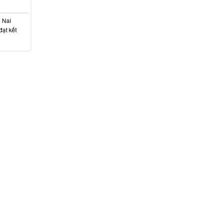
g Nai
ạt kết