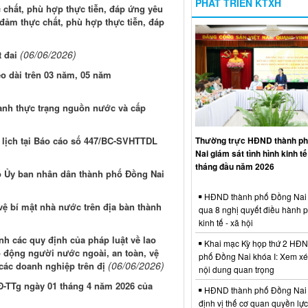
PHÁT TRIỂN KTXH
chất, phù hợp thực tiễn, đáp ứng yêu
đảm thực chất, phù hợp thực tiễn, đáp
(06/06/2026)
 đai
éo dài trên 03 năm, 05 năm
anh thực trạng nguồn nước và cấp
u lịch tại Báo cáo số 447/BC-SVHTTDL
Thường trực HĐND thành p
Nai giám sát tình hình kinh tế 
tháng đầu năm 2026
ạo Ủy ban nhân dân thành phố Đồng Nai
HĐND thành phố Đồng Nai 
vệ bí mật nhà nước trên địa bàn thành
qua 8 nghị quyết điều hành ph
kinh tế - xã hội
nh các quy định của pháp luật về lao
Khai mạc Kỳ họp thứ 2 HĐN
o động người nước ngoài, an toàn, vệ
phố Đồng Nai khóa I: Xem xé
(06/06/2026)
các doanh nghiệp trên đị
nội dung quan trọng
QĐ-TTg ngày 01 tháng 4 năm 2026 của
HĐND thành phố Đồng Nai
định vị thế cơ quan quyền lự