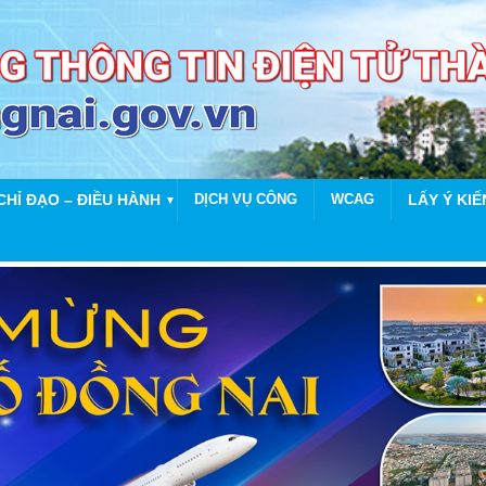
CHỈ ĐẠO – ĐIỀU HÀNH
DỊCH VỤ CÔNG
WCAG
LẤY Ý KIẾ
▼