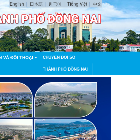
English
日本語
한국어
Tiếng Việt
中文
N VÀ ĐỐI THOẠI
CHUYỂN ĐỔI SỐ
▼
THÀNH PHỐ ĐỒNG NAI