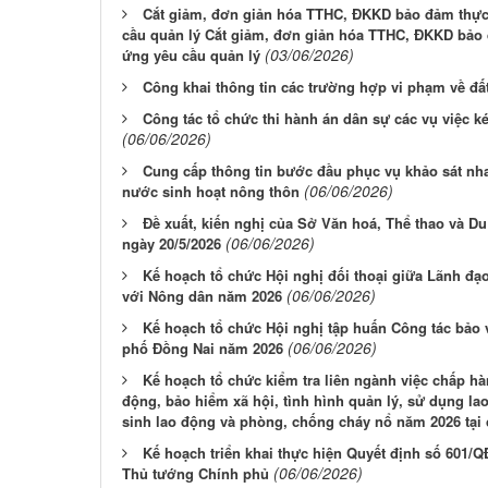
Cắt giảm, đơn giản hóa TTHC, ĐKKD bảo đảm thực 
cầu quản lý Cắt giảm, đơn giản hóa TTHC, ĐKKD bảo 
(03/06/2026)
ứng yêu cầu quản lý
Công khai thông tin các trường hợp vi phạm về đất
Công tác tổ chức thi hành án dân sự các vụ việc k
(06/06/2026)
Cung cấp thông tin bước đầu phục vụ khảo sát nh
(06/06/2026)
nước sinh hoạt nông thôn
Đề xuất, kiến nghị của Sở Văn hoá, Thể thao và D
(06/06/2026)
ngày 20/5/2026
Kế hoạch tổ chức Hội nghị đối thoại giữa Lãnh đ
(06/06/2026)
với Nông dân năm 2026
Kế hoạch tổ chức Hội nghị tập huấn Công tác bảo 
(06/06/2026)
phố Đồng Nai năm 2026
Kế hoạch tổ chức kiểm tra liên ngành việc chấp hà
động, bảo hiểm xã hội, tình hình quản lý, sử dụng la
sinh lao động và phòng, chống cháy nổ năm 2026 tại 
Kế hoạch triển khai thực hiện Quyết định số 601/
(06/06/2026)
Thủ tướng Chính phủ