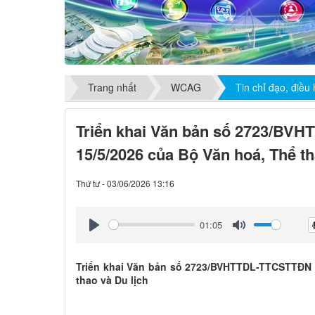
Trang nhất
WCAG
Tin chỉ đạo, điều
Triển khai Văn bản số 2723/BV
15/5/2026 của Bộ Văn hoá, Thể th
Thứ tư - 03/06/2026 13:16
01:05
Play
Mute
Triển khai Văn bản số 2723/BVHTTDL-TTCSTTĐN 
thao và Du lịch