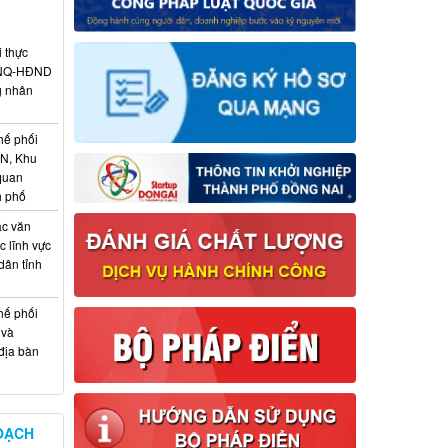
i thực
6/NQ-HĐND
g nhân
hế phối
CN, Khu
 quan
h phố
ác văn
 lĩnh vực
dân tỉnh
hế phối
 và
địa bàn
OẠCH