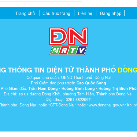
Trang chủ
Cấu trúc trang
Liên hệ
Đăng nhập
G THÔNG TIN ĐIỆN TỬ THÀNH PHỐ
ĐỒNG
Cơ quan chủ quản: UBND Thành phố Đồng Nai
Phó Giám đốc phụ trách:
Cao Quốc Sang
Phó Giám đốc:
Trần Nam Đông - Hoàng Bình Long - Hoàng Thị Bích Phú
Địa chỉ: số 81 đường Đồng Khởi, phường Tam Hiệp, Thành phố Đồng Nai.
Điện thoại: 0251.3822967.
Thành phố Đồng Nai" hoặc "CTT-Đồng Nai" hoặc "www.dongnai.g​ov.vn" khi ​phát