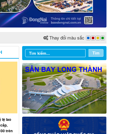
Thay đổi màu sắc
H
Tìm
 lệ lao
 cấp,
030 trên