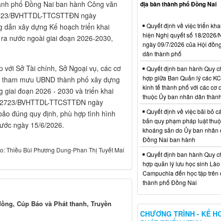
hành phố Đồng Nai ban hành Công văn
địa bàn thành phố Đồng Nai
 2723/BVHTTDL-TTCSTTĐN ngày
Quyết định về việc triển kha
g dẫn xây dựng Kế hoạch triển khai
hiện Nghị quyết số 18/202
 ra nước ngoài giai đoạn 2026-2030,
ngày 09/7/2026 của Hội đồn
dân thành phố
p với Sở Tài chính, Sở Ngoại vụ, các cơ
Quyết định ban hành Quy c
hợp giữa Ban Quản lý các K
ứu, tham mưu UBND thành phố xây dựng
kinh tế thành phố với các cơ
g giai đoạn 2026 - 2030 và triển khai
thuộc Ủy ban nhân dân thàn
 số 2723/BVHTTDL-TTCSTTĐN ngày
Quyết định về việc bãi bỏ c
bảo đúng quy định, phù hợp tình hình
bản quy phạm pháp luật thuộc
rước ngày 15/6/2026.
khoáng sản do Ủy ban nhân 
Đồng Nai ban hành
o: Thiều Bùi Phương Dung-Phan Thị Tuyết Mai
Quyết định ban hành Quy c
hợp quản lý lưu học sinh Lào
Campuchia đến học tập trên 
thành phố Đồng Nai
đồng, Cúp Báo và Phát thanh, Truyền
CHƯƠNG TRÌNH - KẾ H