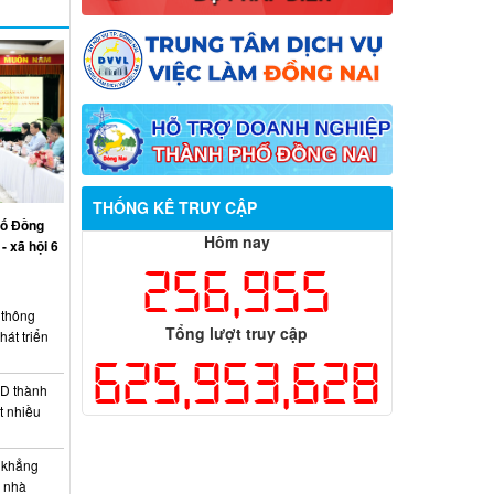
THỐNG KÊ TRUY CẬP
hố Đồng
Hôm nay
- xã hội 6
256,955
thông
Tổng lượt truy cập
át triển
625,953,628
D thành
t nhiều
 khẳng
c nhà