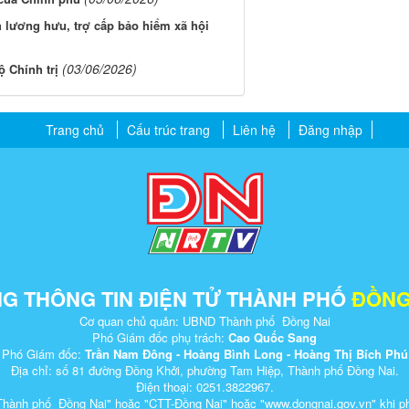
h lương hưu, trợ cấp bảo hiểm xã hội
(03/06/2026)
ộ Chính trị
Trang chủ
Cấu trúc trang
Liên hệ
Đăng nhập
G THÔNG TIN ĐIỆN TỬ THÀNH PHỐ
ĐỒNG
Cơ quan chủ quản: UBND Thành phố Đồng Nai
Phó Giám đốc phụ trách:
Cao Quốc Sang
Phó Giám đốc:
Trần Nam Đông - Hoàng Bình Long - Hoàng Thị Bích Phú
Địa chỉ: số 81 đường Đồng Khởi, phường Tam Hiệp, Thành phố Đồng Nai.
Điện thoại: 0251.3822967.
Thành phố Đồng Nai" hoặc "CTT-Đồng Nai" hoặc "www.dongnai.g​ov.vn" khi ​phát