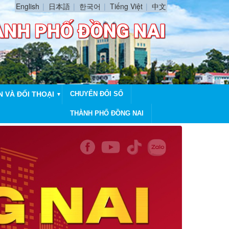
English
日本語
한국어
Tiếng Việt
中文
N VÀ ĐỐI THOẠI
CHUYỂN ĐỔI SỐ
▼
THÀNH PHỐ ĐỒNG NAI