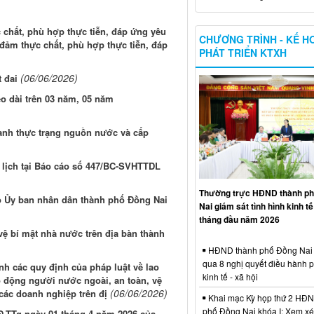
chất, phù hợp thực tiễn, đáp ứng yêu
CHƯƠNG TRÌNH - KẾ H
đảm thực chất, phù hợp thực tiễn, đáp
PHÁT TRIỂN KTXH
(06/06/2026)
 đai
éo dài trên 03 năm, 05 năm
anh thực trạng nguồn nước và cấp
u lịch tại Báo cáo số 447/BC-SVHTTDL
Thường trực HĐND thành p
ạo Ủy ban nhân dân thành phố Đồng Nai
Nai giám sát tình hình kinh tế 
tháng đầu năm 2026
vệ bí mật nhà nước trên địa bàn thành
HĐND thành phố Đồng Nai 
qua 8 nghị quyết điều hành ph
nh các quy định của pháp luật về lao
kinh tế - xã hội
o động người nước ngoài, an toàn, vệ
(06/06/2026)
các doanh nghiệp trên đị
Khai mạc Kỳ họp thứ 2 HĐN
phố Đồng Nai khóa I: Xem xé
QĐ-TTg ngày 01 tháng 4 năm 2026 của