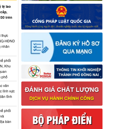
 lệ lao
 cấp,
030 trên
i thực
6/NQ-HĐND
g nhân
hế phối
CN, Khu
 quan
h phố
ác văn
 lĩnh vực
dân tỉnh
hế phối
 và
địa bàn