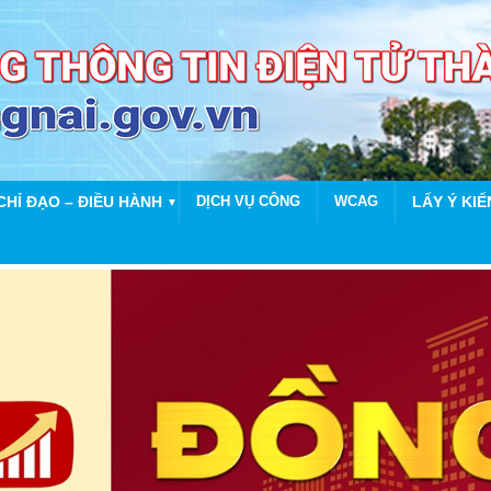
CHỈ ĐẠO – ĐIỀU HÀNH
DỊCH VỤ CÔNG
WCAG
LẤY Ý KIẾ
▼