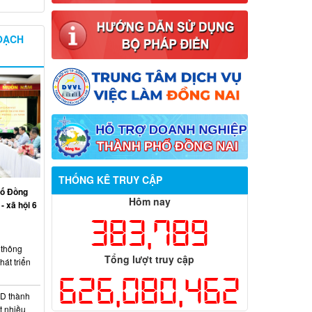
OẠCH
THỐNG KÊ TRUY CẬP
hố Đồng
Hôm nay
- xã hội 6
383,789
thông
Tổng lượt truy cập
át triển
626,080,462
D thành
t nhiều