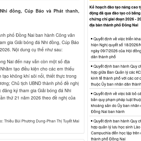
Kế hoạch đào tạo nâng cao tỷ
 Nhi đồng, Cúp Báo và Phát thanh,
động đã qua đào tạo có bằng
chứng chỉ giai đoạn 2026 - 2
địa bàn thành phố Đồng Nai
hành phố Đồng Nai ban hành Công văn
Quyết định về việc triển kha
am gia Giải bóng đá Nhi đồng, Cúp Báo
hiện Nghị quyết số 18/202
2026. Nội dung cụ thể như sau:
ngày 09/7/2026 của Hội đồn
dân thành phố
ng Nai đến nay vẫn còn một số địa
Quyết định ban hành Quy c
 Nhằm tạo điều kiện cho các em thiếu
hợp giữa Ban Quản lý các K
tạo không khí sôi nổi, thiết thực trong
kinh tế thành phố với các cơ
ương; Chủ tịch UBND thành phố đề nghị
thuộc Ủy ban nhân dân thàn
c đăng ký tham gia Giải bóng đá Nhi
Quyết định về việc bãi bỏ c
lần thứ 21 năm 2026 theo đề nghị của
bản quy phạm pháp luật thuộc
khoáng sản do Ủy ban nhân 
Đồng Nai ban hành
Quyết định ban hành Quy c
o: Thiều Bùi Phương Dung-Phan Thị Tuyết Mai
hợp quản lý lưu học sinh Lào
Campuchia đến học tập trên 
thành phố Đồng Nai