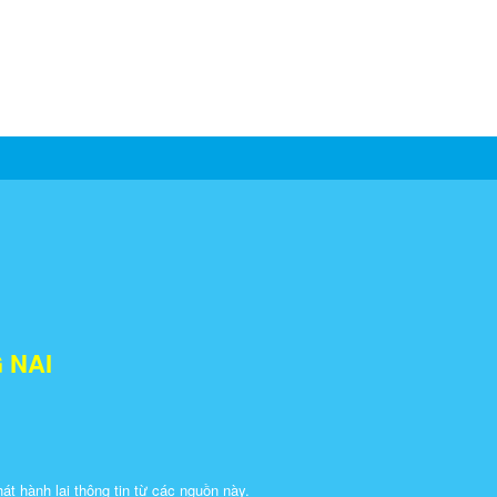
 NAI
 hành lại thông tin từ các nguồn này.​