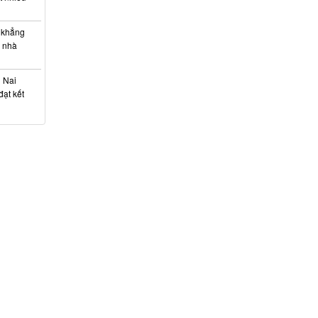
 khẳng
c nhà
g Nai
ạt kết