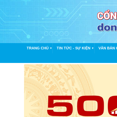
TRANG CHỦ
TIN TỨC - SỰ KIỆN
VĂN BẢN 
▼
▼