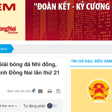
 hành
TIN CHỈ ĐẠO, ĐIỀU HÀN
Giải bóng đá Nhi đồng,
ình Đồng Nai lần thứ 21
Xem với cỡ chữ
Tự động phát:
Mặc định