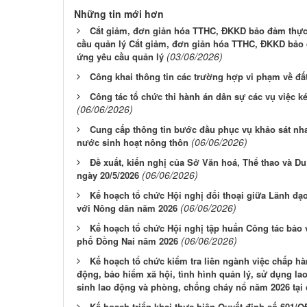
Những tin mới hơn
Cắt giảm, đơn giản hóa TTHC, ĐKKD bảo đảm thực 
cầu quản lý Cắt giảm, đơn giản hóa TTHC, ĐKKD bảo 
(03/06/2026)
ứng yêu cầu quản lý
Công khai thông tin các trường hợp vi phạm về đất
Công tác tổ chức thi hành án dân sự các vụ việc k
(06/06/2026)
Cung cấp thông tin bước đầu phục vụ khảo sát nh
(06/06/2026)
nước sinh hoạt nông thôn
Đề xuất, kiến nghị của Sở Văn hoá, Thể thao và D
(06/06/2026)
ngày 20/5/2026
Kế hoạch tổ chức Hội nghị đối thoại giữa Lãnh đ
(06/06/2026)
với Nông dân năm 2026
Kế hoạch tổ chức Hội nghị tập huấn Công tác bảo 
(06/06/2026)
phố Đồng Nai năm 2026
Kế hoạch tổ chức kiểm tra liên ngành việc chấp hà
động, bảo hiểm xã hội, tình hình quản lý, sử dụng la
sinh lao động và phòng, chống cháy nổ năm 2026 tại 
Kế hoạch triển khai thực hiện Quyết định số 601/