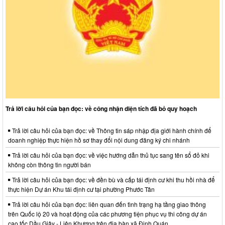
Trả lời câu hỏi của bạn đọc: về công nhận diện tích đã bỏ quy hoạch
Trả lời câu hỏi của bạn đọc: về Thông tin sáp nhập địa giới hành chính để
doanh nghiệp thực hiện hồ sơ thay đổi nội dung đăng ký chi nhánh
Trả lời câu hỏi của bạn đọc: về việc hướng dẫn thủ tục sang tên sổ đỏ khi
không còn thông tin người bán
Trả lời câu hỏi của bạn đọc: về đền bù và cấp tái định cư khi thu hồi nhà để
thực hiện Dự án Khu tái định cư tại phường Phước Tân
Trả lời câu hỏi của bạn đọc: liên quan đến tình trạng hạ tầng giao thông
trên Quốc lộ 20 và hoạt động của các phương tiện phục vụ thi công dự án
cao tốc Dầu Giây - Liên Khương trên địa bàn xã Định Quán