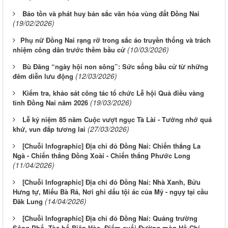
Bảo tồn và phát huy bản sắc văn hóa vùng đất Ðồng Nai
(19/02/2026)
​​​​​​​Phụ nữ Đồng Nai rạng rỡ trong sắc áo truyền thống và trách
(10/03/2026)
nhiệm công dân trước thềm bầu cử
Bù Đăng “ngày hội non sông”: Sức sống bầu cử từ những
(12/03/2026)
đêm diễn lưu động
Kiểm tra, khảo sát công tác tổ chức Lễ hội Quả điều vàng
(19/03/2026)
tỉnh Đồng Nai năm 2026
Lễ kỷ niệm 85 năm Cuộc vượt ngục Tà Lài - Tưởng nhớ quá
(27/03/2026)
khứ, vun đắp tương lai
[Chuỗi Infographic] Địa chỉ đỏ Đồng Nai: Chiến thắng La
Ngà - Chiến thắng Đồng Xoài - Chiến thắng Phước Long
(11/04/2026)
[Chuỗi Infographic] Địa chỉ đỏ Đồng Nai: Nhà Xanh, Bửu
Hưng tự, Miếu Bà Rá, Nơi ghi dấu tội ác của Mỹ - ngụy tại cầu
(14/04/2026)
Đăk Lung
[Chuỗi Infographic] Địa chỉ đỏ Đồng Nai: Quảng trường
Sông Phố, Tòa bố Biên Hòa, Điểm cuối Đường mòn Hồ Chí