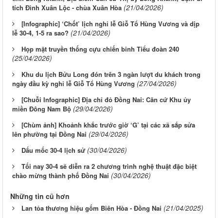
(21/04/2026)
tích Đình Xuân Lộc - chùa Xuân Hòa
[Infographic] ‘Chốt’ lịch nghỉ lễ Giỗ Tổ Hùng Vương và dịp
(21/04/2026)
lễ 30-4, 1-5 ra sao?
Họp mặt truyền thống cựu chiến binh Tiểu đoàn 240
(25/04/2026)
Khu du lịch Bửu Long đón trên 3 ngàn lượt du khách trong
(27/04/2026)
ngày đầu kỳ nghỉ lễ Giỗ Tổ Hùng Vương
[Chuỗi Infographic] Địa chỉ đỏ Đồng Nai: Căn cứ Khu ủy
(29/04/2026)
miền Đông Nam Bộ
[Chùm ảnh] Khoảnh khắc trước giờ ‘G’ tại các xã sắp sửa
(29/04/2026)
lên phường tại Đồng Nai
(30/04/2026)
Dấu mốc 30-4 lịch sử
Tối nay 30-4 sẽ diễn ra 2 chương trình nghệ thuật đặc biệt
(30/04/2026)
chào mừng thành phố Đồng Nai
Những tin cũ hơn
(21/04/2025)
Lan tỏa thương hiệu gốm Biên Hòa - Đồng Nai