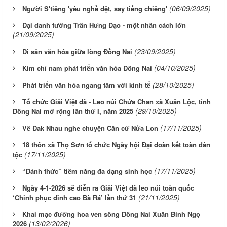
(06/09/2025)
Người S'tiêng 'yêu nghề dệt, say tiếng chiêng'
Đại danh tướng Trần Hưng Đạo - một nhân cách lớn
(21/09/2025)
(23/09/2025)
Di sản văn hóa giữa lòng Đồng Nai
(04/10/2025)
Kim chỉ nam phát triển văn hóa Đồng Nai
(28/10/2025)
Phát triển văn hóa ngang tầm với kinh tế
Tổ chức Giải Việt dã - Leo núi Chứa Chan xã Xuân Lộc, tỉnh
(29/10/2025)
Đồng Nai mở rộng lần thứ I, năm 2025
(17/11/2025)
Về Đak Nhau nghe chuyện Căn cứ Nửa Lon
18 thôn xã Thọ Sơn tổ chức Ngày hội Đại đoàn kết toàn dân
(17/11/2025)
tộc
(17/11/2025)
“Đánh thức” tiềm năng đa dạng sinh học
Ngày 4-1-2026 sẽ diễn ra Giải Việt dã leo núi toàn quốc
(21/11/2025)
‘Chinh phục đỉnh cao Bà Rá’ lần thứ 31
Khai mạc đường hoa ven sông Đồng Nai Xuân Bính Ngọ
(13/02/2026)
2026