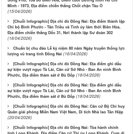
Minh - 1973, Địa điểm chiến thắng Chốt chặn Tàu Ô
(15/04/2026)
[Chuỗi Infographic] Địa chỉ đỏ Đồng Nai: Địa điểm thành lập
Chi bộ Bình Phước - Tân Triều và Tỉnh ủy lâm thời Biên Hòa,
Địa điểm chiến thắng Dốc 31, Nơi thành lập Sư đoàn 302
(16/04/2026)
Chuẩn bị chu đáo Lễ kỷ niệm 80 năm Ngày truyền thống lực
(16/04/2026)
lượng vũ trang tỉnh Đồng Nai
[Chuỗi Infographic] Địa chỉ đỏ Đồng Nai: Địa điểm ghi dấu
sự kiện vượt ngục Tà Lài, Căn cứ Sở Nhỏ - Ban An ninh Bình
(18/04/2026)
Phước, Địa điểm thảm sát ở Bù Đốp
[Chuỗi Infographic] Địa chỉ đỏ Đồng Nai: Địa điểm ghi dấu
sự kiện vượt ngục Tà Lài, Căn cứ Sở Nhỏ - Ban An ninh Bình
(18/04/2026)
Phước, Địa điểm thảm sát ở Bù Đốp
[Chuỗi Infographic] Địa chỉ đỏ Đồng Nai: Căn cứ Bộ Chỉ huy
Quân giải phóng Miền Nam Việt Nam, Di tích Nhà lao Tân Hiệp
(20/04/2026)
[Chuỗi Infographic] Địa chỉ đỏ Đồng Nai: Tòa hành chính
tỉnh Long Khánh, Địa điểm Căn cứ Thị ủy Long Khánh, Cụm di