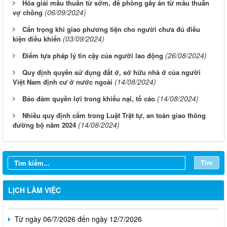
Hóa giải mâu thuẩn từ sớm, đề phòng gây án từ mâu thuẫn
(06/09/2024)
vợ chồng
Cẩn trọng khi giao phương tiện cho người chưa đủ điều
(03/09/2024)
kiện điều khiển
(26/08/2024)
Điểm tựa pháp lý tin cậy của người lao động
Quy định quyền sử dụng đất ở, sở hữu nhà ở của người
(14/08/2024)
Việt Nam định cư ở nước ngoài
(14/08/2024)
Bảo đảm quyền lợi trong khiếu nại, tố cáo
Nhiều quy định cấm trong Luật Trật tự, an toàn giao thông
(14/08/2024)
đường bộ năm 2024
Từ ngày 03/8/2026 đến ngày 09/8/2026
Từ ngày 27/7/2026 đến ngày 02/8/2026
Tìm
Từ ngày 20/7/2026 đến ngày 26/7/2026
LỊCH LÀM VIỆC
Từ ngày 13/7/2026 đến ngày 18/7/2026
Từ ngày 06/7/2026 đến ngày 12/7/2026