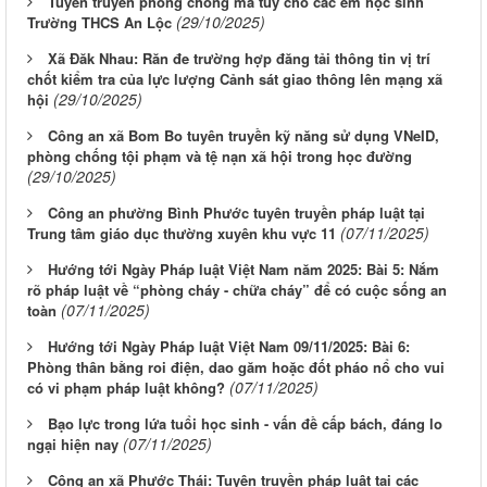
Tuyên truyền phòng chống ma túy cho các em học sinh
(29/10/2025)
Trường THCS An Lộc
Xã Đăk Nhau: Răn đe trường hợp đăng tải thông tin vị trí
chốt kiểm tra của lực lượng Cảnh sát giao thông lên mạng xã
(29/10/2025)
hội
Công an xã Bom Bo tuyên truyền kỹ năng sử dụng VNeID,
phòng chống tội phạm và tệ nạn xã hội trong học đường
(29/10/2025)
Công an phường Bình Phước tuyên truyền pháp luật tại
(07/11/2025)
Trung tâm giáo dục thường xuyên khu vực 11
Hướng tới Ngày Pháp luật Việt Nam năm 2025: Bài 5: Nắm
rõ pháp luật về “phòng cháy - chữa cháy” để có cuộc sống an
(07/11/2025)
toàn
Hướng tới Ngày Pháp luật Việt Nam 09/11/2025: Bài 6:
Phòng thân bằng roi điện, dao găm hoặc đốt pháo nổ cho vui
(07/11/2025)
có vi phạm pháp luật không?
Bạo lực trong lứa tuổi học sinh - vấn đề cấp bách, đáng lo
(07/11/2025)
ngại hiện nay
Công an xã Phước Thái: Tuyên truyền pháp luật tại các