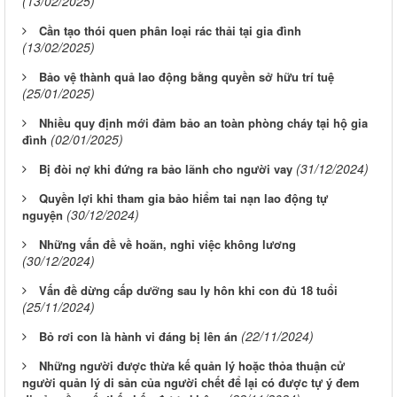
(13/02/2025)
Cần tạo thói quen phân loại rác thải tại gia đình
(13/02/2025)
Bảo vệ thành quả lao động bằng quyền sở hữu trí tuệ
(25/01/2025)
Nhiều quy định mới đảm bảo an toàn phòng cháy tại hộ gia
(02/01/2025)
đình
(31/12/2024)
Bị đòi nợ khi đứng ra bảo lãnh cho người vay
Quyền lợi khi tham gia bảo hiểm tai nạn lao động tự
(30/12/2024)
nguyện
Những vấn đề về hoãn, nghỉ việc không lương
(30/12/2024)
Vấn đề dừng cấp dưỡng sau ly hôn khi con đủ 18 tuổi
(25/11/2024)
(22/11/2024)
Bỏ rơi con là hành vi đáng bị lên án
Những người được thừa kế quản lý hoặc thỏa thuận cử
người quản lý di sản của người chết để lại có được tự ý đem