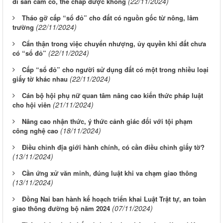
(22/11/2024)
di sản cầm cố, thế chấp được không
Tháo gỡ cấp “sổ đỏ” cho đất có nguồn gốc từ nông, lâm
(22/11/2024)
trường
Cẩn thận trong việc chuyển nhượng, ủy quyền khi đất chưa
(22/11/2024)
có “sổ đỏ”
Cấp “sổ đỏ” cho người sử dụng đất có một trong nhiều loại
(22/11/2024)
giấy tờ khác nhau
Cán bộ hội phụ nữ quan tâm nâng cao kiến thức pháp luật
(21/11/2024)
cho hội viên
Nâng cao nhận thức, ý thức cảnh giác đối với tội phạm
(18/11/2024)
công nghệ cao
Điều chỉnh địa giới hành chính, có cần điều chỉnh giấy tờ?
(13/11/2024)
Cần ứng xử văn minh, đúng luật khi va chạm giao thông
(13/11/2024)
Đồng Nai ban hành kế hoạch triển khai Luật Trật tự, an toàn
(07/11/2024)
giao thông đường bộ năm 2024