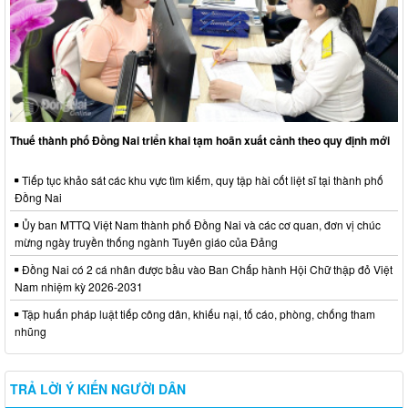
Thuế thành phố Đồng Nai triển khai tạm hoãn xuất cảnh theo quy định mới
Tiếp tục khảo sát các khu vực tìm kiếm, quy tập hài cốt liệt sĩ tại thành phố
Đồng Nai
Ủy ban MTTQ Việt Nam thành phố Đồng Nai và các cơ quan, đơn vị chúc
mừng ngày truyền thống ngành Tuyên giáo của Đảng
Đồng Nai có 2 cá nhân được bầu vào Ban Chấp hành Hội Chữ thập đỏ Việt
Nam nhiệm kỳ 2026-2031
Tập huấn pháp luật tiếp công dân, khiếu nại, tố cáo, phòng, chống tham
nhũng
TRẢ LỜI Ý KIẾN NGƯỜI DÂN