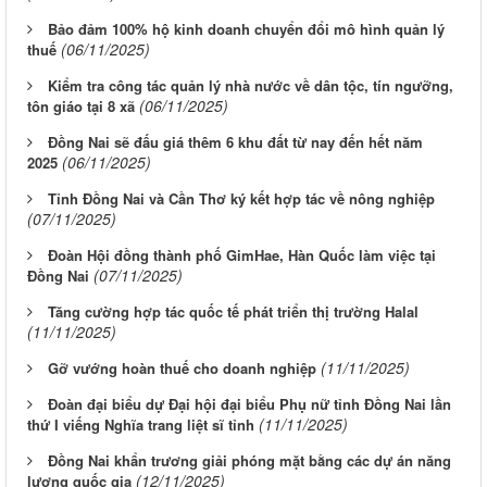
Bảo đảm 100% hộ kinh doanh chuyển đổi mô hình quản lý
(06/11/2025)
thuế
Kiểm tra công tác quản lý nhà nước về dân tộc, tín ngưỡng,
(06/11/2025)
tôn giáo tại 8 xã
Đồng Nai sẽ đấu giá thêm 6 khu đất từ nay đến hết năm
(06/11/2025)
2025
Tỉnh Đồng Nai và Cần Thơ ký kết hợp tác về nông nghiệp
(07/11/2025)
Đoàn Hội đồng thành phố GimHae, Hàn Quốc làm việc tại
(07/11/2025)
Đồng Nai
Tăng cường hợp tác quốc tế phát triển thị trường Halal
(11/11/2025)
(11/11/2025)
Gỡ vướng hoàn thuế cho doanh nghiệp
Đoàn đại biểu dự Đại hội đại biểu Phụ nữ tỉnh Đồng Nai lần
(11/11/2025)
thứ I viếng Nghĩa trang liệt sĩ tỉnh
Đồng Nai khẩn trương giải phóng mặt bằng các dự án năng
(12/11/2025)
lượng quốc gia