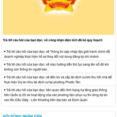
Trả lời câu hỏi của bạn đọc: về công nhận diện tích đã bỏ quy hoạch
Trả lời câu hỏi của bạn đọc: về Thông tin sáp nhập địa giới hành chính để
doanh nghiệp thực hiện hồ sơ thay đổi nội dung đăng ký chi nhánh
Trả lời câu hỏi của bạn đọc: về việc hướng dẫn thủ tục sang tên sổ đỏ khi
không còn thông tin người bán
Trả lời câu hỏi của bạn đọc: về đền bù và cấp tái định cư khi thu hồi nhà để
thực hiện Dự án Khu tái định cư tại phường Phước Tân
Trả lời câu hỏi của bạn đọc: liên quan đến tình trạng hạ tầng giao thông
trên Quốc lộ 20 và hoạt động của các phương tiện phục vụ thi công dự án
cao tốc Dầu Giây - Liên Khương trên địa bàn xã Định Quán
HỘI ĐỒNG NHÂN DÂN