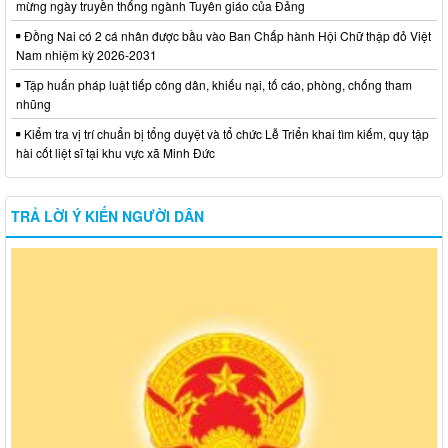
mừng ngày truyền thống ngành Tuyên giáo của Đảng
Đồng Nai có 2 cá nhân được bầu vào Ban Chấp hành Hội Chữ thập đỏ Việt
Nam nhiệm kỳ 2026-2031
Tập huấn pháp luật tiếp công dân, khiếu nại, tố cáo, phòng, chống tham
nhũng
Kiểm tra vị trí chuẩn bị tổng duyệt và tổ chức Lễ Triển khai tìm kiếm, quy tập
hài cốt liệt sĩ tại khu vực xã Minh Đức
TRẢ LỜI Ý KIẾN NGƯỜI DÂN