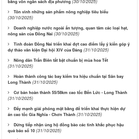
(30/10/2025)
bằng vốn ngân sách địa phương
Tôn vinh những sản phẩm nông nghiệp tiêu biểu
(30/10/2025)
Doanh nghiệp nước ngoài ấn tượng, quan tâm các loại hạt,
(30/10/2025)
nông sản của Đồng Nai
Tỉnh đoàn Đồng Nai triển khai đợt cao điểm lấy ý kiến góp ý
(31/10/2025)
dự thảo văn kiện Đại hội XIV của Đảng
Nông dân Trấn Biên tất bật chuẩn bị mùa hoa Tết
(31/10/2025)
Hoàn thành công tác bay kiểm tra hiệu chuẩn tại Sân bay
(31/10/2025)
Long Thành
Cơ bản hoàn thành 55/58km cao tốc Bến Lức - Long Thành
(31/10/2025)
Đẩy mạnh giải phóng mặt bằng để triển khai thực hiện dự
(31/10/2025)
án cao tốc Gia Nghĩa - Chơn Thành
Dừng tiếp nhận ủng hộ đồng bào các tỉnh khắc phục hậu
(31/10/2025)
quả bão số 10