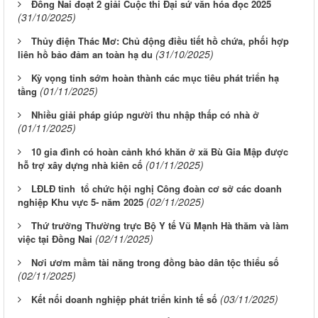
Đồng Nai đoạt 2 giải Cuộc thi Đại sứ văn hóa đọc 2025
(31/10/2025)
Thủy điện Thác Mơ: Chủ động điều tiết hồ chứa, phối hợp
(31/10/2025)
liên hồ bảo đảm an toàn hạ du
Kỳ vọng tỉnh sớm hoàn thành các mục tiêu phát triển hạ
(01/11/2025)
tầng
Nhiều giải pháp giúp người thu nhập thấp có nhà ở
(01/11/2025)
10 gia đình có hoàn cảnh khó khăn ở xã Bù Gia Mập được
(01/11/2025)
hỗ trợ xây dựng nhà kiên cố
LĐLĐ tỉnh tổ chức hội nghị Công đoàn cơ sở các doanh
(02/11/2025)
nghiệp Khu vực 5- năm 2025
Thứ trưởng Thường trực Bộ Y tế Vũ Mạnh Hà thăm và làm
(02/11/2025)
việc tại Đồng Nai
Nơi ươm mầm tài năng trong đồng bào dân tộc thiểu số
(02/11/2025)
(03/11/2025)
Kết nối doanh nghiệp phát triển kinh tế số