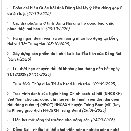
Đoàn đại biểu Quốc hội tỉnh Đồng Nai lấy ý kiến đóng góp 2
(07/10/2025)
dự án luật
Các địa phương ở tỉnh Đồng Nai ủng hộ đồng bào khắc
(06/10/2025)
phục thiệt hại bão lũ
Hàng ngàn đoàn viên và con công nhân lao động tại Đồng
(05/10/2025)
Nai vui Tết Trung thu
Xây dựng sản phẩm du lịch tiêu biểu đầu tiên của Đồng Nai
(02/10/2025)
Lùi thời hạn chuyển đổi tài khoản giao thông đến hết ngày
(01/10/2025)
31/12/2025
(29/09/2025)
Trưa 30-9, Thủy điện Trị An bắt đầu xả tràn.
Trao vinh danh của Ngân hàng Chính sách xã hội (NHCSXH)
Việt Nam cho các đồng chí nguyên là thành viên Ban đại diện
Hội đồng quản trị (HĐQT) NHCSXH huyện Trảng Bom (cũ) (Nay
(26/09/2025)
là Phòng giao dịch NHCSXH Trảng Bom)
(24/09/2025)
Liên kết mở rộng thị trường cho nông sản
Đồng Nai - nhiều lợi thế phát triển nông nghiệp công nghệ