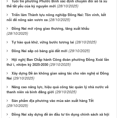
Tuổi trẻ phường Phước Bình xác định chuyển đổi số là xu
(28/10/2025)
thế tất yếu của kỷ nguyên mới
Triển lãm Thành tựu nông nghiệp Đồng Nai: Tôn vinh, kết
(28/10/2025)
nối để nông sản vươn xa
Đồng Nai mở rộng giao thương, tăng xuất khẩu
(28/10/2025)
(28/10/2025)
Tự hào quá khứ, vững bước tương lai
(29/10/2025)
Đồng Nai sắp có bảng giá đất mới
Hội nghị Ban Chấp hành Công đoàn phường Đồng Xoài lần
(29/10/2025)
thứ i, nhiệm kỳ 2025-2030
Xây dựng Đề án không gian sáng tác cho văn nghệ sĩ Đồng
(29/10/2025)
Nai
Nâng cao năng lực, hiệu quả công tác quản lý nhà nước về
(29/10/2025)
thanh niên và bình đẳng giới
Sản phẩm địa phương vào mùa sản xuất hàng Tết
(29/10/2025)
Đồng Nai xây dựng đề án đầu tư tín dụng chính sách xã hội