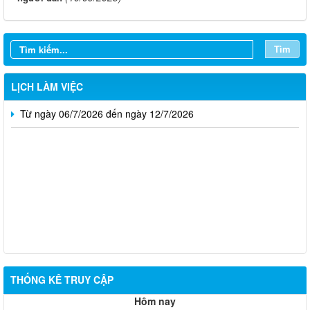
Từ ngày 27/7/2026 đến ngày 02/8/2026
Từ ngày 20/7/2026 đến ngày 26/7/2026
Tìm
Từ ngày 13/7/2026 đến ngày 18/7/2026
LỊCH LÀM VIỆC
Từ ngày 06/7/2026 đến ngày 12/7/2026
Thông báo về việc tuyển dụng viên chức năm 2026
THỐNG KÊ TRUY CẬP
Thông báo tuyển chọn tổ chức và cá nhân chủ trì thực hiện
Hôm nay
nhiệm vụ khoa học và công nghệ cấp thành phố sử dụng ngân