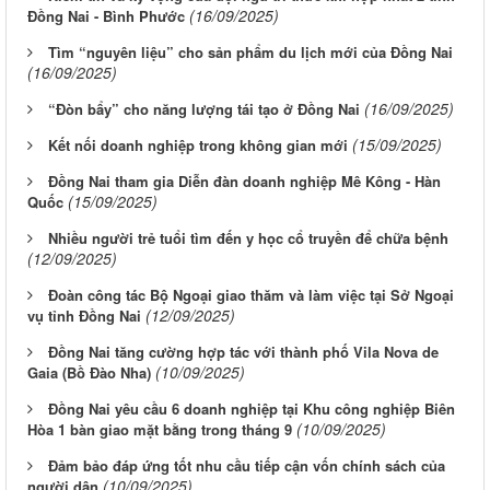
(16/09/2025)
Đồng Nai - Bình Phước
Tìm “nguyên liệu” cho sản phẩm du lịch mới của Đồng Nai
(16/09/2025)
(16/09/2025)
“Đòn bẩy” cho năng lượng tái tạo ở Đồng Nai
(15/09/2025)
Kết nối doanh nghiệp trong không gian mới
Đồng Nai tham gia Diễn đàn doanh nghiệp Mê Kông - Hàn
(15/09/2025)
Quốc
Nhiều người trẻ tuổi tìm đến y học cổ truyền để chữa bệnh
(12/09/2025)
Đoàn công tác Bộ Ngoại giao thăm và làm việc tại Sở Ngoại
(12/09/2025)
vụ tỉnh Đồng Nai
Đồng Nai tăng cường hợp tác với thành phố Vila Nova de
(10/09/2025)
Gaia (Bồ Đào Nha)
Đồng Nai yêu cầu 6 doanh nghiệp tại Khu công nghiệp Biên
(10/09/2025)
Hòa 1 bàn giao mặt bằng trong tháng 9
Đảm bảo đáp ứng tốt nhu cầu tiếp cận vốn chính sách của
Từ ngày 03/8/2026 đến ngày 09/8/2026
(10/09/2025)
người dân