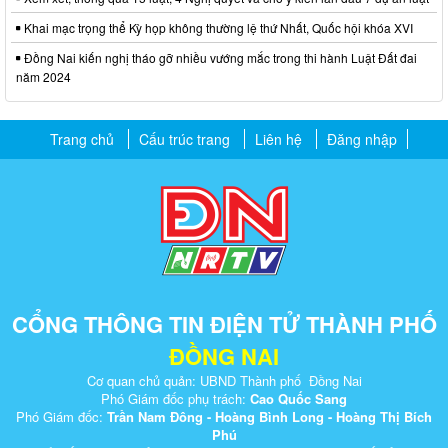
Khai mạc trọng thể Kỳ họp không thường lệ thứ Nhất, Quốc hội khóa XVI
Đồng Nai kiến nghị tháo gỡ nhiều vướng mắc trong thi hành Luật Đất đai
năm 2024
Trang chủ
Cấu trúc trang
Liên hệ
Đăng nhập
CỔNG THÔNG TIN ĐIỆN TỬ THÀNH PHỐ
ĐỒNG NAI
Cơ quan chủ quản: UBND Thành phố Đồng Nai
Phó Giám đốc phụ trách:
Cao Quốc Sang
Phó Giám đốc:
Trần Nam Đông - Hoàng Bình Long - Hoàng Thị Bích
Phú