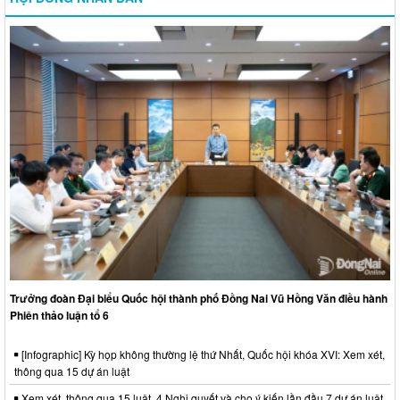
Trưởng đoàn Đại biểu Quốc hội thành phố Đồng Nai Vũ Hồng Văn điều hành
Phiên thảo luận tổ 6
[Infographic] Kỳ họp không thường lệ thứ Nhất, Quốc hội khóa XVI: Xem xét,
thông qua 15 dự án luật
Xem xét, thông qua 15 luật, 4 Nghị quyết và cho ý kiến lần đầu 7 dự án luật