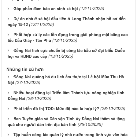
(12/11/2025)
Góp phần đảm bảo an sinh xã hội
Dự án nhà ở xã hội đầu tiên ở Long Thành nhận hồ sơ đến
(12/11/2025)
ngày 15-12
Phối hợp xử lý các tồn đọng trong giải phóng mặt bằng cao
(12/11/2025)
tốc Dầu Giây - Tân Phú
Đồng Nai tích cực chuẩn bị công tác bầu cử đại biểu Quốc
(13/11/2025)
hội và HĐND các cấp
Những tin cũ hơn
Đồng Nai quảng bá du lịch ẩm thực tại Lễ hội Mùa Thu Hà
(27/10/2025)
Nội
Nhiều hoạt động tại Triển lãm Thành tựu nông nghiệp tỉnh
(26/10/2025)
Đồng Nai
(26/10/2025)
Phát triển đô thị TOD: Mức độ nào là hợp lý?
Ban Tuyên giáo và Dân vận Tỉnh ủy Đồng Nai thăm và tặng
(25/10/2025)
quà cho người dân trên địa bàn tỉnh
Tập huấn công tác quản lý nhà nước trong lĩnh vực văn hóa