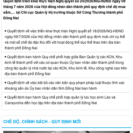
Quyết định triển khai thực hiện Nghị quyết số 24/2026/NQ-HĐND ngày 09
tháng 7 năm 2026 của Hội đồng nhân dân thành phố quy định chế độ mua
sắm,… tại Chi cục Quản lý thị trường thuộc Sở Công Thương thành phố
Đồng Nai
Quyết định về việc triển khai thực hiện Nghị quyết số 18/2026/NQ-HĐND
ngày 09/7/2026 của Hội đồng nhân dân thành phố quy định mức chi cụ thể
và một số chế độ đặc thù đối với hoạt động thể dục thể thao trên địa bàn
thành phố Đồng Nai
Quyết định ban hành Quy chế phối hợp giữa Ban Quản lý các KCN, Khu
kinh tế thành phố với các cơ quan thuộc Ủy ban nhân dân thành phố trong
công tác quản lý nhà nước tại các KCN, Khu kinh tế, Khu công nghệ cao trên
địa bàn thành phố Đồng Nai
Quyết định về việc bãi bỏ các văn bản quy phạm pháp luật thuộc lĩnh vực
khoáng sản do Ủy ban nhân dân tỉnh Đồng Nai ban hành
Quyết định ban hành Quy chế phối hợp quản lý lưu học sinh Lào và
Campuchia đến học tập trên địa bàn thành phố Đồng Nai
CHẾ ĐỘ, CHÍNH SÁCH - QUY ĐỊNH MỚI