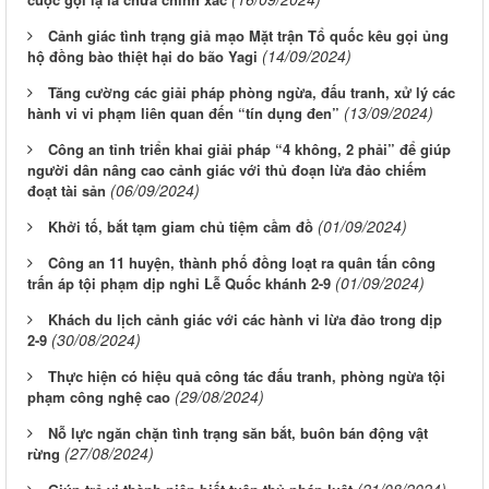
Cảnh giác tình trạng giả mạo Mặt trận Tổ quốc kêu gọi ủng
(14/09/2024)
hộ đồng bào thiệt hại do bão Yagi
Tăng cường các giải pháp phòng ngừa, đấu tranh, xử lý các
(13/09/2024)
hành vi vi phạm liên quan đến “tín dụng đen”
Công an tỉnh triển khai giải pháp “4 không, 2 phải” để giúp
người dân nâng cao cảnh giác với thủ đoạn lừa đảo chiếm
(06/09/2024)
đoạt tài sản
(01/09/2024)
Khởi tố, bắt tạm giam chủ tiệm cầm đồ
Công an 11 huyện, thành phố đồng loạt ra quân tấn công
(01/09/2024)
trấn áp tội phạm dịp nghỉ Lễ Quốc khánh 2-9
Khách du lịch cảnh giác với các hành vi lừa đảo trong dịp
(30/08/2024)
2-9
Thực hiện có hiệu quả công tác đấu tranh, phòng ngừa tội
(29/08/2024)
phạm công nghệ cao
Nỗ lực ngăn chặn tình trạng săn bắt, buôn bán động vật
(27/08/2024)
rừng