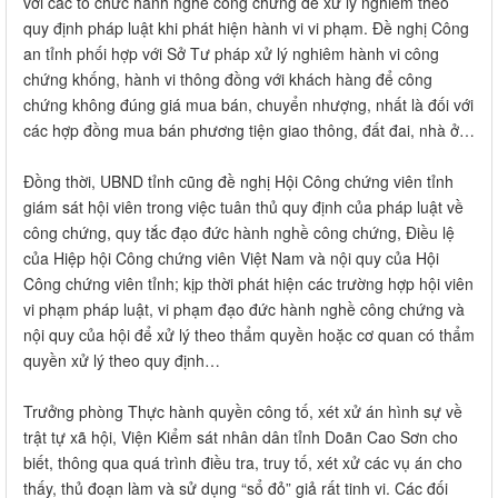
với các tổ chức hành nghề công chứng để xử lý nghiêm theo
quy định pháp luật khi phát hiện hành vi vi phạm. Đề nghị Công
an tỉnh phối hợp với Sở Tư pháp xử lý nghiêm hành vi công
chứng khống, hành vi thông đồng với khách hàng để công
chứng không đúng giá mua bán, chuyển nhượng, nhất là đối với
các hợp đồng mua bán phương tiện giao thông, đất đai, nhà ở…
Đồng thời, UBND tỉnh cũng đề nghị Hội Công chứng viên tỉnh
giám sát hội viên trong việc tuân thủ quy định của pháp luật về
công chứng, quy tắc đạo đức hành nghề công chứng, Điều lệ
của Hiệp hội Công chứng viên Việt Nam và nội quy của Hội
Công chứng viên tỉnh; kịp thời phát hiện các trường hợp hội viên
vi phạm pháp luật, vi phạm đạo đức hành nghề công chứng và
nội quy của hội để xử lý theo thẩm quyền hoặc cơ quan có thẩm
quyền xử lý theo quy định…
Trưởng phòng Thực hành quyền công tố, xét xử án hình sự về
trật tự xã hội, Viện Kiểm sát nhân dân tỉnh Doãn Cao Sơn cho
biết, thông qua quá trình điều tra, truy tố, xét xử các vụ án cho
thấy, thủ đoạn làm và sử dụng “sổ đỏ” giả rất tinh vi. Các đối