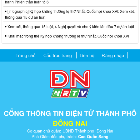
hành Phiên thảo luận tổ 6
[Infographic] Kỳ họp không thường lệ thứ Nhất, Quốc hội khóa XVI: Xem xét,
thông qua 15 dự án luật
Xem xét, thông qua 15 luật, 4 Nghị quyết và cho ý kiến lần đầu 7 dự án luật
Khai mạc trọng thể Kỳ họp không thường lệ thứ Nhất, Quốc hội khóa XVI
Trang chủ
Cấu trúc trang
Liên hệ
Đăng nhập
CỔNG THÔNG TIN ĐIỆN TỬ THÀNH PHỐ
ĐỒNG NAI
Cơ quan chủ quản: UBND Thành phố Đồng Nai
Phó Giám đốc phụ trách:
Cao Quốc Sang