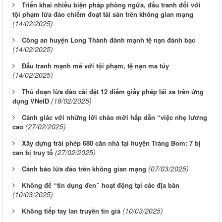
Triển khai nhiều biện pháp phòng ngừa, đấu tranh đối với
tội phạm lừa đảo chiếm đoạt tài sản trên không gian mạng
(14/02/2025)
Công an huyện Long Thành đánh mạnh tệ nạn đánh bạc
(14/02/2025)
Đấu tranh mạnh mẽ với tội phạm, tệ nạn ma túy
(14/02/2025)
Thủ đoạn lừa đảo cài đặt 12 điểm giấy phép lái xe trên ứng
(18/02/2025)
dụng VNeID
Cảnh giác với những lời chào mời hấp dẫn “việc nhẹ lương
(27/02/2025)
cao
Xây dựng trái phép 680 căn nhà tại huyện Trảng Bom: 7 bị
(27/02/2025)
can bị truy tố
(07/03/2025)
Cảnh báo lừa đảo trên không gian mạng
Không để “tín dụng đen” hoạt động tại các địa bàn
(10/03/2025)
(10/03/2025)
Không tiếp tay lan truyền tin giả