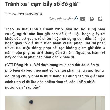
Tránh xa “cạm bẫy sổ đỏ giả”
Thứ sáu - 22/11/2024 09:58
Xem với cỡ chữ
Theo Bộ luật Hình sự năm 2015 (sửa đổi bổ sung năm
2017), người nào làm giả con dấu, tài liệu hoặc giấy tờ
khác của cơ quan, tổ chức hoặc sử dụng con dấu, tài liệu
hoặc giấy tờ giả thực hiện hành vi trái pháp luật thì phạt
từ 30-100 triệu đồng; phạt cải tạo không giam giữ đến 3
năm hoặc phạt tù từ 6 tháng đến 2 năm. Ngoài ra, hành vi
này có thể bị phạt cao nhất đến 7 năm tù.
(CTT-Đồng Nai) - Với thực trạng mua bán đất đai diễn ra
phổ biến đã kéo theo một số loại tội phạm tăng cao. Trong
đó, đáng chú ý nhất là thực trạng sử dụng “sổ đỏ giả” một
cách tinh vi để lừa đảo chiếm đoạt tài sản khiến nhiều
người dân “sập bẫy”.