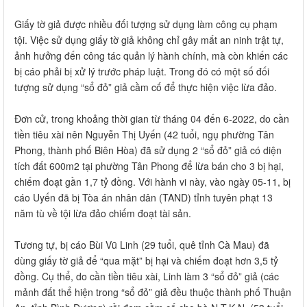
Giấy tờ giả được nhiều đối tượng sử dụng làm công cụ phạm
tội. Việc sử dụng giấy tờ giả không chỉ gây mất an ninh trật tự,
ảnh hưởng đến công tác quản lý hành chính, mà còn khiến các
bị cáo phải bị xử lý trước pháp luật. Trong đó có một số đối
tượng sử dụng “sổ đỏ” giả cầm cố để thực hiện việc lừa đảo.
Đơn cử, trong khoảng thời gian từ tháng 04 đến 6-2022, do cần
tiền tiêu xài nên Nguyễn Thị Uyến (42 tuổi, ngụ phường Tân
Phong, thành phố Biên Hòa) đã sử dụng 2 “sổ đỏ” giả có diện
tích đất 600m2 tại phường Tân Phong để lừa bán cho 3 bị hại,
chiếm đoạt gần 1,7 tỷ đồng. Với hành vi này, vào ngày 05-11, bị
cáo Uyến đã bị Tòa án nhân dân (TAND) tỉnh tuyên phạt 13
năm tù về tội lừa đảo chiếm đoạt tài sản.
Tương tự, bị cáo Bùi Vũ Linh (29 tuổi, quê tỉnh Cà Mau) đã
dùng giấy tờ giả để “qua mặt” bị hại và chiếm đoạt hơn 3,5 tỷ
đồng. Cụ thể, do cần tiền tiêu xài, Linh làm 3 “sổ đỏ” giả (các
mảnh đất thể hiện trong “sổ đỏ” giả đều thuộc thành phố Thuận