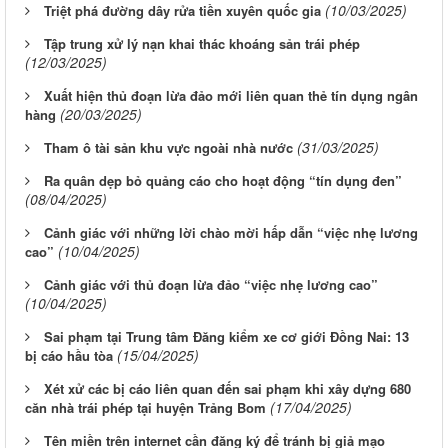
(10/03/2025)
Triệt phá đường dây rửa tiền xuyên quốc gia
Tập trung xử lý nạn khai thác khoáng sản trái phép
(12/03/2025)
Xuất hiện thủ đoạn lừa đảo mới liên quan thẻ tín dụng ngân
(20/03/2025)
hàng
(31/03/2025)
Tham ô tài sản khu vực ngoài nhà nước
Ra quân dẹp bỏ quảng cáo cho hoạt động “tín dụng đen”
(08/04/2025)
Cảnh giác với những lời chào mời hấp dẫn “việc nhẹ lương
(10/04/2025)
cao”
Cảnh giác với thủ đoạn lừa đảo “việc nhẹ lương cao”
(10/04/2025)
Sai phạm tại Trung tâm Đăng kiểm xe cơ giới Đồng Nai: 13
(15/04/2025)
bị cáo hầu tòa
Xét xử các bị cáo liên quan đến sai phạm khi xây dựng 680
(17/04/2025)
căn nhà trái phép tại huyện Trảng Bom
Tên miền trên internet cần đăng ký để tránh bị giả mạo