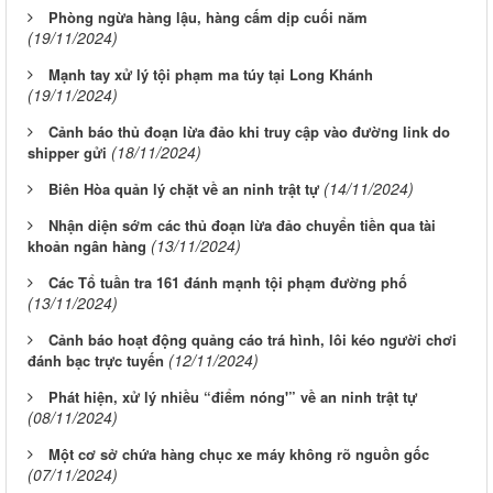
Phòng ngừa hàng lậu, hàng cấm dịp cuối năm
(19/11/2024)
Mạnh tay xử lý tội phạm ma túy tại Long Khánh
(19/11/2024)
Cảnh báo thủ đoạn lừa đảo khi truy cập vào đường link do
(18/11/2024)
shipper gửi
(14/11/2024)
Biên Hòa quản lý chặt về an ninh trật tự
Nhận diện sớm các thủ đoạn lừa đảo chuyển tiền qua tài
(13/11/2024)
khoản ngân hàng
Các Tổ tuần tra 161 đánh mạnh tội phạm đường phố
(13/11/2024)
Cảnh báo hoạt động quảng cáo trá hình, lôi kéo người chơi
(12/11/2024)
đánh bạc trực tuyến
Phát hiện, xử lý nhiều “điểm nóng'” về an ninh trật tự
(08/11/2024)
Một cơ sở chứa hàng chục xe máy không rõ nguồn gốc
(07/11/2024)