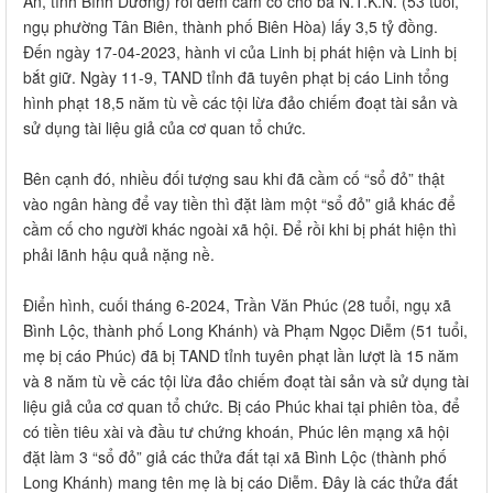
An, tỉnh Bình Dương) rồi đem cầm cố cho bà N.T.K.N. (53 tuổi,
ngụ phường Tân Biên, thành phố Biên Hòa) lấy 3,5 tỷ đồng.
Đến ngày 17-04-2023, hành vi của Linh bị phát hiện và Linh bị
bắt giữ. Ngày 11-9, TAND tỉnh đã tuyên phạt bị cáo Linh tổng
hình phạt 18,5 năm tù về các tội lừa đảo chiếm đoạt tài sản và
sử dụng tài liệu giả của cơ quan tổ chức.
Bên cạnh đó, nhiều đối tượng sau khi đã cầm cố “sổ đỏ” thật
vào ngân hàng để vay tiền thì đặt làm một “sổ đỏ” giả khác để
cầm cố cho người khác ngoài xã hội. Để rồi khi bị phát hiện thì
phải lãnh hậu quả nặng nề.
Điển hình, cuối tháng 6-2024, Trần Văn Phúc (28 tuổi, ngụ xã
Bình Lộc, thành phố Long Khánh) và Phạm Ngọc Diễm (51 tuổi,
mẹ bị cáo Phúc) đã bị TAND tỉnh tuyên phạt lần lượt là 15 năm
và 8 năm tù về các tội lừa đảo chiếm đoạt tài sản và sử dụng tài
liệu giả của cơ quan tổ chức. Bị cáo Phúc khai tại phiên tòa, để
có tiền tiêu xài và đầu tư chứng khoán, Phúc lên mạng xã hội
đặt làm 3 “sổ đỏ” giả các thửa đất tại xã Bình Lộc (thành phố
Long Khánh) mang tên mẹ là bị cáo Diễm. Đây là các thửa đất