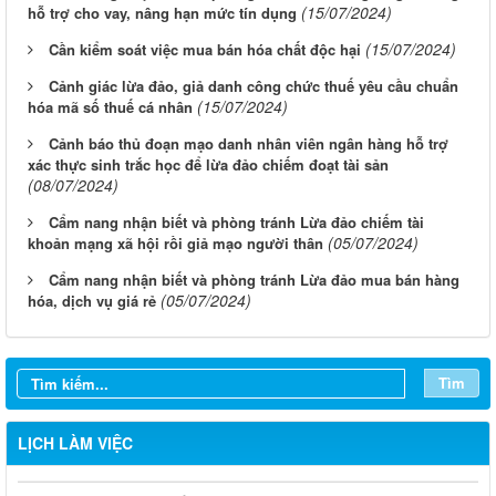
(15/07/2024)
hỗ trợ cho vay, nâng hạn mức tín dụng
(15/07/2024)
Cần kiểm soát việc mua bán hóa chất độc hại
Cảnh giác lừa đảo, giả danh công chức thuế yêu cầu chuẩn
(15/07/2024)
hóa mã số thuế cá nhân
Cảnh báo thủ đoạn mạo danh nhân viên ngân hàng hỗ trợ
xác thực sinh trắc học để lừa đảo chiếm đoạt tài sản
(08/07/2024)
Cẩm nang nhận biết và phòng tránh Lừa đảo chiếm tài
(05/07/2024)
khoản mạng xã hội rồi giả mạo người thân
Cẩm nang nhận biết và phòng tránh Lừa đảo mua bán hàng
(05/07/2024)
hóa, dịch vụ giá rẻ
Từ ngày 03/8/2026 đến ngày 09/8/2026
Từ ngày 27/7/2026 đến ngày 02/8/2026
Tìm
Từ ngày 20/7/2026 đến ngày 26/7/2026
Từ ngày 13/7/2026 đến ngày 18/7/2026
LỊCH LÀM VIỆC
Từ ngày 06/7/2026 đến ngày 12/7/2026