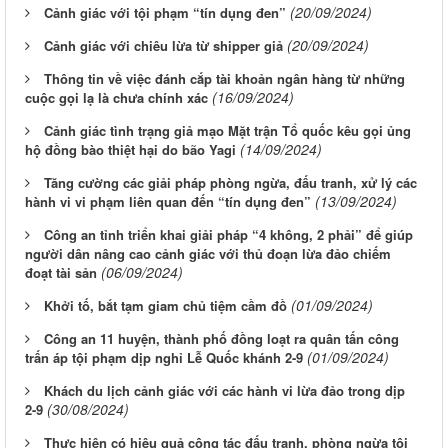
(20/09/2024)
Cảnh giác với tội phạm “tín dụng đen”
(20/09/2024)
Cảnh giác với chiêu lừa từ shipper giả
Thông tin về việc đánh cắp tài khoản ngân hàng từ những
(16/09/2024)
cuộc gọi lạ là chưa chính xác
Cảnh giác tình trạng giả mạo Mặt trận Tổ quốc kêu gọi ủng
(14/09/2024)
hộ đồng bào thiệt hại do bão Yagi
Tăng cường các giải pháp phòng ngừa, đấu tranh, xử lý các
(13/09/2024)
hành vi vi phạm liên quan đến “tín dụng đen”
Công an tỉnh triển khai giải pháp “4 không, 2 phải” để giúp
người dân nâng cao cảnh giác với thủ đoạn lừa đảo chiếm
(06/09/2024)
đoạt tài sản
(01/09/2024)
Khởi tố, bắt tạm giam chủ tiệm cầm đồ
Công an 11 huyện, thành phố đồng loạt ra quân tấn công
(01/09/2024)
trấn áp tội phạm dịp nghỉ Lễ Quốc khánh 2-9
Khách du lịch cảnh giác với các hành vi lừa đảo trong dịp
(30/08/2024)
2-9
Thực hiện có hiệu quả công tác đấu tranh, phòng ngừa tội