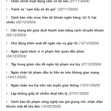
(21/11/2024)
Chấn chỉnh hoạt động cầm cố tài sản
(22/11/2024)
Tránh xa “cạm bẫy sổ đỏ giả”
Cảnh báo việc mua, bán tài khoản ngân hàng: lợi ít, hại
(02/12/2024)
nhiều
Cẩn trọng khi giao dịch thanh toán bằng cách chuyển khoản
(02/12/2024)
(12/12/2024)
Chủ động kiểm soát để ngăn các vụ gây rối
Ngăn ngừa hành vi vi phạm liên quan đến pháo
(24/12/2024)
(27/12/2024)
Tập trung giảm cầu để ngăn tội phạm ma túy
Ngăn chặn tội phạm đầu tư tiền ảo trên không gian mạng
(14/01/2025)
(15/01/2025)
Ngăn chặn ma túy trên các tuyến giao thông
(27/01/2025)
Lập khống giấy tờ chiếm đoạt tiền tỷ
Cảnh báo tội phạm công nghệ cao giả giọng nói, nhận diện
(10/02/2025)
khuôn mặt để lừa đảo