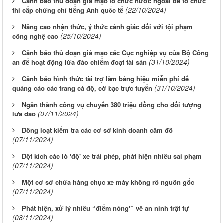
Cảnh báo thủ đoạn giả mạo tổ chức nước ngoài để tổ chức
(22/10/2024)
thi cấp chứng chỉ tiếng Anh quốc tế
Nâng cao nhận thức, ý thức cảnh giác đối với tội phạm
(25/10/2024)
công nghệ cao
Cảnh báo thủ đoạn giả mạo các Cục nghiệp vụ của Bộ Công
(31/10/2024)
an để hoạt động lừa đảo chiếm đoạt tài sản
Cảnh báo hình thức tài trợ làm bảng hiệu miễn phí để
(31/10/2024)
quảng cáo các trang cá độ, cờ bạc trực tuyến
Ngăn thành công vụ chuyển 380 triệu đồng cho đối tượng
(07/11/2024)
lừa đảo
Đồng loạt kiểm tra các cơ sở kinh doanh cầm đồ
(07/11/2024)
Đột kích các lò 'độ' xe trái phép, phát hiện nhiều sai phạm
(07/11/2024)
Một cơ sở chứa hàng chục xe máy không rõ nguồn gốc
(07/11/2024)
Phát hiện, xử lý nhiều “điểm nóng'” về an ninh trật tự
(08/11/2024)