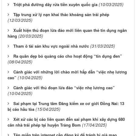
(10/03/2025)
Triệt phá đường dây rửa tiền xuyên quốc gia
Tập trung xử lý nạn khai thác khoáng sản trái phép
(12/03/2025)
Xuất hiện thủ đoạn lừa đảo mới liên quan thẻ tín dụng ngân
(20/03/2025)
hàng
(31/03/2025)
Tham ô tài sản khu vực ngoài nhà nước
Ra quân dẹp bỏ quảng cáo cho hoạt động “tín dụng đen”
(08/04/2025)
Cảnh giác với những lời chào mời hấp dẫn “việc nhẹ lương
(10/04/2025)
cao”
Cảnh giác với thủ đoạn lừa đảo “việc nhẹ lương cao”
(10/04/2025)
Sai phạm tại Trung tâm Đăng kiểm xe cơ giới Đồng Nai: 13
(15/04/2025)
bị cáo hầu tòa
Xét xử các bị cáo liên quan đến sai phạm khi xây dựng 680
(17/04/2025)
căn nhà trái phép tại huyện Trảng Bom
Tên miền trên internet cần đăng ký để tránh bị giả mạo