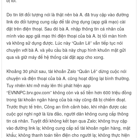
bị lỗi.
Do tin lời đối tượng nói là thật nên bà A. đã truy cập vào đường
link do đối tượng cung cấp để tải ứng dụng (app giả mạo) cài
đặt trên điện thoại. Sau đó bà A. nhập thông tin cá nhân của
mình vào app giả mạo thì điện thoại của bà A. bị tối màn hình
và không sử dụng được. Lúc này “Quân Lê” vẫn tiếp tục nói
chuyện với bà A. và yêu cầu bà này chụp hình khuôn mặt gửi
qua và giữ máy để hệ thống cài đặt app cho xong.
Khoảng 30 phút sau, tài khoản Zalo “Quân Lê” dừng cuộc nói
chuyện và điện thoại của bà A. cũng hoạt động lại bình thường.
Tuy nhiên khi mở máy lên thì phát hiện app
“EVNNPC.brv.gov.com” không còn và số tiền hơn 600 triệu đồng
trong tài khoản ngân hàng của bà này cũng đã bị chiếm đoạt.
Trước thực tế trên, Công an tỉnh cảnh báo, khi nhận được các
cuộc gọi nghi ngờ là lừa đảo, người dân không cung cấp thông
tin cá nhân. Tuyệt đối không kết bạn qua Zalo; không truy cập
vào đường link lạ; không cung cấp số tài khoản ngân hàng, mật
khẩu; không thanh toán tiền điện cho người lạ; không thực hiện