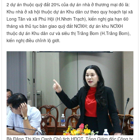
2 dự án thuộc quỹ đất 20% của dự án nhà ở thương mại đó là:
Khu nhà ở xã hội thuộc dự án Khu dân cư theo quy hoạch tại xã
Long Tân và xã Phú Hội (H.Nhơn Trạch), kiến nghị gia hạn 60
tháng và thủ tục bàn giao quỹ đất NƠXH; dự án khu NƠXH
thuộc dự án Khu dân cư và siêu thị Trảng Bom (H.Trảng Bom),
kiến nghị điều chỉnh lộ giới.
Bà Đặng Thị Kim Oanh Chủ tịch HĐQT, Tổng Giám đốc Công ty