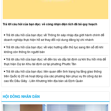
Trả lời câu hỏi của bạn đọc: về công nhận diện tích đã bỏ quy hoạch
Trả lời câu hỏi của bạn đọc: về Thông tin sáp nhập địa giới hành chính để
doanh nghiệp thực hiện hồ sơ thay đổi nội dung đăng ký chi nhánh
Trả lời câu hỏi của bạn đọc: về việc hướng dẫn thủ tục sang tên sổ đỏ khi
không còn thông tin người bán
Trả lời câu hỏi của bạn đọc: về đền bù và cấp tái định cư khi thu hồi nhà để
thực hiện Dự án Khu tái định cư tại phường Phước Tân
Trả lời câu hỏi của bạn đọc: liên quan đến tình trạng hạ tầng giao thông
trên Quốc lộ 20 và hoạt động của các phương tiện phục vụ thi công dự án
cao tốc Dầu Giây - Liên Khương trên địa bàn xã Định Quán
HỘI ĐỒNG NHÂN DÂN