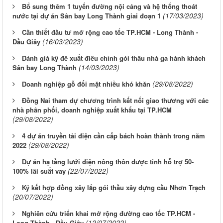
Bổ sung thêm 1 tuyến đường nội cảng và hệ thống thoát
(17/03/2023)
nước tại dự án Sân bay Long Thành giai đoạn 1
Cần thiết đầu tư mở rộng cao tốc TP.HCM - Long Thành -
(16/03/2023)
Dầu Giây
Đánh giá kỹ đề xuất điều chỉnh gói thầu nhà ga hành khách
(14/03/2023)
Sân bay Long Thành
(29/08/2022)
Doanh nghiệp gỗ đối mặt nhiều khó khăn
Đồng Nai tham dự chương trình kết nối giao thương với các
nhà phân phối, doanh nghiệp xuất khẩu tại TP.HCM
(29/08/2022)
4 dự án truyền tải điện cần cấp bách hoàn thành trong năm
(29/08/2022)
2022
Dự án hạ tầng lưới điện nông thôn được tỉnh hỗ trợ 50-
(22/07/2022)
100% lãi suất vay
Ký kết hợp đồng xây lắp gói thầu xây dựng cầu Nhơn Trạch
(20/07/2022)
Nghiên cứu triển khai mở rộng đường cao tốc TP.HCM -
(12/07/2022)
Long Thành - Dầu Giây