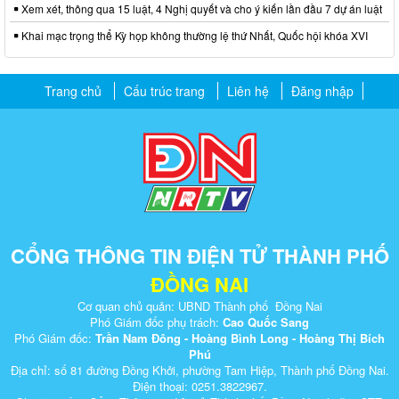
Xem xét, thông qua 15 luật, 4 Nghị quyết và cho ý kiến lần đầu 7 dự án luật
Khai mạc trọng thể Kỳ họp không thường lệ thứ Nhất, Quốc hội khóa XVI
Trang chủ
Cấu trúc trang
Liên hệ
Đăng nhập
CỔNG THÔNG TIN ĐIỆN TỬ THÀNH PHỐ
ĐỒNG NAI
Cơ quan chủ quản: UBND Thành phố Đồng Nai
Phó Giám đốc phụ trách:
Cao Quốc Sang
Phó Giám đốc:
Trần Nam Đông - Hoàng Bình Long - Hoàng Thị Bích
Phú
Địa chỉ: số 81 đường Đồng Khởi, phường Tam Hiệp, Thành phố Đồng Nai.
Điện thoại: 0251.3822967.