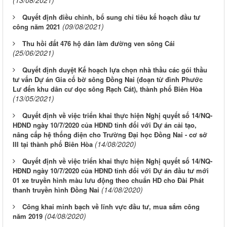
(13/08/2021)
Quyết định điều chỉnh, bổ sung chỉ tiêu kế hoạch đầu tư
(09/08/2021)
công năm 2021
Thu hồi đất 476 hộ dân làm đường ven sông Cái
(25/06/2021)
Quyết định duyệt Kế hoạch lựa chọn nhà thầu các gói thầu
tư vấn Dự án Gia cố bờ sông Đồng Nai (đoạn từ đình Phước
Lư đến khu dân cư dọc sông Rạch Cát), thành phố Biên Hòa
(13/05/2021)
Quyết định về việc triển khai thực hiện Nghị quyết số 14/NQ-
HĐND ngày 10/7/2020 của HĐND tỉnh đối với Dự án cải tạo,
nâng cấp hệ thống điện cho Trường Đại học Đồng Nai - cơ sở
(14/08/2020)
III tại thành phố Biên Hòa
Quyết định về việc triển khai thực hiện Nghị quyết số 14/NQ-
HĐND ngày 10/7/2020 của HĐND tỉnh đối với Dự án đầu tư mới
01 xe truyền hình màu lưu động theo chuẩn HD cho Đài Phát
(14/08/2020)
thanh truyền hình Đồng Nai
Công khai minh bạch về lĩnh vực đầu tư, mua sắm công
(04/08/2020)
năm 2019
Từ ngày 03/8/2026 đến ngày 09/8/2026