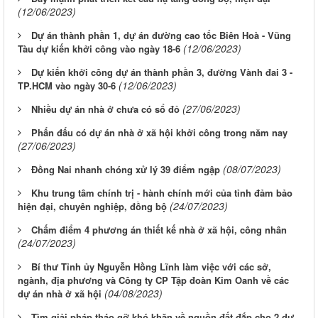
(12/06/2023)
Dự án thành phần 1, dự án đường cao tốc Biên Hoà - Vũng
(12/06/2023)
Tàu dự kiến khởi công vào ngày 18-6
Dự kiến khởi công dự án thành phần 3, đường Vành đai 3 -
(12/06/2023)
TP.HCM vào ngày 30-6
(27/06/2023)
Nhiều dự án nhà ở chưa có sổ đỏ
Phấn đấu có dự án nhà ở xã hội khởi công trong năm nay
(27/06/2023)
(08/07/2023)
Đồng Nai nhanh chóng xử lý 39 điểm ngập
Khu trung tâm chính trị - hành chính mới của tỉnh đảm bảo
(24/07/2023)
hiện đại, chuyên nghiệp, đồng bộ
Chấm điểm 4 phương án thiết kế nhà ở xã hội, công nhân
(24/07/2023)
Bí thư Tỉnh ủy Nguyễn Hồng Lĩnh làm việc với các sở,
ngành, địa phương và Công ty CP Tập đoàn Kim Oanh về các
(04/08/2023)
dự án nhà ở xã hội
Tìm giải pháp tháo gỡ khó khăn về nguồn đất đắp cho 2 dự