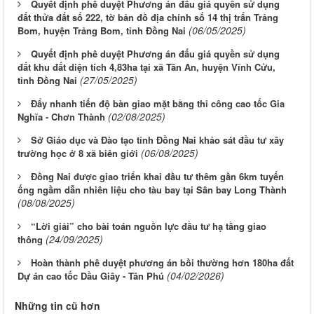
Quyết định phê duyệt Phương án đấu giá quyền sử dụng
đất thửa đất số 222, tờ bản đồ địa chính số 14 thị trấn Trảng
(06/05/2025)
Bom, huyện Trảng Bom, tỉnh Đồng Nai
Quyết định phê duyệt Phương án đấu giá quyền sử dụng
đất khu đất diện tích 4,83ha tại xã Tân An, huyện Vĩnh Cửu,
(27/05/2025)
tỉnh Đồng Nai
Đẩy nhanh tiến độ bàn giao mặt bằng thi công cao tốc Gia
(02/08/2025)
Nghĩa - Chơn Thành
Sở Giáo dục và Đào tạo tỉnh Đồng Nai khảo sát đầu tư xây
(06/08/2025)
trường học ở 8 xã biên giới
Đồng Nai được giao triển khai đầu tư thêm gần 6km tuyến
ống ngầm dẫn nhiên liệu cho tàu bay tại Sân bay Long Thành
(08/08/2025)
“Lời giải” cho bài toán nguồn lực đầu tư hạ tầng giao
(24/09/2025)
thông
Hoàn thành phê duyệt phương án bồi thường hơn 180ha đất
(04/02/2026)
Dự án cao tốc Dầu Giây - Tân Phú
Những tin cũ hơn