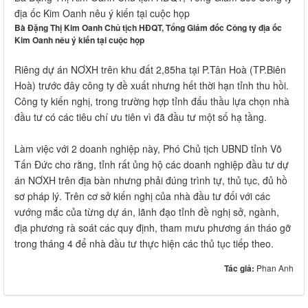
địa ốc Kim Oanh nêu ý kiến tại cuộc họp
Bà Đặng Thị Kim Oanh Chủ tịch HĐQT, Tổng Giám đốc Công ty địa ốc
Kim Oanh nêu ý kiến tại cuộc họp
Riêng dự án NƠXH trên khu đất 2,85ha tại P.Tân Hoà (TP.Biên
Hoà) trước đây công ty đề xuất nhưng hết thời hạn tỉnh thu hồi.
Công ty kiến nghị, trong trường hợp tỉnh đấu thầu lựa chọn nhà
đầu tư có các tiêu chí ưu tiên vì đã đầu tư một số hạ tầng.
Làm việc với 2 doanh nghiệp này, Phó Chủ tịch UBND tỉnh Võ
Tấn Đức cho rằng, tỉnh rất ủng hộ các doanh nghiệp đầu tư dự
án NƠXH trên địa bàn nhưng phải đúng trình tự, thủ tục, đủ hồ
sơ pháp lý. Trên cơ sở kiến nghị của nhà đầu tư đối với các
vướng mắc của từng dự án, lãnh đạo tỉnh đề nghị sở, ngành,
địa phương rà soát các quy định, tham mưu phương án tháo gỡ
trong tháng 4 để nhà đầu tư thực hiện các thủ tục tiếp theo.
Tác giả:
Phan Anh