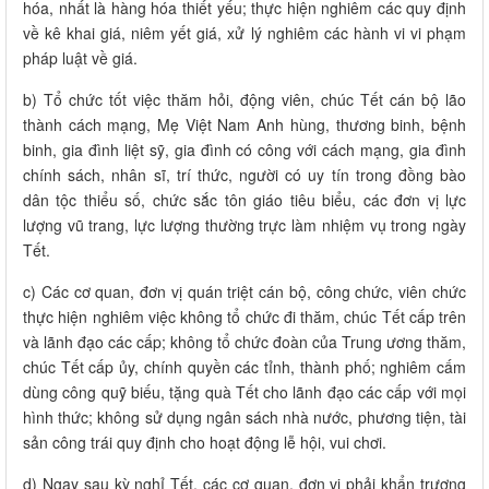
hóa, nhất là hàng hóa thiết yếu; thực hiện nghiêm các quy định
về kê khai giá, niêm yết giá, xử lý nghiêm các hành vi vi phạm
pháp luật về giá.
b) Tổ chức tốt việc thăm hỏi, động viên, chúc Tết cán bộ lão
thành cách mạng, Mẹ Việt Nam Anh hùng, thương binh, bệnh
binh, gia đình liệt sỹ, gia đình có công với cách mạng, gia đình
chính sách, nhân sĩ, trí thức, người có uy tín trong đồng bào
dân tộc thiểu số, chức sắc tôn giáo tiêu biểu, các đơn vị lực
lượng vũ trang, lực lượng thường trực làm nhiệm vụ trong ngày
Tết.
c) Các cơ quan, đơn vị quán triệt cán bộ, công chức, viên chức
thực hiện nghiêm việc không tổ chức đi thăm, chúc Tết cấp trên
và lãnh đạo các cấp; không tổ chức đoàn của Trung ương thăm,
chúc Tết cấp ủy, chính quyền các tỉnh, thành phố; nghiêm cấm
dùng công quỹ biếu, tặng quà Tết cho lãnh đạo các cấp với mọi
hình thức; không sử dụng ngân sách nhà nước, phương tiện, tài
sản công trái quy định cho hoạt động lễ hội, vui chơi.
d) Ngay sau kỳ nghỉ Tết, các cơ quan, đơn vị phải khẩn trương