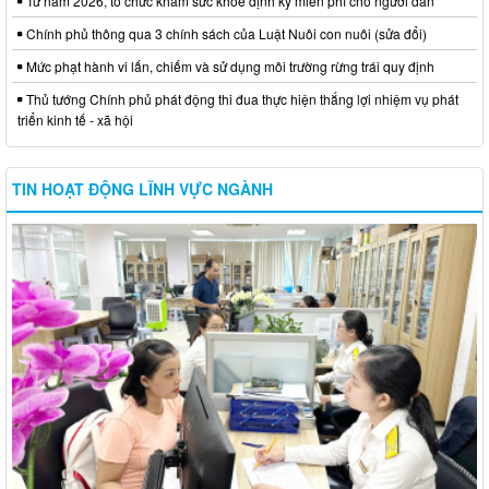
Từ năm 2026, tổ chức khám sức khỏe định kỳ miễn phí cho người dân
Chính phủ thông qua 3 chính sách của Luật Nuôi con nuôi (sửa đổi)
Mức phạt hành vi lấn, chiếm và sử dụng môi trường rừng trái quy định
Thủ tướng Chính phủ phát động thi đua thực hiện thắng lợi nhiệm vụ phát
triển kinh tế - xã hội
TIN HOẠT ĐỘNG LĨNH VỰC NGÀNH