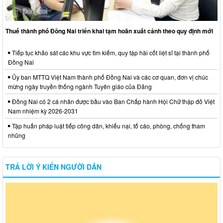
Thuế thành phố Đồng Nai triển khai tạm hoãn xuất cảnh theo quy định mới
Tiếp tục khảo sát các khu vực tìm kiếm, quy tập hài cốt liệt sĩ tại thành phố
Đồng Nai
Ủy ban MTTQ Việt Nam thành phố Đồng Nai và các cơ quan, đơn vị chúc
mừng ngày truyền thống ngành Tuyên giáo của Đảng
Đồng Nai có 2 cá nhân được bầu vào Ban Chấp hành Hội Chữ thập đỏ Việt
Nam nhiệm kỳ 2026-2031
Tập huấn pháp luật tiếp công dân, khiếu nại, tố cáo, phòng, chống tham
nhũng
TRẢ LỜI Ý KIẾN NGƯỜI DÂN