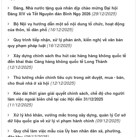
Đảng, Nhà nước tặng quà nhân dịp chào mừng Đại hội
(29/12/2025)
Đảng XIV và Tết Nguyên đán Bính Ngọ 2026
Bộ Nội vụ hướng dẫn một số nội dung tổ chức, hoạt động
(16/12/2025)
của thôn, tổ dân phố
Quy trình tiếp nhận, xử lý phản ánh, kiến nghị về văn bản
(16/12/2025)
quy phạm pháp luật
Xây dựng chính sách thu hút các hãng hàng không quốc tế
đến khai thác Cảng hàng không quốc tế Long Thành
(12/12/2025)
Thủ tướng chấn chỉnh tiêu cực trong xét duyệt, mua - bán,
(12/12/2025)
cho thuê nhà ở xã hội
Kéo dài thời gian giải quyết chính sách, chế độ cho người
làm việc ngoài biên chế tại các Hội đến 31/12/2025
(11/12/2025)
Xử lý khó khăn, vướng mắc trong xây dựng, quản lý Cơ sở
(09/12/2025)
dữ liệu quốc gia về xử lý vi phạm hành chính
Quy chế làm việc mẫu của Ủy ban nhân dân xã, phường,
(09/12/2025)
đặc khu