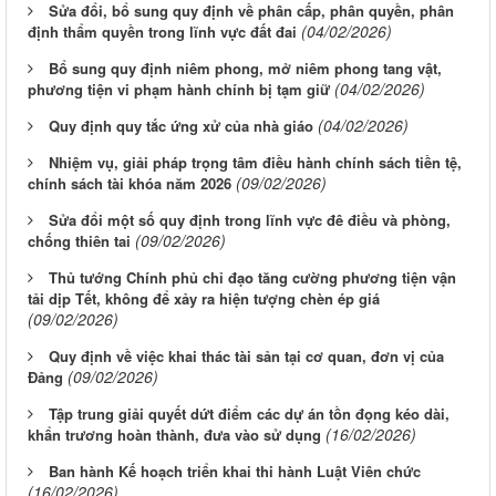
Sửa đổi, bổ sung quy định về phân cấp, phân quyền, phân
(04/02/2026)
định thẩm quyền trong lĩnh vực đất đai
Bổ sung quy định niêm phong, mở niêm phong tang vật,
(04/02/2026)
phương tiện vi phạm hành chính bị tạm giữ
(04/02/2026)
Quy định quy tắc ứng xử của nhà giáo
Nhiệm vụ, giải pháp trọng tâm điều hành chính sách tiền tệ,
(09/02/2026)
chính sách tài khóa năm 2026
Sửa đổi một số quy định trong lĩnh vực đê điều và phòng,
(09/02/2026)
chống thiên tai
Thủ tướng Chính phủ chỉ đạo tăng cường phương tiện vận
tải dịp Tết, không để xảy ra hiện tượng chèn ép giá
(09/02/2026)
Quy định về việc khai thác tài sản tại cơ quan, đơn vị của
(09/02/2026)
Đảng
Tập trung giải quyết dứt điểm các dự án tồn đọng kéo dài,
(16/02/2026)
khẩn trương hoàn thành, đưa vào sử dụng
Ban hành Kế hoạch triển khai thi hành Luật Viên chức
(16/02/2026)