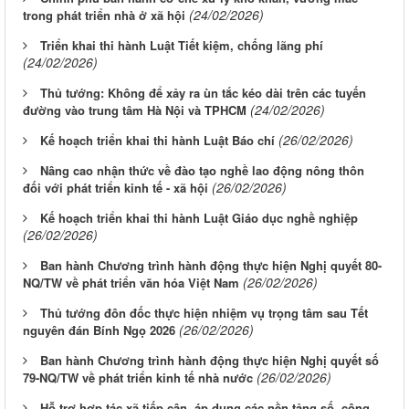
(24/02/2026)
trong phát triển nhà ở xã hội
Triển khai thi hành Luật Tiết kiệm, chống lãng phí
(24/02/2026)
Thủ tướng: Không để xảy ra ùn tắc kéo dài trên các tuyến
(24/02/2026)
đường vào trung tâm Hà Nội và TPHCM
(26/02/2026)
Kế hoạch triển khai thi hành Luật Báo chí
Nâng cao nhận thức về đào tạo nghề lao động nông thôn
(26/02/2026)
đối với phát triển kinh tế - xã hội
Kế hoạch triển khai thi hành Luật Giáo dục nghề nghiệp
(26/02/2026)
Ban hành Chương trình hành động thực hiện Nghị quyết 80-
(26/02/2026)
NQ/TW về phát triển văn hóa Việt Nam
Thủ tướng đôn đốc thực hiện nhiệm vụ trọng tâm sau Tết
(26/02/2026)
nguyên đán Bính Ngọ 2026
Ban hành Chương trình hành động thực hiện Nghị quyết số
(26/02/2026)
79-NQ/TW về phát triển kinh tế nhà nước
Hỗ trợ hợp tác xã tiếp cận, áp dụng các nền tảng số, công