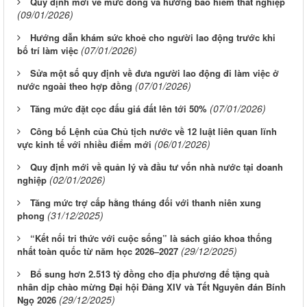
Quy định mới về mức đóng và hưởng bảo hiểm thất nghiệp
(09/01/2026)
Hướng dẫn khám sức khoẻ cho người lao động trước khi
(07/01/2026)
bố trí làm việc
Sửa một số quy định về đưa người lao động đi làm việc ở
(07/01/2026)
nước ngoài theo hợp đồng
(07/01/2026)
Tăng mức đặt cọc đấu giá đất lên tới 50%
Công bố Lệnh của Chủ tịch nước về 12 luật liên quan lĩnh
(06/01/2026)
vực kinh tế với nhiều điểm mới
Quy định mới về quản lý và đầu tư vốn nhà nước tại doanh
(02/01/2026)
nghiệp
Tăng mức trợ cấp hằng tháng đối với thanh niên xung
(31/12/2025)
phong
“Kết nối tri thức với cuộc sống” là sách giáo khoa thống
(29/12/2025)
nhất toàn quốc từ năm học 2026–2027
Bổ sung hơn 2.513 tỷ đồng cho địa phương để tặng quà
nhân dịp chào mừng Đại hội Đảng XIV và Tết Nguyên đán Bính
(29/12/2025)
Ngọ 2026