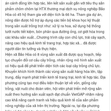
án cánh đồng lớn hợp tác, liên kết sản xuất gắn với tiêu thụ sản
phẩm chôm chôm tại HTX thương mại dịch vụ nông nghiệp Bảo
Hòa có 45 hộ tham gia với diện tích là 66 ha. Tham gia dự án,
nông dân được hỗ trợ áp dụng các tiến bộ khoa học kỹ thuật
trong sản xuất trồng trọt như: xử lý ra hoa, sử dụng hệ thống
tưới nước tiết kiệm, bón phân qua đường ống, cơ giới hóa trong
các khâu sản xuất...Chương trình cây con chủ lực, trái cây sạch,
nâng cao hiệu quả kinh tế trang trại, hợp tác xã... đã được
người dân tin tưởng và thực hiện.
Hiện xã Bảo Hòa có 8 vùng sản xuất đã được quy hoạch, tiếp
tục chuyển đổi cơ cấu cây trồng, nhân rộng mô hình sản xuất
có hiệu quả để phát triển diện tích các loại cây trồng chủ lực.
Khuyến khích hình thành các vùng sản xuất hàng hóa lớn, tập
trung, đẩy mạnh phát triển kinh tế trang trại, kinh tế hợp tác. Địa
phương cũng tạo mọi điều kiện thuận lợi về vốn, giống cây
trồng, vật nuôi cho đoàn viên, hội viên phát triển mở rộng sản
xuất theo hướng sản xuất sạch đạt chuẩn VietGAP nhằm nâng
cao khả năng cạnh tranh và hiệu quả kinh tế của sản phẩm
nông nghiệp của xã trên thị trường. Ngoài ra, tại địa phương