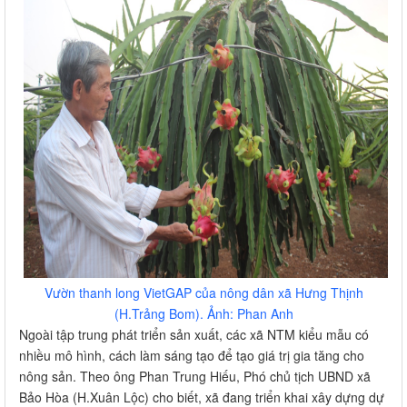
Vườn thanh long VietGAP của nông dân xã Hưng Thịnh
(H.Trảng Bom). Ảnh: Phan Anh
Ngoài tập trung phát triển sản xuất, các xã NTM kiểu mẫu có
nhiều mô hình, cách làm sáng tạo để tạo giá trị gia tăng cho
nông sản. Theo ông Phan Trung Hiếu, Phó chủ tịch UBND xã
Bảo Hòa (H.Xuân Lộc) cho biết, xã đang triển khai xây dựng dự