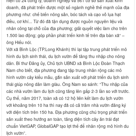
hiện có 24 công ty, doanh nghiệp và 561 cở sở sản xuất kinh
doanh, đã phát triển được một số ngành nghề thế mạnh của địa
phương như: chế biến nông sản, bóc tách và cạo vỏ lụa hạt
điều, cơ khí... Từ đó đã tận dụng được nguồn nguyên liệu và
nhân công tại chỗ của địa phương; giải quyết việc làm cho trên
1.500 lao động; góp phần phát triển kinh tế trên địa bàn xã“ –
ông Hiếu nói.
Với xã Bình Lộc (TP.Long Khánh) thì lại tập trung phát triển mô
hình du lịch sinh thái, du lịch vườn để tăng thu nhập cho nông
dân. Bí thư Đảng ủy, Chủ tịch UBND xã Bình Lộc Đoàn Thạch
Nam cho biết, địa phương đang tập trung nhân rộng các mô
hình vườn cây kiểu mẫu, gắn sản xuất với phát triển du lịch sinh
thái giúp nông dân làm giàu. Ông Nam so sánh: “Thu nhập của
các nhà vườn làm du lịch cũng tăng lên gấp 2-3 lần so với trước.
Cụ thể, năm 2017, toàn xã có 12 hộ liên kết làm du lịch vườn
với khoảng trên 10 ha thì nay đã có cả trăm nhà vườn đăng ký
với diện tích trên 150 ha. Địa phương cũng chú trọng phát triển
sản xuất theo hướng an toàn, tăng diện tích cây ăn trái đạt
chuẩn VietGAP, GlobalGAP tạo lợi thế để nhân rộng mô hình du
lịch vườn”.