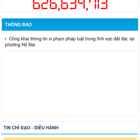
626,634,713
Hỗ trợ đăng tải thông tin hợp nhất, thay đổi địa chỉ trụ sở làm
việc
THÔNG BÁO
Công khai thông tin vi phạm pháp luật trong lĩnh vực đất đai, tại
phường Hố Nai
TIN CHỈ ĐẠO - ĐIỀU HÀNH