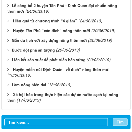
​Lễ công bố 2 huyện Tân Phú - Định Quán đạt chuẩn nông
(24/06/2019)
thôn mới
(24/06/2019)
Hiệu quả từ chương trình “4 giảm”
(20/06/2019)
Huyện Tân Phú “cán đích” nông thôn mới
(20/06/2019)
​Gắn du lịch với xây dựng nông thôn mới
(20/06/2019)
​Bước đột phá ấn tượng
(20/06/2019)
​Liên kết sản xuất để phát triển bền vững
Huyện miền núi Định Quán “về đích” nông thôn mới
(18/06/2019)
(18/06/2019)
​Làm nông hiện đại
Xã hội hóa trong thực hiện các dự án nước sạch tại nông
Từ ngày 03/8/2026 đến ngày 09/8/2026
(17/06/2019)
thôn
Từ ngày 27/7/2026 đến ngày 02/8/2026
Tìm
Từ ngày 20/7/2026 đến ngày 26/7/2026