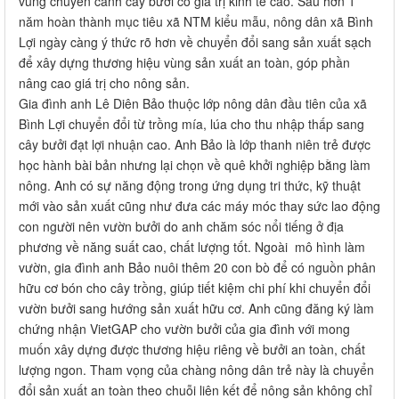
vùng chuyên canh cây bưởi có giá trị kinh tế cao. Sau hơn 1
năm hoàn thành mục tiêu xã NTM kiểu mẫu, nông dân xã Bình
Lợi ngày càng ý thức rõ hơn về chuyển đổi sang sản xuất sạch
để xây dựng thương hiệu vùng sản xuất an toàn, góp phần
nâng cao giá trị cho nông sản.
Gia đình anh Lê Diên Bảo thuộc lớp nông dân đầu tiên của xã
Bình Lợi chuyển đổi từ trồng mía, lúa cho thu nhập thấp sang
cây bưởi đạt lợi nhuận cao. Anh Bảo là lớp thanh niên trẻ được
học hành bài bản nhưng lại chọn về quê khởi nghiệp bằng làm
nông. Anh có sự năng động trong ứng dụng tri thức, kỹ thuật
mới vào sản xuất cũng như đưa các máy móc thay sức lao động
con người nên vườn bưởi do anh chăm sóc nổi tiếng ở địa
phương về năng suất cao, chất lượng tốt. Ngoài mô hình làm
vườn, gia đình anh Bảo nuôi thêm 20 con bò để có nguồn phân
hữu cơ bón cho cây trồng, giúp tiết kiệm chi phí khi chuyển đổi
vườn bưởi sang hướng sản xuất hữu cơ. Anh cũng đăng ký làm
chứng nhận VietGAP cho vườn bưởi của gia đình với mong
muốn xây dựng được thương hiệu riêng về bưởi an toàn, chất
lượng ngon. Tham vọng của chàng nông dân trẻ này là chuyển
đổi sản xuất an toàn theo chuỗi liên kết để nông sản không chỉ