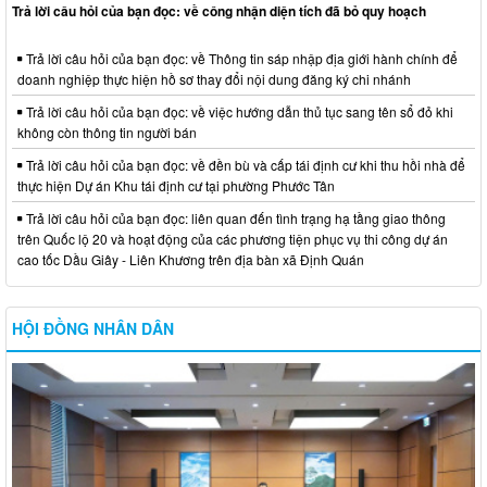
Trả lời câu hỏi của bạn đọc: về công nhận diện tích đã bỏ quy hoạch
Trả lời câu hỏi của bạn đọc: về Thông tin sáp nhập địa giới hành chính để
doanh nghiệp thực hiện hồ sơ thay đổi nội dung đăng ký chi nhánh
Trả lời câu hỏi của bạn đọc: về việc hướng dẫn thủ tục sang tên sổ đỏ khi
không còn thông tin người bán
Trả lời câu hỏi của bạn đọc: về đền bù và cấp tái định cư khi thu hồi nhà để
thực hiện Dự án Khu tái định cư tại phường Phước Tân
Trả lời câu hỏi của bạn đọc: liên quan đến tình trạng hạ tầng giao thông
trên Quốc lộ 20 và hoạt động của các phương tiện phục vụ thi công dự án
cao tốc Dầu Giây - Liên Khương trên địa bàn xã Định Quán
HỘI ĐỒNG NHÂN DÂN