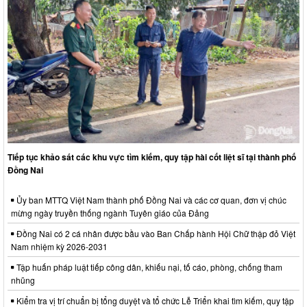
Tiếp tục khảo sát các khu vực tìm kiếm, quy tập hài cốt liệt sĩ tại thành phố
Đồng Nai
Ủy ban MTTQ Việt Nam thành phố Đồng Nai và các cơ quan, đơn vị chúc
mừng ngày truyền thống ngành Tuyên giáo của Đảng
Đồng Nai có 2 cá nhân được bầu vào Ban Chấp hành Hội Chữ thập đỏ Việt
Nam nhiệm kỳ 2026-2031
Tập huấn pháp luật tiếp công dân, khiếu nại, tố cáo, phòng, chống tham
nhũng
Kiểm tra vị trí chuẩn bị tổng duyệt và tổ chức Lễ Triển khai tìm kiếm, quy tập