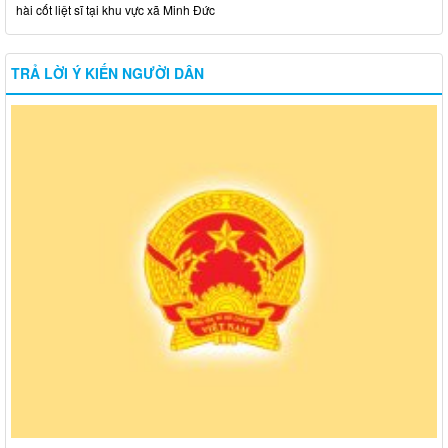
hài cốt liệt sĩ tại khu vực xã Minh Đức
TRẢ LỜI Ý KIẾN NGƯỜI DÂN