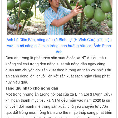
Anh Lê Diên Bảo, nông dân xã Bình Lợi (H.Vĩnh Cửu) giới thiệu
vườn bưởi năng suất cao trồng theo hướng hữu cơ. Ảnh: Phan
Anh
Điều ấn tượng là phát triển sản xuất ở các xã NTM kiểu mẫu
không chỉ chú trọng đến năng suất mà nông dân ngày càng
quan tâm chuyển đổi sản xuất theo hướng an toàn với nhiều dự
án cánh đồng lớn, chuỗi liên kết sản xuất sạch ngày càng phát
huy hiệu quả.
Tăng thu nhập cho nông dân
Một trong những ấn tượng nổi bật của xã Bình Lợi (H.Vĩnh Cửu)
khi hoàn thành mục tiêu xã NTM kiểu mẫu vào năm 2020 là sự
chuyển đổi mạnh mẽ trong sản xuất, chủ yếu chuyển từ vườn
tạp, đất trồng mía, trồng tràm cho thu nhập thấp sang phát triển