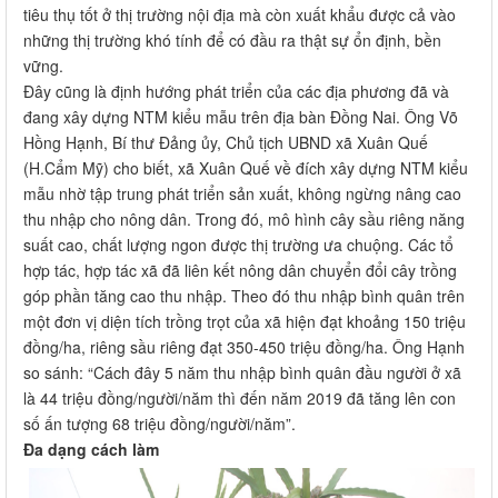
tiêu thụ tốt ở thị trường nội địa mà còn xuất khẩu được cả vào
những thị trường khó tính để có đầu ra thật sự ổn định, bền
vững.
Đây cũng là định hướng phát triển của các địa phương đã và
đang xây dựng NTM kiểu mẫu trên địa bàn Đồng Nai. Ông Võ
Hồng Hạnh, Bí thư Đảng ủy, Chủ tịch UBND xã Xuân Quế
(H.Cẩm Mỹ) cho biết, xã Xuân Quế về đích xây dựng NTM kiểu
mẫu nhờ tập trung phát triển sản xuất, không ngừng nâng cao
thu nhập cho nông dân. Trong đó, mô hình cây sầu riêng năng
suất cao, chất lượng ngon được thị trường ưa chuộng. Các tổ
hợp tác, hợp tác xã đã liên kết nông dân chuyển đổi cây trồng
góp phần tăng cao thu nhập. Theo đó thu nhập bình quân trên
một đơn vị diện tích trồng trọt của xã hiện đạt khoảng 150 triệu
đồng/ha, riêng sầu riêng đạt 350-450 triệu đồng/ha. Ông Hạnh
so sánh: “Cách đây 5 năm thu nhập bình quân đầu người ở xã
là 44 triệu đồng/người/năm thì đến năm 2019 đã tăng lên con
số ấn tượng 68 triệu đồng/người/năm”.
Đa dạng cách làm