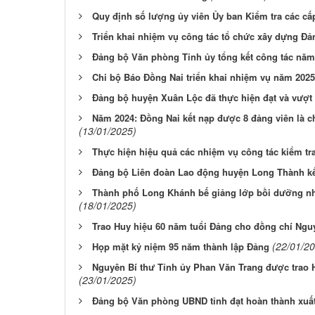
Quy định số lượng ủy viên Ủy ban Kiểm tra các cấ
Triển khai nhiệm vụ công tác tổ chức xây dựng Đ
Đảng bộ Văn phòng Tỉnh ủy tổng kết công tác năm
Chi bộ Báo Đồng Nai triển khai nhiệm vụ năm 2025
Đảng bộ huyện Xuân Lộc đã thực hiện đạt và vượt 
Năm 2024: Đồng Nai kết nạp được 8 đảng viên là 
(13/01/2025)
Thực hiện hiệu quả các nhiệm vụ công tác kiểm tr
Đảng bộ Liên đoàn Lao động huyện Long Thành kế
Thành phố Long Khánh bế giảng lớp bồi dưỡng nh
(18/01/2025)
Trao Huy hiệu 60 năm tuổi Đảng cho đồng chí Ngu
(22/01/2
Họp mặt kỷ niệm 95 năm thành lập Đảng
Nguyên Bí thư Tỉnh ủy Phan Văn Trang được trao 
(23/01/2025)
Đảng bộ Văn phòng UBND tỉnh đạt hoàn thành xuấ