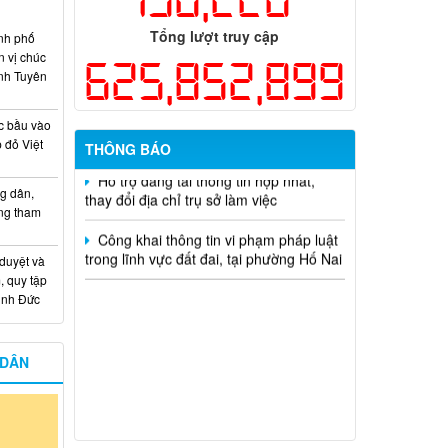
Kế hoạch Thông tin, tuyên truyền triển
Tổng lượt truy cập
nh phố
khai Kế hoạch Khám sức khỏe định kỳ
n vị chúc
625,852,899
hoặc khám sàng lọc miễn phí ít nhất mỗi
nh Tuyên
năm một lần cho người dân trên địa bàn
thành phố Đồng Nai
c bầu vào
 đỏ Việt
THÔNG BÁO
Hỗ trợ đăng tải thông tin hợp nhất,
thay đổi địa chỉ trụ sở làm việc
g dân,
Công khai thông tin vi phạm pháp luật
ống tham
trong lĩnh vực đất đai, tại phường Hố Nai
 duyệt và
, quy tập
Minh Đức
 DÂN