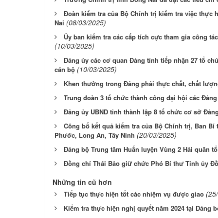
Đoàn kiểm tra của Bộ Chính trị kiểm tra việc thực
(08/03/2025)
Nai
Ủy ban kiểm tra các cấp tích cực tham gia công tá
(10/03/2025)
Đảng ủy các cơ quan Đảng tỉnh tiếp nhận 27 tổ chứ
(10/03/2025)
cán bộ
Khen thưởng trong Đảng phải thực chất, chất lượ
Trung đoàn 3 tổ chức thành công đại hội các Đản
Đảng ủy UBND tỉnh thành lập 8 tổ chức cơ sở Đản
Công bố kết quả kiểm tra của Bộ Chính trị, Ban Bí 
(20/03/2025)
Phước, Long An, Tây Ninh
Đảng bộ Trung tâm Huấn luyện Vùng 2 Hải quân tổ
Đồng chí Thái Bảo giữ chức Phó Bí thư Tỉnh ủy Đ
Những tin cũ hơn
(25
Tiếp tục thực hiện tốt các nhiệm vụ được giao
Kiểm tra thực hiện nghị quyết năm 2024 tại Đảng