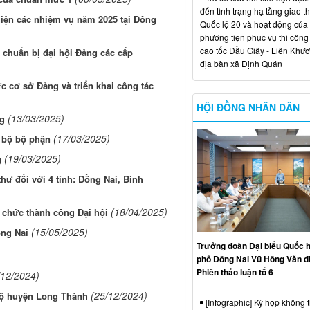
đến tình trạng hạ tầng giao t
 hiện các nhiệm vụ năm 2025 tại Đồng
Quốc lộ 20 và hoạt động của
phương tiện phục vụ thi công
cao tốc Dầu Giây - Liên Khươ
c chuẩn bị đại hội Đảng các cấp
địa bàn xã Định Quán
c cơ sở Đảng và triển khai công tác
HỘI ĐỒNG NHÂN DÂN
(13/03/2025)
ng
(17/03/2025)
g bộ bộ phận
(19/03/2025)
g
thư đối với 4 tỉnh: Đồng Nai, Bình
(18/04/2025)
 chức thành công Đại hội
(15/05/2025)
ồng Nai
Trưởng đoàn Đại biểu Quốc h
phố Đồng Nai Vũ Hồng Văn đ
Phiên thảo luận tổ 6
/12/2024)
(25/12/2024)
 bộ huyện Long Thành
[Infographic] Kỳ họp không 