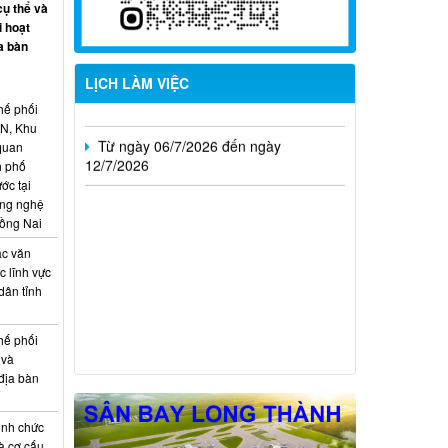
Từ ngày 20/7/2026 đến ngày
cụ thể và
26/7/2026
i hoạt
a bàn
Từ ngày 13/7/2026 đến ngày
LỊCH LÀM VIỆC
18/7/2026
hế phối
Từ ngày 06/7/2026 đến ngày
CN, Khu
12/7/2026
 quan
h phố
ớc tại
ông nghệ
Đồng Nai
ác văn
 lĩnh vực
dân tỉnh
hế phối
 và
địa bàn
ịnh chức
à cơ cấu