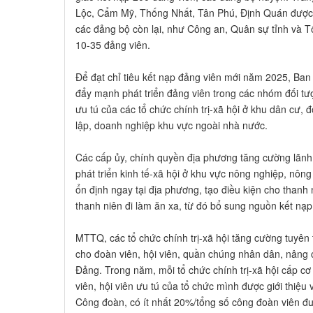
Lộc, Cẩm Mỹ, Thống Nhất, Tân Phú, Định Quán được 
các đảng bộ còn lại, như Công an, Quân sự tỉnh và T
10-35 đảng viên.
Để đạt chỉ tiêu kết nạp đảng viên mới năm 2025, Ban
đẩy mạnh phát triển đảng viên trong các nhóm đối tượ
ưu tú của các tổ chức chính trị-xã hội ở khu dân cư, 
lập, doanh nghiệp khu vực ngoài nhà nước.
Các cấp ủy, chính quyền địa phương tăng cường lãnh
phát triển kinh tế-xã hội ở khu vực nông nghiệp, nông
ổn định ngay tại địa phương, tạo điều kiện cho thanh
thanh niên đi làm ăn xa, từ đó bổ sung nguồn kết nạ
MTTQ, các tổ chức chính trị-xã hội tăng cường tuyên
cho đoàn viên, hội viên, quần chúng nhân dân, nâng 
Đảng. Trong năm, mỗi tổ chức chính trị-xã hội cấp cơ 
viên, hội viên ưu tú của tổ chức mình được giới thiệu
Công đoàn, có ít nhất 20%/tổng số công đoàn viên đư