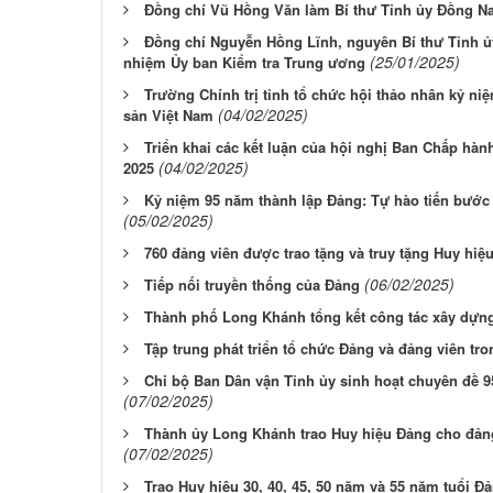
Đồng chí Vũ Hồng Văn làm Bí thư Tỉnh ủy Đồng Na
Đồng chí Nguyễn Hồng Lĩnh, nguyên Bí thư Tỉnh 
(25/01/2025)
nhiệm Ủy ban Kiểm tra Trung ương
Trường Chính trị tỉnh tổ chức hội thảo nhân kỷ n
(04/02/2025)
sản Việt Nam
Triển khai các kết luận của hội nghị Ban Chấp hàn
(04/02/2025)
2025
Kỷ niệm 95 năm thành lập Đảng: Tự hào tiến bước
(05/02/2025)
760 đảng viên được trao tặng và truy tặng Huy hiệ
(06/02/2025)
Tiếp nối truyền thống của Đảng
Thành phố Long Khánh tổng kết công tác xây dựn
Tập trung phát triển tổ chức Đảng và đảng viên tr
Chi bộ Ban Dân vận Tỉnh ủy sinh hoạt chuyên đề 
(07/02/2025)
Thành ủy Long Khánh trao Huy hiệu Đảng cho đảng 
(07/02/2025)
Trao Huy hiệu 30, 40, 45, 50 năm và 55 năm tuổi Đ