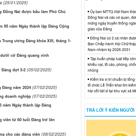
(25/01/2025)
i
ủy Đồng Nai được bầu làm Phó Chủ
Ủy ban MTTQ Việt Nam thà
Đồng Nai và các cơ quan, đơ
mừng ngày truyền thống ngà
iệm 95 năm Ngày thành lập Đảng Cộng
giáo của Đảng
Đồng Nai có 2 cá nhân đượ
h Trung ương Đảng khóa XIII, tháng 1-
Ban Chấp hành Hội Chữ thập
Nam nhiệm kỳ 2026-2031
 dưới cờ Đảng quang vinh
Tập huấn pháp luật tiếp côn
khiếu nại, tố cáo, phòng, ch
(05/02/2025)
u Đảng đợt 3-2
nhũng
Kiểm tra vị trí chuẩn bị tổng
tổ chức Lễ Triển khai tìm kiếm
(07/02/2025)
g Đảng năm 2024
hài cốt liệt sĩ tại khu vực xã 
(07/02/2025)
ong doanh nghiệp
95 năm Ngày thành lập Đảng
TRẢ LỜI Ý KIẾN NGƯỜI
viên từ 60 tuổi Đảng trở lên
(08/02/2025)
ảng cho các đảng viên