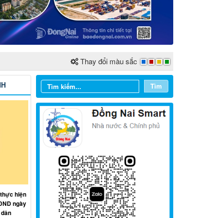
Thay đổi màu sắc
NH
Tìm
Từ ngày 03/8/2026 đến ngày
09/8/2026
Từ ngày 27/7/2026 đến ngày
 thực hiện
02/8/2026
HĐND ngày
 dân