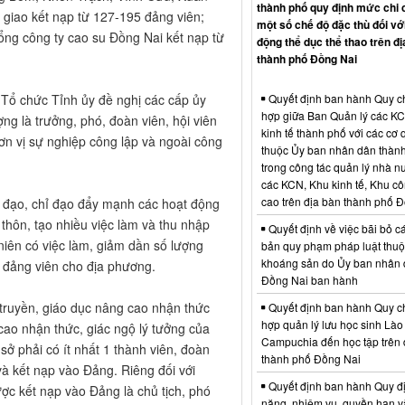
thành phố quy định mức chi 
giao kết nạp từ 127-195 đảng viên;
một số chế độ đặc thù đối vớ
ổng công ty cao su Đồng Nai kết nạp từ
động thể dục thể thao trên đị
thành phố Đồng Nai
 Tổ chức Tỉnh ủy đề nghị các cấp ủy
Quyết định ban hành Quy c
hợp giữa Ban Quản lý các K
ng là trưởng, phó, đoàn viên, hội viên
kinh tế thành phố với các cơ
đơn vị sự nghiệp công lập và ngoài công
thuộc Ủy ban nhân dân thàn
trong công tác quản lý nhà nư
các KCN, Khu kinh tế, Khu c
cao trên địa bàn thành phố 
 đạo, chỉ đạo đẩy mạnh các hoạt động
 thôn, tạo nhiều việc làm và thu nhập
Quyết định về việc bãi bỏ c
 niên có việc làm, giảm dần số lượng
bản quy phạm pháp luật thuộc
khoáng sản do Ủy ban nhân 
p đảng viên cho địa phương.
Đồng Nai ban hành
 truyền, giáo dục nâng cao nhận thức
Quyết định ban hành Quy c
hợp quản lý lưu học sinh Lào
cao nhận thức, giác ngộ lý tưởng của
Campuchia đến học tập trên 
sở phải có ít nhất 1 thành viên, đoàn
thành phố Đồng Nai
 và kết nạp vào Đảng. Riêng đối với
Quyết định ban hành Quy đ
ợc kết nạp vào Đảng là chủ tịch, phó
năng, nhiệm vụ, quyền hạn v