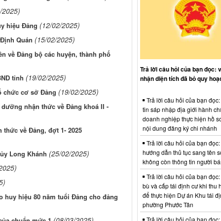
/2025)
(12/02/2025)
uy hiệu Đảng
(15/02/2025)
 Định Quán
ên về Đảng bộ các huyện, thành phố
Trả lời câu hỏi của bạn đọc: 
(19/02/2025)
BND tỉnh
nhận diện tích đã bỏ quy hoạ
(19/02/2025)
tổ chức cơ sở Đảng
Trả lời câu hỏi của bạn đọc
 dưỡng nhận thức về Đảng khoá II -
tin sáp nhập địa giới hành ch
doanh nghiệp thực hiện hồ sơ
nội dung đăng ký chi nhánh
thức về Đảng, đợt 1- 2025
Trả lời câu hỏi của bạn đọc:
hướng dẫn thủ tục sang tên s
(25/02/2025)
h ủy Long Khánh
không còn thông tin người b
2025)
Trả lời câu hỏi của bạn đọc:
5)
bù và cấp tái định cư khi thu 
để thực hiện Dự án Khu tái đị
o huy hiệu 80 năm tuổi Đảng cho đảng
phường Phước Tân
Trả lời câu hỏi của bạn đọc:
(08/03/2025)
í của chuẩn mức 1