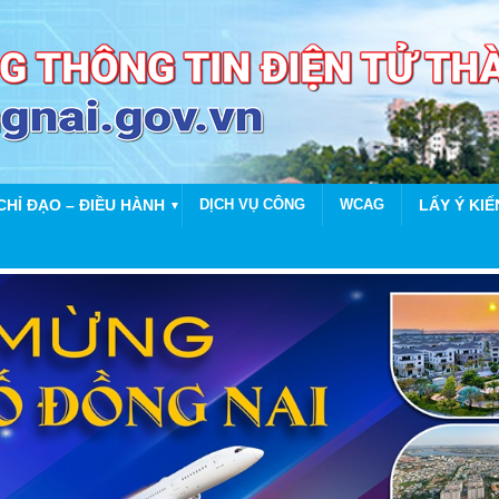
CHỈ ĐẠO – ĐIỀU HÀNH
DỊCH VỤ CÔNG
WCAG
LẤY Ý KIẾ
▼