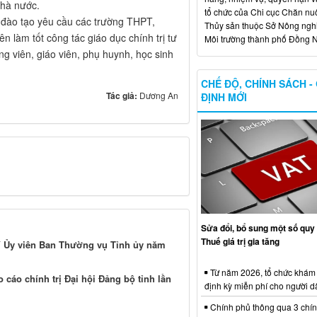
nhà nước.
tổ chức của Chi cục Chăn nuô
 đào tạo yêu cầu các trường THPT,
Thủy sản thuộc Sở Nông ngh
 làm tốt công tác giáo dục chính trị tư
Môi trường thành phố Đồng N
ng viên, giáo viên, phụ huynh, học sinh
CHẾ ĐỘ, CHÍNH SÁCH -
Tác giả:
Dương An
ĐỊNH MỚI
Sửa đổi, bổ sung một số quy 
Thuế giá trị gia tăng
hí Ủy viên Ban Thường vụ Tỉnh ủy năm
Từ năm 2026, tổ chức khám
 cáo chính trị Đại hội Đảng bộ tỉnh lần
định kỳ miễn phí cho người d
Chính phủ thông qua 3 chí