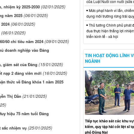
của Luật Nuôi con nuôi (sửa 
(02/01/2025)
p, nhiệm kỳ 2025-2030
Mức phạt hành vi lấn, chiếm
(06/01/2025)
ảng năm 2025
dụng môi trường rừng trái qu
(06/01/2025)
 2024
Thủ tướng Chính phủ phát đ
đua thực hiện thắng lợi nhiệ
(06/01/2025)
triển kinh tế - xã hội
(09/01/2025)
60/60 chỉ tiêu năm 2024
chủ doanh nghiệp vào Đảng
TIN HOẠT ĐỘNG LĨNH 
NGÀNH
(15/01/2025)
a, giám sát của Đảng
(16/01/2025)
t nạp 2 đảng viên mới
ận thức về Đảng khóa 1 năm 2025
(21/01/2025)
yễn Thị Dần
025)
Huy hiệu 75 năm tuổi Đảng
Tiếp tục khảo sát các khu vự
kiếm, quy tập hài cốt liệt sĩ t
(25/01/2025)
t sắc nhiệm vụ
phố Đồng Nai