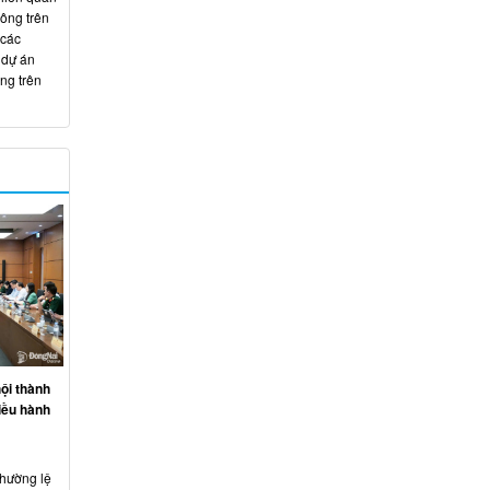
hông trên
 các
 dự án
ng trên
ội thành
iều hành
thường lệ