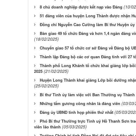
(10/02
8 chủ doanh nghiệp được kết nạp vào Đảng
51 đảng viên của huyện Long Thành được nhận H
Đồng chí Nguyễn Cao Cường làm Bí thư Huyện ủy
Bàn giao 49 tổ chức Đảng và hơn 1,4 ngàn đảng vi
(18/02/2025)
Chuyển giao 57 tổ chức cơ sở Đảng về Đảng bộ U
Thành lập Đảng bộ các cơ quan Đảng tỉnh với 27 
Thành phố Long Khánh tổ chức khai giảng lớp bồi
(21/02/2025)
2025
Huyện Long Thành khai giảng Lớp bồi dưỡng nhận 
(25/02/2025)
Bí thư Tỉnh ủy làm việc với Ban Thường vụ Thàn
(03/03/
Những tấm gương công nhân là đảng viên
(05/03/202
Đảng ủy UBND tỉnh họp phiên thứ nhất
Phó Bí thư Thường trực Tỉnh uỷ Hồ Thanh Sơn tra
(05/03/2025)
viên lão thành
Trường Chính trị tỉnh Đồng Nai đã đạt các tiêu ch