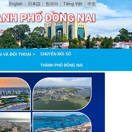
English
日本語
한국어
Tiếng Việt
中文
N VÀ ĐỐI THOẠI
CHUYỂN ĐỔI SỐ
▼
THÀNH PHỐ ĐỒNG NAI