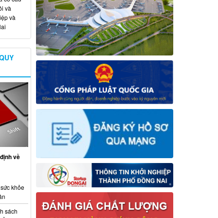
i và
iệp và
ai
 QUY
định về
 sức khỏe
ân
nh sách