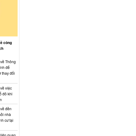
về công
ch
: về Thông
ính để
 thay đổi
 về việc
ổ đỏ khi
án
 về đền
hồi nhà
nh cư tại
 liên quan