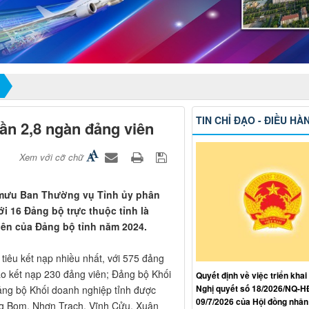
TIN CHỈ ĐẠO - ĐIỀU HÀ
ần 2,8 ngàn đảng viên
Xem với cỡ chữ
 mưu Ban Thường vụ Tỉnh ủy phân
ới 16 Đảng bộ trực thuộc tỉnh là
viên của Đảng bộ tỉnh năm 2024.
tiêu kết nạp nhiều nhất, với 575 đảng
ao kết nạp 230 đảng viên; Đảng bộ Khối
Quyết định về việc triển khai
Nghị quyết số 18/2026/NQ-
ảng bộ Khối doanh nghiệp tỉnh được
09/7/2026 của Hội đồng nhân
ng Bom, Nhơn Trạch, Vĩnh Cửu, Xuân