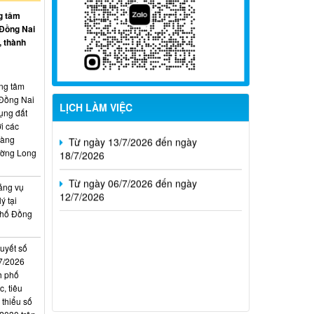
Từ ngày 03/8/2026 đến ngày
g tâm
09/8/2026
 Đồng Nai
, thành
Từ ngày 27/7/2026 đến ngày
02/8/2026
Từ ngày 20/7/2026 đến ngày
ung tâm
26/7/2026
 Đồng Nai
LỊCH LÀM VIỆC
ụng đất
i các
Từ ngày 13/7/2026 đến ngày
hàng
18/7/2026
ường Long
Từ ngày 06/7/2026 đến ngày
12/7/2026
ảng vụ
ý tại
phố Đồng
quyết số
7/2026
h phố
, tiêu
 thiểu số