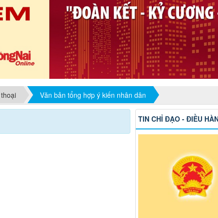
 thoại
Văn bản tổng hợp ý kiến nhân dân
TIN CHỈ ĐẠO - ĐIỀU HÀ