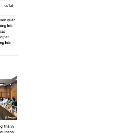
nh cư tại
 liên quan
hông trên
 các
 dự án
ng trên
ội thành
iều hành