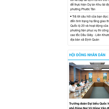
để thực hiện Dự án Khu tái đị
phường Phước Tân
Trả lời câu hỏi của bạn đọc:
đến tình trạng hạ tầng giao t
Quốc lộ 20 và hoạt động của
phương tiện phục vụ thi công
cao tốc Dầu Giây - Liên Khươ
địa bàn xã Định Quán
HỘI ĐỒNG NHÂN DÂN
Trưởng đoàn Đại biểu Quốc h
phố Đồng Nai Vũ Hồng Văn đ