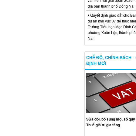
và miền núi giai đoạn 2026 -
địa bàn thành phố Đồng Nai
Quyết định giao đất cho Ba
dự án khu vực 07 để thực hiệ
Trường Tiểu học Mạc Đĩnh Chi
phường Xuân Lộc, thành ph
Nai
CHẾ ĐỘ, CHÍNH SÁCH -
ĐỊNH MỚI
Sửa đổi, bổ sung một số quy 
Thuế giá trị gia tăng