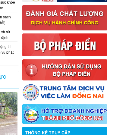
 sức khỏe
ân
nh sách
đổi)
 và sử
y định
ộng thi
m vụ phát
VỰC
THỐNG KÊ TRUY CẬP
Thông báo về việc tuyển dụng viên