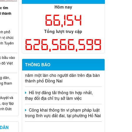
chức năm 2026
Hôm nay
c tìm
ại thành
66,154
Thông báo tuyển chọn tổ chức và cá
nhân chủ trì thực hiện nhiệm vụ khoa
học và công nghệ cấp thành phố sử
Tổng lượt truy cập
nh phố
dụng ngân sách nhà nước đặt hàng thực
n vị chúc
hiện năm 2026 (đợt 1) lần 3
626,566,599
nh Tuyên
Kế hoạch Thông tin, tuyên truyền triển
khai Kế hoạch Khám sức khỏe định kỳ
c bầu vào
hoặc khám sàng lọc miễn phí ít nhất mỗi
 đỏ Việt
THÔNG BÁO
năm một lần cho người dân trên địa bàn
thành phố Đồng Nai
g dân,
ống tham
Hỗ trợ đăng tải thông tin hợp nhất,
thay đổi địa chỉ trụ sở làm việc
 duyệt và
Công khai thông tin vi phạm pháp luật
, quy tập
trong lĩnh vực đất đai, tại phường Hố Nai
Minh Đức
 DÂN