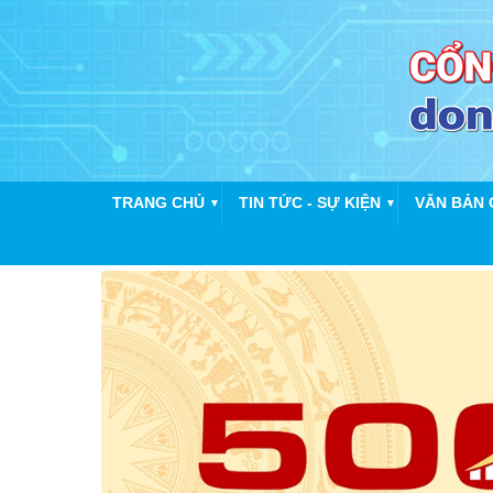
TRANG CHỦ
TIN TỨC - SỰ KIỆN
VĂN BẢN 
▼
▼