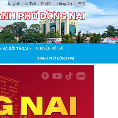
English
日本語
한국어
Tiếng Việt
中文
N VÀ ĐỐI THOẠI
CHUYỂN ĐỔI SỐ
▼
THÀNH PHỐ ĐỒNG NAI