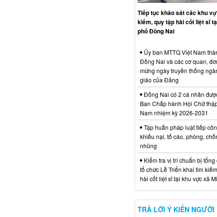
Tiếp tục khảo sát các khu vự
kiếm, quy tập hài cốt liệt sĩ t
phố Đồng Nai
Ủy ban MTTQ Việt Nam thà
Đồng Nai và các cơ quan, đơ
mừng ngày truyền thống ngà
giáo của Đảng
Đồng Nai có 2 cá nhân đượ
Ban Chấp hành Hội Chữ thập
Nam nhiệm kỳ 2026-2031
Tập huấn pháp luật tiếp côn
khiếu nại, tố cáo, phòng, ch
nhũng
Kiểm tra vị trí chuẩn bị tổng
tổ chức Lễ Triển khai tìm kiếm
hài cốt liệt sĩ tại khu vực xã 
TRẢ LỜI Ý KIẾN NGƯỜI