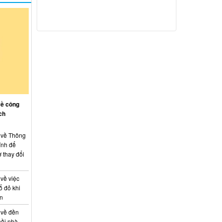
về công
ch
: về Thông
ính để
 thay đổi
 về việc
ổ đỏ khi
án
 về đền
hồi nhà