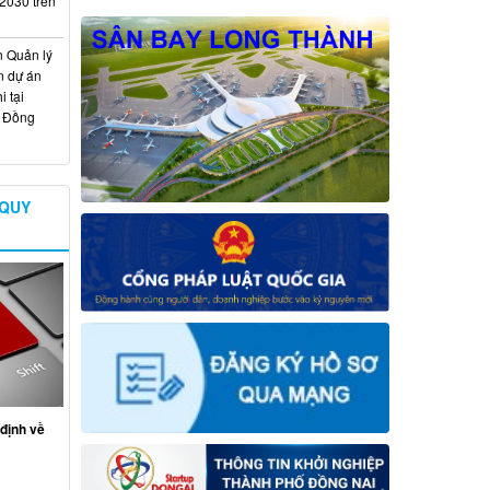
 2030 trên
n Quản lý
n dự án
 tại
ố Đồng
 QUY
định về