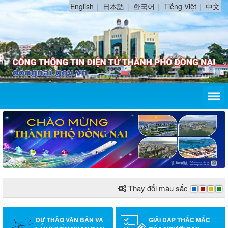
English
日本語
한국어
Tiếng Việt
中文
Thay đổi màu sắc
DỰ THẢO VĂN BẢN VÀ
GIẢI ĐÁP THẮC MẮC