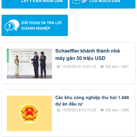
LẤY Ý KIẾN NHÂN DÂN
CỦA NGƯỜI DÂN
ĐỐI THOẠI VÀ TRẢ LỜI
DOANH NGHIỆP
​Schaeffler khánh thành nhà
máy gần 50 triệu USD
13/05/2019 10:21:10
Đã xem: 1491
​Các khu công nghiệp thu hút 1.688
dự án đầu tư
13/05/2019 10:15:29
Đã xem: 1086