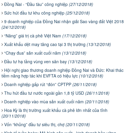
​Đồng Nai - “Đầu tàu” công nghiệp
(27/12/2018)
​Sức hút đầu tư khu công nghiệp
(25/12/2018)
9 doanh nghiệp của Đồng Nai nhận giải Sao vàng đất Việt 2018
(24/12/2018)
​“Nâng” giá trị cà phê Việt Nam
(17/12/2018)
​Xuất khẩu dệt may tăng cao tại 3 thị trường
(13/12/2018)
​​“Chạy đua” sản xuất cuối năm
(13/12/2018)
​Đầu tư hạ tầng vùng ven sân bay
(13/12/2018)
Hội nghị giao thương doanh nghiệp Đồng Nai và Đức: Khai thác
tiềm năng hợp tác khi EVFTA có hiệu lực
(10/12/2018)
Doanh nghiệp gấp rút “đón” CPTPP
(26/11/2018)
Thu hút đầu tư nước ngoài gần 1,8 tỷ USD
(26/11/2018)
Doanh nghiệp vào mùa sản xuất cuối năm
(20/11/2018)
​Hoa Kỳ là thị trường xuất khẩu cà phê lớn nhất của tỉnh
(20/11/2018)
​Vốn “khủng” đầu tư siêu thị, chợ
(20/11/2018)
Kinh tế tuần hoàn: Mô hình sản xuất - kinh doanh bền vững