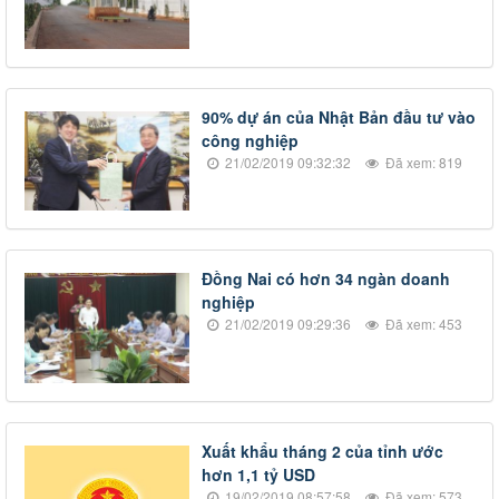
​90% dự án của Nhật Bản đầu tư vào
công nghiệp
21/02/2019 09:32:32
Đã xem: 819
Đồng Nai có hơn 34 ngàn doanh
nghiệp
21/02/2019 09:29:36
Đã xem: 453
​Xuất khẩu tháng 2 của tỉnh ước
hơn 1,1 tỷ USD
19/02/2019 08:57:58
Đã xem: 573