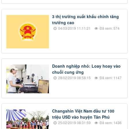
​3 thị trường xuất khẩu chính tăng
trưởng cao
04/03/2019 11:11:21
Đã xem: 574
​Doanh nghiệp nhỏ: Loay hoay vào
chuỗi cung ứng
28/02/2019 08:58:15
Đã xem: 1147
​Changshin Việt Nam đầu tư 100
triệu USD vào huyện Tân Phú
25/02/2019 08:31:59
Đã xem: 1436