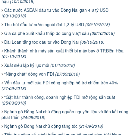
hậu
(10/10/2018)
​Các nước ASEAN đầu tư vào Đồng Nai gần 4,8 tỷ USD
(09/10/2018)
​Thu hút đầu tư nước ngoài đạt 1,3 tỷ USD
(09/10/2018)
​Giá cà phê xuất khẩu thấp do cung vượt cầu
(09/10/2018)
​Đài Loan tăng tốc đầu tư vào Đồng Nai
(08/10/2018)
Khánh thành nhà máy sản xuất thiết bị máy bay ở TP.Biên Hòa
(01/10/2018)
​Xuất siêu lập kỷ lục mới
(01/10/2018)
“Nâng chất” dòng vốn FDI
(27/09/2018)
Vốn đầu tư mới của FDI công nghiệp hỗ trợ chiếm trên 40%
(27/09/2018)
“Gặt hái” thành công, doanh nghiệp FDI mở rộng sản xuất
(25/09/2018)
Ngành gỗ Đồng Nai chủ động nguồn nguyên liệu và liên kết cùng
phát triển
(24/09/2018)
Ngành gỗ Đồng Nai chủ động tăng tốc
(21/09/2018)
​Tiếp tục củng cố, phát triển mối quan hệ ngoại giao Việt Nam -