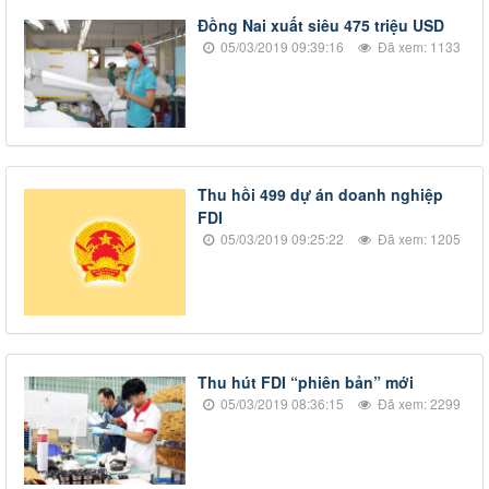
Đồng Nai xuất siêu 475 triệu USD
05/03/2019 09:39:16
Đã xem: 1133
​Thu hồi 499 dự án doanh nghiệp
FDI
05/03/2019 09:25:22
Đã xem: 1205
​Thu hút FDI “phiên bản” mới
05/03/2019 08:36:15
Đã xem: 2299