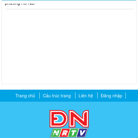
Thông báo về việc tuyển dụng viên chức năm 2026
Thông báo tuyển chọn tổ chức và cá nhân chủ trì thực hiện
nhiệm vụ khoa học và công nghệ cấp thành phố sử dụng ngân
sách nhà nước đặt hàng thực hiện năm 2026 (đợt 1) lần 3
Kế hoạch Thông tin, tuyên truyền triển khai Kế hoạch Khám
sức khỏe định kỳ hoặc khám sàng lọc miễn phí ít nhất mỗi năm
một lần cho người dân trên địa bàn thành phố Đồng Nai
Hỗ trợ đăng tải thông tin hợp nhất, thay đổi địa chỉ trụ sở làm
việc
Công khai thông tin vi phạm pháp luật trong lĩnh vực đất đai, tại
phường Hố Nai
Trang chủ
Cấu trúc trang
Liên hệ
Đăng nhập