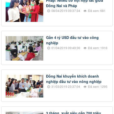
Pháp: Nhiều cơ hội hợp tác giữa
Đồng Nai và Pháp
08/04/2019 09:37:34
Đã xem: 681
​Gần 4 tỷ USD đầu tư vào công
nghiệp
01/04/2019 09:49:36
Đã xem: 1916
Đồng Nai khuyến khích doanh
nghiệp đầu tư vào nông nghiệp
31/03/2019 23:37:04
Đã xem: 1295
​3 tháng, xuất siêu gần 700 triệu