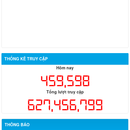
Từ ngày 27/7/2026 đến ngày 02/8/2026
Từ ngày 20/7/2026 đến ngày 26/7/2026
Từ ngày 13/7/2026 đến ngày 18/7/2026
Từ ngày 06/7/2026 đến ngày 12/7/2026
THỐNG KÊ TRUY CẬP
Hôm nay
459,598
Tổng lượt truy cập
627,456,799
THÔNG BÁO