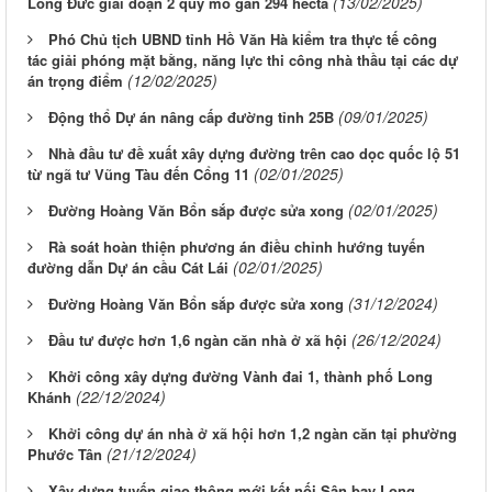
(13/02/2025)
Long Đức giai đoạn 2 quy mô gần 294 hécta
Phó Chủ tịch UBND tỉnh Hồ Văn Hà kiểm tra thực tế công
tác giải phóng mặt bằng, năng lực thi công nhà thầu tại các dự
(12/02/2025)
án trọng điểm
(09/01/2025)
Động thổ Dự án nâng cấp đường tỉnh 25B
Nhà đầu tư đề xuất xây dựng đường trên cao dọc quốc lộ 51
(02/01/2025)
từ ngã tư Vũng Tàu đến Cổng 11
(02/01/2025)
Đường Hoàng Văn Bổn sắp được sửa xong
Rà soát hoàn thiện phương án điều chỉnh hướng tuyến
(02/01/2025)
đường dẫn Dự án cầu Cát Lái
(31/12/2024)
Đường Hoàng Văn Bổn sắp được sửa xong
(26/12/2024)
Đầu tư được hơn 1,6 ngàn căn nhà ở xã hội
Khởi công xây dựng đường Vành đai 1, thành phố Long
(22/12/2024)
Khánh
Khởi công dự án nhà ở xã hội hơn 1,2 ngàn căn tại phường
(21/12/2024)
Phước Tân
Xây dựng tuyến giao thông mới kết nối Sân bay Long