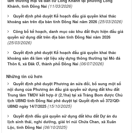
tâm thương mại và dân cư Long Khánh tại phường Long
(11/03/2026)
Khánh, tỉnh Đồng Nai
Quyết định phê duyệt Kế hoạch đấu giá quyền khai thác
(25/03/2026)
khoáng sản trên địa bàn tỉnh Đồng Nai năm 2026
Công bố kế hoạch, danh mục các khu đất thực hiện đấu giá
quyền sử dụng đất trên địa bàn tỉnh Đồng Nai năm 2026
(25/03/2026)
Quyết định phê duyệt Kế hoạch đấu giá quyền khai thác
khoáng sản đá làm vật liệu xây dựng thông thường tại Mỏ đá
(06/07/2026)
Thôn 6, xã Đăk Ơ, thành phố Đồng Nai
Những tin cũ hơn
Quyết định phê duyệt Phương án sửa đổi, bổ sung một số
nội dung của Phương án đấu giá quyền sử dụng đất khu đất
Trung tâm TMDV kết hợp ở (2,1ha) tại xã Trảng Bom được Chủ
tịch UBND tỉnh Đồng Nai phê duyệt tại Quyết định số 372/QĐ-
(15/10/2025)
UBND ngày 14/7/2025
Quyết định đấu giá quyền sử dụng đất khu đất Dự án du
lịch sinh thái, nghỉ dưỡng, giải trí núi Chứa Chan, xã Xuân
(06/10/2025)
Lộc, tỉnh Đồng Nai