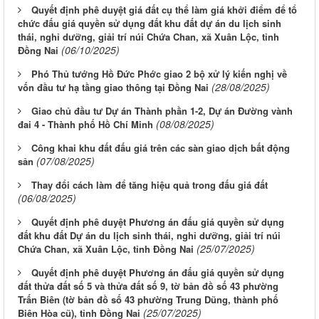
Quyết định phê duyệt giá đất cụ thể làm giá khởi điểm để tổ
chức đấu giá quyền sử dụng đất khu đất dự án du lịch sinh
thái, nghỉ dưỡng, giải trí núi Chứa Chan, xã Xuân Lộc, tỉnh
(06/10/2025)
Đồng Nai
Phó Thủ tướng Hồ Đức Phớc giao 2 bộ xử lý kiến nghị về
(28/08/2025)
vốn đầu tư hạ tầng giao thông tại Đồng Nai
Giao chủ đầu tư Dự án Thành phần 1-2, Dự án Đường vành
(08/08/2025)
đai 4 - Thành phố Hồ Chí Minh
Công khai khu đất đấu giá trên các sàn giao dịch bất động
(07/08/2025)
sản
Thay đổi cách làm để tăng hiệu quả trong đấu giá đất
(06/08/2025)
Quyết định phê duyệt Phương án đấu giá quyền sử dụng
đất khu đất Dự án du lịch sinh thái, nghỉ dưỡng, giải trí núi
(25/07/2025)
Chứa Chan, xã Xuân Lộc, tỉnh Đồng Nai
Quyết định phê duyệt Phương án đấu giá quyền sử dụng
đất thửa đất số 5 và thửa đất số 9, tờ bản đồ số 43 phường
Trấn Biên (tờ bản đồ số 43 phường Trung Dũng, thành phố
(25/07/2025)
Biên Hòa cũ), tỉnh Đồng Nai