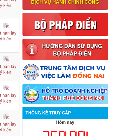
ý kiến
t hạn lấy
ý kiến
t hạn lấy
ý kiến
t hạn lấy
ý kiến
Thông báo về việc tuyển dụng viên
chức năm 2026
THỐNG KÊ TRUY CẬP
Thông báo tuyển chọn tổ chức và cá
Hôm nay
t hạn lấy
nhân chủ trì thực hiện nhiệm vụ khoa
ý kiến
học và công nghệ cấp thành phố sử