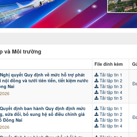
p và Môi trường
File đính kèm
Gử
 Nghị quyết Quy định về mức hỗ trợ phát
Tải tập tin 1
ợi nội đồng và tưới tiên tiến, tiết kiệm nước
Tải tập tin 2
Đa
ồng Nai
Tải tập tin 3
Tải tập tin 4
/2026
Tải tập tin 5
 Quyết định ban hành Quy định định mức
Tải tập tin 1
ng, sửa đổi, bổ sung hệ số điều chỉnh giá
Tải tập tin 2
Đa
hố Đồng Nai
Tải tập tin 3
Tải tập tin 4
/2026