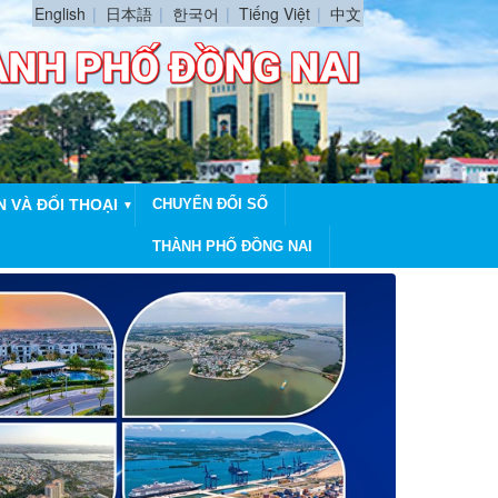
English
日本語
한국어
Tiếng Việt
中文
N VÀ ĐỐI THOẠI
CHUYỂN ĐỔI SỐ
▼
THÀNH PHỐ ĐỒNG NAI