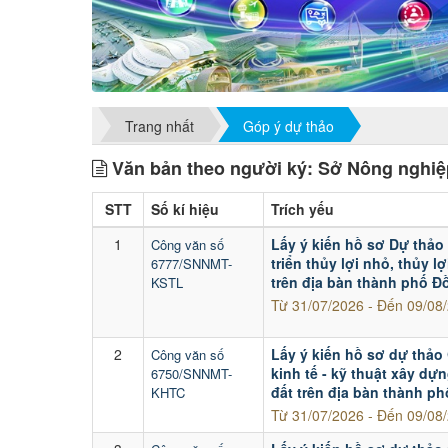
Trang nhất
Góp ý dự thảo
Văn bản theo người ký: Sở Nông nghiệ
STT
Số kí hiệu
Trích yếu
1
Lấy ý kiến hồ sơ Dự thảo
Công văn số
triển thủy lợi nhỏ, thủy l
6777/SNNMT-
trên địa bàn thành phố Đ
KSTL
Từ 31/07/2026 - Đến 09/08
2
Lấy ý kiến hồ sơ dự thảo
Công văn số
kinh tế - kỹ thuật xây dự
6750/SNNMT-
đất trên địa bàn thành p
KHTC
Từ 31/07/2026 - Đến 09/08