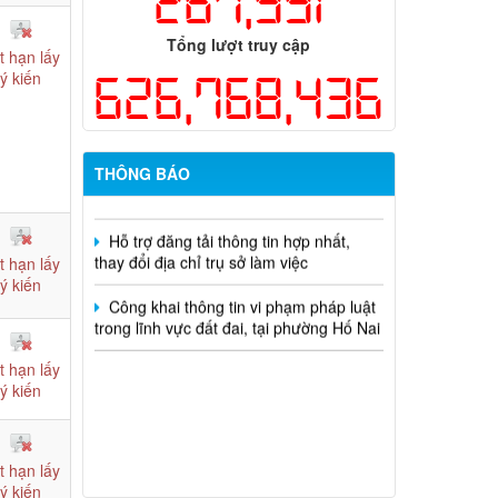
267,991
dụng ngân sách nhà nước đặt hàng thực
hiện năm 2026 (đợt 1) lần 3
Tổng lượt truy cập
t hạn lấy
Kế hoạch Thông tin, tuyên truyền triển
626,768,436
ý kiến
khai Kế hoạch Khám sức khỏe định kỳ
hoặc khám sàng lọc miễn phí ít nhất mỗi
năm một lần cho người dân trên địa bàn
thành phố Đồng Nai
THÔNG BÁO
Hỗ trợ đăng tải thông tin hợp nhất,
thay đổi địa chỉ trụ sở làm việc
t hạn lấy
Công khai thông tin vi phạm pháp luật
ý kiến
trong lĩnh vực đất đai, tại phường Hố Nai
t hạn lấy
ý kiến
t hạn lấy
ý kiến