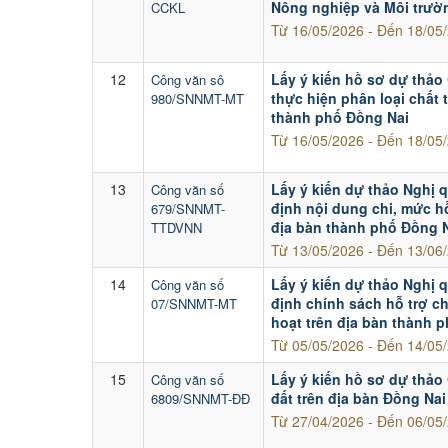
Nông nghiệp và Môi trườ
CCKL
Từ 16/05/2026 - Đến 18/05
12
Lấy ý kiến hồ sơ dự thảo
Công văn sô
thực hiện phân loại chất t
980/SNNMT-MT
thành phố Đồng Nai
Từ 16/05/2026 - Đến 18/05
13
Lấy ý kiến dự thảo Nghị 
Công văn số
định nội dung chi, mức h
679/SNNMT-
địa bàn thành phố Đồng 
TTDVNN
Từ 13/05/2026 - Đến 13/06
14
Lấy ý kiến dự thảo Nghị
Công văn số
định chính sách hỗ trợ ch
07/SNNMT-MT
hoạt trên địa bàn thành 
Từ 05/05/2026 - Đến 14/05
15
Lấy ý kiến hồ sơ dự thảo
Công văn số
đất trên địa bàn Đồng Na
6809/SNNMT-ĐĐ
Từ 27/04/2026 - Đến 06/05