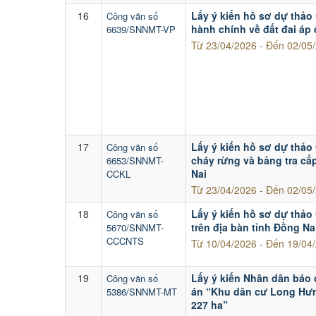
16
Lấy ý kiến hồ sơ dự thảo 
Công văn số
hành chính về đất đai áp 
6639/SNNMT-VP
Từ 23/04/2026 - Đến 02/05
17
Lấy ý kiến hồ sơ dự thảo
Công văn số
cháy rừng và bảng tra cấ
6653/SNNMT-
Nai
CCKL
Từ 23/04/2026 - Đến 02/05
18
Lấy ý kiến hồ sơ dự thảo
Công văn số
trên địa bàn tỉnh Đồng N
5670/SNNMT-
CCCNTS
Từ 10/04/2026 - Đến 19/04
19
Lấy ý kiến Nhân dân báo 
Công văn số
án “Khu dân cư Long Hưng
5386/SNNMT-MT
227 ha”