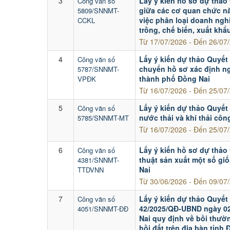
3
Lấy ý kiến hồ sơ dự thảo
Công văn số
giữa các cơ quan chức nă
5809/SNNMT-
việc phân loại doanh ngh
CCKL
trồng, chế biến, xuất khẩ
Từ 17/07/2026 - Đến 26/07
4
Lấy ý kiến dự thảo Quyết
Công văn số
chuyển hồ sơ xác định ngh
5787/SNNMT-
thành phố Đồng Nai
VPĐK
Từ 16/07/2026 - Đến 25/07
5
Lấy ý kiến dự thảo Quyết
Công văn số
nước thải và khí thải cô
5785/SNNMT-MT
Từ 16/07/2026 - Đến 25/07
6
Lấy ý kiến hồ sơ dự thảo
Công văn số
thuật sản xuất một số gi
4381/SNNMT-
Nai
TTDVNN
Từ 30/06/2026 - Đến 09/07
7
Lấy ý kiến dự thảo Quyết
Công văn số
42/2025/QĐ-UBND ngày 02
4051/SNNMT-ĐĐ
Nai quy định về bồi thườn
hồi đất trên địa bàn tỉnh