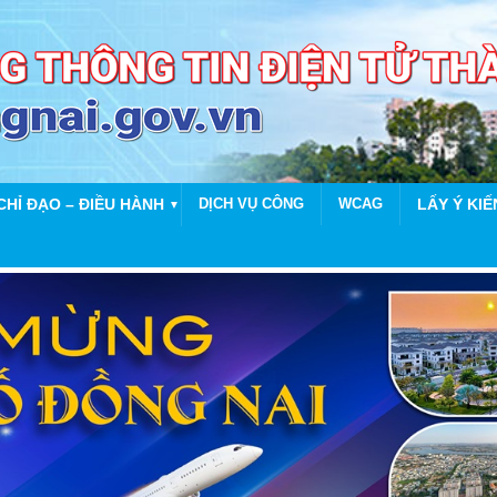
CHỈ ĐẠO – ĐIỀU HÀNH
DỊCH VỤ CÔNG
WCAG
LẤY Ý KIẾ
▼