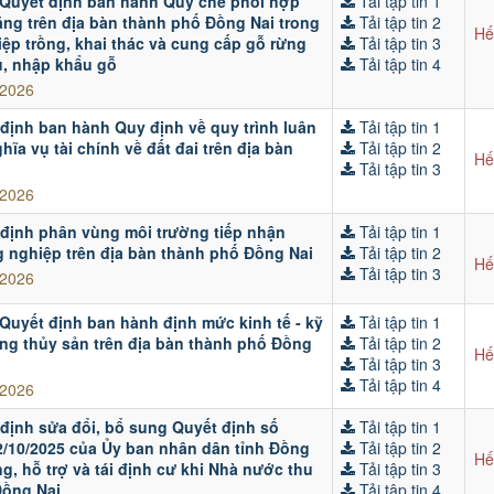
 Quyết định ban hành Quy chế phối hợp
Tải tập tin 1
ng trên địa bàn thành phố Đồng Nai trong
Tải tập tin 2
Hế
iệp trồng, khai thác và cung cấp gỗ rừng
Tải tập tin 3
u, nhập khẩu gỗ
Tải tập tin 4
/2026
 định ban hành Quy định về quy trình luân
Tải tập tin 1
ĩa vụ tài chính về đất đai trên địa bàn
Tải tập tin 2
Hế
Tải tập tin 3
/2026
 định phân vùng môi trường tiếp nhận
Tải tập tin 1
ng nghiệp trên địa bàn thành phố Đồng Nai
Tải tập tin 2
Hế
Tải tập tin 3
/2026
 Quyết định ban hành định mức kinh tế - kỹ
Tải tập tin 1
ống thủy sản trên địa bàn thành phố Đồng
Tải tập tin 2
Hế
Tải tập tin 3
Tải tập tin 4
/2026
 định sửa đổi, bổ sung Quyết định số
Tải tập tin 1
/10/2025 của Ủy ban nhân dân tỉnh Đồng
Tải tập tin 2
Hế
g, hỗ trợ và tái định cư khi Nhà nước thu
Tải tập tin 3
 Đồng Nai
Tải tập tin 4