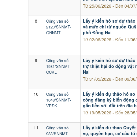
Từ 25/06/2026 - Đến 04/07
8
Lấy ý kiến hồ sơ dự thảo 
Công văn số
và mức chi từ nguồn Quỹ 
2123/SNNMT-
phố Đồng Nai
QNNMT
Từ 02/06/2026 - Đến 11/06
9
Lấy ý kiến hồ sơ dự thảo
Công văn số
trợ thiệt hại do động vật
1931/SNNMT-
Nai
CCKL
Từ 31/05/2026 - Đến 09/06
10
Lấy ý kiến dự thảo hồ sơ
Công văn số
công đăng ký biến động 
1048/SNNMT-
gắn liền với đất trên địa
VPĐK
Từ 19/05/2026 - Đến 28/05
11
Lấy ý kiến dự thảo Quyết
Công văn số
vụ, quyền hạn, cơ cấu tổ
983/SNNMT-