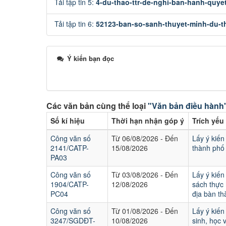
Tải tập tin 5:
4-du-thao-ttr-de-nghi-ban-hanh-quye
Tải tập tin 6:
52123-ban-so-sanh-thuyet-minh-du-t
Ý kiến bạn đọc
Các văn bản cùng thể loại
"Văn bản điều hành
Số kí hiệu
Thời hạn nhận góp ý
Trích yếu
Công văn số
Từ 06/08/2026 - Đến
Lấy ý kiế
2141/CATP-
15/08/2026
thành phố
PA03
Công văn số
Từ 03/08/2026 - Đến
Lấy ý kiến
1904/CATP-
12/08/2026
sách thực
PC04
địa bàn t
Công văn số
Từ 01/08/2026 - Đến
Lấy ý kiến
3247/SGDĐT-
10/08/2026
sinh, học 