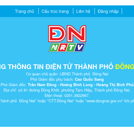
Trang chủ
Cấu trúc trang
Liên hệ
Đăng nhập
G THÔNG TIN ĐIỆN TỬ THÀNH PHỐ
ĐỒNG
Cơ quan chủ quản: UBND Thành phố Đồng Nai
Phó Giám đốc phụ trách:
Cao Quốc Sang
Phó Giám đốc:
Trần Nam Đông - Hoàng Bình Long - Hoàng Thị Bích Phú
Địa chỉ: số 81 đường Đồng Khởi, phường Tam Hiệp, Thành phố Đồng Nai.
Điện thoại: 0251.3822967.
Thành phố Đồng Nai" hoặc "CTT-Đồng Nai" hoặc "www.dongnai.g​ov.vn" khi ​phát