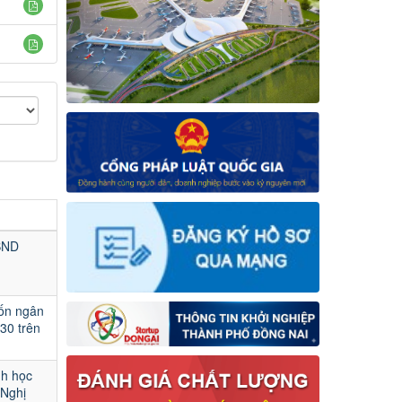
UBND
vốn ngân
30 trên
nh học
 Nghị