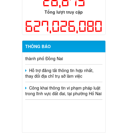
28,879
học và công nghệ cấp thành phố sử
dụng ngân sách nhà nước đặt hàng thực
Tổng lượt truy cập
hiện năm 2026 (đợt 1) lần 3
627,026,080
Kế hoạch Thông tin, tuyên truyền triển
khai Kế hoạch Khám sức khỏe định kỳ
hoặc khám sàng lọc miễn phí ít nhất mỗi
năm một lần cho người dân trên địa bàn
THÔNG BÁO
thành phố Đồng Nai
Hỗ trợ đăng tải thông tin hợp nhất,
thay đổi địa chỉ trụ sở làm việc
Công khai thông tin vi phạm pháp luật
trong lĩnh vực đất đai, tại phường Hố Nai