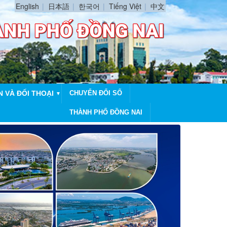
English
日本語
한국어
Tiếng Việt
中文
N VÀ ĐỐI THOẠI
CHUYỂN ĐỔI SỐ
▼
THÀNH PHỐ ĐỒNG NAI