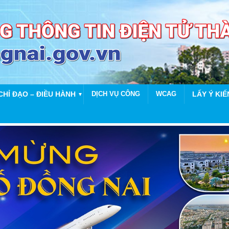
CHỈ ĐẠO – ĐIỀU HÀNH
DỊCH VỤ CÔNG
WCAG
LẤY Ý KIẾ
▼