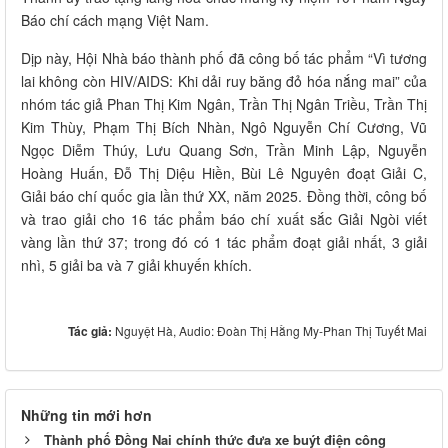
Báo chí cách mạng Việt Nam.
Dịp này, Hội Nhà báo thành phố đã công bố tác phẩm “Vì tương
lai không còn HIV/AIDS: Khi dải ruy băng đỏ hóa nắng mai” của
nhóm tác giả Phan Thị Kim Ngân, Trần Thị Ngân Triều, Trần Thị
Kim Thùy, Phạm Thị Bích Nhàn, Ngô Nguyễn Chí Cương, Vũ
Ngọc Diễm Thúy, Lưu Quang Sơn, Trần Minh Lập, Nguyễn
Hoàng Huấn, Đỗ Thị Diệu Hiền, Bùi Lê Nguyên đoạt Giải C,
Giải báo chí quốc gia lần thứ XX, năm 2025. Đồng thời, công bố
và trao giải cho 16 tác phẩm báo chí xuất sắc Giải Ngòi viết
vàng lần thứ 37; trong đó có 1 tác phẩm đoạt giải nhất, 3 giải
nhì, 5 giải ba và 7 giải khuyến khích.
Tác giả:
Nguyệt Hà, Audio: Đoàn Thị Hằng My-Phan Thị Tuyết Mai
Những tin mới hơn
Thành phố Đồng Nai chính thức đưa xe buýt điện công