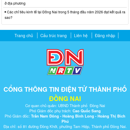
ở địa phương
Các chỉ tiêu kinh tế tại Đồng Nai trong 5 tháng đầu năm 2026 đạt kết quả ra
sao?
Trang chủ
Cấu trúc trang
Liên hệ
Đăng nhập
CỔNG THÔNG TIN ĐIỆN TỬ THÀNH PHỐ
ĐỒNG NAI
Cơ quan chủ quản: UBND Thành phố Đồng Nai
Phó Giám đốc phụ trách:
Cao Quốc Sang
Phó Giám đốc:
Trần Nam Đông - Hoàng Bình Long - Hoàng Thị Bích
Phú
Địa chỉ: số 81 đường Đồng Khởi, phường Tam Hiệp, Thành phố Đồng Nai.