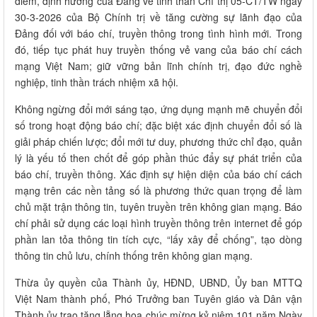
điểm, định hướng của Đảng về tinh thần Chỉ thị 05-CT/TW ngày
30-3-2026 của Bộ Chính trị về tăng cường sự lãnh đạo của
Đảng đối với báo chí, truyền thông trong tình hình mới. Trong
đó, tiếp tục phát huy truyền thống vẻ vang của báo chí cách
mạng Việt Nam; giữ vững bản lĩnh chính trị, đạo đức nghề
nghiệp, tinh thần trách nhiệm xã hội.
Không ngừng đổi mới sáng tạo, ứng dụng mạnh mẽ chuyển đổi
số trong hoạt động báo chí; đặc biệt xác định chuyển đổi số là
giải pháp chiến lược; đổi mới tư duy, phương thức chỉ đạo, quản
lý là yếu tố then chốt để góp phần thúc đẩy sự phát triển của
báo chí, truyền thông. Xác định sự hiện diện của báo chí cách
mạng trên các nền tảng số là phương thức quan trọng để làm
chủ mặt trận thông tin, tuyên truyền trên không gian mạng. Báo
chí phải sử dụng các loại hình truyền thông trên internet để góp
phần lan tỏa thông tin tích cực, “lấy xây để chống”, tạo dòng
thông tin chủ lưu, chính thống trên không gian mạng.
Thừa ủy quyền của Thành ủy, HĐND, UBND, Ủy ban MTTQ
Việt Nam thành phố, Phó Trưởng ban Tuyên giáo và Dân vận
Thành ủy trao tặng lẵng hoa chúc mừng kỷ niệm 101 năm Ngày