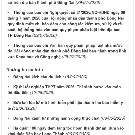
(29/07/2026)
sở trên địa bàn thành phố Đồng Nai
Thông cáo báo chí Nghị quyết số 21/2026/NQ-HĐND ngày 09
tháng 7 năm 2026 của Hội đồng nhân dân thành phố Đồng Nai
quy định mức chi bảo đảm cho công tác kiểm tra, xử lý và rà
soát, hệ thống hóa văn bản quy phạm pháp luật trên địa bàn
(29/07/2026)
TP Đồng Nai
Thông cáo báo chí Văn bản quy phạm pháp luật nhà nước
do Hội đồng nhân dân thành phố Đồng Nai ban hành trong lĩnh
(29/07/2026)
vực Khoa học và Công nghệ
Những tin cũ hơn
(18/06/2026)
Ðồng Nai kích cầu du lịch
Kỳ thi tốt nghiệp THPT năm 2026: Thí sinh bước vào môn
(12/06/2026)
thi đầu tiên
Sức lan tỏa từ mô hình biến phế liệu thành thẻ bảo hiểm y
(12/06/2026)
tế
(09/06/2026)
Đồng Nai xanh từ những hành động thực chất
Ra quân 180 ngày đêm tăng tốc hoàn thành dự án, đưa vào
(06/06/2026)
khai thác Sân bay Long Thành