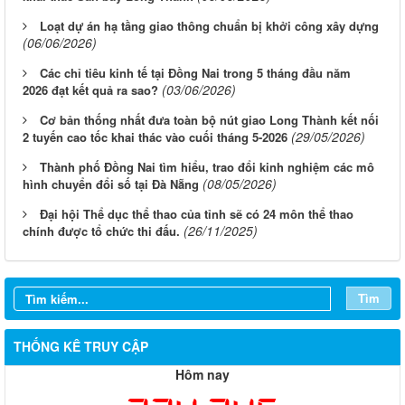
Loạt dự án hạ tầng giao thông chuẩn bị khởi công xây dựng
(06/06/2026)
Các chỉ tiêu kinh tế tại Đồng Nai trong 5 tháng đầu năm
(03/06/2026)
2026 đạt kết quả ra sao?
Cơ bản thống nhất đưa toàn bộ nút giao Long Thành kết nối
(29/05/2026)
2 tuyến cao tốc khai thác vào cuối tháng 5-2026
Thành phố Đồng Nai tìm hiểu, trao đổi kinh nghiệm các mô
(08/05/2026)
hình chuyển đổi số tại Đà Nẵng
Đại hội Thể dục thể thao của tỉnh sẽ có 24 môn thể thao
(26/11/2025)
chính được tổ chức thi đấu.
Tìm
THỐNG KÊ TRUY CẬP
Hôm nay