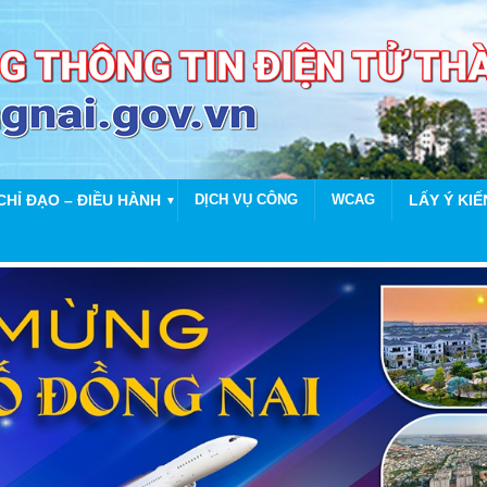
CHỈ ĐẠO – ĐIỀU HÀNH
DỊCH VỤ CÔNG
WCAG
LẤY Ý KIẾ
▼