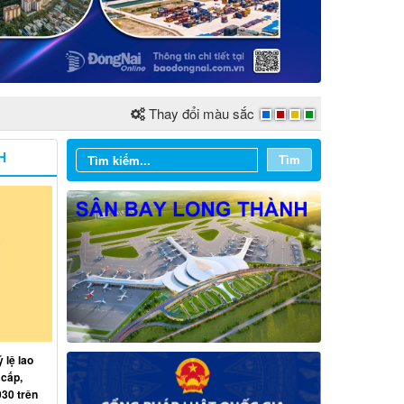
Thay đổi màu sắc
H
Tìm
 lệ lao
 cấp,
030 trên