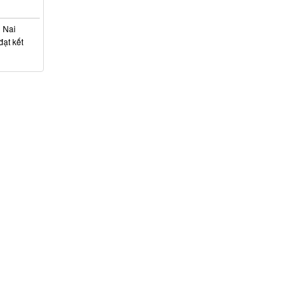
g Nai
ạt kết