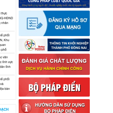
i thực
6/NQ-HĐND
g nhân
hế phối
CN, Khu
 quan
h phố
ác văn
 lĩnh vực
dân tỉnh
hế phối
 và
địa bàn
OẠCH