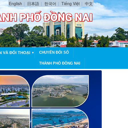
English
日本語
한국어
Tiếng Việt
中文
N VÀ ĐỐI THOẠI
CHUYỂN ĐỔI SỐ
▼
THÀNH PHỐ ĐỒNG NAI