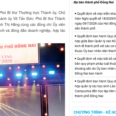
địa bàn thành phố Đồng Nai
Phó Bí thư Thường trực Thành ủy, Chủ
Quyết định về việc triển kha
hành ủy Võ Tấn Đức; Phó Bí thư Thành
hiện Nghị quyết số 18/202
ngày 09/7/2026 của Hội đồn
h Thị Hằng cùng các đồng chí Ủy viên
dân thành phố
ành và đông đảo doanh nghiệp, hợp tác
Quyết định ban hành Quy c
hợp giữa Ban Quản lý các K
kinh tế thành phố với các cơ
thuộc Ủy ban nhân dân thàn
Quyết định về việc bãi bỏ c
bản quy phạm pháp luật thuộc
khoáng sản do Ủy ban nhân 
Đồng Nai ban hành
Quyết định ban hành Quy c
hợp quản lý lưu học sinh Lào
Campuchia đến học tập trên 
thành phố Đồng Nai
CHƯƠNG TRÌNH - KẾ H