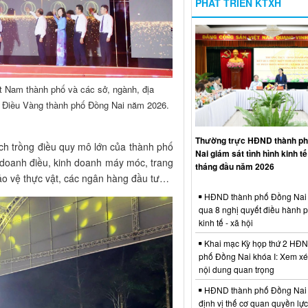
PHÁT TRIỂN KTXH
Nam thành phố và các sở, ngành, địa
ả Điều Vàng thành phố Đồng Nai năm 2026.
Thường trực HĐND thành p
ích trồng điều quy mô lớn của thành phố
Nai giám sát tình hình kinh tế 
 doanh điều, kinh doanh máy móc, trang
tháng đầu năm 2026
bảo vệ thực vật, các ngân hàng đầu tư…
HĐND thành phố Đồng Nai 
qua 8 nghị quyết điều hành ph
kinh tế - xã hội
Khai mạc Kỳ họp thứ 2 HĐN
phố Đồng Nai khóa I: Xem xé
nội dung quan trọng
HĐND thành phố Đồng Nai
định vị thế cơ quan quyền lự