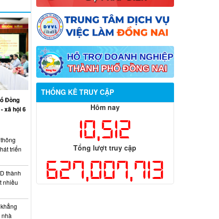
THỐNG KÊ TRUY CẬP
hố Đồng
Hôm nay
- xã hội 6
10,512
thông
Tổng lượt truy cập
át triển
627,007,713
D thành
t nhiều
 khẳng
c nhà