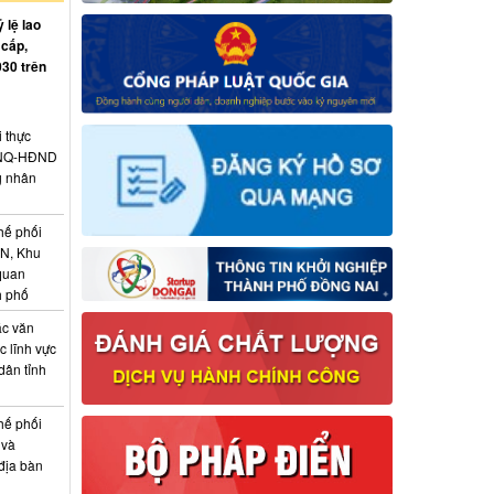
 lệ lao
 cấp,
030 trên
i thực
6/NQ-HĐND
g nhân
hế phối
CN, Khu
 quan
h phố
ác văn
 lĩnh vực
dân tỉnh
hế phối
 và
địa bàn