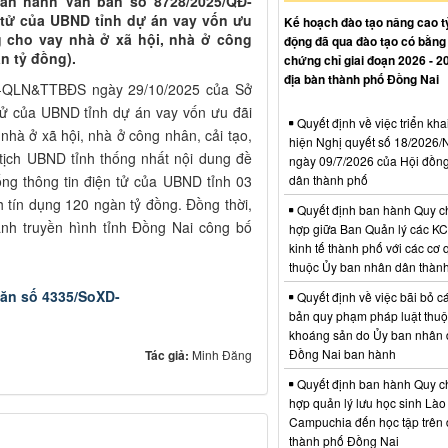
ban hành Văn bản số 8728/2025/QĐ-
 tử của UBND tỉnh dự án vay vốn ưu
Kế hoạch đào tạo nâng cao tỷ
g cho vay nhà ở xã hội, nhà ở công
động đã qua đào tạo có bằng
n tỷ đồng).
chứng chỉ giai đoạn 2026 - 2
địa bàn thành phố Đồng Nai
D-QLN&TTBĐS ngày 29/10/2025 của Sở
 tử của UBND tỉnh dự án vay vốn ưu đãi
Quyết định về việc triển kha
nhà ở xã hội, nhà ở công nhân, cải tạo,
hiện Nghị quyết số 18/202
 tịch UBND tỉnh thống nhất nội dung đề
ngày 09/7/2026 của Hội đồn
dân thành phố
ng thông tin điện tử của UBND tỉnh 03
 tín dụng 120 ngàn tỷ đồng. Đồng thời,
Quyết định ban hành Quy c
nh truyền hình tỉnh Đồng Nai công bố
hợp giữa Ban Quản lý các K
kinh tế thành phố với các cơ
thuộc Ủy ban nhân dân thàn
ăn số 4335/SoXD-
Quyết định về việc bãi bỏ c
bản quy phạm pháp luật thuộc
khoáng sản do Ủy ban nhân 
Đồng Nai ban hành
Tác giả:
Minh Đăng
Quyết định ban hành Quy c
hợp quản lý lưu học sinh Lào
Campuchia đến học tập trên 
thành phố Đồng Nai