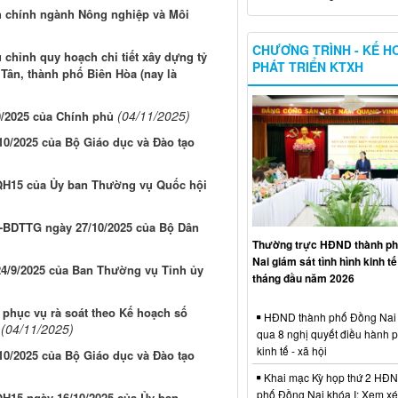
h chính ngành Nông nghiệp và Môi
CHƯƠNG TRÌNH - KẾ H
 chỉnh quy hoạch chi tiết xây dựng tỷ
PHÁT TRIỂN KTXH
Tân, thành phố Biên Hòa (nay là
(04/11/2025)
0/2025 của Chính phủ
0/2025 của Bộ Giáo dục và Đào tạo
VQH15 của Ủy ban Thường vụ Quốc hội
N-BDTTG ngày 27/10/2025 của Bộ Dân
Thường trực HĐND thành p
Nai giám sát tình hình kinh tế 
24/9/2025 của Ban Thường vụ Tỉnh ủy
tháng đầu năm 2026
c phục vụ rà soát theo Kế hoạch số
HĐND thành phố Đồng Nai 
(04/11/2025)
qua 8 nghị quyết điều hành ph
kinh tế - xã hội
0/2025 của Bộ Giáo dục và Đào tạo
Khai mạc Kỳ họp thứ 2 HĐN
phố Đồng Nai khóa I: Xem xé
QH15 ngày 16/10/2025 của Ủy ban