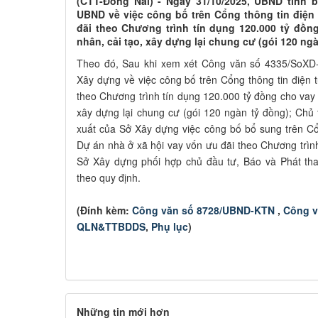
(CTT-Đồng Nai) - Ngày 31/10/2025, UBND tỉnh 
UBND về việc công bố trên Cổng thông tin điện
đãi theo Chương trình tín dụng 120.000 tỷ đồn
nhân, cải tạo, xây dựng lại chung cư (gói 120 ngà
Theo đó, Sau khi xem xét Công văn số 4335/SoX
Xây dựng về việc công bố trên Cổng thông tin điện
theo Chương trình tín dụng 120.000 tỷ đồng cho vay 
xây dựng lại chung cư (gói 120 ngàn tỷ đồng); Chủ
xuất của Sở Xây dựng việc công bố bổ sung trên Cổ
Dự án nhà ở xã hội vay vốn ưu đãi theo Chương trình
Sở Xây dựng phối hợp chủ đầu tư, Báo và Phát tha
theo quy định.
(Đính kèm:
Công văn số 8728/UBND-KTN
,
Công v
QLN&TTBDDS
,
Phụ lục
)
Những tin mới hơn