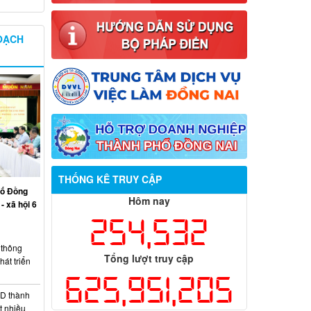
OẠCH
THỐNG KÊ TRUY CẬP
hố Đồng
Hôm nay
- xã hội 6
254,532
thông
Tổng lượt truy cập
át triển
625,951,205
D thành
t nhiều