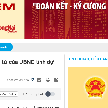
 hành
TIN CHỈ ĐẠO, ĐIỀU HÀN
n tử của UBND tỉnh dự
Xem với cỡ chữ
Tự động phát:
Mặc định