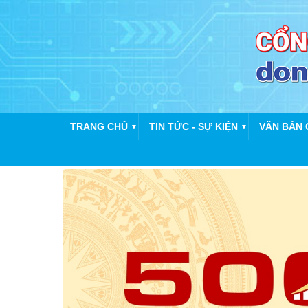
TRANG CHỦ
TIN TỨC - SỰ KIỆN
VĂN BẢN 
▼
▼