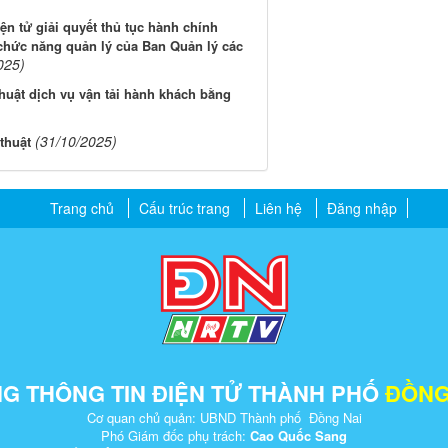
iện tử giải quyết thủ tục hành chính
chức năng quản lý của Ban Quản lý các
025)
thuật dịch vụ vận tải hành khách bằng
(31/10/2025)
thuật
Trang chủ
Cấu trúc trang
Liên hệ
Đăng nhập
G THÔNG TIN ĐIỆN TỬ THÀNH PHỐ
ĐỒNG
Cơ quan chủ quản: UBND Thành phố Đồng Nai
Phó Giám đốc phụ trách:
Cao Quốc Sang