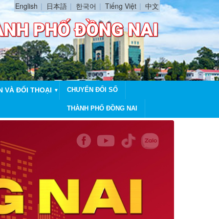
English
日本語
한국어
Tiếng Việt
中文
N VÀ ĐỐI THOẠI
CHUYỂN ĐỔI SỐ
▼
THÀNH PHỐ ĐỒNG NAI