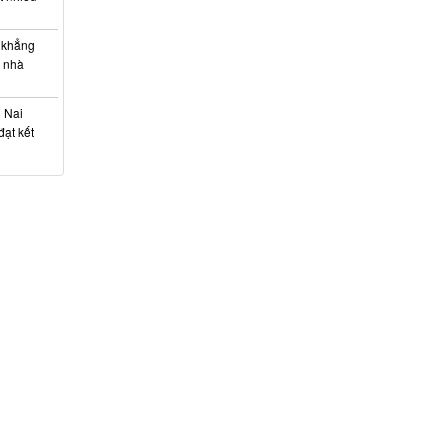
 khẳng
c nhà
g Nai
ạt kết