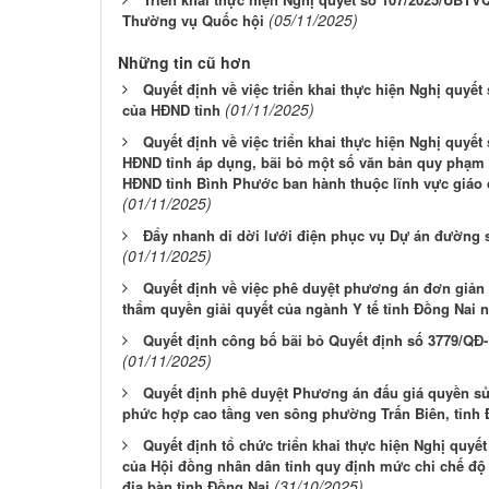
(05/11/2025)
Thường vụ Quốc hội
Những tin cũ hơn
Quyết định về việc triển khai thực hiện Nghị quyế
(01/11/2025)
của HĐND tỉnh
Quyết định về việc triển khai thực hiện Nghị quyế
HĐND tỉnh áp dụng, bãi bỏ một số văn bản quy phạm 
HĐND tỉnh Bình Phước ban hành thuộc lĩnh vực giáo d
(01/11/2025)
Đẩy nhanh di dời lưới điện phục vụ Dự án đường s
(01/11/2025)
Quyết định về việc phê duyệt phương án đơn giản 
thẩm quyền giải quyết của ngành Y tế tỉnh Đồng Nai 
Quyết định công bố bãi bỏ Quyết định số 3779/QĐ
(01/11/2025)
Quyết định phê duyệt Phương án đấu giá quyền sử
phức hợp cao tầng ven sông phường Trấn Biên, tỉnh 
Quyết định tổ chức triển khai thực hiện Nghị quyế
của Hội đồng nhân dân tỉnh quy định mức chi chế độ c
(31/10/2025)
địa bàn tỉnh Đồng Nai