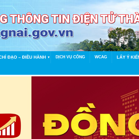
CHỈ ĐẠO – ĐIỀU HÀNH
DỊCH VỤ CÔNG
WCAG
LẤY Ý KIẾ
▼