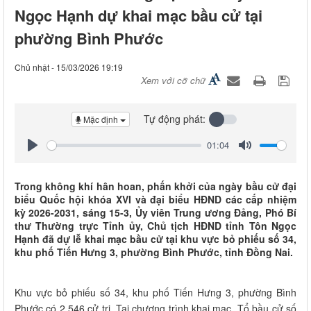
Ngọc Hạnh dự khai mạc bầu cử tại
phường Bình Phước
Chủ nhật - 15/03/2026 19:19
Xem với cỡ chữ
Tự động phát:
Mặc định
01:04
Play
Mute
Trong không khí hân hoan, phấn khởi của ngày bầu cử đại
biểu Quốc hội khóa XVI và đại biểu HĐND các cấp nhiệm
kỳ 2026-2031, sáng 15-3, Ủy viên Trung ương Đảng, Phó Bí
thư Thường trực Tỉnh ủy, Chủ tịch HĐND tỉnh Tôn Ngọc
Hạnh đã dự lễ khai mạc bầu cử tại khu vực bỏ phiếu số 34,
khu phố Tiến Hưng 3, phường Bình Phước, tỉnh Đồng Nai.
Khu vực bỏ phiếu số 34, khu phố Tiến Hưng 3, phường Bình
Phước có 2.546 cử tri. Tại chương trình khai mạc, Tổ bầu cử số