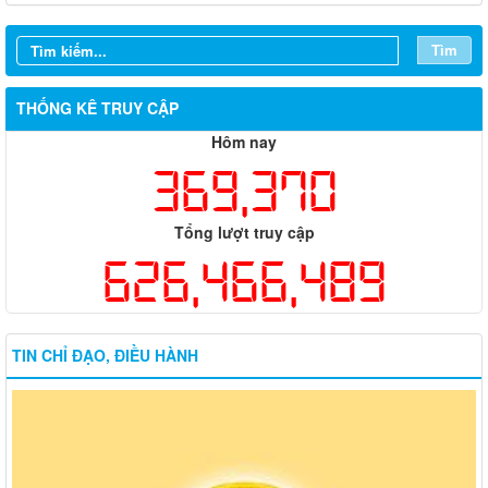
Tìm
THỐNG KÊ TRUY CẬP
Hôm nay
369,370
Tổng lượt truy cập
626,466,489
TIN CHỈ ĐẠO, ĐIỀU HÀNH