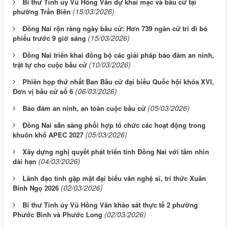
Bí thư Tỉnh ủy Vũ Hồng Văn dự khai mạc và bầu cử tại
(15/03/2026)
phường Trấn Biên
Đồng Nai rộn ràng ngày bầu cử: Hơn 739 ngàn cử tri đi bỏ
(15/03/2026)
phiếu trước 9 giờ sáng
Đồng Nai triển khai đồng bộ các giải pháp bảo đảm an ninh,
(10/03/2026)
trật tự cho cuộc bầu cử
Phiên họp thứ nhất Ban Bầu cử đại biểu Quốc hội khóa XVI,
(06/03/2026)
Đơn vị bầu cử số 6
(05/03/2026)
Bảo đảm an ninh, an toàn cuộc bầu cử
Đồng Nai sẵn sàng phối hợp tổ chức các hoạt động trong
(05/03/2026)
khuôn khổ APEC 2027
Xây dựng nghị quyết phát triển tỉnh Đồng Nai với tầm nhìn
(04/03/2026)
dài hạn
Lãnh đạo tỉnh gặp mặt đại biểu văn nghệ sĩ, trí thức Xuân
(02/03/2026)
Bính Ngọ 2026
Bí thư Tỉnh ủy Vũ Hồng Văn khảo sát thực tế 2 phường
(02/03/2026)
Phước Bình và Phước Long