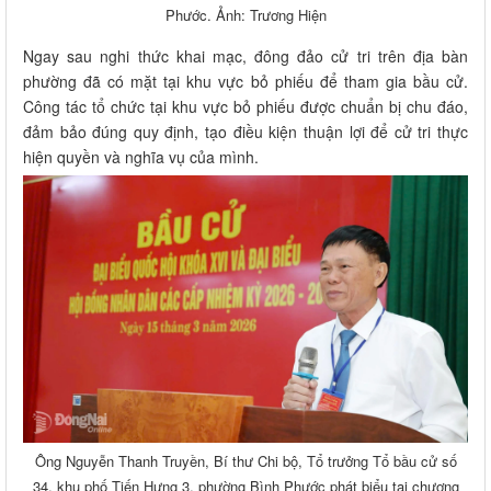
Phước. Ảnh: Trương Hiện
Ngay sau nghi thức khai mạc, đông đảo cử tri trên địa bàn
phường đã có mặt tại khu vực bỏ phiếu để tham gia bầu cử.
Công tác tổ chức tại khu vực bỏ phiếu được chuẩn bị chu đáo,
đảm bảo đúng quy định, tạo điều kiện thuận lợi để cử tri thực
hiện quyền và nghĩa vụ của mình.
Ông Nguyễn Thanh Truyền, Bí thư Chi bộ, Tổ trưởng Tổ bầu cử số
34, khu phố Tiến Hưng 3, phường Bình Phước phát biểu tại chương