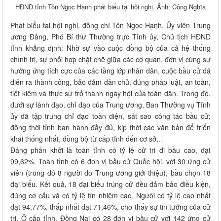
HĐND tỉnh Tôn Ngọc Hạnh phát biểu tại hội nghị. Ảnh: Công Nghĩa
Phát biểu tại hội nghị, đồng chí Tôn Ngọc Hạnh, Ủy viên Trung
ương Đảng, Phó Bí thư Thường trực Tỉnh ủy, Chủ tịch HĐND
tỉnh khẳng định: Nhờ sự vào cuộc đồng bộ của cả hệ thống
chính trị, sự phối hợp chặt chẽ giữa các cơ quan, đơn vị cùng sự
hưởng ứng tích cực của các tầng lớp nhân dân, cuộc bầu cử đã
diễn ra thành công, bảo đảm dân chủ, đúng pháp luật, an toàn,
tiết kiệm và thực sự trở thành ngày hội của toàn dân. Trong đó,
dưới sự lãnh đạo, chỉ đạo của Trung ương, Ban Thường vụ Tỉnh
ủy đã tập trung chỉ đạo toàn diện, sát sao công tác bầu cử;
đồng thời tỉnh ban hành đầy đủ, kịp thời các văn bản để triển
khai thống nhất, đồng bộ từ cấp tỉnh đến cơ sở…
Đáng phấn khởi là toàn tỉnh có tỷ lệ cử tri đi bầu cao, đạt
99,62%. Toàn tỉnh có 6 đơn vị bầu cử Quốc hội, với 30 ứng cử
viên (trong đó 8 người do Trung ương giới thiệu), bầu chọn 18
đại biểu. Kết quả, 18 đại biểu trúng cử đều đảm bảo điều kiện,
đúng cơ cấu và có tỷ lệ tín nhiệm cao. Người có tỷ lệ cao nhất
đạt 94,77%, thấp nhất đạt 71,46%, cho thấy sự tin tưởng của cử
tri. Ở cấp tỉnh, Đồng Nai có 28 đơn vị bầu cử với 142 ứng cử