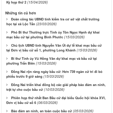
(15/04/2026)
Kỳ họp thứ 2
Những tin cũ hơn
Đoàn công tác UBND tỉnh kiểm tra cơ sở vật chất trường
(23/03/2026)
học tại xã Lộc Tấn
Phó Bí thư Thường trực Tỉnh ủy Tôn Ngọc Hạnh dự khai
(15/03/2026)
mạc bầu cử tại phường Bình Phước
Chủ tịch UBND tỉnh Nguyễn Văn Út dự lễ khai mạc bầu cử
(15/03/2026)
tại Đơn vị bầu cử số 1, phường Long Khánh
Bí thư Tỉnh ủy Vũ Hồng Văn dự khai mạc và bầu cử tại
(15/03/2026)
phường Trấn Biên
Đồng Nai rộn ràng ngày bầu cử: Hơn 739 ngàn cử tri đi bỏ
(15/03/2026)
phiếu trước 9 giờ sáng
Đồng Nai triển khai đồng bộ các giải pháp bảo đảm an ninh,
(10/03/2026)
trật tự cho cuộc bầu cử
Phiên họp thứ nhất Ban Bầu cử đại biểu Quốc hội khóa XVI,
(06/03/2026)
Đơn vị bầu cử số 6
(05/03/2026)
Bảo đảm an ninh, an toàn cuộc bầu cử