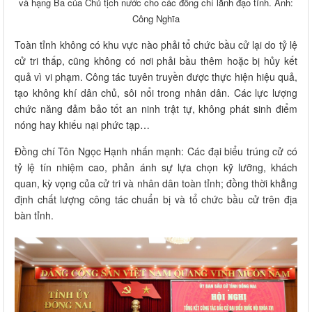
và hạng Ba của Chủ tịch nước cho các đồng chí lãnh đạo tỉnh. Ảnh:
Công Nghĩa
Toàn tỉnh không có khu vực nào phải tổ chức bầu cử lại do tỷ lệ
cử tri thấp, cũng không có nơi phải bầu thêm hoặc bị hủy kết
quả vì vi phạm. Công tác tuyên truyền được thực hiện hiệu quả,
tạo không khí dân chủ, sôi nổi trong nhân dân. Các lực lượng
chức năng đảm bảo tốt an ninh trật tự, không phát sinh điểm
nóng hay khiếu nại phức tạp…
Đồng chí Tôn Ngọc Hạnh nhấn mạnh: Các đại biểu trúng cử có
tỷ lệ tín nhiệm cao, phản ánh sự lựa chọn kỹ lưỡng, khách
quan, kỳ vọng của cử tri và nhân dân toàn tỉnh; đồng thời khẳng
định chất lượng công tác chuẩn bị và tổ chức bầu cử trên địa
bàn tỉnh.