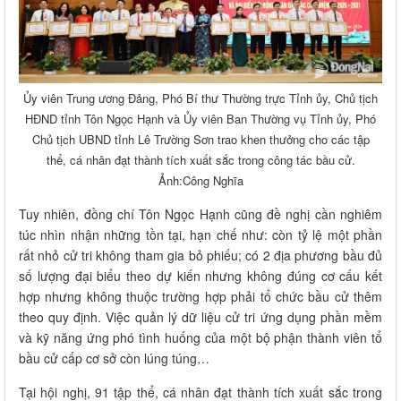
Ủy viên Trung ương Đảng, Phó Bí thư Thường trực Tỉnh ủy, Chủ tịch
HĐND tỉnh Tôn Ngọc Hạnh và Ủy viên Ban Thường vụ Tỉnh ủy, Phó
Chủ tịch UBND tỉnh Lê Trường Sơn trao khen thưởng cho các tập
thể, cá nhân đạt thành tích xuất sắc trong công tác bầu cử.
Ảnh:Công Nghĩa
Tuy nhiên, đồng chí Tôn Ngọc Hạnh cũng đề nghị cần nghiêm
túc nhìn nhận những tồn tại, hạn chế như: còn tỷ lệ một phần
rất nhỏ cử tri không tham gia bỏ phiếu; có 2 địa phương bầu đủ
số lượng đại biểu theo dự kiến nhưng không đúng cơ cấu kết
hợp nhưng không thuộc trường hợp phải tổ chức bầu cử thêm
theo quy định. Việc quản lý dữ liệu cử tri ứng dụng phần mềm
và kỹ năng ứng phó tình huống của một bộ phận thành viên tổ
bầu cử cấp cơ sở còn lúng túng…
Tại hội nghị, 91 tập thể, cá nhân đạt thành tích xuất sắc trong