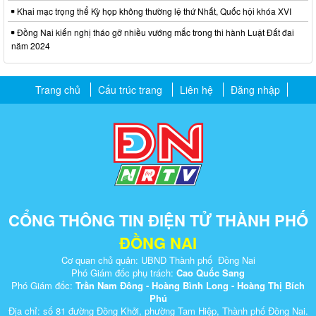
Khai mạc trọng thể Kỳ họp không thường lệ thứ Nhất, Quốc hội khóa XVI
Đồng Nai kiến nghị tháo gỡ nhiều vướng mắc trong thi hành Luật Đất đai
năm 2024
Trang chủ
Cấu trúc trang
Liên hệ
Đăng nhập
CỔNG THÔNG TIN ĐIỆN TỬ THÀNH PHỐ
ĐỒNG NAI
Cơ quan chủ quản: UBND Thành phố Đồng Nai
Phó Giám đốc phụ trách:
Cao Quốc Sang
Phó Giám đốc:
Trần Nam Đông - Hoàng Bình Long - Hoàng Thị Bích
Phú
Địa chỉ: số 81 đường Đồng Khởi, phường Tam Hiệp, Thành phố Đồng Nai.