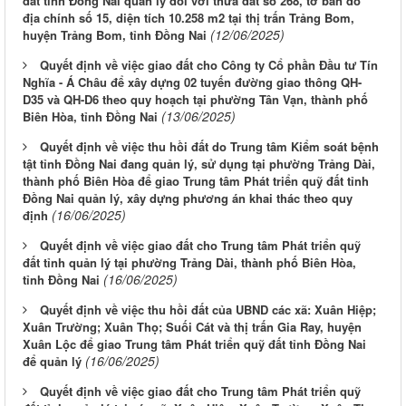
đất tỉnh Đồng Nai quản lý đối với thửa đất số 268, tờ bản đồ
địa chính số 15, diện tích 10.258 m2 tại thị trấn Trảng Bom,
(12/06/2025)
huyện Trảng Bom, tỉnh Đồng Nai
Quyết định về việc giao đất cho Công ty Cổ phần Đầu tư Tín
Nghĩa - Á Châu để xây dựng 02 tuyến đường giao thông QH-
D35 và QH-D6 theo quy hoạch tại phường Tân Vạn, thành phố
(13/06/2025)
Biên Hòa, tỉnh Đồng Nai
Quyết định về việc thu hồi đất do Trung tâm Kiểm soát bệnh
tật tỉnh Đồng Nai đang quản lý, sử dụng tại phường Trảng Dài,
thành phố Biên Hòa để giao Trung tâm Phát triển quỹ đất tỉnh
Đồng Nai quản lý, xây dựng phương án khai thác theo quy
(16/06/2025)
định
Quyết định về việc giao đất cho Trung tâm Phát triển quỹ
đất tỉnh quản lý tại phường Trảng Dài, thành phố Biên Hòa,
(16/06/2025)
tỉnh Đồng Nai
Quyết định về việc thu hồi đất của UBND các xã: Xuân Hiệp;
Xuân Trường; Xuân Thọ; Suối Cát và thị trấn Gia Ray, huyện
Xuân Lộc để giao Trung tâm Phát triển quỹ đất tỉnh Đồng Nai
(16/06/2025)
để quản lý
Quyết định về việc giao đất cho Trung tâm Phát triển quỹ