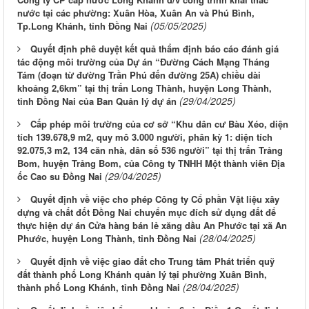
nước tại các phường: Xuân Hòa, Xuân An và Phú Bình,
(05/05/2025)
Tp.Long Khánh, tỉnh Đồng Nai
Quyết định phê duyệt kết quả thẩm định báo cáo đánh giá
tác động môi trường của Dự án “Đường Cách Mạng Tháng
Tám (đoạn từ đường Trần Phú đến đường 25A) chiều dài
khoảng 2,6km” tại thị trấn Long Thành, huyện Long Thành,
(29/04/2025)
tỉnh Đồng Nai của Ban Quản lý dự án
Cấp phép môi trường của cơ sở “Khu dân cư Bàu Xéo, diện
tích 139.678,9 m2, quy mô 3.000 người, phân kỳ 1: diện tích
92.075,3 m2, 134 căn nhà, dân số 536 người” tại thị trấn Trảng
Bom, huyện Trảng Bom, của Công ty TNHH Một thành viên Địa
(29/04/2025)
ốc Cao su Đồng Nai
Quyết định về việc cho phép Công ty Cổ phần Vật liệu xây
dựng và chất đốt Đồng Nai chuyển mục đích sử dụng đất để
thực hiện dự án Cửa hàng bán lẻ xăng dầu An Phước tại xã An
(28/04/2025)
Phước, huyện Long Thành, tỉnh Đồng Nai
Quyết định về việc giao đất cho Trung tâm Phát triển quỹ
đất thành phố Long Khánh quản lý tại phường Xuân Bình,
(28/04/2025)
thành phố Long Khánh, tỉnh Đồng Nai