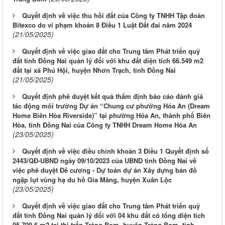
Quyết định về việc thu hồi đất của Công ty TNHH Tập đoàn
Bitexco do vi phạm khoản 8 Điều 1 Luật Đất đai năm 2024
(21/05/2025)
Quyết định về việc giao đất cho Trung tâm Phát triển quỹ
đất tỉnh Đồng Nai quản lý đối với khu đất diện tích 66.549 m2
đất tại xã Phú Hội, huyện Nhơn Trạch, tỉnh Đồng Nai
(21/05/2025)
Quyết định phê duyệt kết quả thẩm định báo cáo đánh giá
tác động môi trường Dự án “Chung cư phường Hóa An (Dream
Home Biên Hòa Riverside)” tại phường Hóa An, thành phố Biên
Hòa, tỉnh Đồng Nai của Công ty TNHH Dream Home Hóa An
(23/05/2025)
Quyết định về việc điều chỉnh khoản 3 Điều 1 Quyết định số
2443/QĐ-UBND ngày 09/10/2023 của UBND tỉnh Đồng Nai về
việc phê duyệt Đề cương - Dự toán dự án Xây dựng bản đồ
ngập lụt vùng hạ du hồ Gia Măng, huyện Xuân Lộc
(23/05/2025)
Quyết định về việc giao đất cho Trung tâm Phát triển quỹ
đất tỉnh Đồng Nai quản lý đối với 04 khu đất có tổng diện tích
95.709,6 m2 tại thị trấn Trảng Bom, huyện Trảng Bom, tỉnh