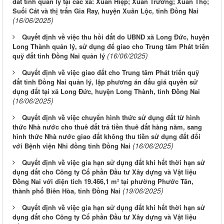
đất tỉnh quản lý tại các xã: Xuân Hiệp; Xuân Trường; Xuân Thọ;
Suối Cát và thị trấn Gia Ray, huyện Xuân Lộc, tỉnh Đồng Nai
(16/06/2025)
Quyết định về việc thu hồi đất do UBND xã Long Đức, huyện
Long Thành quản lý, sử dụng để giao cho Trung tâm Phát triển
(16/06/2025)
quỹ đất tỉnh Đồng Nai quản lý
Quyết định về việc giao đất cho Trung tâm Phát triển quỹ
đất tỉnh Đồng Nai quản lý, lập phương án đấu giá quyền sử
dụng đất tại xã Long Đức, huyện Long Thành, tỉnh Đồng Nai
(16/06/2025)
Quyết định về việc chuyển hình thức sử dụng đất từ hình
thức Nhà nước cho thuê đất trả tiền thuê đất hàng năm, sang
hình thức Nhà nước giao đất không thu tiền sử dụng đất đối
(16/06/2025)
với Bệnh viện Nhi đồng tỉnh Đồng Nai
Quyết định về việc gia hạn sử dụng đất khi hết thời hạn sử
dụng đất cho Công ty Cổ phần Đầu tư Xây dựng và Vật liệu
Đồng Nai với diện tích 19.466,1 m² tại phường Phước Tân,
(19/06/2025)
thành phố Biên Hòa, tỉnh Đồng Nai
Quyết định về việc gia hạn sử dụng đất khi hết thời hạn sử
dụng đất cho Công ty Cổ phần Đầu tư Xây dựng và Vật liệu