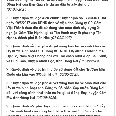
Đồng Nai của Ban Quản lý dự án đầu tư xây dựng tỉnh
(07/05/2025)
Quyết định về việc điều chỉnh Quyết định số 1770/QĐ-UBND
ngày 29/5/2017 của UBND tỉnh về việc cho Công ty CP Gốm
Việt Thành thuê đất để sử dụng vào mục đích xây dựng Xí
nghiệp Gốm Tân Hạnh, tại xã Tân Hạnh (nay là phường Tân
(07/05/2025)
Hạnh), thành phố Biên Hòa
Quyết định về việc phê duyệt vùng bảo hộ vệ sinh khu vực
lấy nước sinh hoạt của Công ty TNHH Xây dựng Thương mại
Dịch vụ Nam Việt Hoàng đối với Trại chăn nuôi ở ấp Bàu Sình,
(05/05/2025)
xã Suối Cao, huyện Xuân Lộc, tỉnh Đồng Nai
Quyết định về việc hình thức sử dụng đất cho Trường bắn
(05/05/2025)
Quốc gia khu vực 3/Quân khu 7
Quyết định về việc phê duyệt vùng bảo hộ vệ sinh khu vực
lấy nước sinh hoạt cho Công ty Cổ phần Cấp nước Đồng Nai
đối với công trình khai thác nước tại xã Sông Ray, huyện Cẩm
(05/05/2025)
Mỹ, tỉnh Đồng Nai
Quyết định v/v phê duyệt vùng bảo hộ vệ sinh khu vực lấy
nước sinh hoạt của công trình khai thác nước dưới đất cho
Công ty CP cấp nước Long Khánh đ/v công trình khai thác