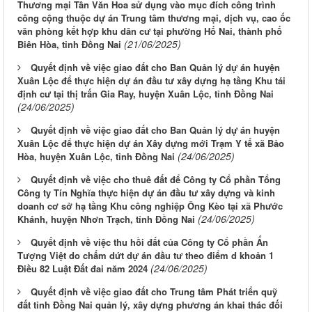
Thương mại Tân Văn Hoa sử dụng vào mục đích công trình
công cộng thuộc dự án Trung tâm thương mại, dịch vụ, cao ốc
văn phòng kết hợp khu dân cư tại phường Hố Nai, thành phố
(21/06/2025)
Biên Hòa, tỉnh Đồng Nai
Quyết định về việc giao đất cho Ban Quản lý dự án huyện
Xuân Lộc để thực hiện dự án đầu tư xây dựng hạ tầng Khu tái
định cư tại thị trấn Gia Ray, huyện Xuân Lộc, tỉnh Đồng Nai
(24/06/2025)
Quyết định về việc giao đất cho Ban Quản lý dự án huyện
Xuân Lộc để thực hiện dự án Xây dựng mới Trạm Y tế xã Bảo
(24/06/2025)
Hòa, huyện Xuân Lộc, tỉnh Đồng Nai
Quyết định về việc cho thuê đất để Công ty Cổ phần Tổng
Công ty Tín Nghĩa thực hiện dự án đầu tư xây dựng và kinh
doanh cơ sở hạ tầng Khu công nghiệp Ông Kèo tại xã Phước
(24/06/2025)
Khánh, huyện Nhơn Trạch, tỉnh Đồng Nai
Quyết định về việc thu hồi đất của Công ty Cổ phần Ấn
Tượng Việt do chấm dứt dự án đầu tư theo điểm d khoản 1
(24/06/2025)
Điều 82 Luật Đất đai năm 2024
Quyết định về việc giao đất cho Trung tâm Phát triển quỹ
đất tỉnh Đồng Nai quản lý, xây dựng phương án khai thác đối