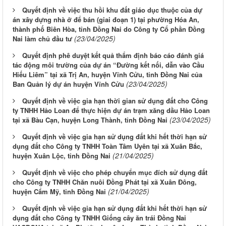
Quyết định về việc thu hồi khu đất giáo dục thuộc của dự
án xây dựng nhà ở để bán (giai đoạn 1) tại phường Hóa An,
thành phố Biên Hòa, tỉnh Đồng Nai do Công ty Cổ phần Đồng
(23/04/2025)
Nai làm chủ đầu tư
Quyết định phê duyệt kết quả thẩm định báo cáo đánh giá
tác động môi trường của dự án “Đường kết nối, dẫn vào Cầu
Hiếu Liêm” tại xã Trị An, huyện Vĩnh Cửu, tỉnh Đồng Nai của
(23/04/2025)
Ban Quản lý dự án huyện Vĩnh Cửu
Quyết định về việc gia hạn thời gian sử dụng đất cho Công
ty TNHH Hảo Loan để thực hiện dự án trạm xăng dầu Hảo Loan
(23/04/2025)
tại xã Bàu Cạn, huyện Long Thành, tỉnh Đồng Nai
Quyết định về việc gia hạn sử dụng đất khi hết thời hạn sử
dụng đất cho Công ty TNHH Toàn Tâm Uyên tại xã Xuân Bắc,
(21/04/2025)
huyện Xuân Lộc, tỉnh Đồng Nai
Quyết định về việc cho phép chuyển mục đích sử dụng đất
cho Công ty TNHH Chăn nuôi Đồng Phát tại xã Xuân Đông,
(21/04/2025)
huyện Cẩm Mỹ, tỉnh Đồng Nai
Quyết định về việc gia hạn sử dụng đất khi hết thời hạn sử
dụng đất cho Công ty TNHH Giống cây ăn trái Đồng Nai