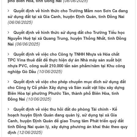
(06/06/2025)
phố Biên Hòa, tỉnh Đồng Nai
Quyết định về hình thức cho Trường Mầm non Sơn Ca đang
sử dụng đất tại xã Gia Canh, huyện Định Quán, tỉnh Đồng Nai
(06/06/2025)
Quyết định về hình thức sử dụng đất cho Trường Tiểu học
Nguyễn Huệ tại xã Quang Trung, huyện Thống Nhất, tỉnh Đồng
(06/06/2025)
Nai
Quyết định về việc cho Công ty TNHH Nhựa và Hóa chất
TPC Vina thuê đất để thực hiện dự án Nhà máy sản xuất bột
nhựa PVC, công suất 210.000 tấn sản phẩm/năm tại Khu công
(10/06/2025)
nghiệp Gò Dầu
Quyết định về việc cho phép chuyển mục đích sử dụng đất
cho Công ty Cổ phần Xây dựng và Sản xuất vật liệu xây dựng
Biên Hòa tại phường Phước Tân, thành phố Biên Hòa, tỉnh
(10/06/2025)
Đồng Nai
Quyết định về việc thu hồi đất do phòng Tài chính - Kế
hoạch huyện Định Quán đang quản lý, sử dụng tại xã Gia
Canh, huyện Định Quán để giao Trung tâm Phát triển quỹ đất
tỉnh Đồng Nai quản lý, xây dựng phương án khai thác theo quy
(12/06/2025)
định