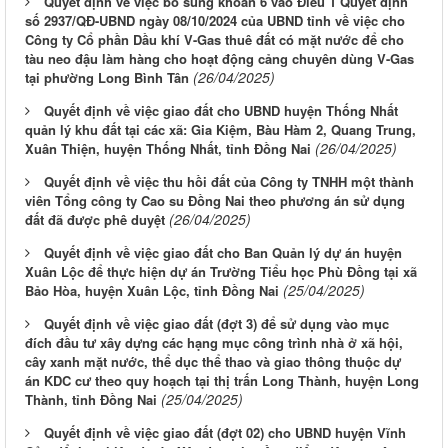
Quyết định về việc bổ sung khoản 6 vào Điều 1 Quyết định
số 2937/QĐ-UBND ngày 08/10/2024 của UBND tỉnh về việc cho
Công ty Cổ phần Dầu khí V-Gas thuê đất có mặt nước để cho
tàu neo đậu làm hàng cho hoạt động cảng chuyên dùng V-Gas
(26/04/2025)
tại phường Long Bình Tân
Quyết định về việc giao đất cho UBND huyện Thống Nhất
quản lý khu đất tại các xã: Gia Kiệm, Bàu Hàm 2, Quang Trung,
(26/04/2025)
Xuân Thiện, huyện Thống Nhất, tỉnh Đồng Nai
Quyết định về việc thu hồi đất của Công ty TNHH một thành
viên Tổng công ty Cao su Đồng Nai theo phương án sử dụng
(26/04/2025)
đất đã được phê duyệt
Quyết định về việc giao đất cho Ban Quản lý dự án huyện
Xuân Lộc để thực hiện dự án Trường Tiểu học Phù Đồng tại xã
(25/04/2025)
Bảo Hòa, huyện Xuân Lộc, tỉnh Đồng Nai
Quyết định về việc giao đất (đợt 3) để sử dụng vào mục
đích đầu tư xây dựng các hạng mục công trình nhà ở xã hội,
cây xanh mặt nước, thể dục thể thao và giao thông thuộc dự
án KDC cư theo quy hoạch tại thị trấn Long Thành, huyện Long
(25/04/2025)
Thành, tỉnh Đồng Nai
Quyết định về việc giao đất (đợt 02) cho UBND huyện Vĩnh