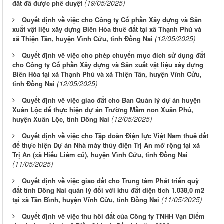
(19/05/2025)
đất đã được phê duyệt
Quyết định về việc cho Công ty Cổ phần Xây dựng và Sản
xuất vật liệu xây dựng Biên Hòa thuê đất tại xã Thạnh Phú và
(12/05/2025)
xã Thiện Tân, huyện Vĩnh Cửu, tỉnh Đồng Nai
Quyết định về việc cho phép chuyển mục đích sử dụng đất
cho Công ty Cổ phần Xây dựng và Sản xuất vật liệu xây dựng
Biên Hòa tại xã Thạnh Phú và xã Thiện Tân, huyện Vĩnh Cửu,
(12/05/2025)
tỉnh Đồng Nai
Quyết định về việc giao đất cho Ban Quản lý dự án huyện
Xuân Lộc để thực hiện dự án Trường Mầm non Xuân Phú,
(12/05/2025)
huyện Xuân Lộc, tỉnh Đồng Nai
Quyết định về việc cho Tập đoàn Điện lực Việt Nam thuê đất
để thực hiện Dự án Nhà máy thủy điện Trị An mở rộng tại xã
Trị An (xã Hiếu Liêm cũ), huyện Vĩnh Cửu, tỉnh Đồng Nai
(11/05/2025)
Quyết định về việc giao đất cho Trung tâm Phát triển quỹ
đất tỉnh Đồng Nai quản lý đối với khu đất diện tích 1.038,0 m2
(11/05/2025)
tại xã Tân Bình, huyện Vĩnh Cửu, tỉnh Đồng Nai
Quyết định về việc thu hồi đất của Công ty TNHH Vạn Điểm