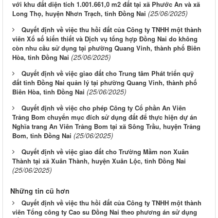
với khu đất diện tích 1.001.661,0 m2 đất tại xã Phước An và xã
(25/06/2025)
Long Thọ, huyện Nhơn Trạch, tỉnh Đồng Nai
Quyết định về việc thu hồi đất của Công ty TNHH một thành
viên Xổ số kiến thiết và Dịch vụ tổng hợp Đồng Nai do không
còn nhu cầu sử dụng tại phường Quang Vinh, thành phố Biên
(25/06/2025)
Hòa, tỉnh Đồng Nai
Quyết định về việc giao đất cho Trung tâm Phát triển quỹ
đất tỉnh Đồng Nai quản lý tại phường Quang Vinh, thành phố
(25/06/2025)
Biên Hòa, tỉnh Đồng Nai
Quyết định về việc cho phép Công ty Cổ phần An Viên
Trảng Bom chuyển mục đích sử dụng đất để thực hiện dự án
Nghĩa trang An Viên Trảng Bom tại xã Sông Trầu, huyện Trảng
(25/06/2025)
Bom, tỉnh Đồng Nai
Quyết định về việc giao đất cho Trường Mầm non Xuân
Thành tại xã Xuân Thành, huyện Xuân Lộc, tỉnh Đồng Nai
(25/06/2025)
Những tin cũ hơn
Quyết định về việc thu hồi đất của Công ty TNHH một thành
viên Tổng công ty Cao su Đồng Nai theo phương án sử dụng