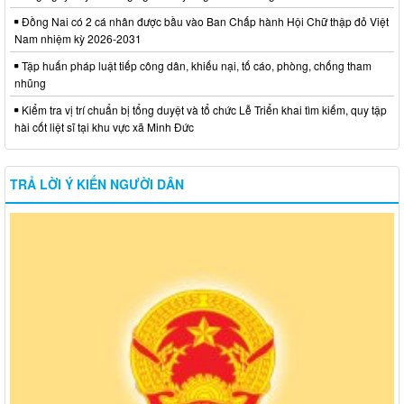
Đồng Nai có 2 cá nhân được bầu vào Ban Chấp hành Hội Chữ thập đỏ Việt
Nam nhiệm kỳ 2026-2031
Tập huấn pháp luật tiếp công dân, khiếu nại, tố cáo, phòng, chống tham
nhũng
Kiểm tra vị trí chuẩn bị tổng duyệt và tổ chức Lễ Triển khai tìm kiếm, quy tập
hài cốt liệt sĩ tại khu vực xã Minh Đức
TRẢ LỜI Ý KIẾN NGƯỜI DÂN