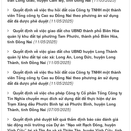
trấn Long Giao, huyện Cẩm Mỹ, tỉnh Đồng Nai
Quyết định về việc thu hồi đất của Công ty TNHH một thành
viên Tổng công ty Cao su Đồng Nai theo phương án sử dụng
(11/05/2025)
đất đã được phê duyệt
Quyết định về việc giao đất cho UBND thành phố Biên Hòa
quản lý khu đất tại phường Tam Phước, thành phố Biên Hòa,
(11/05/2025)
tỉnh Đồng Nai
Quyết định về việc giao đất cho UBND huyện Long Thành
quản lý khu đất tại các xã: Long An, Long Đức, huyện Long
(11/05/2025)
Thành, tỉnh Đồng Nai
Quyết định về việc thu hồi đất của Công ty TNHH một thành
viên Tổng công ty Cao su Đồng Nai theo phương án sử dụng
(11/05/2025)
đất đã được phê duyệt
Quyết định về việc cho phép Công ty Cổ phần Tổng Công ty
Tín Nghĩa chuyển mục đích sử dụng đất để thực hiện dự án
Trạm Xăng dầu Phước Bình tại xã Phước Bình, huyện Long
(07/05/2025)
Thành, tỉnh Đồng Nai
Quyết định phê duyệt kết quả thẩm định báo cáo đánh giá
tác động môi trường của Dự án “Nạo vét Rạch Đông, huyện
Vĩnh Cửu” tại xã Tân An và xã Thiện Tân, huyện Vĩnh Cửu, tỉnh