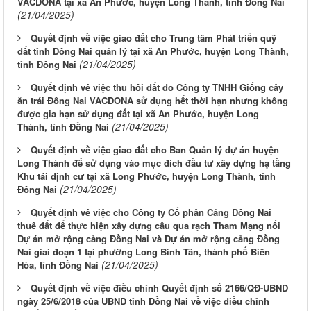
VACDONA tại xã An Phước, huyện Long Thành, tỉnh Đồng Nai
(21/04/2025)
Quyết định về việc giao đất cho Trung tâm Phát triển quỹ
đất tỉnh Đồng Nai quản lý tại xã An Phước, huyện Long Thành,
(21/04/2025)
tỉnh Đồng Nai
Quyết định về việc thu hồi đất do Công ty TNHH Giống cây
ăn trái Đồng Nai VACDONA sử dụng hết thời hạn nhưng không
được gia hạn sử dụng đất tại xã An Phước, huyện Long
(21/04/2025)
Thành, tỉnh Đồng Nai
Quyết định về việc giao đất cho Ban Quản lý dự án huyện
Long Thành để sử dụng vào mục đích đầu tư xây dựng hạ tầng
Khu tái định cư tại xã Long Phước, huyện Long Thành, tỉnh
(21/04/2025)
Đồng Nai
Quyết định về việc cho Công ty Cổ phần Cảng Đồng Nai
thuê đất để thực hiện xây dựng cầu qua rạch Tham Mạng nối
Dự án mở rộng cảng Đồng Nai và Dự án mở rộng cảng Đồng
Nai giai đoạn 1 tại phường Long Bình Tân, thành phố Biên
(21/04/2025)
Hòa, tỉnh Đồng Nai
Quyết định về việc điều chỉnh Quyết định số 2166/QĐ-UBND
ngày 25/6/2018 của UBND tỉnh Đồng Nai về việc điều chỉnh