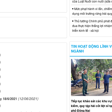
của Luật Nuôi con nuôi (sửa 
Mức phạt hành vi lấn, chiếm
dụng môi trường rừng trái qu
Thủ tướng Chính phủ phát đ
đua thực hiện thắng lợi nhiệ
triển kinh tế - xã hội
TIN HOẠT ĐỘNG LĨNH 
NGÀNH
)
)
)
)
)
)
(12/06/2021)
y 18/6/2021
Tiếp tục khảo sát các khu vự
)
kiếm, quy tập hài cốt liệt sĩ t
phố Đồng Nai