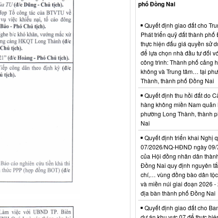
phố Đồng Nai
Quyết định giao đất cho Tr
Phát triển quỹ đất thành phố
thực hiện đấu giá quyền sử d
để lựa chọn nhà đầu tư đối vớ
công trình: Thành phố cảng 
không và Trung tâm… tại ph
Thành, thành phố Đồng Nai
Quyết định thu hồi đất do C
hàng không miền Nam quản l
phường Long Thành, thành 
Nai
Quyết định triển khai Nghị 
07/2026/NQ-HĐND ngày 09/
của Hội đồng nhân dân thàn
Đồng Nai quy định nguyên tắc
chí,… vùng đồng bào dân tộc
và miền núi giai đoạn 2026 -
địa bàn thành phố Đồng Nai
Quyết định giao đất cho Ba
dự án khu vực 07 để thực hiệ