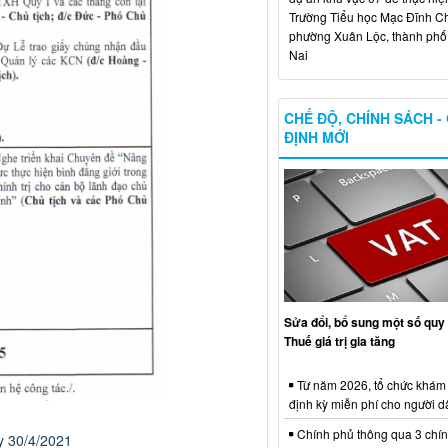
Trường Tiểu học Mạc Đĩnh Chi
phường Xuân Lộc, thành ph
Nai
CHẾ ĐỘ, CHÍNH SÁCH -
ĐỊNH MỚI
Sửa đổi, bổ sung một số quy 
Thuế giá trị gia tăng
Từ năm 2026, tổ chức khám
định kỳ miễn phí cho người d
Chính phủ thông qua 3 chí
y 30/4/2021