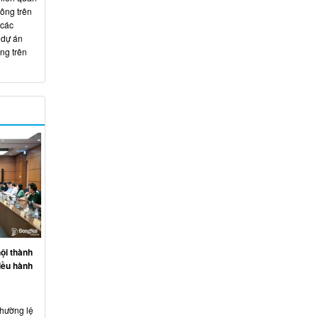
hông trên
 các
 dự án
ng trên
ội thành
iều hành
thường lệ