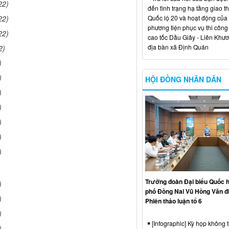
22)
đến tình trạng hạ tầng giao t
Quốc lộ 20 và hoạt động của
22)
phương tiện phục vụ thi công
22)
cao tốc Dầu Giây - Liên Khươ
địa bàn xã Định Quán
2)
)
)
HỘI ĐỒNG NHÂN DÂN
)
)
)
)
)
Trưởng đoàn Đại biểu Quốc h
)
phố Đồng Nai Vũ Hồng Văn đ
)
Phiên thảo luận tổ 6
)
[Infographic] Kỳ họp không 
)