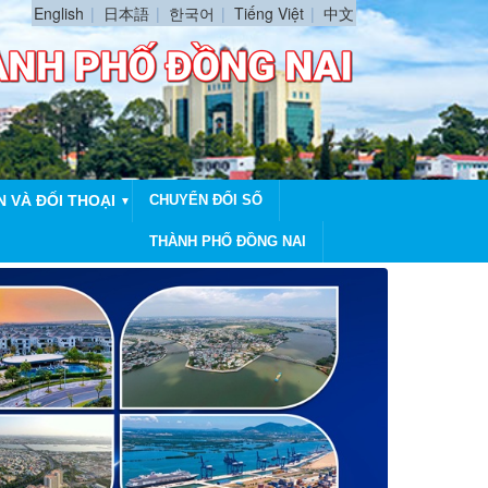
English
日本語
한국어
Tiếng Việt
中文
N VÀ ĐỐI THOẠI
CHUYỂN ĐỔI SỐ
▼
THÀNH PHỐ ĐỒNG NAI