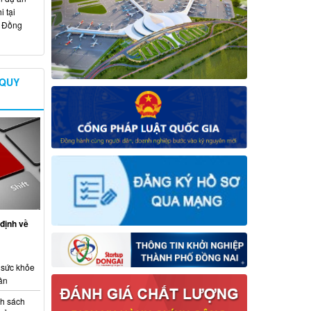
 tại
ố Đồng
 QUY
định về
 sức khỏe
ân
nh sách