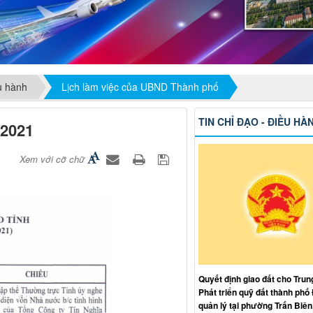
ều hành
Lịch làm việc của UBND Thành phố
TIN CHỈ ĐẠO - ĐIỀU HÀ
/2021
Xem với cỡ chữ
Quyết định giao đất cho Trun
Phát triển quỹ đất thành phố
quản lý tại phường Trấn Biên