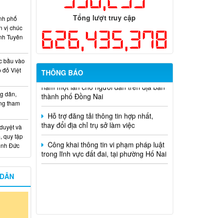
học và công nghệ cấp thành phố sử
dụng ngân sách nhà nước đặt hàng thực
Tổng lượt truy cập
nh phố
hiện năm 2026 (đợt 1) lần 3
n vị chúc
626,435,378
nh Tuyên
Kế hoạch Thông tin, tuyên truyền triển
khai Kế hoạch Khám sức khỏe định kỳ
hoặc khám sàng lọc miễn phí ít nhất mỗi
c bầu vào
năm một lần cho người dân trên địa bàn
 đỏ Việt
THÔNG BÁO
thành phố Đồng Nai
g dân,
Hỗ trợ đăng tải thông tin hợp nhất,
ống tham
thay đổi địa chỉ trụ sở làm việc
Công khai thông tin vi phạm pháp luật
 duyệt và
trong lĩnh vực đất đai, tại phường Hố Nai
, quy tập
Minh Đức
 DÂN