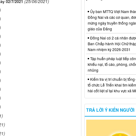
(25/06/2021)
ày 02/7/2021
)
Ủy ban MTTQ Việt Nam thà
Đồng Nai và các cơ quan, đơ
)
mừng ngày truyền thống ngà
)
giáo của Đảng
)
Đồng Nai có 2 cá nhân đượ
Ban Chấp hành Hội Chữ thập
)
Nam nhiệm kỳ 2026-2031
)
Tập huấn pháp luật tiếp côn
)
khiếu nại, tố cáo, phòng, ch
nhũng
)
Kiểm tra vị trí chuẩn bị tổng
)
tổ chức Lễ Triển khai tìm kiếm
)
hài cốt liệt sĩ tại khu vực xã 
)
)
TRẢ LỜI Ý KIẾN NGƯỜI
1)
21)
21)