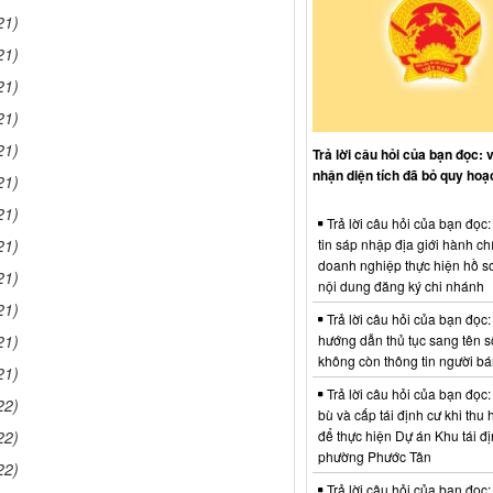
21)
21)
21)
21)
21)
Trả lời câu hỏi của bạn đọc: 
nhận diện tích đã bỏ quy hoạ
21)
21)
Trả lời câu hỏi của bạn đọc
tin sáp nhập địa giới hành ch
21)
doanh nghiệp thực hiện hồ sơ
21)
nội dung đăng ký chi nhánh
21)
Trả lời câu hỏi của bạn đọc:
hướng dẫn thủ tục sang tên s
21)
không còn thông tin người b
21)
Trả lời câu hỏi của bạn đọc:
22)
bù và cấp tái định cư khi thu 
để thực hiện Dự án Khu tái đị
22)
phường Phước Tân
22)
Trả lời câu hỏi của bạn đọc: