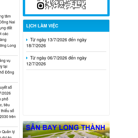
02/8/2026
Từ ngày 20/7/2026 đến ngày
ung tâm
26/7/2026
 Đồng Nai
LỊCH LÀM VIỆC
ụng đất
Từ ngày 13/7/2026 đến ngày
i các
18/7/2026
hàng
ường Long
Từ ngày 06/7/2026 đến ngày
12/7/2026
ảng vụ
ý tại
phố Đồng
quyết số
7/2026
h phố
, tiêu
 thiểu số
 2030 trên
n Quản lý
n dự án