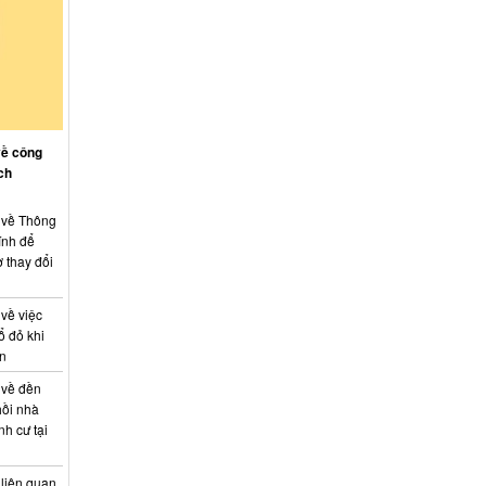
về công
ch
: về Thông
ính để
 thay đổi
 về việc
ổ đỏ khi
án
 về đền
hồi nhà
nh cư tại
 liên quan