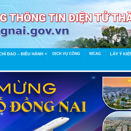
CHỈ ĐẠO – ĐIỀU HÀNH
DỊCH VỤ CÔNG
WCAG
LẤY Ý KIẾ
▼