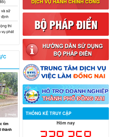
đổi)
 và sử
y định
ộng thi
m vụ phát
VỰC
Thông báo về việc tuyển dụng viên
THỐNG KÊ TRUY CẬP
chức năm 2026
Hôm nay
c tìm
Thông báo tuyển chọn tổ chức và cá
ại thành
338,259
nhân chủ trì thực hiện nhiệm vụ khoa