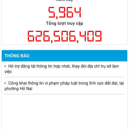
Thông báo về việc tuyển dụng viên chức năm 2026
5,964
Thông báo tuyển chọn tổ chức và cá nhân chủ trì thực hiện
nhiệm vụ khoa học và công nghệ cấp thành phố sử dụng ngân
Tổng lượt truy cập
sách nhà nước đặt hàng thực hiện năm 2026 (đợt 1) lần 3
626,506,409
Kế hoạch Thông tin, tuyên truyền triển khai Kế hoạch Khám
sức khỏe định kỳ hoặc khám sàng lọc miễn phí ít nhất mỗi năm
một lần cho người dân trên địa bàn thành phố Đồng Nai
THÔNG BÁO
Hỗ trợ đăng tải thông tin hợp nhất, thay đổi địa chỉ trụ sở làm
việc
Công khai thông tin vi phạm pháp luật trong lĩnh vực đất đai, tại
phường Hố Nai