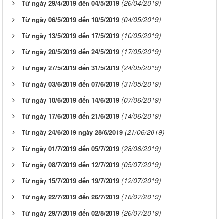
(26/04/2019)
Từ ngày 29/4/2019 đến 04/5/2019
(04/05/2019)
Từ ngày 06/5/2019 đến 10/5/2019
(10/05/2019)
Từ ngày 13/5/2019 đến 17/5/2019
(17/05/2019)
Từ ngày 20/5/2019 đến 24/5/2019
(24/05/2019)
Từ ngày 27/5/2019 đến 31/5/2019
(31/05/2019)
Từ ngày 03/6/2019 đến 07/6/2019
(07/06/2019)
Từ ngày 10/6/2019 đến 14/6/2019
(14/06/2019)
Từ ngày 17/6/2019 đến 21/6/2019
(21/06/2019)
Từ ngày 24/6/2019 ngày 28/6/2019
(28/06/2019)
Từ ngày 01/7/2019 đến 05/7/2019
(05/07/2019)
Từ ngày 08/7/2019 đến 12/7/2019
(12/07/2019)
Từ ngày 15/7/2019 đến 19/7/2019
(18/07/2019)
Từ ngày 22/7/2019 đến 26/7/2019
(26/07/2019)
Từ ngày 29/7/2019 đến 02/8/2019