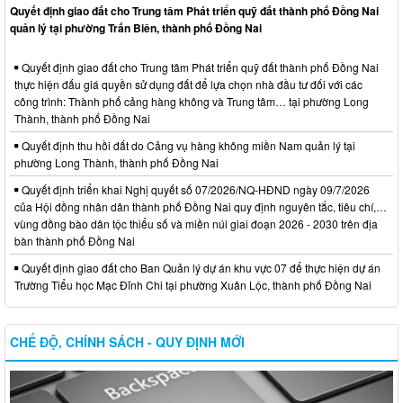
Quyết định giao đất cho Trung tâm Phát triển quỹ đất thành phố Đồng Nai
quản lý tại phường Trấn Biên, thành phố Đồng Nai
Quyết định giao đất cho Trung tâm Phát triển quỹ đất thành phố Đồng Nai
thực hiện đấu giá quyền sử dụng đất để lựa chọn nhà đầu tư đối với các
công trình: Thành phố cảng hàng không và Trung tâm… tại phường Long
Thành, thành phố Đồng Nai
Quyết định thu hồi đất do Cảng vụ hàng không miền Nam quản lý tại
phường Long Thành, thành phố Đồng Nai
Quyết định triển khai Nghị quyết số 07/2026/NQ-HĐND ngày 09/7/2026
của Hội đồng nhân dân thành phố Đồng Nai quy định nguyên tắc, tiêu chí,…
vùng đồng bào dân tộc thiểu số và miền núi giai đoạn 2026 - 2030 trên địa
bàn thành phố Đồng Nai
Quyết định giao đất cho Ban Quản lý dự án khu vực 07 để thực hiện dự án
Trường Tiểu học Mạc Đĩnh Chi tại phường Xuân Lộc, thành phố Đồng Nai
CHẾ ĐỘ, CHÍNH SÁCH - QUY ĐỊNH MỚI