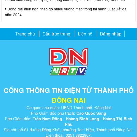
Đồng Nai kiến nghị tháo gỡ nhiều vướng mắc trong thi hành Luật Đất đai
năm 2024
Trang chủ
Cấu trúc trang
Liên hệ
Đăng nhập
CỔNG THÔNG TIN ĐIỆN TỬ THÀNH PHỐ
ĐỒNG NAI
Cơ quan chủ quản: UBND Thành phố Đồng Nai
Phó Giám đốc phụ trách:
Cao Quốc Sang
Phó Giám đốc:
Trần Nam Đông - Hoàng Bình Long - Hoàng Thị Bích
Phú
Địa chỉ: số 81 đường Đồng Khởi, phường Tam Hiệp, Thành phố Đồng Nai.
Điện thoại: 0251.3822967.