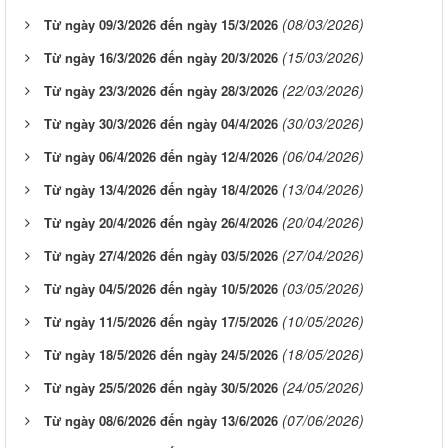
(08/03/2026)
Từ ngày 09/3/2026 đến ngày 15/3/2026
(15/03/2026)
Từ ngày 16/3/2026 đến ngày 20/3/2026
(22/03/2026)
Từ ngày 23/3/2026 đến ngày 28/3/2026
(30/03/2026)
Từ ngày 30/3/2026 đến ngày 04/4/2026
(06/04/2026)
Từ ngày 06/4/2026 đến ngày 12/4/2026
(13/04/2026)
Từ ngày 13/4/2026 đến ngày 18/4/2026
(20/04/2026)
Từ ngày 20/4/2026 đến ngày 26/4/2026
(27/04/2026)
Từ ngày 27/4/2026 đến ngày 03/5/2026
(03/05/2026)
Từ ngày 04/5/2026 đến ngày 10/5/2026
(10/05/2026)
Từ ngày 11/5/2026 đến ngày 17/5/2026
(18/05/2026)
Từ ngày 18/5/2026 đến ngày 24/5/2026
(24/05/2026)
Từ ngày 25/5/2026 đến ngày 30/5/2026
(07/06/2026)
Từ ngày 08/6/2026 đến ngày 13/6/2026