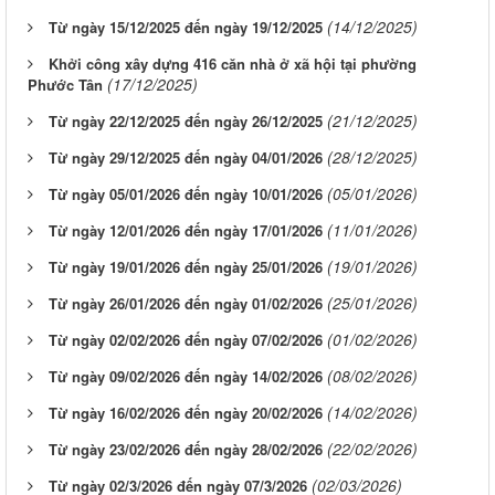
(14/12/2025)
Từ ngày 15/12/2025 đến ngày 19/12/2025
Khởi công xây dựng 416 căn nhà ở xã hội tại phường
(17/12/2025)
Phước Tân
(21/12/2025)
Từ ngày 22/12/2025 đến ngày 26/12/2025
(28/12/2025)
Từ ngày 29/12/2025 đến ngày 04/01/2026
(05/01/2026)
Từ ngày 05/01/2026 đến ngày 10/01/2026
(11/01/2026)
Từ ngày 12/01/2026 đến ngày 17/01/2026
(19/01/2026)
Từ ngày 19/01/2026 đến ngày 25/01/2026
(25/01/2026)
Từ ngày 26/01/2026 đến ngày 01/02/2026
(01/02/2026)
Từ ngày 02/02/2026 đến ngày 07/02/2026
(08/02/2026)
Từ ngày 09/02/2026 đến ngày 14/02/2026
(14/02/2026)
Từ ngày 16/02/2026 đến ngày 20/02/2026
(22/02/2026)
Từ ngày 23/02/2026 đến ngày 28/02/2026
(02/03/2026)
Từ ngày 02/3/2026 đến ngày 07/3/2026