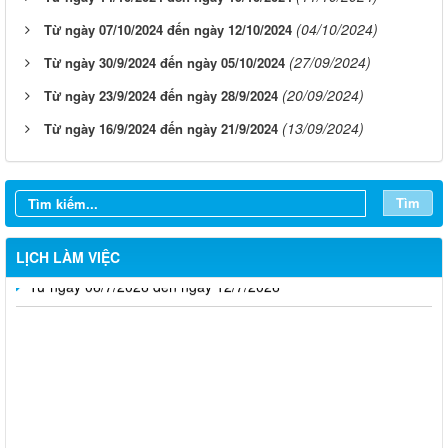
(04/10/2024)
Từ ngày 07/10/2024 đến ngày 12/10/2024
(27/09/2024)
Từ ngày 30/9/2024 đến ngày 05/10/2024
(20/09/2024)
Từ ngày 23/9/2024 đến ngày 28/9/2024
Từ ngày 03/8/2026 đến ngày 09/8/2026
(13/09/2024)
Từ ngày 16/9/2024 đến ngày 21/9/2024
Từ ngày 27/7/2026 đến ngày 02/8/2026
Từ ngày 20/7/2026 đến ngày 26/7/2026
Tìm
Từ ngày 13/7/2026 đến ngày 18/7/2026
LỊCH LÀM VIỆC
Từ ngày 06/7/2026 đến ngày 12/7/2026