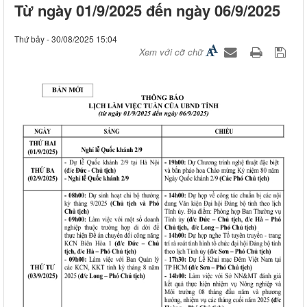
Từ ngày 01/9/2025 đến ngày 06/9/2025
Thứ bảy - 30/08/2025 15:04
Xem với cỡ chữ