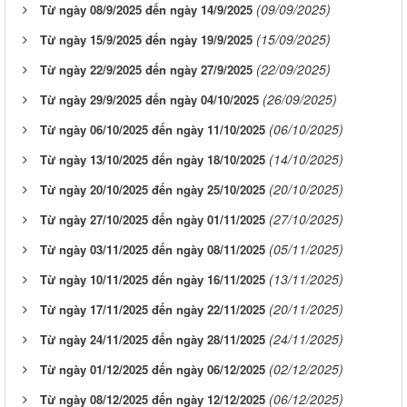
(09/09/2025)
Từ ngày 08/9/2025 đến ngày 14/9/2025
(15/09/2025)
Từ ngày 15/9/2025 đến ngày 19/9/2025
(22/09/2025)
Từ ngày 22/9/2025 đến ngày 27/9/2025
(26/09/2025)
Từ ngày 29/9/2025 đến ngày 04/10/2025
(06/10/2025)
Từ ngày 06/10/2025 đến ngày 11/10/2025
(14/10/2025)
Từ ngày 13/10/2025 đến ngày 18/10/2025
(20/10/2025)
Từ ngày 20/10/2025 đến ngày 25/10/2025
(27/10/2025)
Từ ngày 27/10/2025 đến ngày 01/11/2025
(05/11/2025)
Từ ngày 03/11/2025 đến ngày 08/11/2025
(13/11/2025)
Từ ngày 10/11/2025 đến ngày 16/11/2025
(20/11/2025)
Từ ngày 17/11/2025 đến ngày 22/11/2025
(24/11/2025)
Từ ngày 24/11/2025 đến ngày 28/11/2025
(02/12/2025)
Từ ngày 01/12/2025 đến ngày 06/12/2025
(06/12/2025)
Từ ngày 08/12/2025 đến ngày 12/12/2025