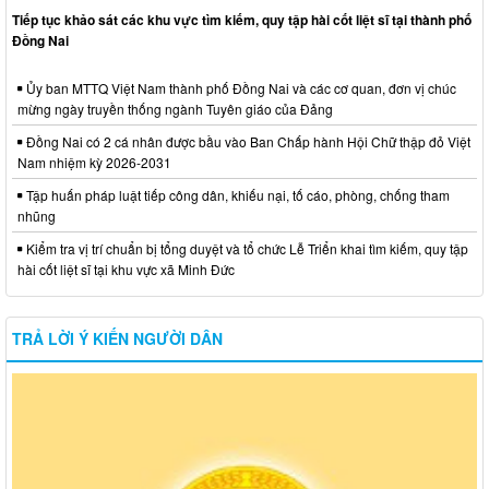
Tiếp tục khảo sát các khu vực tìm kiếm, quy tập hài cốt liệt sĩ tại thành phố
Đồng Nai
Ủy ban MTTQ Việt Nam thành phố Đồng Nai và các cơ quan, đơn vị chúc
mừng ngày truyền thống ngành Tuyên giáo của Đảng
Đồng Nai có 2 cá nhân được bầu vào Ban Chấp hành Hội Chữ thập đỏ Việt
Nam nhiệm kỳ 2026-2031
Tập huấn pháp luật tiếp công dân, khiếu nại, tố cáo, phòng, chống tham
nhũng
Kiểm tra vị trí chuẩn bị tổng duyệt và tổ chức Lễ Triển khai tìm kiếm, quy tập
hài cốt liệt sĩ tại khu vực xã Minh Đức
TRẢ LỜI Ý KIẾN NGƯỜI DÂN