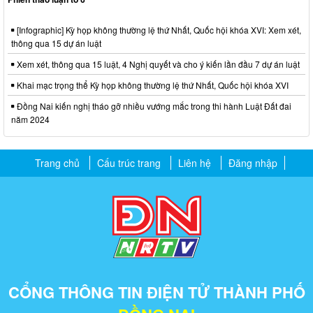
[Infographic] Kỳ họp không thường lệ thứ Nhất, Quốc hội khóa XVI: Xem xét,
thông qua 15 dự án luật
Xem xét, thông qua 15 luật, 4 Nghị quyết và cho ý kiến lần đầu 7 dự án luật
Khai mạc trọng thể Kỳ họp không thường lệ thứ Nhất, Quốc hội khóa XVI
Đồng Nai kiến nghị tháo gỡ nhiều vướng mắc trong thi hành Luật Đất đai
năm 2024
Trang chủ
Cấu trúc trang
Liên hệ
Đăng nhập
CỔNG THÔNG TIN ĐIỆN TỬ THÀNH PHỐ