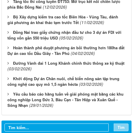
Tăng tốc thi công tuyến ĐT753: Mở trục kết nối chiến lược
(12/02/2026)
phía Bắc Đồng Nai
Bộ Xây dựng kiểm tra cao tốc Biên Hòa - Vũng Tàu, đánh
(11/02/2026)
giá phương án khai thác tạm trước Tết
Đồng Nai trao giấy chứng nhận đầu tư cho 3 dự án FDI với
(05/02/2026)
tổng vốn gần 550 triệu USD
Hoàn thành phê duyệt phương án bồi thường hơn 180ha đất
(04/02/2026)
Dự án cao tốc Dầu Giây - Tân Phú
Đường Vành đai 1 Long Khánh chính thức thông xe kỹ thuật
(03/02/2026)
Khởi động Dự án Chăn nuôi, chế biến nông sản tập trung
(03/02/2026)
công nghệ cao quy mô 1,5 ngàn hécta
Yêu cầu báo cáo hằng tuần về giải phóng mặt bằng các khu
công nghiệp Long Đức 3, Bàu Cạn - Tân Hiệp và Xuân Quế -
(29/01/2026)
Sông Nhạn
Từ ngày 03/8/2026 đến ngày 09/8/2026
Từ ngày 27/7/2026 đến ngày 02/8/2026
Tìm
Từ ngày 20/7/2026 đến ngày 26/7/2026