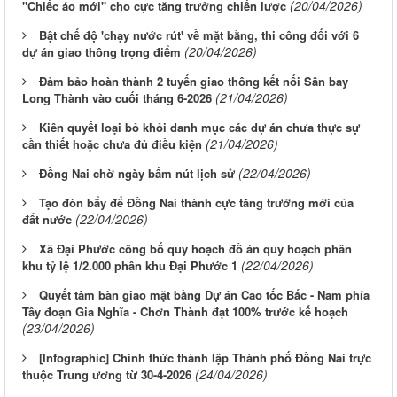
(20/04/2026)
"Chiếc áo mới" cho cực tăng trưởng chiến lược
Bật chế độ 'chạy nước rút' về mặt bằng, thi công đối với 6
(20/04/2026)
dự án giao thông trọng điểm
Đảm bảo hoàn thành 2 tuyến giao thông kết nối Sân bay
(21/04/2026)
Long Thành vào cuối tháng 6-2026
Kiên quyết loại bỏ khỏi danh mục các dự án chưa thực sự
(21/04/2026)
cần thiết hoặc chưa đủ điều kiện
(22/04/2026)
Đồng Nai chờ ngày bấm nút lịch sử
Tạo đòn bẩy để Đồng Nai thành cực tăng trưởng mới của
(22/04/2026)
đất nước
Xã Đại Phước công bố quy hoạch đồ án quy hoạch phân
(22/04/2026)
khu tỷ lệ 1/2.000 phân khu Đại Phước 1
Quyết tâm bàn giao mặt bằng Dự án Cao tốc Bắc - Nam phía
Tây đoạn Gia Nghĩa - Chơn Thành đạt 100% trước kế hoạch
(23/04/2026)
[Infographic] Chính thức thành lập Thành phố Đồng Nai trực
(24/04/2026)
thuộc Trung ương từ 30-4-2026