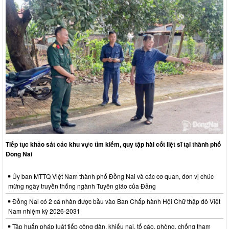
Tiếp tục khảo sát các khu vực tìm kiếm, quy tập hài cốt liệt sĩ tại thành phố
Đồng Nai
Ủy ban MTTQ Việt Nam thành phố Đồng Nai và các cơ quan, đơn vị chúc
mừng ngày truyền thống ngành Tuyên giáo của Đảng
Đồng Nai có 2 cá nhân được bầu vào Ban Chấp hành Hội Chữ thập đỏ Việt
Nam nhiệm kỳ 2026-2031
Tập huấn pháp luật tiếp công dân, khiếu nại, tố cáo, phòng, chống tham