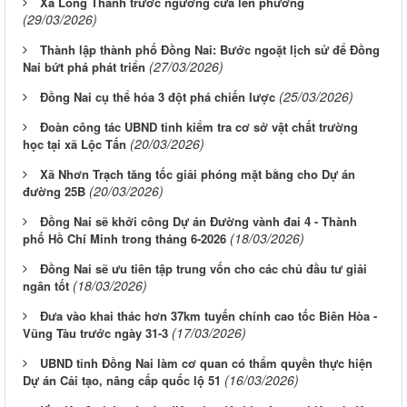
Xã Long Thành trước ngưỡng cửa lên phường
(29/03/2026)
Thành lập thành phố Đồng Nai: Bước ngoặt lịch sử để Đồng
(27/03/2026)
Nai bứt phá phát triển
(25/03/2026)
Ðồng Nai cụ thể hóa 3 đột phá chiến lược
Đoàn công tác UBND tỉnh kiểm tra cơ sở vật chất trường
(20/03/2026)
học tại xã Lộc Tấn
Xã Nhơn Trạch tăng tốc giải phóng mặt bằng cho Dự án
(20/03/2026)
đường 25B
Đồng Nai sẽ khởi công Dự án Đường vành đai 4 - Thành
(18/03/2026)
phố Hồ Chí Minh trong tháng 6-2026
Đồng Nai sẽ ưu tiên tập trung vốn cho các chủ đầu tư giải
(18/03/2026)
ngân tốt
Đưa vào khai thác hơn 37km tuyến chính cao tốc Biên Hòa -
(17/03/2026)
Vũng Tàu trước ngày 31-3
UBND tỉnh Đồng Nai làm cơ quan có thẩm quyền thực hiện
(16/03/2026)
Dự án Cải tạo, nâng cấp quốc lộ 51