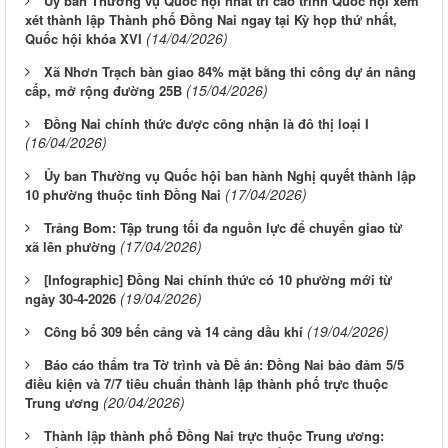
Ủy ban Thường vụ Quốc hội nhất trí cao trình Quốc hội xem
xét thành lập Thành phố Đồng Nai ngay tại Kỳ họp thứ nhất,
(14/04/2026)
Quốc hội khóa XVI
Xã Nhơn Trạch bàn giao 84% mặt bằng thi công dự án nâng
(15/04/2026)
cấp, mở rộng đường 25B
Đồng Nai chính thức được công nhận là đô thị loại I
(16/04/2026)
Ủy ban Thường vụ Quốc hội ban hành Nghị quyết thành lập
(17/04/2026)
10 phường thuộc tỉnh Đồng Nai
Trảng Bom: Tập trung tối đa nguồn lực để chuyển giao từ
(17/04/2026)
xã lên phường
[Infographic] Đồng Nai chính thức có 10 phường mới từ
(19/04/2026)
ngày 30-4-2026
(19/04/2026)
Công bố 309 bến cảng và 14 cảng dầu khí
Báo cáo thẩm tra Tờ trình và Đề án: Đồng Nai bảo đảm 5/5
điều kiện và 7/7 tiêu chuẩn thành lập thành phố trực thuộc
(20/04/2026)
Trung ương
Thành lập thành phố Đồng Nai trực thuộc Trung ương: