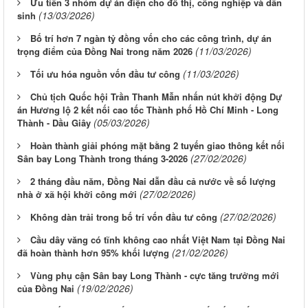
Ưu tiên 3 nhóm dự án điện cho đô thị, công nghiệp và dân
(13/03/2026)
sinh
Bố trí hơn 7 ngàn tỷ đồng vốn cho các công trình, dự án
(11/03/2026)
trọng điểm của Đồng Nai trong năm 2026
(11/03/2026)
Tối ưu hóa nguồn vốn đầu tư công
Chủ tịch Quốc hội Trần Thanh Mẫn nhấn nút khởi động Dự
án Hương lộ 2 kết nối cao tốc Thành phố Hồ Chí Minh - Long
(05/03/2026)
Thành - Dầu Giây
Hoàn thành giải phóng mặt bằng 2 tuyến giao thông kết nối
(27/02/2026)
Sân bay Long Thành trong tháng 3-2026
2 tháng đầu năm, Đồng Nai dẫn đầu cả nước về số lượng
(27/02/2026)
nhà ở xã hội khởi công mới
(27/02/2026)
Không dàn trải trong bố trí vốn đầu tư công
Cầu dây văng có tĩnh không cao nhất Việt Nam tại Đồng Nai
(21/02/2026)
đã hoàn thành hơn 95% khối lượng
Vùng phụ cận Sân bay Long Thành - cực tăng trưởng mới
(19/02/2026)
của Ðồng Nai