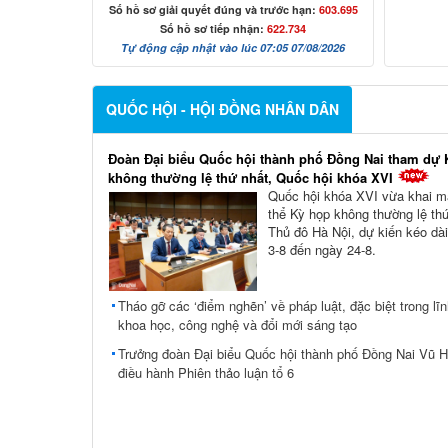
Số hồ sơ giải quyết đúng và trước hạn:
603.695
Số hồ sơ tiếp nhận:
622.734
Tự động cập nhật vào lúc 07:05 07/08/2026
QUỐC HỘI - HỘI ĐỒNG NHÂN DÂN
Đoàn Đại biểu Quốc hội thành phố Đồng Nai tham dự 
không thường lệ thứ nhất, Quốc hội khóa XVI
Quốc hội khóa XVI vừa khai m
thể Kỳ họp không thường lệ thứ
Thủ đô Hà Nội, dự kiến kéo dài
3-8 đến ngày 24-8.
Tháo gỡ các ‘điểm nghẽn’ về pháp luật, đặc biệt trong lĩ
khoa học, công nghệ và đổi mới sáng tạo
Trưởng đoàn Đại biểu Quốc hội thành phố Đồng Nai Vũ 
điều hành Phiên thảo luận tổ 6