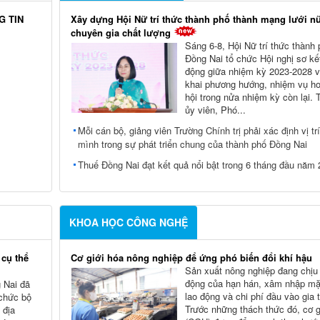
G TIN
Xây dựng Hội Nữ trí thức thành phố thành mạng lưới n
chuyên gia chất lượng
Sáng 6-8, Hội Nữ trí thức thành
Đồng Nai tổ chức Hội nghị sơ kế
động giữa nhiệm kỳ 2023-2028 và
khai phương hướng, nhiệm vụ ho
hội trong nửa nhiệm kỳ còn lại.
ủy viên, Phó...
Mỗi cán bộ, giảng viên Trường Chính trị phải xác định vị tr
mình trong sự phát triển chung của thành phố Đồng Nai
Thuế Đồng Nai đạt kết quả nổi bật trong 6 tháng đầu năm
KHOA HỌC CÔNG NGHỆ
 cụ thể
Cơ giới hóa nông nghiệp để ứng phó biến đổi khí hậu
Sản xuất nông nghiệp đang chịu
động của hạn hán, xâm nhập mặn
 Nai đã
lao động và chi phí đầu vào gia 
 chức bộ
Trước những thách thức đó, cơ g
 địa