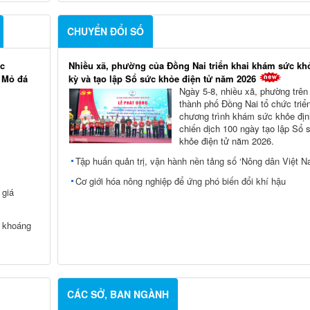
CHUYỂN ĐỔI SỐ
ác
Nhiều xã, phường của Đồng Nai triển khai khám sức kh
i Mỏ đá
kỳ và tạo lập Sổ sức khỏe điện tử năm 2026
Ngày 5-8, nhiều xã, phường trên
thành phố Đồng Nai tổ chức triể
chương trình khám sức khỏe địn
chiến dịch 100 ngày tạo lập Sổ 
khỏe điện tử năm 2026.
Tập huấn quản trị, vận hành nền tảng số ‘Nông dân Việt N
Cơ giới hóa nông nghiệp để ứng phó biến đổi khí hậu
 giá
c khoáng
CÁC SỞ, BAN NGÀNH