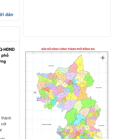
hiện năm 2026 (đợt 1) lần 3
Kế hoạch Thông tin, tuyên truyền triển
ời dân
khai Kế hoạch Khám sức khỏe định kỳ
hoặc khám sàng lọc miễn phí ít nhất mỗi
năm một lần cho người dân trên địa bàn
thành phố Đồng Nai
Hỗ trợ đăng tải thông tin hợp nhất,
/NQ-HĐND
thay đổi địa chỉ trụ sở làm việc
h phố
ờng
Công khai thông tin vi phạm pháp luật
trong lĩnh vực đất đai, tại phường Hố Nai
 thành
 với
i
các