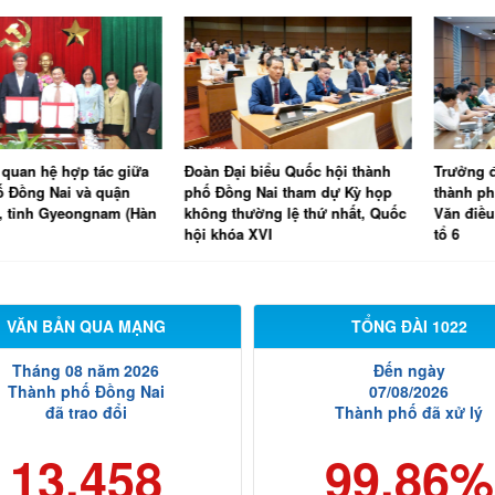
ệ hợp tác giữa
Đoàn Đại biểu Quốc hội thành
Trưởng đoàn Đạ
Nai và quận
phố Đồng Nai tham dự Kỳ họp
thành phố Đồng
Gyeongnam (Hàn
không thường lệ thứ nhất, Quốc
Văn điều hành P
hội khóa XVI
tổ 6
VĂN BẢN QUA MẠNG
TỔNG ĐÀI 1022
Tháng 08 năm 2026
Đến ngày
Thành phố Đồng Nai
07/08/2026
đã trao đổi
Thành phố đã xử lý
13.458
99.86%