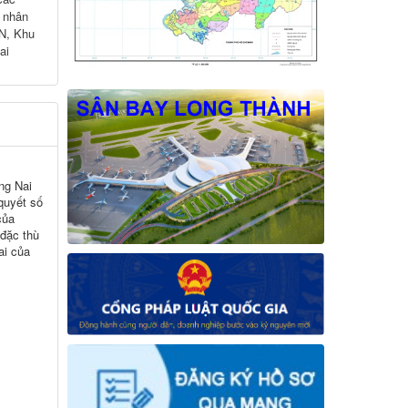
 nhân
CN, Khu
ai
ng Nai
 quyết số
của
 đặc thù
ai của