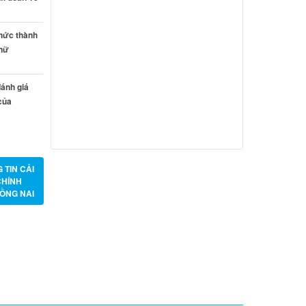
Từ ngày 27/7/2026 đến ngày
02/8/2026
thức thành
 nữ
Từ ngày 20/7/2026 đến ngày
26/7/2026
ánh giá
Từ ngày 13/7/2026 đến ngày
của
18/7/2026
Từ ngày 06/7/2026 đến ngày
12/7/2026
 TIN CẢI
CHÍNH
ỒNG NAI