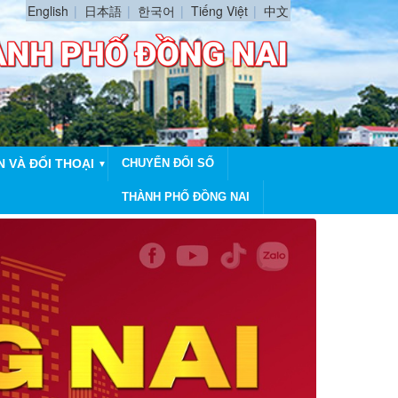
English
日本語
한국어
Tiếng Việt
中文
N VÀ ĐỐI THOẠI
CHUYỂN ĐỔI SỐ
▼
THÀNH PHỐ ĐỒNG NAI