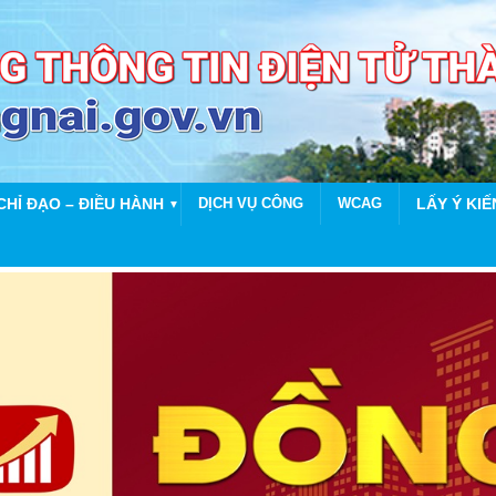
CHỈ ĐẠO – ĐIỀU HÀNH
DỊCH VỤ CÔNG
WCAG
LẤY Ý KIẾ
▼