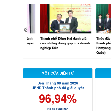
trí thức thành
Thành phố Đồng Nai đánh giá
Thúc đẩy quan h
lưới nữ chuyên
cao những đóng góp của doanh
thành phố Đồng 
nghiệp Đức
Hamyang, tỉnh 
Quốc)
MỘT CỬA ĐIỆN TỬ
Đến Tháng 08 năm 2026
UBND Thành phố đã giải quyết
96,94%
Hồ sơ đúng hạn