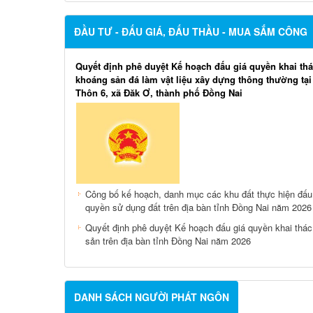
ĐẦU TƯ - ĐẤU GIÁ, ĐẤU THẦU - MUA SẮM CÔNG
Quyết định phê duyệt Kế hoạch đấu giá quyền khai th
khoáng sản đá làm vật liệu xây dựng thông thường tạ
Thôn 6, xã Đăk Ơ, thành phố Đồng Nai
Công bố kế hoạch, danh mục các khu đất thực hiện đấu
quyền sử dụng đất trên địa bàn tỉnh Đồng Nai năm 2026
Quyết định phê duyệt Kế hoạch đấu giá quyền khai thá
sản trên địa bàn tỉnh Đồng Nai năm 2026
DANH SÁCH NGƯỜI PHÁT NGÔN