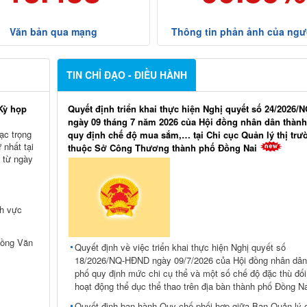
Văn bản qua mạng
Thông tin phản ảnh của ngư
TIN CHỈ ĐẠO - ĐIỀU HÀNH
Kỳ họp
Quyết định triển khai thực hiện Nghị quyết số 24/2026
ngày 09 tháng 7 năm 2026 của Hội đồng nhân dân thàn
ạc trọng
quy định chế độ mua sắm,… tại Chi cục Quản lý thị trư
 nhất tại
thuộc Sở Công Thương thành phố Đồng Nai
 từ ngày
nh vực
Hồng Văn
Quyết định về việc triển khai thực hiện Nghị quyết số
18/2026/NQ-HĐND ngày 09/7/2026 của Hội đồng nhân dân
phố quy định mức chi cụ thể và một số chế độ đặc thù đối
hoạt động thể dục thể thao trên địa bàn thành phố Đồng Na
Quyết định ban hành Quy chế phối hợp giữa Ban Quản lý 