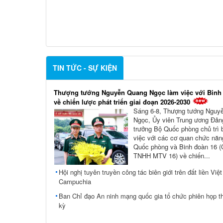
TIN TỨC - SỰ KIỆN
Thượng tướng Nguyễn Quang Ngọc làm việc với Binh
về chiến lược phát triển giai đoạn 2026-2030
Sáng 6-8, Thượng tướng Nguy
Ngọc, Ủy viên Trung ương Đản
trưởng Bộ Quốc phòng chủ trì 
việc với các cơ quan chức nă
Quốc phòng và Binh đoàn 16 (
TNHH MTV 16) về chiến...
Hội nghị tuyên truyền công tác biên giới trên đất liền Việ
Campuchia
Ban Chỉ đạo An ninh mạng quốc gia tổ chức phiên họp t
kỳ