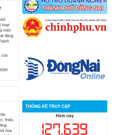
ữ
 phố
t hoạt
 triển
ạt động
 Thành
í của
 2026
THỐNG KÊ TRUY CẬP
 tác
Hôm nay
, thiếu
127,639
tăng.
iới hóa