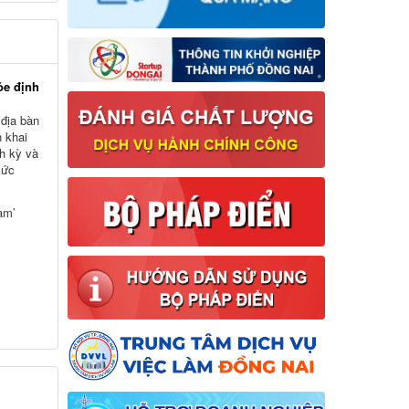
ỏe định
 địa bàn
n khai
h kỳ và
sức
am’