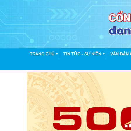
TRANG CHỦ
TIN TỨC - SỰ KIỆN
VĂN BẢN 
▼
▼