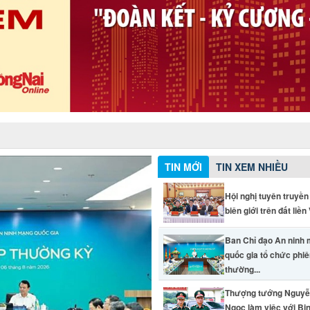
TIN MỚI
TIN XEM NHIỀU
Hội nghị tuyên truyền
biên giới trên đất liền V
Ban Chỉ đạo An ninh
quốc gia tổ chức phi
thường...
Thượng tướng Nguyễ
Ngọc làm việc với Bi