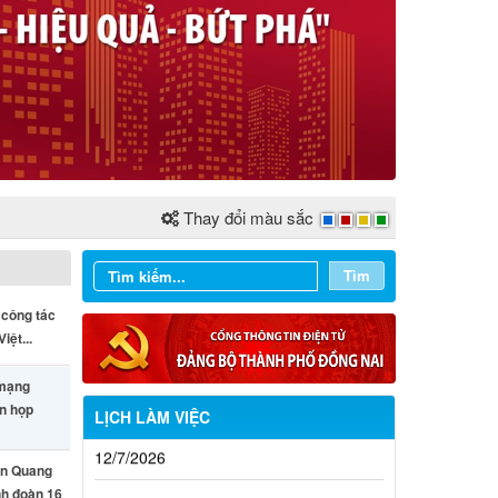
Thay đổi màu sắc
Tìm
 công tác
iệt...
 mạng
ên họp
LỊCH LÀM VIỆC
Từ ngày 03/8/2026 đến ngày
n Quang
09/8/2026
nh đoàn 16