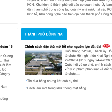
KCN, Khu kinh tế thành phố với các cơ quan thuộc Ủy ban
dân thành phố trong công tác quản lý nhà nước tại các K
kinh tế, Khu công nghệ cao trên địa bàn thành phố Đồng N
THÀNH PHỐ ĐỒNG NAI
 đoàn 16
Chính sách đặc thù mở lối cho nguồn lực đất đai
Cuối tháng 7-2026, Thành ủy Ðồ
tổ chức Hội nghị triển khai Nghị
ễn Quang
29/2026/QH16, ngày 24-4-2026 
g, Thứ
Quốc hội về cơ chế, chính sách
buổi làm
xử lý vi phạm pháp luật về đất đ
ng Bộ
tổ chức,...
Công ty
Thi đua bằng những kết quả cụ thể
t Nam -
Cách làm mới trong khơi thông mặt bằng
hường