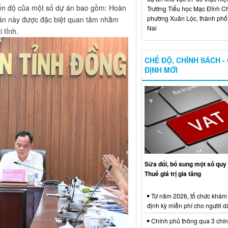
 tiến độ của một số dự án bao gồm: Hoàn
Trường Tiểu học Mạc Đĩnh Chi
phường Xuân Lộc, thành ph
ự án này được đặc biệt quan tâm nhằm
Nai
 tỉnh.
CHẾ ĐỘ, CHÍNH SÁCH -
ĐỊNH MỚI
Sửa đổi, bổ sung một số quy 
Thuế giá trị gia tăng
Từ năm 2026, tổ chức khám
định kỳ miễn phí cho người d
Chính phủ thông qua 3 chí