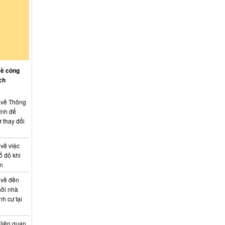
Hỗ trợ đăng tải thông tin hợp nhất,
thay đổi địa chỉ trụ sở làm việc
Công khai thông tin vi phạm pháp luật
trong lĩnh vực đất đai, tại phường Hố Nai
về công
ch
: về Thông
ính để
 thay đổi
 về việc
ổ đỏ khi
án
 về đền
hồi nhà
nh cư tại
 liên quan