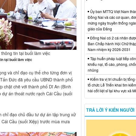
Ủy ban MTTQ Việt Nam thà
Đồng Nai và các cơ quan, đơ
mừng ngày truyền thống ngà
giáo của Đảng
Đồng Nai có 2 cá nhân đượ
Ban Chấp hành Hội Chữ thập
Nam nhiệm kỳ 2026-2031
hông tin tại buổi làm việc
Tập huấn pháp luật tiếp côn
n tại buổi làm việc
khiếu nại, tố cáo, phòng, ch
nhũng
ọng và chỉ đạo cụ thể cho từng đơn vị
Kiểm tra vị trí chuẩn bị tổng
Võ Tấn Đức đã yêu cầu UBND thành phố
tổ chức Lễ Triển khai tìm kiếm
ợp chặt chẽ với thành phố Dĩ An (Bình
hài cốt liệt sĩ tại khu vực xã 
 dự án thoát nước rạch Cái Cầu (suối
TRẢ LỜI Ý KIẾN NGƯỜI
 chỉ đạo chủ đầu tư dự án tập trung xử
h Cái Cầu (suối Xiệp) trước mùa mưa