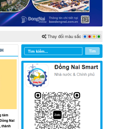
Thay đổi màu sắc
NH
Tìm
g tâm
 Đồng Nai
, thành