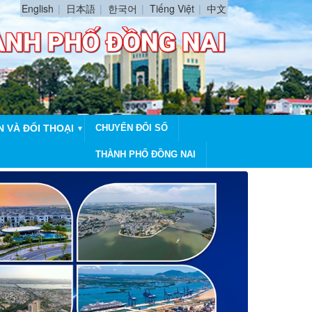
English
日本語
한국어
Tiếng Việt
中文
N VÀ ĐỐI THOẠI
CHUYỂN ĐỔI SỐ
▼
THÀNH PHỐ ĐỒNG NAI