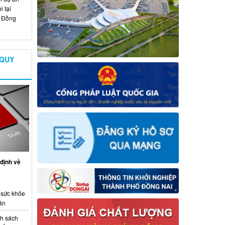
 tại
ố Đồng
 QUY
định về
 sức khỏe
ân
nh sách