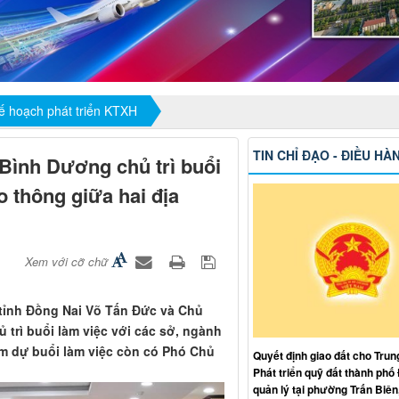
ế hoạch phát triển KTXH
TIN CHỈ ĐẠO - ĐIỀU HÀ
Bình Dương chủ trì buổi
o thông giữa hai địa
Xem với cỡ chữ
 tỉnh Đồng Nai Võ Tấn Đức và Chủ
trì buổi làm việc với các sở, ngành
ham dự buổi làm việc còn có Phó Chủ
Quyết định giao đất cho Trun
Phát triển quỹ đất thành phố
quản lý tại phường Trấn Biên