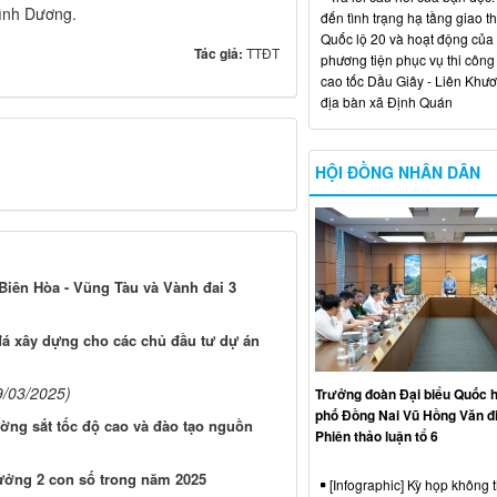
Bình Dương.
đến tình trạng hạ tầng giao t
Quốc lộ 20 và hoạt động của
Tác giả:
TTĐT
phương tiện phục vụ thi công
cao tốc Dầu Giây - Liên Khươ
địa bàn xã Định Quán
HỘI ĐỒNG NHÂN DÂN
 Biên Hòa - Vũng Tàu và Vành đai 3
đá xây dựng cho các chủ đầu tư dự án
9/03/2025)
Trưởng đoàn Đại biểu Quốc h
phố Đồng Nai Vũ Hồng Văn đ
ường sắt tốc độ cao và đào tạo nguồn
Phiên thảo luận tổ 6
rưởng 2 con số trong năm 2025
[Infographic] Kỳ họp không 