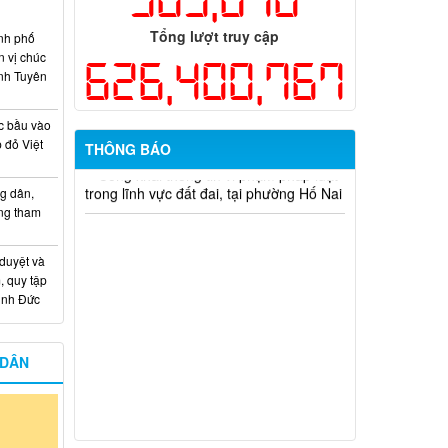
Tổng lượt truy cập
nh phố
n vị chúc
626,400,767
nh Tuyên
c bầu vào
 đỏ Việt
THÔNG BÁO
Thông báo về việc tuyển dụng viên
g dân,
chức năm 2026
ống tham
Thông báo tuyển chọn tổ chức và cá
 duyệt và
nhân chủ trì thực hiện nhiệm vụ khoa
, quy tập
học và công nghệ cấp thành phố sử
Minh Đức
dụng ngân sách nhà nước đặt hàng thực
hiện năm 2026 (đợt 1) lần 3
Kế hoạch Thông tin, tuyên truyền triển
 DÂN
khai Kế hoạch Khám sức khỏe định kỳ
hoặc khám sàng lọc miễn phí ít nhất mỗi
năm một lần cho người dân trên địa bàn
thành phố Đồng Nai