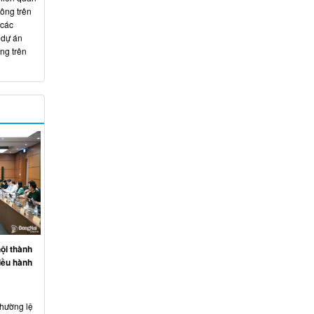
hông trên
 các
 dự án
ng trên
ội thành
iều hành
thường lệ