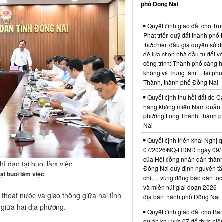
phố Đồng Nai
Quyết định giao đất cho Tr
Phát triển quỹ đất thành phố
thực hiện đấu giá quyền sử d
để lựa chọn nhà đầu tư đối vớ
công trình: Thành phố cảng 
không và Trung tâm… tại ph
Thành, thành phố Đồng Nai
Quyết định thu hồi đất do C
hàng không miền Nam quản l
phường Long Thành, thành 
Nai
Quyết định triển khai Nghị 
07/2026/NQ-HĐND ngày 09/
của Hội đồng nhân dân thàn
ỉ đạo tại buổi làm việc
Đồng Nai quy định nguyên tắc
ại buổi làm việc
chí,… vùng đồng bào dân tộc
và miền núi giai đoạn 2026 -
thoát nước và giao thông giữa hai tỉnh
địa bàn thành phố Đồng Nai
i giữa hai địa phương.
Quyết định giao đất cho Ba
dự án khu vực 07 để thực hiệ