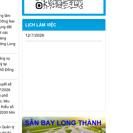
ung tâm
 Đồng Nai
LỊCH LÀM VIỆC
ụng đất
i các
Từ ngày 03/8/2026 đến ngày
hàng
09/8/2026
ường Long
Từ ngày 27/7/2026 đến ngày
ảng vụ
02/8/2026
ý tại
phố Đồng
Từ ngày 20/7/2026 đến ngày
26/7/2026
quyết số
Từ ngày 13/7/2026 đến ngày
7/2026
18/7/2026
h phố
, tiêu
Từ ngày 06/7/2026 đến ngày
 thiểu số
12/7/2026
 2030 trên
n Quản lý
n dự án