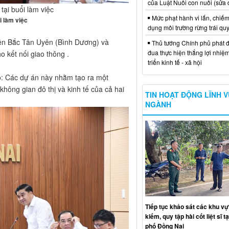
của Luật Nuôi con nuôi (sửa 
ại buổi làm việc
Mức phạt hành vi lấn, chiếm
i làm việc
dụng môi trường rừng trái qu
yện Bắc Tân Uyên (Bình Dương) và
Thủ tướng Chính phủ phát đ
đua thực hiện thắng lợi nhiệ
o kết nối giao thông .
triển kinh tế - xã hội
o: Các dự án này nhằm tạo ra một
không gian đô thị và kinh tế của cả hai
TIN HOẠT ĐỘNG LĨNH 
NGÀNH
Tiếp tục khảo sát các khu vự
kiếm, quy tập hài cốt liệt sĩ t
phố Đồng Nai