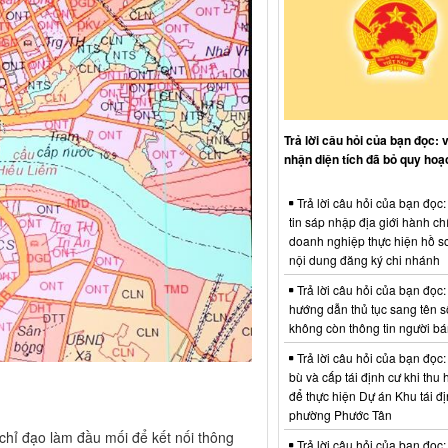
Trả lời câu hỏi của bạn đọc: 
nhận diện tích đã bỏ quy hoạ
Trả lời câu hỏi của bạn đọc
tin sáp nhập địa giới hành ch
doanh nghiệp thực hiện hồ sơ
nội dung đăng ký chi nhánh
Trả lời câu hỏi của bạn đọc:
hướng dẫn thủ tục sang tên s
không còn thông tin người b
Trả lời câu hỏi của bạn đọc:
bù và cấp tái định cư khi thu 
để thực hiện Dự án Khu tái đị
phường Phước Tân
chỉ đạo làm đầu mối để kết nối thông
Trả lời câu hỏi của bạn đọc: