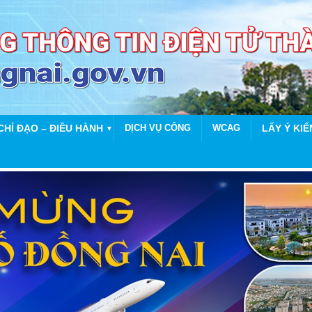
CHỈ ĐẠO – ĐIỀU HÀNH
DỊCH VỤ CÔNG
WCAG
LẤY Ý KIẾ
▼