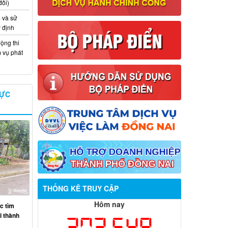
đổi)
 và sử
y định
ộng thi
m vụ phát
VỰC
THỐNG KÊ TRUY CẬP
Hôm nay
c tìm
ại thành
303,648