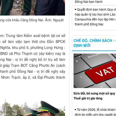
Đồng Nai ban hành
Quyết định ban hành Quy c
hợp quản lý lưu học sinh Lào
Campuchia đến học tập trên 
phòng cửa khẩu Cảng Đồng Nai. Ảnh: Nguyệt
thành phố Đồng Nai
gồm: Trung tâm Kiểm soát bệnh tật cơ sở
CHẾ ĐỘ, CHÍNH SÁCH -
trụ sở làm việc tạm thời cho Đồn BPCK
ĐỊNH MỚI
 Nghĩa, khu phố 5, phường Long Hưng -
UBND xã Phú Thạnh cũ (dự kiến) nay là
Nai - vị trí đề nghị bố trí trụ sở làm
ất giáp Trạm BOT Cảng Phước An (cách
ành phố Đồng Nai - vị trí đề nghị xây
hơn Trạch, ấp 2, xã Đại Phước thành
Sửa đổi, bổ sung một số quy 
Thuế giá trị gia tăng
Từ năm 2026, tổ chức khám
định kỳ miễn phí cho người d