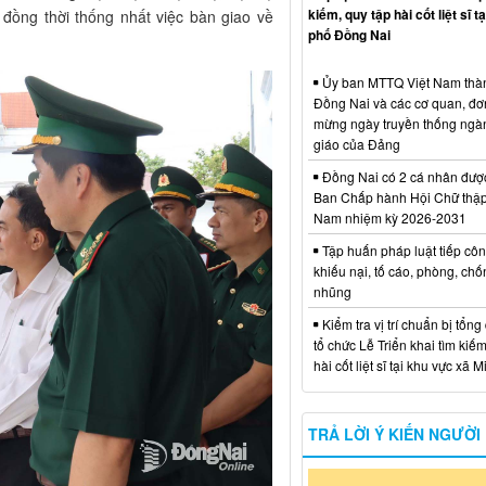
kiếm, quy tập hài cốt liệt sĩ t
 đồng thời thống nhất việc bàn giao về
phố Đồng Nai
Ủy ban MTTQ Việt Nam thà
Đồng Nai và các cơ quan, đơ
mừng ngày truyền thống ngà
giáo của Đảng
Đồng Nai có 2 cá nhân đượ
Ban Chấp hành Hội Chữ thập
Nam nhiệm kỳ 2026-2031
Tập huấn pháp luật tiếp côn
khiếu nại, tố cáo, phòng, ch
nhũng
Kiểm tra vị trí chuẩn bị tổng
tổ chức Lễ Triển khai tìm kiếm
hài cốt liệt sĩ tại khu vực xã 
TRẢ LỜI Ý KIẾN NGƯỜI