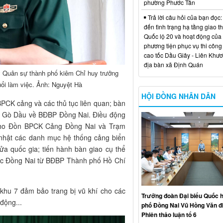
phường Phước Tân
Trả lời câu hỏi của bạn đọc:
đến tình trạng hạ tầng giao t
Quốc lộ 20 và hoạt động của
phương tiện phục vụ thi công
cao tốc Dầu Giây - Liên Khươ
địa bàn xã Định Quán
 Quân sự thành phố kiêm Chỉ huy trưởng
uổi làm việc. Ảnh: Nguyệt Hà
HỘI ĐỒNG NHÂN DÂN
BPCK cảng và các thủ tục liên quan; bàn
à Gò Dầu về BĐBP Đồng Nai. Điều động
u cho Đồn BPCK Cảng Đồng Nai và Trạm
nhật các danh mục hệ thống cảng biển
cửa quốc gia; tiến hành bàn giao cụ thể
ộc Đồng Nai từ BĐBP Thành phố Hồ Chí
khu 7 đảm bảo trang bị vũ khí cho các
Trưởng đoàn Đại biểu Quốc h
động...
phố Đồng Nai Vũ Hồng Văn đ
Phiên thảo luận tổ 6