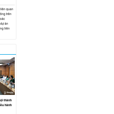
 liên quan
hông trên
 các
 dự án
ng trên
ội thành
iều hành