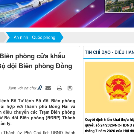
An ninh - Quốc phòng
TIN CHỈ ĐẠO - ĐIỀU HÀ
m Biên phòng cửa khẩu
Bộ đội Biên phòng Đồng
Xem với cỡ chữ
 lệnh Bộ Tư lệnh Bộ đội Biên phòng
ối hợp với thành phố Đồng Nai và
ằm điều chuyển các Trạm Biên phòng
ừ Bộ đội Biên phòng (BĐBP) Thành
Quyết định triển khai thực hi
ản lý.
quyết số 24/2026/NQ-HĐND 
tháng 7 năm 2026 của Hội đ
ụ Thành ủy, Phó Chủ tịch UBND thành