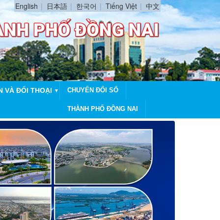
English
日本語
한국어
Tiếng Việt
中文
N VÀ ĐỐI THOẠI
CHUYỂN ĐỔI SỐ
▼
THÀNH PHỐ ĐỒNG NAI