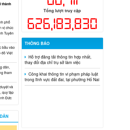
ại thành
Tổng lượt truy cập
Kế hoạch Thông tin, tuyên truyền triển
khai Kế hoạch Khám sức khỏe định kỳ
626,183,830
hoặc khám sàng lọc miễn phí ít nhất mỗi
nh phố
năm một lần cho người dân trên địa bàn
n vị chúc
thành phố Đồng Nai
nh Tuyên
THÔNG BÁO
Hỗ trợ đăng tải thông tin hợp nhất,
c bầu vào
thay đổi địa chỉ trụ sở làm việc
 đỏ Việt
Công khai thông tin vi phạm pháp luật
trong lĩnh vực đất đai, tại phường Hố Nai
g dân,
ống tham
 duyệt và
, quy tập
Minh Đức
 DÂN