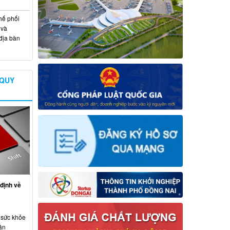
hế phối
 và
địa bàn
 QUY
định về
 sức khỏe
ân