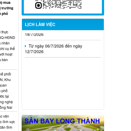
Từ ngày 20/7/2026 đến ngày
độ mua
26/7/2026
ị trường
h phố
Từ ngày 13/7/2026 đến ngày
LỊCH LÀM VIỆC
18/7/2026
i thực
Từ ngày 06/7/2026 đến ngày
6/NQ-HĐND
12/7/2026
g nhân
hi cụ thể
với hoạt
a bàn
hế phối
CN, Khu
 quan
h phố
ớc tại
ông nghệ
Đồng Nai
ác văn
 lĩnh vực
dân tỉnh