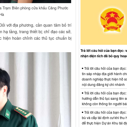
m của Trạm Biên phòng cửa khẩu Cảng Phước
 Hà
Đối với địa phương, cần quan tâm bố trí
hạ tầng, trang thiết bị; chỉ đạo các sở,
 hiện hoàn chỉnh các thủ tục chuẩn bị
Trả lời câu hỏi của bạn đọc: 
nhận diện tích đã bỏ quy hoạ
Trả lời câu hỏi của bạn đọc
tin sáp nhập địa giới hành ch
doanh nghiệp thực hiện hồ sơ
nội dung đăng ký chi nhánh
Trả lời câu hỏi của bạn đọc:
hướng dẫn thủ tục sang tên s
không còn thông tin người b
Trả lời câu hỏi của bạn đọc:
bù và cấp tái định cư khi thu 
để thực hiện Dự án Khu tái đị