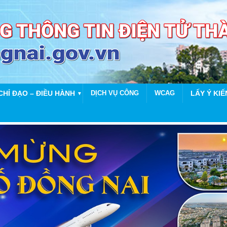
CHỈ ĐẠO – ĐIỀU HÀNH
DỊCH VỤ CÔNG
WCAG
LẤY Ý KIẾ
▼