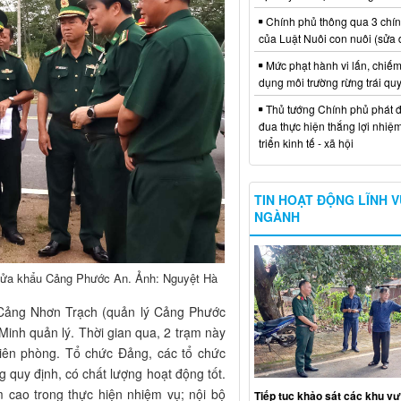
Chính phủ thông qua 3 chí
của Luật Nuôi con nuôi (sửa 
Mức phạt hành vi lấn, chiếm
dụng môi trường rừng trái qu
Thủ tướng Chính phủ phát đ
đua thực hiện thắng lợi nhiệ
triển kinh tế - xã hội
TIN HOẠT ĐỘNG LĨNH 
NGÀNH
 cửa khẩu Cảng Phước An. Ảnh: Nguyệt Hà
Cảng Nhơn Trạch (quản lý Cảng Phước
nh quản lý. Thời gian qua, 2 trạm này
biên phòng. Tổ chức Đảng, các tổ chức
quy định, có chất lượng hoạt động tốt.
m cao trong thực hiện nhiệm vụ; nội bộ
Tiếp tục khảo sát các khu vự