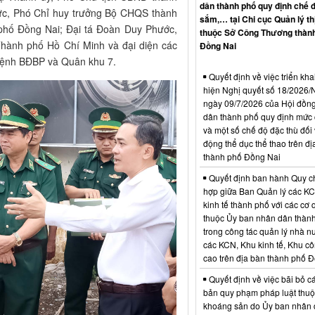
dân thành phố quy định chế 
ức, Phó Chỉ huy trưởng Bộ CHQS thành
sắm,… tại Chi cục Quản lý th
phố Đồng Nai; Đại tá Đoàn Duy Phước,
thuộc Sở Công Thương thàn
ành phố Hồ Chí Minh và đại diện các
Đồng Nai
lệnh BĐBP và Quân khu 7.
Quyết định về việc triển kha
hiện Nghị quyết số 18/202
ngày 09/7/2026 của Hội đồn
dân thành phố quy định mức c
và một số chế độ đặc thù đối 
động thể dục thể thao trên đị
thành phố Đồng Nai
Quyết định ban hành Quy c
hợp giữa Ban Quản lý các K
kinh tế thành phố với các cơ
thuộc Ủy ban nhân dân thàn
trong công tác quản lý nhà nư
các KCN, Khu kinh tế, Khu c
cao trên địa bàn thành phố 
Quyết định về việc bãi bỏ c
bản quy phạm pháp luật thuộc
khoáng sản do Ủy ban nhân 