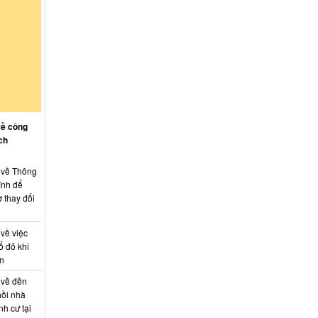
về công
ch
: về Thông
ính để
 thay đổi
 về việc
ổ đỏ khi
án
 về đền
hồi nhà
nh cư tại