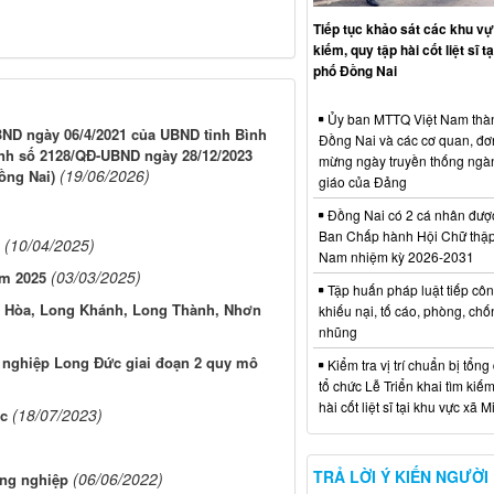
Tiếp tục khảo sát các khu vự
kiếm, quy tập hài cốt liệt sĩ t
phố Đồng Nai
Ủy ban MTTQ Việt Nam thà
BND ngày 06/4/2021 của UBND tỉnh Bình
Đồng Nai và các cơ quan, đơ
ịnh số 2128/QĐ-UBND ngày 28/12/2023
mừng ngày truyền thống ngà
(19/06/2026)
ồng Nai)
giáo của Đảng
Đồng Nai có 2 cá nhân đượ
Ban Chấp hành Hội Chữ thập
(10/04/2025)
Nam nhiệm kỳ 2026-2031
(03/03/2025)
ăm 2025
Tập huấn pháp luật tiếp côn
iên Hòa, Long Khánh, Long Thành, Nhơn
khiếu nại, tố cáo, phòng, ch
nhũng
 nghiệp Long Đức giai đoạn 2 quy mô
Kiểm tra vị trí chuẩn bị tổng
tổ chức Lễ Triển khai tìm kiếm
hài cốt liệt sĩ tại khu vực xã 
(18/07/2023)
ộc
TRẢ LỜI Ý KIẾN NGƯỜI
(06/06/2022)
ông nghiệp