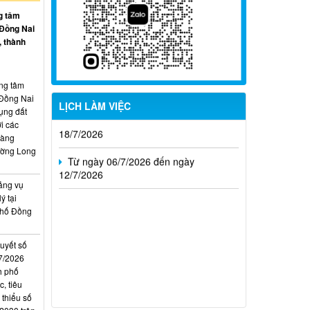
g tâm
Từ ngày 27/7/2026 đến ngày
 Đồng Nai
02/8/2026
, thành
Từ ngày 20/7/2026 đến ngày
26/7/2026
ung tâm
 Đồng Nai
Từ ngày 13/7/2026 đến ngày
LỊCH LÀM VIỆC
ụng đất
18/7/2026
i các
hàng
Từ ngày 06/7/2026 đến ngày
ường Long
12/7/2026
ảng vụ
ý tại
phố Đồng
quyết số
7/2026
h phố
, tiêu
 thiểu số