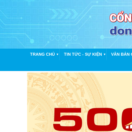
TRANG CHỦ
TIN TỨC - SỰ KIỆN
VĂN BẢN 
▼
▼