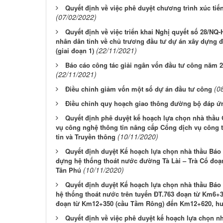
Quyết định về việc phê duyệt chương trình xúc tiế
(07/02/2022)
Quyết định về việc triển khai Nghị quyết số 28/N
nhân dân tỉnh về chủ trương đầu tư dự án xây dựng
(22/11/2021)
(giai đoạn 1)
Báo cáo công tác giải ngân vốn đầu tư công năm 2
(22/11/2021)
(0
Điều chỉnh giảm vốn một số dự án đầu tư công
Điều chỉnh quy hoạch giao thông đường bộ đáp ứn
Quyết định phê duyệt kế hoạch lựa chọn nhà thầu G
vụ công nghệ thông tin nâng cấp Cổng dịch vụ công 
(10/11/2020)
tin và Truyền thông
Quyết định duyệt Kế hoạch lựa chọn nhà thầu Báo c
dựng hệ thống thoát nước đường Tà Lài – Trà Cổ đo
(10/11/2020)
Tân Phú
Quyết định duyệt Kế hoạch lựa chọn nhà thầu Báo c
hệ thống thoát nước trên tuyến ĐT.763 đoạn từ Km6+
đoạn từ Km12+350 (cầu Tầm Rông) đến Km12+620, h
Quyết định về việc phê duyệt kế hoạch lựa chọn nh