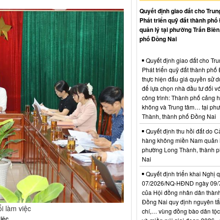
Quyết định giao đất cho Trun
Phát triển quỹ đất thành phố
quản lý tại phường Trấn Biên
phố Đồng Nai
Quyết định giao đất cho Tr
Phát triển quỹ đất thành phố
thực hiện đấu giá quyền sử d
để lựa chọn nhà đầu tư đối vớ
công trình: Thành phố cảng 
không và Trung tâm… tại ph
Thành, thành phố Đồng Nai
Quyết định thu hồi đất do C
hàng không miền Nam quản l
phường Long Thành, thành 
Nai
Quyết định triển khai Nghị 
07/2026/NQ-HĐND ngày 09/
của Hội đồng nhân dân thàn
Đồng Nai quy định nguyên tắc
i làm việc
chí,… vùng đồng bào dân tộc
việc