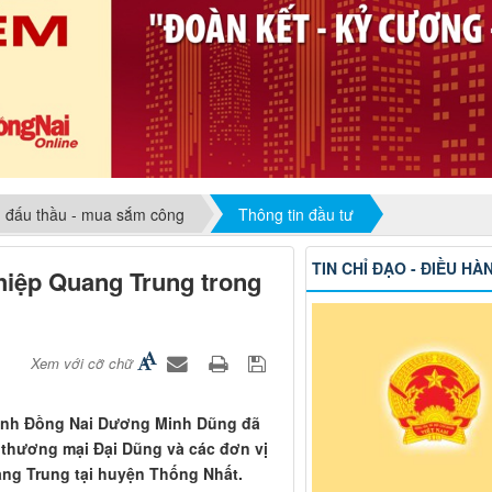
, đấu thầu - mua sắm công
Thông tin đầu tư
TIN CHỈ ĐẠO - ĐIỀU HÀ
iệp Quang Trung trong
Xem với cỡ chữ
 tỉnh Đồng Nai Dương Minh Dũng đã
 thương mại Đại Dũng và các đơn vị
ang Trung tại huyện Thống Nhất.