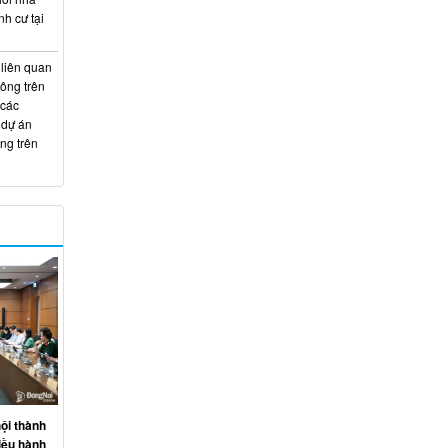
nh cư tại
 liên quan
hông trên
 các
 dự án
ng trên
ội thành
iều hành