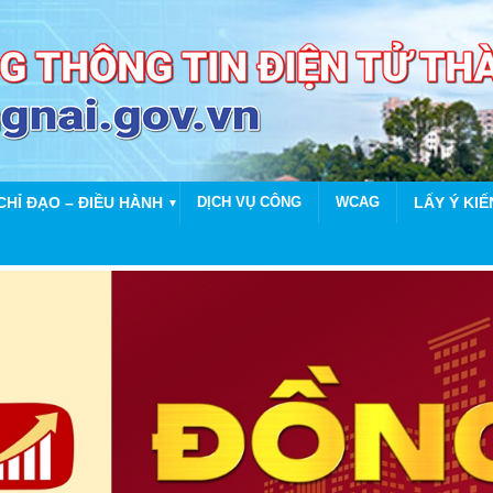
CHỈ ĐẠO – ĐIỀU HÀNH
DỊCH VỤ CÔNG
WCAG
LẤY Ý KIẾ
▼