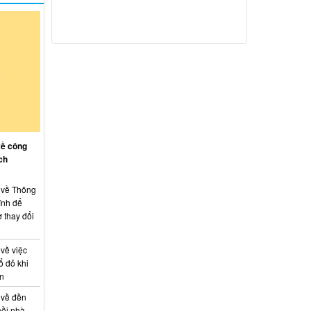
về công
ch
: về Thông
ính để
 thay đổi
 về việc
ổ đỏ khi
án
 về đền
hồi nhà