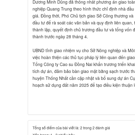
Dương Minh Dũng đã thống nhất phương án giao toà
nghiệp Quang Trung theo hình thức chỉ định nhà đầu
giá. Đồng thời, Phó Chủ tịch giao Sở Công thương và 
đầu tư để rà soát các văn bản và quy định liên quan, 
thành lập, quyết định chủ trương đầu tư và tổng vốn 
thành trước ngày 28 tháng 4.
UBND tỉnh giao nhiệm vụ cho Sở Nông nghiệp và Môi t
việc hoàn thiện các thủ tục pháp lý liên quan đến gi
Tổng Công ty Cao su Đồng Nai khẩn trương triển khai
tích dự án, đảm bảo bàn giao mặt bằng sạch trước t
huyện Thống Nhất cần cập nhật và bổ sung dự án C
hoạch sử dụng đất năm 2025 để tạo điều kiện thuận lợi
Tổng số điểm của bài viết là: 2 trong 2 đánh giá
Xếp hạng:
1
-
2
phiếu bầu