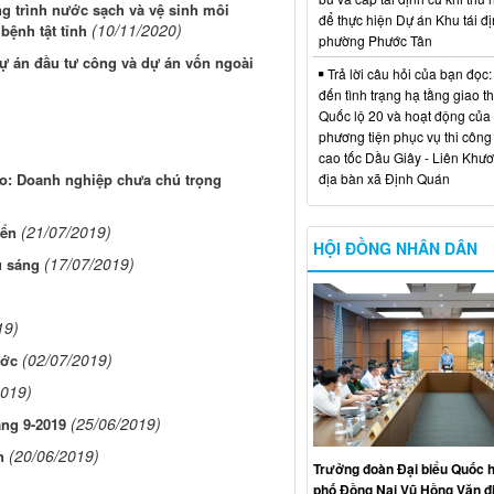
g trình nước sạch và vệ sinh môi
để thực hiện Dự án Khu tái đị
(10/11/2020)
ệnh tật tỉnh
phường Phước Tân
dự án đầu tư công và dự án vốn ngoài
Trả lời câu hỏi của bạn đọc:
đến tình trạng hạ tầng giao t
Quốc lộ 20 và hoạt động của
phương tiện phục vụ thi công
cao tốc Dầu Giây - Liên Khươ
địa bàn xã Định Quán
o: Doanh nghiệp chưa chú trọng
(21/07/2019)
iển
HỘI ĐỒNG NHÂN DÂN
(17/07/2019)
u sáng
19)
(02/07/2019)
ước
2019)
(25/06/2019)
áng 9-2019
(20/06/2019)
n
Trưởng đoàn Đại biểu Quốc h
phố Đồng Nai Vũ Hồng Văn đ