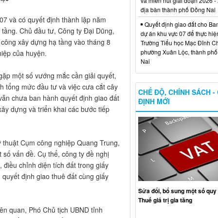
và miền núi giai đoạn 2026 -
địa bàn thành phố Đồng Nai
07 và có quyết định thành lập năm
Quyết định giao đất cho Ba
 tầng. Chủ đầu tư, Công ty Đại Dũng,
dự án khu vực 07 để thực hiệ
i công xây dựng hạ tầng vào tháng 8
Trường Tiểu học Mạc Đĩnh Chi
phường Xuân Lộc, thành ph
hiệp của huyện.
Nai
gặp một số vướng mắc cần giải quyết,
nh tổng mức đầu tư và việc cưa cắt cây
CHẾ ĐỘ, CHÍNH SÁCH -
h vẫn chưa ban hành quyết định giao đất
ĐỊNH MỚI
xây dựng và triển khai các bước tiếp
kỹ thuật Cụm công nghiệp Quang Trung,
t số vấn đề. Cụ thể, công ty đề nghị
điều chỉnh diện tích đất trong giấy
quyết định giao thuê đất cùng giấy
Sửa đổi, bổ sung một số quy 
Thuế giá trị gia tăng
liên quan, Phó Chủ tịch UBND tỉnh