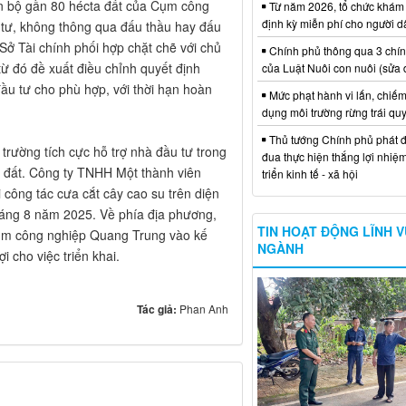
n bộ gần 80 hécta đất của Cụm công
Từ năm 2026, tổ chức khám
định kỳ miễn phí cho người d
 tư, không thông qua đấu thầu hay đấu
Sở Tài chính phối hợp chặt chẽ với chủ
Chính phủ thông qua 3 chí
từ đó đề xuất điều chỉnh quyết định
của Luật Nuôi con nuôi (sửa 
đầu tư cho phù hợp, với thời hạn hoàn
Mức phạt hành vi lấn, chiếm
dụng môi trường rừng trái qu
Thủ tướng Chính phủ phát đ
rường tích cực hỗ trợ nhà đầu tư trong
đua thực hiện thắng lợi nhiệ
ao đất. Công ty TNHH Một thành viên
triển kinh tế - xã hội
 công tác cưa cắt cây cao su trên diện
háng 8 năm 2025. Về phía địa phương,
TIN HOẠT ĐỘNG LĨNH 
ụm công nghiệp Quang Trung vào kế
NGÀNH
 cho việc triển khai.
Tác giả:
Phan Anh