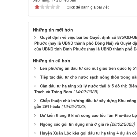
Click để đánh giá bài viết
Những tin mới hơn
Quyết định về việc bãi bỏ Quyết định số 875/QĐ-U
Phước (nay là UBND thành phố Đồng Nai) và Quyết đ
của UBND tỉnh Bình Phước (nay là UBND thành phố Đ
Những tin cũ hơn
Lên phương án đầu tư các nút giao trên quốc lộ 51
Tiếp tục đầu tư cho nước sạch nông thôn trong n
Cần đầu tư hạ tầng xử lý nước thải ở 5 đô thị: B
(14/02/2025)
Trạch và Trảng Bom
Chấp thuận chủ trương đầu tư xây dựng Khu công
(13/02/2025)
gần 294 hécta
Dự kiến tháng 9 khởi công cao tốc Tân Phú-Bảo L
(28/02/2023)
Ngóng các gói tín dụng nhà ở giá rẻ
Huyện Xuân Lộc kêu gọi đầu tư hạ tầng 4 dự án c