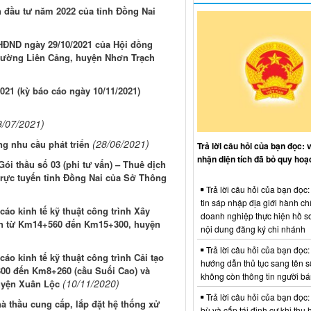
n đầu tư năm 2022 của tỉnh Đồng Nai
Q-HĐND ngày 29/10/2021 của Hội đồng
 đường Liên Cảng, huyện Nhơn Trạch
021 (kỳ báo cáo ngày 10/11/2021)
8/07/2021)
(28/06/2021)
g nhu cầu phát triển
Trả lời câu hỏi của bạn đọc: 
nhận diện tích đã bỏ quy hoạ
ói thầu số 03 (phi tư vấn) – Thuê dịch
trực tuyến tỉnh Đồng Nai của Sở Thông
Trả lời câu hỏi của bạn đọc
tin sáp nhập địa giới hành ch
áo kinh tế kỹ thuật công trình Xây
doanh nghiệp thực hiện hồ sơ
ạn từ Km14+560 đến Km15+300, huyện
nội dung đăng ký chi nhánh
Trả lời câu hỏi của bạn đọc:
áo kinh tế kỹ thuật công trình Cải tạo
hướng dẫn thủ tục sang tên s
300 đến Km8+260 (cầu Suối Cao) và
không còn thông tin người b
(10/11/2020)
uyện Xuân Lộc
Trả lời câu hỏi của bạn đọc:
à thầu cung cấp, lắp đặt hệ thống xử
bù và cấp tái định cư khi thu 