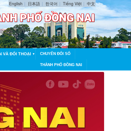
English
日本語
한국어
Tiếng Việt
中文
N VÀ ĐỐI THOẠI
CHUYỂN ĐỔI SỐ
▼
THÀNH PHỐ ĐỒNG NAI