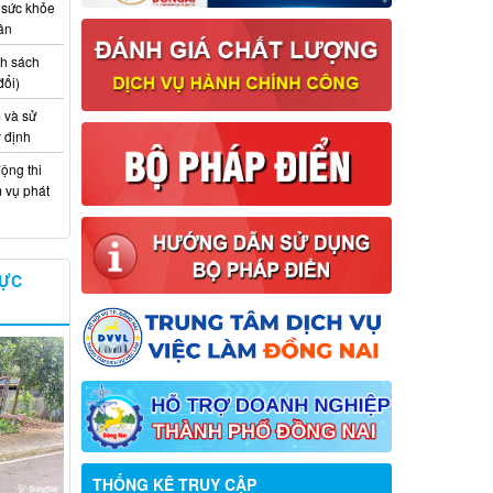
 sức khỏe
ân
nh sách
đổi)
 và sử
y định
ộng thi
m vụ phát
VỰC
Thông báo về việc tuyển dụng viên
chức năm 2026
THỐNG KÊ TRUY CẬP