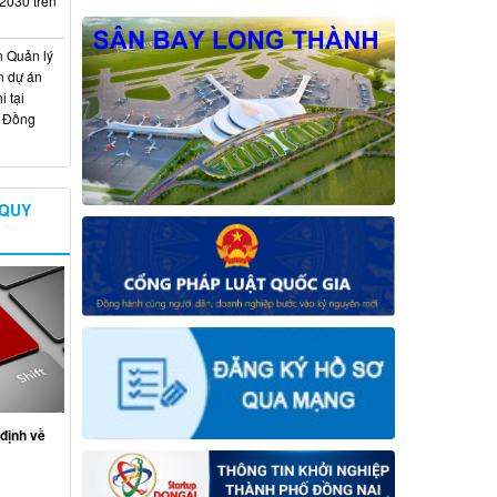
 2030 trên
n Quản lý
n dự án
 tại
ố Đồng
 QUY
định về