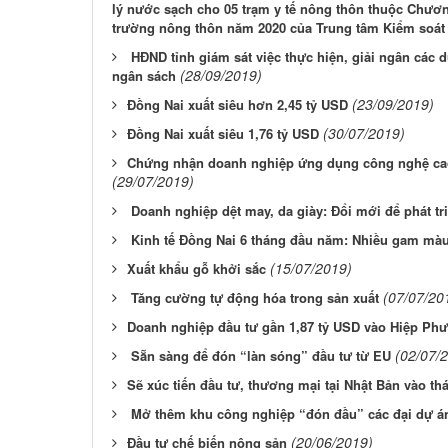
lý nước sạch cho 05 trạm y tế nông thôn thuộc Chươn
trường nông thôn năm 2020 của Trung tâm Kiểm soát b
HĐND tỉnh giám sát việc thực hiện, giải ngân các 
(28/09/2019)
ngân sách
(23/09/2019)
​Đồng Nai xuất siêu hơn 2,45 tỷ USD
(30/07/2019)
​Đồng Nai xuất siêu 1,76 tỷ USD
​Chứng nhận doanh nghiệp ứng dụng công nghệ ca
(29/07/2019)
Doanh nghiệp dệt may, da giày: Đổi mới để phát tr
Kinh tế Đồng Nai 6 tháng đầu năm: Nhiều gam mà
(15/07/2019)
​Xuất khẩu gỗ khởi sắc
(07/07/20
Tăng cường tự động hóa trong sản xuất
​Doanh nghiệp đầu tư gần 1,87 tỷ USD vào Hiệp Ph
(02/07/
Sẵn sàng để đón “làn sóng” đầu tư từ EU
​Sẽ xúc tiến đầu tư, thương mại tại Nhật Bản vào th
Mở thêm khu công nghiệp “đón đầu” các đại dự á
(20/06/2019)
​Đầu tư chế biến nông sản