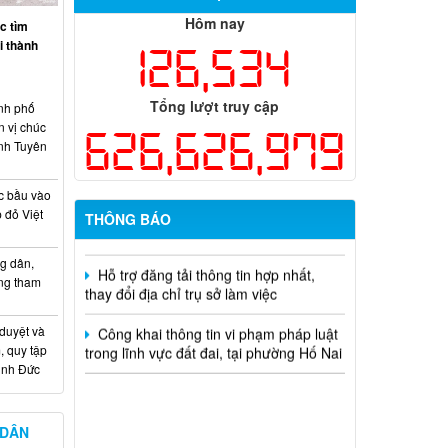
Thông báo tuyển chọn tổ chức và cá
Hôm nay
nhân chủ trì thực hiện nhiệm vụ khoa
c tìm
học và công nghệ cấp thành phố sử
ại thành
126,534
dụng ngân sách nhà nước đặt hàng thực
hiện năm 2026 (đợt 1) lần 3
Tổng lượt truy cập
nh phố
Kế hoạch Thông tin, tuyên truyền triển
n vị chúc
626,626,979
khai Kế hoạch Khám sức khỏe định kỳ
nh Tuyên
hoặc khám sàng lọc miễn phí ít nhất mỗi
năm một lần cho người dân trên địa bàn
c bầu vào
thành phố Đồng Nai
 đỏ Việt
THÔNG BÁO
Hỗ trợ đăng tải thông tin hợp nhất,
thay đổi địa chỉ trụ sở làm việc
g dân,
ống tham
Công khai thông tin vi phạm pháp luật
trong lĩnh vực đất đai, tại phường Hố Nai
 duyệt và
, quy tập
Minh Đức
 DÂN