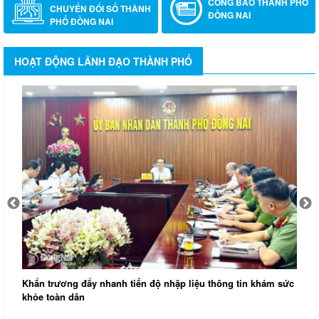
CÔNG BÁO THÀNH PHỐ
CHUYỂN ĐỔI SỐ THÀNH
ĐỒNG NAI
PHỐ ĐỒNG NAI
HOẠT ĐỘNG LÃNH ĐẠO THÀNH PHỐ
Khẩn trương đẩy nhanh tiến độ nhập liệu thông tin khám sức
Đ
khỏe toàn dân
k
T