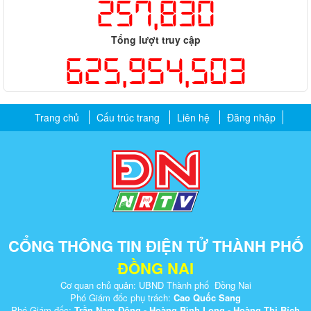
257,830
Tổng lượt truy cập
625,954,503
Trang chủ
Cấu trúc trang
Liên hệ
Đăng nhập
CỔNG THÔNG TIN ĐIỆN TỬ THÀNH PHỐ
ĐỒNG NAI
Cơ quan chủ quản: UBND Thành phố Đồng Nai
Phó Giám đốc phụ trách:
Cao Quốc Sang
Phó Giám đốc:
Trần Nam Đông - Hoàng Bình Long - Hoàng Thị Bích