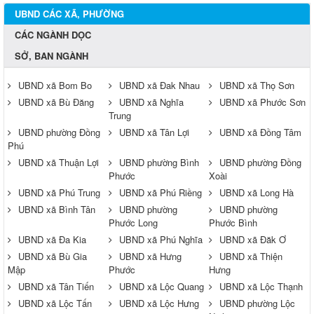
UBND CÁC XÃ, PHƯỜNG
CÁC NGÀNH DỌC
SỞ, BAN NGÀNH
UBND xã Bom Bo
UBND xã Đak Nhau
UBND xã Thọ Sơn
UBND xã Bù Đăng
UBND xã Nghĩa
UBND xã Phước Sơn
Trung
UBND phường Đồng
UBND xã Tân Lợi
UBND xã Đồng Tâm
Phú
UBND xã Thuận Lợi
UBND phường Bình
UBND phường Đồng
Phước
Xoài
UBND xã Phú Trung
UBND xã Phú Riềng
UBND xã Long Hà
UBND xã Bình Tân
UBND phường
UBND phường
Phước Long
Phước Bình
UBND xã Đa Kia
UBND xã Phú Nghĩa
UBND xã Đăk Ơ
UBND xã Bù Gia
UBND xã Hưng
UBND xã Thiện
Mập
Phước
Hưng
UBND xã Tân Tiến
UBND xã Lộc Quang
UBND xã Lộc Thạnh
UBND xã Lộc Tấn
UBND xã Lộc Hưng
UBND phường Lộc