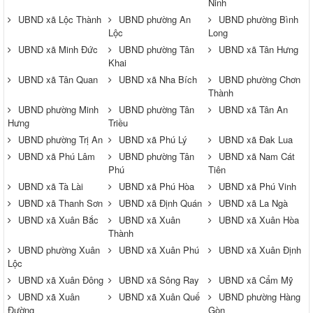
Ninh
UBND xã Lộc Thành
UBND phường An
UBND phường Bình
Lộc
Long
UBND xã Minh Đức
UBND phường Tân
UBND xã Tân Hưng
Khai
UBND xã Tân Quan
UBND xã Nha Bích
UBND phường Chơn
Thành
UBND phường Minh
UBND phường Tân
UBND xã Tân An
Hưng
Triều
UBND phường Trị An
UBND xã Phú Lý
UBND xã Đak Lua
UBND xã Phú Lâm
UBND phường Tân
UBND xã Nam Cát
Phú
Tiên
UBND xã Tà Lài
UBND xã Phú Hòa
UBND xã Phú Vinh
UBND xã Thanh Sơn
UBND xã Định Quán
UBND xã La Ngà
UBND xã Xuân Bắc
UBND xã Xuân
UBND xã Xuân Hòa
Thành
UBND phường Xuân
UBND xã Xuân Phú
UBND xã Xuân Định
Lộc
UBND xã Xuân Đông
UBND xã Sông Ray
UBND xã Cẩm Mỹ
UBND xã Xuân
UBND xã Xuân Quế
UBND phường Hàng
Đường
Gòn