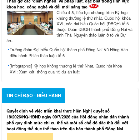
Tháo gỡ các ‘điểm nghẽn’ về pháp luật, đặc biệt trong lĩnh vực
khoa học, công nghệ và đổi mới sáng tạo
Chiều 4-8, tiếp tục chương trình Kỳ họp
không thường lệ thứ nhất, Quốc hội khóa
XVI, các đại biểu Quốc hội (ĐBQH) tổ 6
thuộc Đoàn ĐBQH thành phố Đồng Nai và
tỉnh Thái Nguyên thảo luận ở tổ về Dự
án...
Trưởng đoàn Đại biểu Quốc hội thành phố Đồng Nai Vũ Hồng Văn
điều hành Phiên thảo luận tổ 6
[Infographic] Kỳ họp không thường lệ thứ Nhất, Quốc hội khóa
XVI: Xem xét, thông qua 15 dự án luật
TIN CHỈ ĐẠO - ĐIỀU HÀNH
Quyết định về việc triển khai thực hiện Nghị quyết số
18/2026/NQ-HĐND ngày 09/7/2026 của Hội đồng nhân dân thành
phố quy định mức chi cụ thể và một số chế độ đặc thù đối với
hoạt động thể dục thể thao trên địa bàn thành phố Đồng Nai