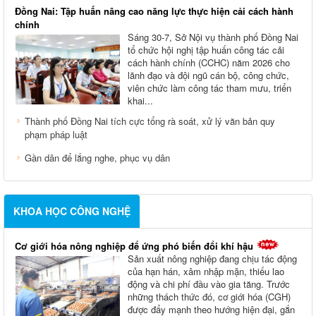
Đồng Nai: Tập huấn nâng cao năng lực thực hiện cải cách hành
chính
Sáng 30-7, Sở Nội vụ thành phố Đồng Nai
tổ chức hội nghị tập huấn công tác cải
cách hành chính (CCHC) năm 2026 cho
lãnh đạo và đội ngũ cán bộ, công chức,
viên chức làm công tác tham mưu, triển
khai...
Thành phố Đồng Nai tích cực tổng rà soát, xử lý văn bản quy
phạm pháp luật
Gần dân để lắng nghe, phục vụ dân
KHOA HỌC CÔNG NGHỆ
Cơ giới hóa nông nghiệp để ứng phó biến đổi khí hậu
Sản xuất nông nghiệp đang chịu tác động
của hạn hán, xâm nhập mặn, thiếu lao
động và chi phí đầu vào gia tăng. Trước
những thách thức đó, cơ giới hóa (CGH)
được đẩy mạnh theo hướng hiện đại, gắn