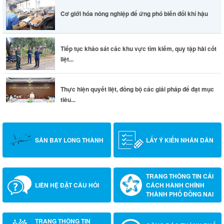
Cơ giới hóa nông nghiệp để ứng phó biến đổi khí hậu
Tiếp tục khảo sát các khu vực tìm kiếm, quy tập hài cốt
liệt...
Thực hiện quyết liệt, đồng bộ các giải pháp để đạt mục
tiêu...
SÂN BAY LONG THÀNH
LẤY Ý KIẾN NHÂN DÂN
TRANG THÔNG TIN CẢI
LIÊN HỆ ĐẶT CÂU HỎI
CÁCH HÀNH CHÍNH
THÀNH PHỐ ĐỒNG NAI
TRANG THÔNG TIN