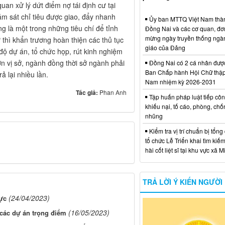
quan xử lý dứt điểm nợ tái định cư tại
ám sát chỉ tiêu được giao, đẩy nhanh
Ủy ban MTTQ Việt Nam thà
ng là một trong những tiêu chí để tỉnh
Đồng Nai và các cơ quan, đơ
mừng ngày truyền thống ngà
 thì khẩn trương hoàn thiện các thủ tục
giáo của Đảng
độ dự án, tổ chức họp, rút kinh nghiệm
n vị sở, ngành đồng thời sở ngành phải
Đồng Nai có 2 cá nhân đượ
Ban Chấp hành Hội Chữ thập
rả lại nhiều lần.
Nam nhiệm kỳ 2026-2031
Tác giả:
Phan Anh
Tập huấn pháp luật tiếp côn
khiếu nại, tố cáo, phòng, ch
nhũng
Kiểm tra vị trí chuẩn bị tổng
tổ chức Lễ Triển khai tìm kiếm
hài cốt liệt sĩ tại khu vực xã 
TRẢ LỜI Ý KIẾN NGƯỜI
(24/04/2023)
ực
(16/05/2023)
 các dự án trọng điểm