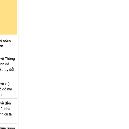
về công
ch
: về Thông
ính để
 thay đổi
 về việc
ổ đỏ khi
án
 về đền
hồi nhà
nh cư tại
 liên quan