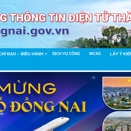
CHỈ ĐẠO – ĐIỀU HÀNH
DỊCH VỤ CÔNG
WCAG
LẤY Ý KIẾ
▼