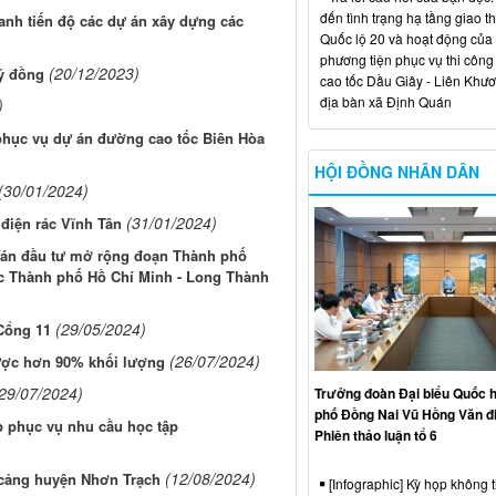
đến tình trạng hạ tầng giao t
nh tiến độ các dự án xây dựng các
Quốc lộ 20 và hoạt động của
phương tiện phục vụ thi công
(20/12/2023)
tỷ đồng
cao tốc Dầu Giây - Liên Khươ
địa bàn xã Định Quán
)
phục vụ dự án đường cao tốc Biên Hòa
HỘI ĐỒNG NHÂN DÂN
(30/01/2024)
(31/01/2024)
điện rác Vĩnh Tân
án đầu tư mở rộng đoạn Thành phố
c Thành phố Hồ Chí Minh - Long Thành
(29/05/2024)
Cổng 11
(26/07/2024)
được hơn 90% khối lượng
29/07/2024)
Trưởng đoàn Đại biểu Quốc h
phố Đồng Nai Vũ Hồng Văn đ
p phục vụ nhu cầu học tập
Phiên thảo luận tổ 6
(12/08/2024)
 cảng huyện Nhơn Trạch
[Infographic] Kỳ họp không 