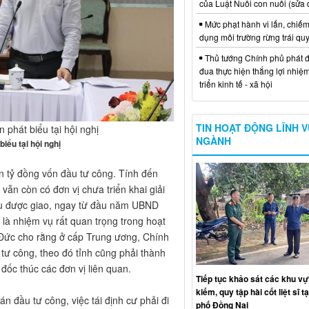
của Luật Nuôi con nuôi (sửa 
Mức phạt hành vi lấn, chiếm
dụng môi trường rừng trái qu
Thủ tướng Chính phủ phát đ
đua thực hiện thắng lợi nhiệ
triển kinh tế - xã hội
TIN HOẠT ĐỘNG LĨNH 
phát biểu tại hội nghị
NGÀNH
ểu tại hội nghị
n tỷ đồng vốn đầu tư công. Tính đến
vẫn còn có đơn vị chưa triển khai giải
êu được giao, ngay từ đầu năm UBND
y là nhiệm vụ rất quan trọng trong hoạt
Đức cho rằng ở cấp Trung ương, Chính
 tư công, theo đó tỉnh cũng phải thành
 đốc thúc các đơn vị liên quan.
Tiếp tục khảo sát các khu vự
kiếm, quy tập hài cốt liệt sĩ t
n đầu tư công, việc tái định cư phải đi
phố Đồng Nai