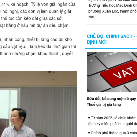
 74% kế hoạch. Tỷ lệ vốn giải ngân của
Trường Tiểu học Mạc Đĩnh Chi
 hội nghị, các đơn vị liên quan lý giải
phường Xuân Lộc, thành ph
Nai
thủ tục còn kéo dài giữa các sở,
 mặt bằng ở hầu hết dự án đều chậm.
CHẾ ĐỘ, CHÍNH SÁCH -
ư, nhân công, thiết bị tăng cao do khó
ĐỊNH MỚI
cấp vật liệu... làm kéo dài thời gian thi
n thành nhưng chậm khâu thanh, quyết
Sửa đổi, bổ sung một số quy 
Thuế giá trị gia tăng
Từ năm 2026, tổ chức khám
định kỳ miễn phí cho người d
Chính phủ thông qua 3 chí