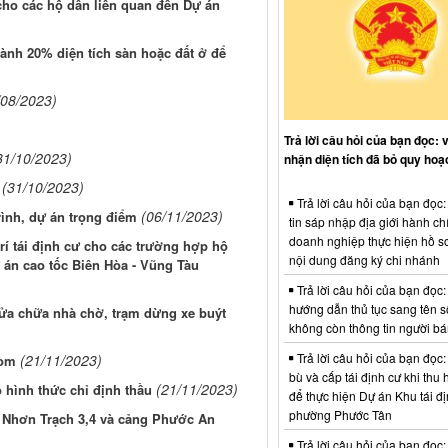
 cho các hộ dân liên quan đến Dự án
ành 20% diện tích sàn hoặc đất ở để
/08/2023)
Trả lời câu hỏi của bạn đọc: 
31/10/2023)
nhận diện tích đã bỏ quy hoạ
(31/10/2023)
Trả lời câu hỏi của bạn đọc
(06/11/2023)
ình, dự án trọng điểm
tin sáp nhập địa giới hành ch
doanh nghiệp thực hiện hồ sơ
trí tái định cư cho các trường hợp hộ
nội dung đăng ký chi nhánh
dự án cao tốc Biên Hòa - Vũng Tàu
Trả lời câu hỏi của bạn đọc:
hướng dẫn thủ tục sang tên s
ửa chữa nhà chờ, trạm dừng xe buýt
không còn thông tin người b
Trả lời câu hỏi của bạn đọc:
(21/11/2023)
Bom
bù và cấp tái định cư khi thu 
(21/11/2023)
 hình thức chỉ định thầu
để thực hiện Dự án Khu tái đị
phường Phước Tân
n Nhơn Trạch 3,4 và cảng Phước An
Trả lời câu hỏi của bạn đọc: