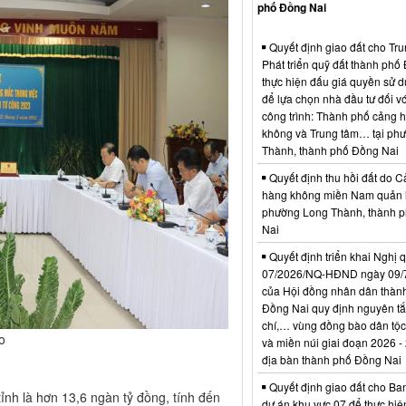
phố Đồng Nai
Quyết định giao đất cho Tr
Phát triển quỹ đất thành phố
thực hiện đấu giá quyền sử d
để lựa chọn nhà đầu tư đối vớ
công trình: Thành phố cảng 
không và Trung tâm… tại ph
Thành, thành phố Đồng Nai
Quyết định thu hồi đất do C
hàng không miền Nam quản l
phường Long Thành, thành 
Nai
Quyết định triển khai Nghị 
07/2026/NQ-HĐND ngày 09/
của Hội đồng nhân dân thàn
Đồng Nai quy định nguyên tắc
chí,… vùng đồng bào dân tộc
o
và miền núi giai đoạn 2026 -
địa bàn thành phố Đồng Nai
Quyết định giao đất cho Ba
ỉnh là hơn 13,6 ngàn tỷ đồng, tính đến
dự án khu vực 07 để thực hiệ