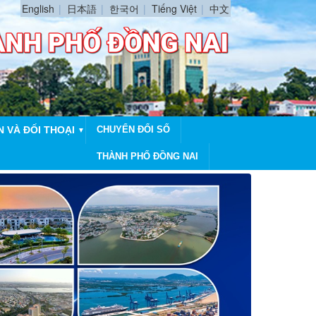
English
日本語
한국어
Tiếng Việt
中文
N VÀ ĐỐI THOẠI
CHUYỂN ĐỔI SỐ
▼
THÀNH PHỐ ĐỒNG NAI