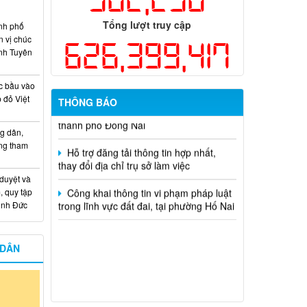
dụng ngân sách nhà nước đặt hàng thực
hiện năm 2026 (đợt 1) lần 3
Tổng lượt truy cập
nh phố
n vị chúc
626,399,417
Kế hoạch Thông tin, tuyên truyền triển
nh Tuyên
khai Kế hoạch Khám sức khỏe định kỳ
hoặc khám sàng lọc miễn phí ít nhất mỗi
năm một lần cho người dân trên địa bàn
c bầu vào
thành phố Đồng Nai
 đỏ Việt
THÔNG BÁO
Hỗ trợ đăng tải thông tin hợp nhất,
g dân,
thay đổi địa chỉ trụ sở làm việc
ống tham
Công khai thông tin vi phạm pháp luật
trong lĩnh vực đất đai, tại phường Hố Nai
 duyệt và
, quy tập
Minh Đức
 DÂN