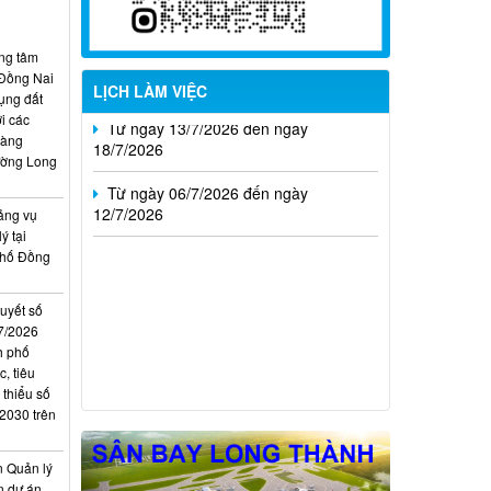
Từ ngày 20/7/2026 đến ngày
26/7/2026
ung tâm
 Đồng Nai
LỊCH LÀM VIỆC
Từ ngày 13/7/2026 đến ngày
ụng đất
18/7/2026
i các
hàng
Từ ngày 06/7/2026 đến ngày
ường Long
12/7/2026
ảng vụ
ý tại
phố Đồng
quyết số
7/2026
h phố
, tiêu
 thiểu số
 2030 trên
n Quản lý
n dự án