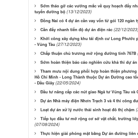
Sớm tháo gỡ các vướng mắc về quy hoạch đẩy nha
(13/12/2023)
tuyến đường bộ
Đồng Nai có 4 dự án cần vay vốn từ gói 120 ngàn 
(22/12/2023
Cần đẩy nhanh tiến độ dự án điện rác
Khởi công xây dựng khu tái định cư Long Phước 
(27/12/2023)
- Vũng Tàu
Chấp thuận chủ trương mở rộng đường tỉnh 767B
Sớm hoàn thiện báo cáo nghiên cứu khả thi dự án 
Tham mưu nội dung phối hợp hoàn thiện phương 
Hồ Chí Minh - Long Thành thuộc Dự án Đường cao tố
(22/05/2024)
- Dầu Giây
Đầu tư nâng cấp các nút giao Ngã tư Vũng Tàu và 
Dự án Nhà máy điện Nhơn Trạch 3 và 4 thi công 
(
Loạt dự án xử lý nước thải sinh hoạt đô thị chậm
Tiếp tục đầu tư mở rộng cơ sở vật chất, trường lớ
(07/08/2024)
Thực hiện giải phóng mặt bằng Dự án đường liên