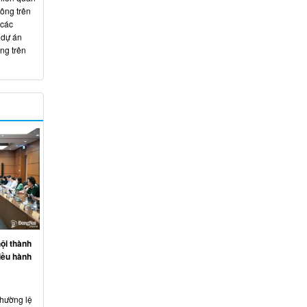
hông trên
 các
 dự án
ng trên
ội thành
iều hành
thường lệ