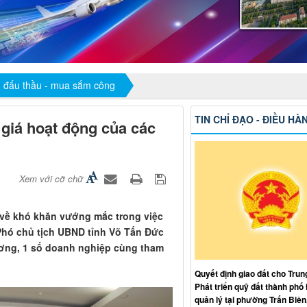
, đấu thầu - mua sắm công
TIN CHỈ ĐẠO - ĐIỀU HÀ
 giá hoạt động của các
Xem với cỡ chữ
 về khó khăn vướng mắc trong việc
 Phó chủ tịch UBND tỉnh Võ Tấn Đức
hương, 1 số doanh nghiệp cùng tham
Quyết định giao đất cho Trun
Phát triển quỹ đất thành phố
quản lý tại phường Trấn Biên