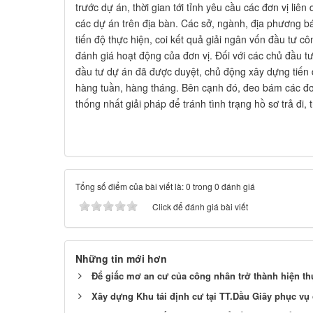
trước dự án, thời gian tới tỉnh yêu cầu các đơn vị liên 
các dự án trên địa bàn. Các sở, ngành, địa phương b
tiến độ thực hiện, coi kết quả giải ngân vốn đầu tư cô
đánh giá hoạt động của đơn vị. Đối với các chủ đầu tư
đầu tư dự án đã được duyệt, chủ động xây dựng tiến 
hàng tuần, hàng tháng. Bên cạnh đó, đeo bám các đơ
thống nhất giải pháp để tránh tình trạng hồ sơ trả đi, t
Tổng số điểm của bài viết là: 0 trong 0 đánh giá
Click để đánh giá bài viết
Những tin mới hơn
Để giấc mơ an cư của công nhân trở thành hiện th
Xây dựng Khu tái định cư tại TT.Dầu Giây phục vụ