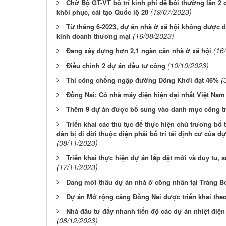
Chờ Bộ GT-VT bố trí kinh phí để bồi thường lần 2
(19/07/2023)
khôi phục, cải tạo Quốc lộ 20
Từ tháng 6-2023, dự án nhà ở xã hội không được d
(16/08/2023)
kinh doanh thương mại
(16
Đang xây dựng hơn 2,1 ngàn căn nhà ở xã hội
(10/10/2023)
Điều chỉnh 2 dự án đầu tư công
(
Thi công chống ngập đường Đồng Khởi đạt 46%
Đồng Nai: Có nhà máy điện hiện đại nhất Việt Nam
Thêm 9 dự án được bổ sung vào danh mục công tr
Triển khai các thủ tục để thực hiện chủ trương bố 
dân bị di dời thuộc diện phải bố trí tái định cư​ của 
(08/11/2023)
Triển khai thực hiện dự án lắp đặt mới và duy tu, s
(17/11/2023)
Đang mời thầu dự án nhà ở công nhân tại Trảng 
Dự án Mở rộng cảng Đồng Nai được triển khai theo
Nhà đầu tư đẩy nhanh tiến độ các dự án nhiệt điệ
(08/12/2023)