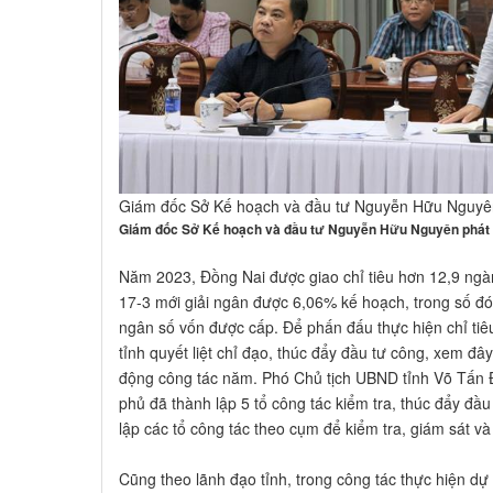
Giám đốc Sở Kế hoạch và đầu tư Nguyễn Hữu Nguyên 
Giám đốc Sở Kế hoạch và đầu tư Nguyễn Hữu Nguyên phát bi
Năm 2023, Đồng Nai được giao chỉ tiêu hơn 12,9 ngà
17-3 mới giải ngân được 6,06% kế hoạch, trong số đó 
ngân số vốn được cấp. Để phấn đấu thực hiện chỉ ti
tỉnh quyết liệt chỉ đạo, thúc đẩy đầu tư công, xem đâ
động công tác năm. Phó Chủ tịch UBND tỉnh Võ Tấn 
phủ đã thành lập 5 tổ công tác kiểm tra, thúc đẩy đầu
lập các tổ công tác theo cụm để kiểm tra, giám sát và
Cũng theo lãnh đạo tỉnh, trong công tác thực hiện dự á