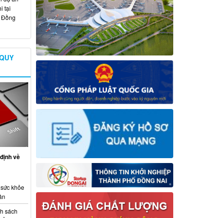
 tại
ố Đồng
 QUY
định về
 sức khỏe
ân
nh sách