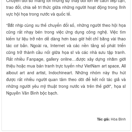
Chuyển đổi số mang tới những sự thay đổi lớn về cách tiếp cận,
trao đổi, chia sẻ tri thức giữa những người hoạt động trong lĩnh
vực hội họa trong nước và quốc tế.
“Bắt nhịp cùng xu thế chuyển đổi số, những người theo hội họa
cũng rất nhạy bén trong việc ứng dụng công nghệ. Việc tìm
kiếm tư liệu trở nên dễ dàng hơn bao giờ hết chỉ bằng vài thao
tác cơ bản. Ngoài ra, Internet và các nền tảng số phát triển
cũng trở thành cầu nối giữa họa sĩ và các nhà sưu tập tranh.
Rất nhiều Fanpage, gallery online…được xây dựng nhằm giới
thiệu hoặc mua bán tranh trực tuyến như VietNam art space, All
albout art and artist, Indochineart. Những nhóm này thu hút
được rất nhiều người quan tâm theo dõi để kết nối tác giả và
những người yêu mỹ thuật trong nước và trên thế giới", họa sĩ
Nguyễn Văn Bình bộc bạch.
Tác giả:
Hòa Bình