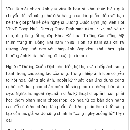
Vừa là một nhiếp ảnh gia vừa là họa sĩ khai thác hiệu quả
chuyển đổi số cũng như đưa hàng chục tác phẩm đến với bạn
bè thế giới phải kể đến nghệ sĩ Dương Quốc Định (hội viên Hội
VHNT Đồng Nai). Dương Quốc Định sinh năm 1967, mê vẽ từ
nhỏ, ông từng tốt nghiệp Khoa Đồ họa, Trường Cao đẳng Mỹ
thuật trang trí Đồng Nai năm 1989. Hơn 10 năm sau khi ra
trường, ông mới đến với nhiếp ảnh, ông đoạt khá nhiều giải
thưởng ảnh khỏa thân nghệ thuật (nude art).
Nghệ sĩ Dương Quốc Định cho biết, hội họa và nhiếp ảnh song
hành trong các sáng tác của ông. Trong nhiếp ảnh luôn có yếu
tố hội họa. Sáng tác ảnh, ngoài kỹ thuật, cần ứng dụng công
nghệ, sử dụng các phần mền để sáng tạo ra những bức ảnh
đẹp. Nghĩa là, ngoài việc nắm chắc kỹ thuật chụp ảnh còn phải
học thêm phần mềm photoshop, đồ họa từ cơ bản đến nâng
cao để có được những tác phẩm ấn tượng hơn theo ý đồ sáng
tạo của tác giả và đó cũng chính là “công nghệ buồng tối" hiện
đại.