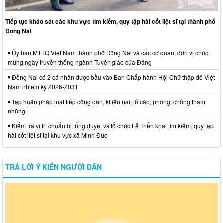
Tiếp tục khảo sát các khu vực tìm kiếm, quy tập hài cốt liệt sĩ tại thành phố
Đồng Nai
Ủy ban MTTQ Việt Nam thành phố Đồng Nai và các cơ quan, đơn vị chúc
mừng ngày truyền thống ngành Tuyên giáo của Đảng
Đồng Nai có 2 cá nhân được bầu vào Ban Chấp hành Hội Chữ thập đỏ Việt
Nam nhiệm kỳ 2026-2031
Tập huấn pháp luật tiếp công dân, khiếu nại, tố cáo, phòng, chống tham
nhũng
Kiểm tra vị trí chuẩn bị tổng duyệt và tổ chức Lễ Triển khai tìm kiếm, quy tập
hài cốt liệt sĩ tại khu vực xã Minh Đức
TRẢ LỜI Ý KIẾN NGƯỜI DÂN