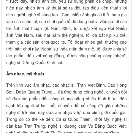
“Trước đây, nhiếp ảnh chủ yếu sử dụng phim để chụp, nhưng
hiện nay nhiếp ảnh kỹ thuật số ra đời, tạo điều kiện thuận lợi
cho người nghệ sĩ sáng tạo. Các nhiếp ảnh gia có thể tham gia
vào các cuộc thi, sân chơi quốc tế dễ dàng bởi vì việc gửi đi các
file ảnh thật thuận lợi. Năm 2004, tôi được kết nạp Hội Nhiếp
ảnh Việt Nam, sau hai năm thể nghiệm, tôi đã bắt kịp xu thế,
tham gia các sân chơi quốc tế. Tôi đoạt nhiều giải thưởng cao
trên sân chơi này. Ngoài sự thỏa mãn đam mê, tôi được chia sẻ
tác phẩm đến với cộng đồng, được công chúng công nhận",
nghệ sĩ Dương Quốc Định nói.
Âm nhạc, mỹ thuật
Trên lĩnh vực âm nhạc, các nhạc sĩ: Trần Viết Bính, Cao Hồng
Sơn, Đoàn Quang Trung… đã ứng dụng công nghệ, chuyển đổi
số đưa tác phẩm đến công chúng bằng nhiều hình thức. Bên
cạnh lớp nghệ sĩ lớn tuổi, chuyển đổi số cũng đã giúp những
nghệ sĩ trẻ hiện nay đưa âm nhạc vượt qua biên giới quốc gia.
Trong đó có thể kể đến: Ca sĩ Quốc Thiên, Khởi My; nghệ sĩ
đàn bầu Trần Trung, nghệ sĩ dương cầm Vũ Đặng Quốc Việt;
nghệ sĩ đàn tranh Đinh Thị Thương Huyền; ca sĩ Ngọc Khoa…