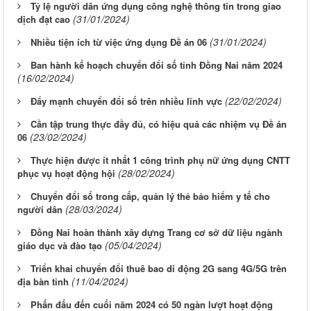
Tỷ lệ người dân ứng dụng công nghệ thông tin trong giao
(31/01/2024)
dịch đạt cao
(31/01/2024)
Nhiều tiện ích từ việc ứng dụng Đề án 06
Ban hành kế hoạch chuyển đổi số tỉnh Đồng Nai năm 2024
(16/02/2024)
(22/02/2024)
Đẩy mạnh chuyển đổi số trên nhiều lĩnh vực
Cần tập trung thực đầy đủ, có hiệu quả các nhiệm vụ Đề án
(23/02/2024)
06
Thực hiện được ít nhất 1 công trình phụ nữ ứng dụng CNTT
(28/02/2024)
phục vụ hoạt động hội
Chuyển đổi số trong cấp, quản lý thẻ bảo hiểm y tế cho
(28/03/2024)
người dân
Đồng Nai hoàn thành xây dựng Trang cơ sở dữ liệu ngành
(05/04/2024)
giáo dục và đào tạo
Triển khai chuyển đổi thuê bao di động 2G sang 4G/5G trên
(11/04/2024)
địa bàn tỉnh
Phấn đấu đến cuối năm 2024 có 50 ngàn lượt hoạt động