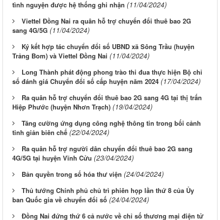
(11/04/2024)
tình nguyện được hệ thống ghi nhận
Viettel Đồng Nai ra quân hỗ trợ chuyển đổi thuê bao 2G
(11/04/2024)
sang 4G/5G
Ký kết hợp tác chuyển đổi số UBND xã Sông Trầu (huyện
(11/04/2024)
Trảng Bom) và Viettel Đồng Nai
Long Thành phát động phong trào thi đua thực hiện Bộ chỉ
(17/04/2024)
số đánh giá Chuyển đổi số cấp huyện năm 2024
Ra quân hỗ trợ chuyển đổi thuê bao 2G sang 4G tại thị trấn
(19/04/2024)
Hiệp Phước (huyện Nhơn Trạch)
Tăng cường ứng dụng công nghệ thông tin trong bối cảnh
(22/04/2024)
tinh giản biên chế
Ra quân hỗ trợ người dân chuyển đổi thuê bao 2G sang
(23/04/2024)
4G/5G tại huyện Vĩnh Cửu
(24/04/2024)
Bản quyền trong số hóa thư viện
Thủ tướng Chính phủ chủ trì phiên họp lần thứ 8 của Ủy
(24/04/2024)
ban Quốc gia về chuyển đổi số
Đồng Nai đứng thứ 6 cả nước về chỉ số thương mại điện tử