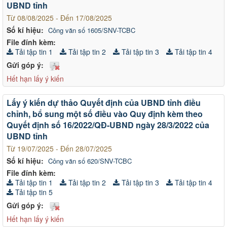
UBND tỉnh
Từ 08/08/2025 - Đến 17/08/2025
Số kí hiệu:
Công văn số 1605/SNV-TCBC
File đính kèm:
Tải tập tin 1
Tải tập tin 2
Tải tập tin 3
Tải tập tin 4
Gửi góp ý:
Hết hạn lấy ý kiến
Lấy ý kiến dự thảo Quyết định của UBND tỉnh điều
chỉnh, bổ sung một số điều vào Quy định kèm theo
Quyết định số 16/2022/QĐ-UBND ngày 28/3/2022 của
UBND tỉnh
Từ 19/07/2025 - Đến 28/07/2025
Số kí hiệu:
Công văn số 620/SNV-TCBC
File đính kèm:
Tải tập tin 1
Tải tập tin 2
Tải tập tin 3
Tải tập tin 4
Tải tập tin 5
Gửi góp ý:
Hết hạn lấy ý kiến
Từ ngày 10/8/2026 đến ngày 16/8/2026