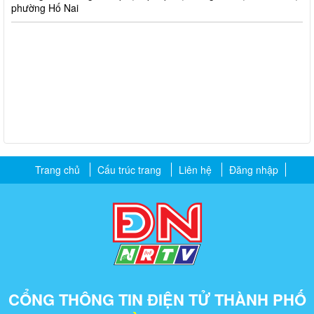
phường Hố Nai
Trang chủ
Cấu trúc trang
Liên hệ
Đăng nhập
CỔNG THÔNG TIN ĐIỆN TỬ THÀNH PHỐ