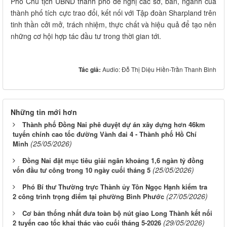
Phó Chủ tịch UBND thành phố đề nghị các sở, ban, ngành của
thành phố tích cực trao đổi, kết nối với Tập đoàn Sharpland trên
tinh thần cởi mở, trách nhiệm, thực chất và hiệu quả để tạo nên
những cơ hội hợp tác đầu tư trong thời gian tới.
Tác giả:
Audio: Đỗ Thị Diệu Hiền-Trần Thanh Bình
Những tin mới hơn
Thành phố Đồng Nai phê duyệt dự án xây dựng hơn 46km
tuyến chính cao tốc đường Vành đai 4 - Thành phố Hồ Chí
(25/05/2026)
Minh
Đồng Nai đặt mục tiêu giải ngân khoảng 1,6 ngàn tỷ đồng
(25/05/2026)
vốn đầu tư công trong 10 ngày cuối tháng 5
Phó Bí thư Thường trực Thành ủy Tôn Ngọc Hạnh kiểm tra
(27/05/2026)
2 công trình trọng điểm tại phường Bình Phước
Cơ bản thống nhất đưa toàn bộ nút giao Long Thành kết nối
(29/05/2026)
2 tuyến cao tốc khai thác vào cuối tháng 5-2026