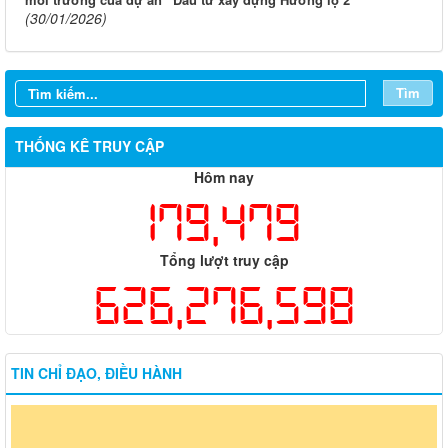
(30/01/2026)
Tìm
THỐNG KÊ TRUY CẬP
Hôm nay
179,479
Tổng lượt truy cập
626,276,598
TIN CHỈ ĐẠO, ĐIỀU HÀNH