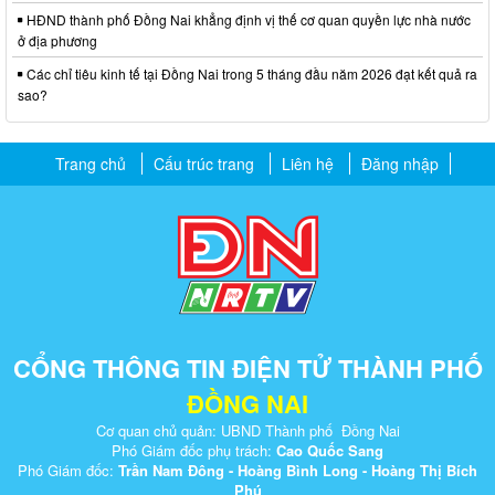
HĐND thành phố Đồng Nai khẳng định vị thế cơ quan quyền lực nhà nước
ở địa phương
Các chỉ tiêu kinh tế tại Đồng Nai trong 5 tháng đầu năm 2026 đạt kết quả ra
sao?
Trang chủ
Cấu trúc trang
Liên hệ
Đăng nhập
CỔNG THÔNG TIN ĐIỆN TỬ THÀNH PHỐ
ĐỒNG NAI
Cơ quan chủ quản: UBND Thành phố Đồng Nai
Phó Giám đốc phụ trách:
Cao Quốc Sang
Phó Giám đốc:
Trần Nam Đông - Hoàng Bình Long - Hoàng Thị Bích
Phú