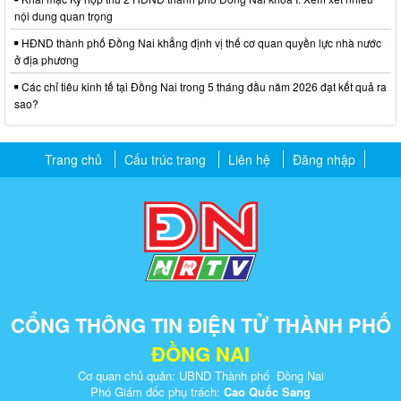
nội dung quan trọng
HĐND thành phố Đồng Nai khẳng định vị thế cơ quan quyền lực nhà nước
ở địa phương
Các chỉ tiêu kinh tế tại Đồng Nai trong 5 tháng đầu năm 2026 đạt kết quả ra
sao?
Trang chủ
Cấu trúc trang
Liên hệ
Đăng nhập
CỔNG THÔNG TIN ĐIỆN TỬ THÀNH PHỐ
ĐỒNG NAI
Cơ quan chủ quản: UBND Thành phố Đồng Nai
Phó Giám đốc phụ trách:
Cao Quốc Sang