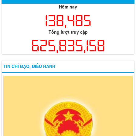
Hôm nay
138,485
Tổng lượt truy cập
625,835,158
TIN CHỈ ĐẠO, ĐIỀU HÀNH