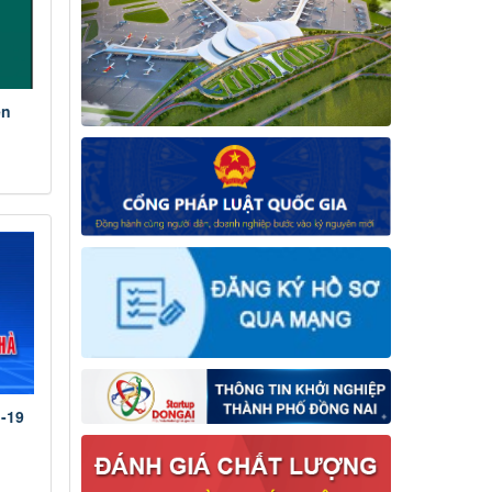
ến
-19