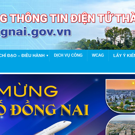
CHỈ ĐẠO – ĐIỀU HÀNH
DỊCH VỤ CÔNG
WCAG
LẤY Ý KIẾ
▼