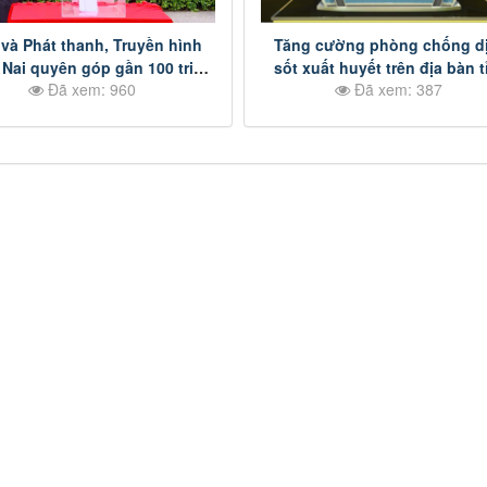
và Phát thanh, Truyền hình
Tăng cường phòng chống d
Nai quyên góp gần 100 triệu
sốt xuất huyết trên địa bàn t
Đã xem: 960
Đã xem: 387
ng ủng hộ Nhân dân Cuba
Đồng Nai