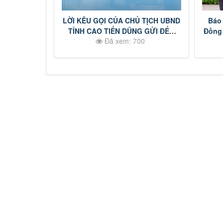
LỜI KÊU GỌI CỦA CHỦ TỊCH UBND
Báo 
TỈNH CAO TIẾN DŨNG GỬI ĐẾN
Đồng 
Đã xem: 700
NGƯỜI DÂN ĐỒNG NAI
đồ