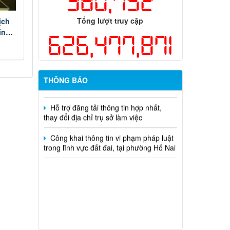
380,752
dụng ngân sách nhà nước đặt hàng thực
hiện năm 2026 (đợt 1) lần 3
Tổng lượt truy cập
ịch
Kế hoạch Thông tin, tuyên truyền triển
ỉnh
626,477,871
khai Kế hoạch Khám sức khỏe định kỳ
hoặc khám sàng lọc miễn phí ít nhất mỗi
năm một lần cho người dân trên địa bàn
thành phố Đồng Nai
THÔNG BÁO
Hỗ trợ đăng tải thông tin hợp nhất,
thay đổi địa chỉ trụ sở làm việc
Công khai thông tin vi phạm pháp luật
trong lĩnh vực đất đai, tại phường Hố Nai