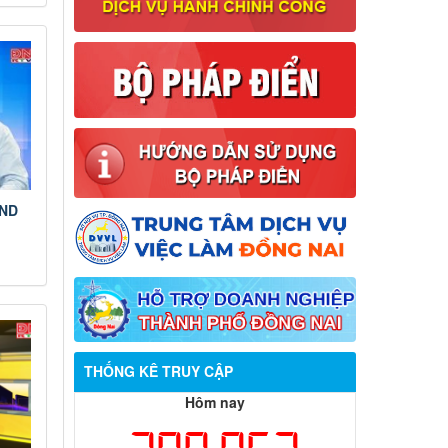
BND
Thông báo về việc tuyển dụng viên
chức năm 2026
THỐNG KÊ TRUY CẬP
Thông báo tuyển chọn tổ chức và cá
Hôm nay
nhân chủ trì thực hiện nhiệm vụ khoa
học và công nghệ cấp thành phố sử