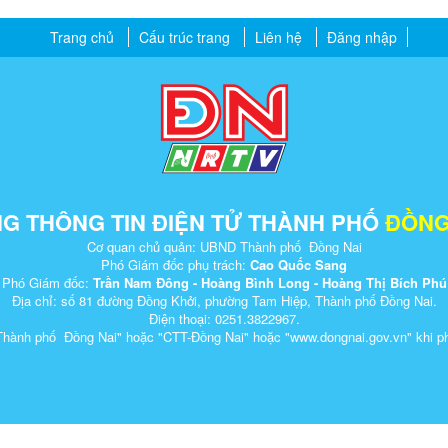
Trang chủ
Cấu trúc trang
Liên hệ
Đăng nhập
G THÔNG TIN ĐIỆN TỬ THÀNH PHỐ
ĐỒNG
Cơ quan chủ quản: UBND Thành phố Đồng Nai
Phó Giám đốc phụ trách:
Cao Quốc Sang
Phó Giám đốc:
Trần Nam Đông - Hoàng Bình Long - Hoàng Thị Bích Phú
Địa chỉ: số 81 đường Đồng Khởi, phường Tam Hiệp, Thành phố Đồng Nai.
Điện thoại: 0251.3822967.
Thành phố Đồng Nai" hoặc "CTT-Đồng Nai" hoặc "www.dongnai.g​ov.vn" khi ​phát