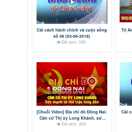
Cải cách hành chính và cuộc sống
Trị A
số 06 (03-06-2018)
Đã xem: 335
[Chuỗi Video] Địa chỉ đỏ Đồng Nai:
Cải 
Căn cứ Thị ủy Long Khánh, sức
Đã xem: 359
mạnh từ thế trận lòng dân