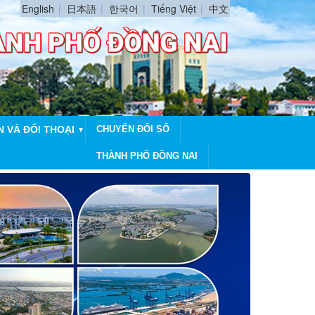
English
日本語
한국어
Tiếng Việt
中文
N VÀ ĐỐI THOẠI
CHUYỂN ĐỔI SỐ
▼
THÀNH PHỐ ĐỒNG NAI