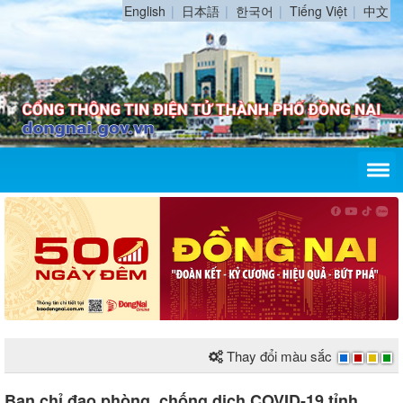
English
日本語
한국어
Tiếng Việt
中文
Thay đổi màu sắc
Ban chỉ đạo phòng, chống dịch COVID-19 tỉnh