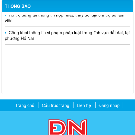
THÔNG BÁO
Hỗ trợ đăng tải thông tin hợp nhất, thay đổi địa chỉ trụ sở làm
việc
Công khai thông tin vi phạm pháp luật trong lĩnh vực đất đai, tại
phường Hố Nai
Trang chủ
Cấu trúc trang
Liên hệ
Đăng nhập