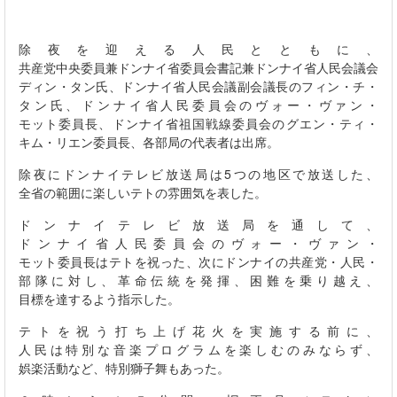
除夜を迎える人民とともに、
共産党中央委員兼ドンナイ省委員会書記兼ドンナイ省人民会議会議
ディン・タン氏、ドンナイ省人民会議副会議長のフィン・チ・
タン氏、ドンナイ省人民委員会のヴォー・ヴァン・
モット委員長、ドンナイ省祖国戦線委員会のグエン・ティ・
キム・リエン委員長、各部局の代表者は出席。
除夜にドンナイテレビ放送局は
5
つの地区で放送した、
全省の範囲に楽しいテトの雰囲気を表した。
ドンナイテレビ放送局を通して、
ドンナイ省人民委員会のヴォー・ヴァン・
モット委員長はテトを祝った、次にドンナイの共産党・人民・
部隊に対し、革命伝統を発揮、困難を乗り越え、
目標を達するよう指示した。
テトを祝う打ち上げ花火を実施する前に、
人民は特別な音楽プログラムを楽しむのみならず、
娯楽活動など、特別獅子舞もあった。