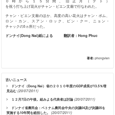
０時から１５分間、旧正月（テト）
を祝う打ち上げ花火がチャン・ビエン文廟で行なわれた。
チャン・ビエン文廟のほか、高度の高い花火はチャン・ボム、
ロン・カン、スアン・ロック、ビン・クー、ニョン・
チャックの
5
ヵ所だった。
ドンナイ
(Dong Nai)
紙による 翻訳者：
Hong Phuc
著者:
phongvien
古いニュース
ドンナイ（Dong Nai）省の２０１０年度のGDP成長が13.5％増
(20/07/2011)
見込む
(20/07/2011)
１２月7日の午後。組みよる代表者は討論
ドンナイ省農民会：ベトナム農民会中央の決議04及び決議05を
(20/07/2011)
実施する10年間を総括した。