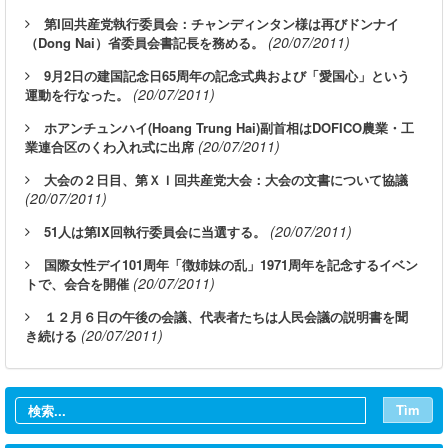
第I回共産党執行委員会：チャンディンタン様は再びドンナイ
(20/07/2011)
（Dong Nai）省委員会書記長を務める。
9月2日の建国記念日65周年の記念式典および「愛国心」という
(20/07/2011)
運動を行なった。
ホアンチュンハイ(Hoang Trung Hai)副首相はDOFICO農業・工
(20/07/2011)
業連合区のくわ入れ式に出席
大会の２日目、第ＸＩ回共産党大会：大会の文書について協議
(20/07/2011)
(20/07/2011)
51人は第IX回執行委員会に当選する。
国際女性デイ101周年「徴姉妹の乱」1971周年を記念するイベン
(20/07/2011)
トで、会合を開催
１２月６日の午後の会議、代表者たちは人民会議の説明書を聞
(20/07/2011)
き続ける
Tìm