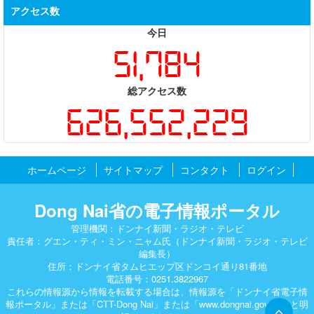
アクセス数
今日
51,784
総アクセス数
626,552,229
ホームページ
サイトマップ
コンタクト
ログイン
Dong Nai省の電子情報ポータル
管理機関：ドンナイ新聞・ラジオ・テレビ
責任者：グエン・ティ・ミン・ニャム氏（ドンナイ新聞・ラジオ・テレビ
編集長）
住所：ドンナイ省タムヒエップ区ドンコイ通り81番地
電話番号：0251.3822967
これらの情報源から情報を転載する場合は、情報源を「ドンナイ省電子情
報ポータル」または「CTT-Dong Nai」または「www.dongnai.g​ov.vn」と明