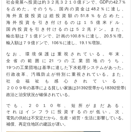
社会発展へ投資は約３２兆３２１０億ドンで、
GDP
の
42.7
％
を占めた。そのうち、国内の資金は
48.2
％に達し、
海外直接投資は総投資額の
51.8
％を占めた。
海外投資を引き付けるのは１５億米ドル、
国内投資を引き付けるのは５２兆ドン。また、
輸出額は７１億ドンで、計画の
100.8
％に達し、
20.5
％増。
輸入額は７９億ドンで、
106
％に達し、
19.1
％増加。
なお、環境保護は重視されている。年末、
全省の範囲に
21
つの工業団地のうち、
19
つの工業団地は基準に達した下水処理システムがあった。
行政改革、汚職防止が特別に重視されている。また、
社会福祉も感心されている、
２００９年の基準による貧しい家族は
31392
世帯から
18392
世帯に
政治と治安状況が確保されている。
でも、２０１０年、短所がまだある、
それはインフラに投資するのが低い。次、
電気の供給は不安定だから、生産・経営・生活に影響している。
補償、再定住地区の建設が遅い。