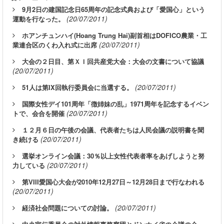
9月2日の建国記念日65周年の記念式典および「愛国心」という
(20/07/2011)
運動を行なった。
ホアンチュンハイ(Hoang Trung Hai)副首相はDOFICO農業・工
(20/07/2011)
業連合区のくわ入れ式に出席
大会の２日目、第ＸＩ回共産党大会：大会の文書について協議
(20/07/2011)
(20/07/2011)
51人は第IX回執行委員会に当選する。
国際女性デイ101周年「徴姉妹の乱」1971周年を記念するイベン
(20/07/2011)
トで、会合を開催
１２月６日の午後の会議、代表者たちは人民会議の説明書を聞
(20/07/2011)
き続ける
選挙オンライン会議：30％以上女性代表者率をあげしようと努
(20/07/2011)
力している
第VIII愛国心大会が2010年12月27日～12月28日まで行なわれる
(20/07/2011)
(20/07/2011)
経済社会問題についての討論。