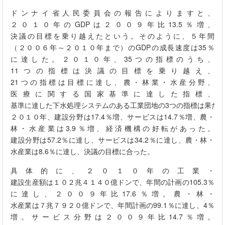
ドンナイ省人民委員会の報告によりますと、
２０１０年の
GDP
は２００９年比
13.5
％増、
決議の目標を乗り越えたという。そのように、５年間
（２００６年～２０１０年まで）の
GDP
の成長速度は
35
％
に達した。２０１０年、
35
つの指標のうち、
11
つの指標は決議の目標を乗り越え、
21
つの指標は目標に達し、農・林業・水産分野、
医療に関する国家基準に達した指標、
基準に達した下水処理システムのある工業団地の
3
つの指標は果た
２０１０年、建設分野は
17.4
％増、サービスは
14.7
％増、農・
林・水産業は
3.9
％増、経済機構の好転があった。
建設分野は
57.2
％に達し、サービスは
34.2
％に達し、農・林・
水産業は
8.6
％に達し、決議の目標に合った。
具体的に、２０１０年の工業・
建設生産額は１０２兆４１４０億ドンで、年間の計画の
105.3
％
に達し、２００９年比
17.6
％増。農・林・
水産業は７兆７９２０億ドンで、年間計画の
99.1
％に達し、
4
％
増。サービス分野は２００９年比
14.7
％増。