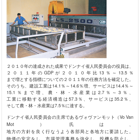
２０１０年の達成された成果でドンナイ省人民委員会の役員は、
２０１１年の
GDP
が２０１０年比
13
％～
13.5
％
まで増とする指標についての２０１１年の任務方法を確定した。
そのうち、建設工業は
14.1
％～
14.6
％増、サービスは
14.4
％～
15.1
％まで増、農・林・水産業は
2.7
％～
3
％、
工業に移動する経済構造は
57.3
％、サービスは
35.2
％、
そして農・林・水産業は
7.5
％に達する。
ドンナイ省人民委員会の主席であるヴォヴァンモット（
Vo Van
Mot
）氏は、
地方の方針を良く行なうよう各部局と各地方に要請した。
物価の安定をし、市場管理事務を強化し、投機を防止し、