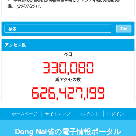
中央宣伝委員会の対外情報事務察団とドンナイ省の会議の会
(20/07/2011)
議。
Tìm
アクセス数
今日
330,080
総アクセス数
626,427,199
ホームページ
サイトマップ
コンタクト
ログイン
Dong Nai省の電子情報ポータル