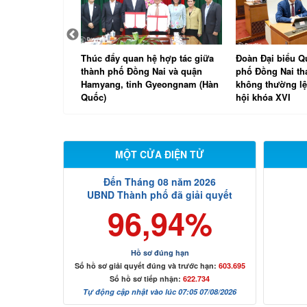
Nai đánh giá
Thúc đẩy quan hệ hợp tác giữa
Đoàn Đại biểu Q
góp của doanh
thành phố Đồng Nai và quận
phố Đồng Nai t
Hamyang, tỉnh Gyeongnam (Hàn
không thường lệ
Quốc)
hội khóa XVI
MỘT CỬA ĐIỆN TỬ
Đến Tháng 08 năm 2026
UBND Thành phố đã giải quyết
96,94%
Hồ sơ đúng hạn
Số hồ sơ giải quyết đúng và trước hạn:
603.695
Số hồ sơ tiếp nhận:
622.734
Tự động cập nhật vào lúc 07:05 07/08/2026