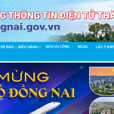
CHỈ ĐẠO – ĐIỀU HÀNH
DỊCH VỤ CÔNG
WCAG
LẤY Ý KIẾ
▼