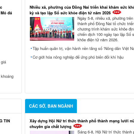
ác
Nhiều xã, phường của Đồng Nai triển khai khám sức kh
i Mỏ đá
kỳ và tạo lập Sổ sức khỏe điện tử năm 2026
Ngày 5-8, nhiều xã, phường trên
thành phố Đồng Nai tổ chức triể
chương trình khám sức khỏe địn
chiến dịch 100 ngày tạo lập Sổ 
khỏe điện tử năm 2026.
Tập huấn quản trị, vận hành nền tảng số ‘Nông dân Việt N
Cơ giới hóa nông nghiệp để ứng phó biến đổi khí hậu
 giá
c khoáng
CÁC SỞ, BAN NGÀNH
G TIN
Xây dựng Hội Nữ trí thức thành phố thành mạng lưới n
chuyên gia chất lượng
Sáng 6-8, Hội Nữ trí thức thành