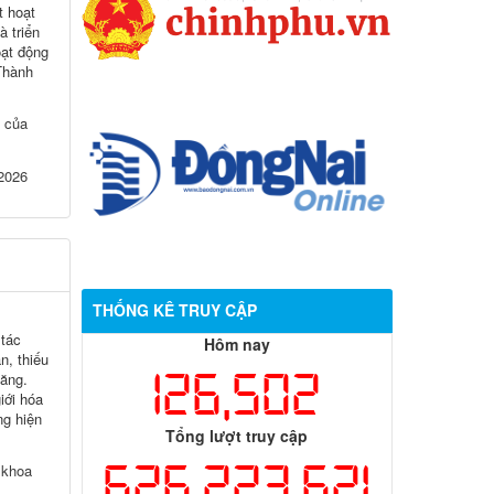
t hoạt
 triển
ạt động
 Thành
í của
 2026
THỐNG KÊ TRUY CẬP
 tác
Hôm nay
, thiếu
126,502
tăng.
iới hóa
g hiện
Tổng lượt truy cập
626,223,621
 khoa