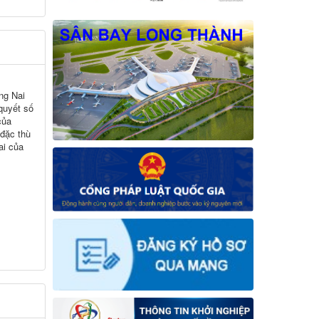
ng Nai
 quyết số
của
 đặc thù
ai của