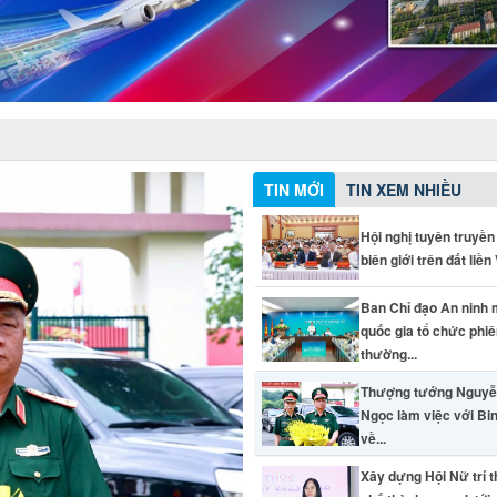
TIN MỚI
TIN XEM NHIỀU
Hội nghị tuyên truyền
biên giới trên đất liền V
Ban Chỉ đạo An ninh
quốc gia tổ chức phi
thường...
Thượng tướng Nguyễ
Ngọc làm việc với Bi
về...
Xây dựng Hội Nữ trí 