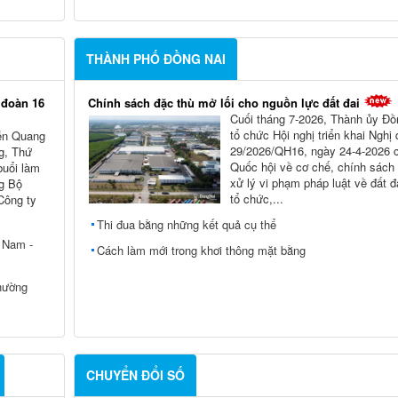
THÀNH PHỐ ĐỒNG NAI
 đoàn 16
Chính sách đặc thù mở lối cho nguồn lực đất đai
Cuối tháng 7-2026, Thành ủy Ðồ
tổ chức Hội nghị triển khai Nghị
ễn Quang
29/2026/QH16, ngày 24-4-2026 
g, Thứ
Quốc hội về cơ chế, chính sách
buổi làm
xử lý vi phạm pháp luật về đất đ
ng Bộ
tổ chức,...
Công ty
Thi đua bằng những kết quả cụ thể
t Nam -
Cách làm mới trong khơi thông mặt bằng
hường
CHUYỂN ĐỔI SỐ