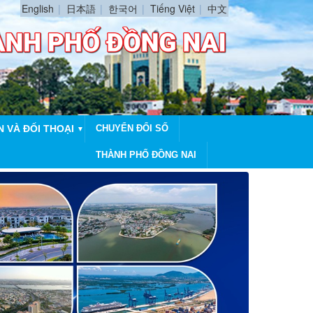
English
日本語
한국어
Tiếng Việt
中文
N VÀ ĐỐI THOẠI
CHUYỂN ĐỔI SỐ
▼
THÀNH PHỐ ĐỒNG NAI