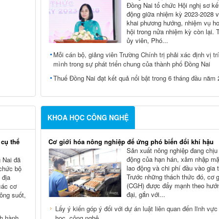
Đồng Nai tổ chức Hội nghị sơ kế
động giữa nhiệm kỳ 2023-2028 và
khai phương hướng, nhiệm vụ ho
hội trong nửa nhiệm kỳ còn lại.
ủy viên, Phó...
Mỗi cán bộ, giảng viên Trường Chính trị phải xác định vị tr
mình trong sự phát triển chung của thành phố Đồng Nai
Thuế Đồng Nai đạt kết quả nổi bật trong 6 tháng đầu năm
KHOA HỌC CÔNG NGHỆ
 cụ thể
Cơ giới hóa nông nghiệp để ứng phó biến đổi khí hậu
Sản xuất nông nghiệp đang chịu
động của hạn hán, xâm nhập mặn
 Nai đã
lao động và chi phí đầu vào gia 
 chức bộ
Trước những thách thức đó, cơ g
 địa
(CGH) được đẩy mạnh theo hướn
các cơ
đại, gắn với...
hông suốt,
Lấy ý kiến góp ý đối với dự án luật liên quan đến lĩnh vực
ch hành
học, công nghệ