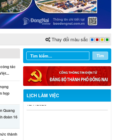
Thay đổi màu sắc
Tìm
 công tác
iệt...
 mạng
ên họp
LỊCH LÀM VIỆC
Từ ngày 03/8/2026 đến ngày
n Quang
09/8/2026
nh đoàn 16
Từ ngày 27/7/2026 đến ngày
02/8/2026
thức thành