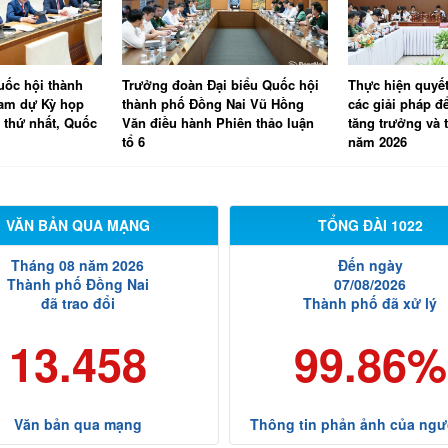
uốc hội thành
Trưởng đoàn Đại biểu Quốc hội
Thực hiện quyết
ham dự Kỳ họp
thành phố Đồng Nai Vũ Hồng
các giải pháp đ
 thứ nhất, Quốc
Văn điều hành Phiên thảo luận
tăng trưởng và 
tổ 6
năm 2026
VĂN BẢN QUA MẠNG
TỔNG ĐÀI 1022
Tháng 08 năm 2026
Đến ngày
Thành phố Đồng Nai
07/08/2026
đã trao đổi
Thành phố đã xử lý
13.458
99.86%
Văn bản qua mạng
Thông tin phản ảnh của ngư