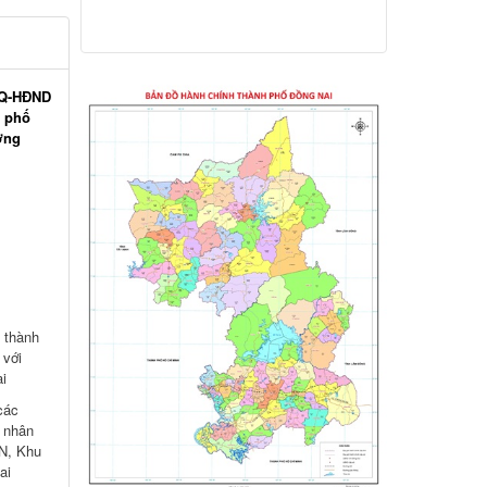
năm một lần cho người dân trên địa bàn
thành phố Đồng Nai
Hỗ trợ đăng tải thông tin hợp nhất,
/NQ-HĐND
thay đổi địa chỉ trụ sở làm việc
h phố
ờng
Công khai thông tin vi phạm pháp luật
trong lĩnh vực đất đai, tại phường Hố Nai
 thành
 với
i
các
 nhân
CN, Khu
ai