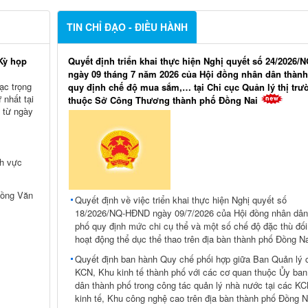
TIN CHỈ ĐẠO - ĐIỀU HÀNH
Kỳ họp
Quyết định triển khai thực hiện Nghị quyết số 24/2026
ngày 09 tháng 7 năm 2026 của Hội đồng nhân dân thàn
ạc trọng
quy định chế độ mua sắm,… tại Chi cục Quản lý thị trư
 nhất tại
thuộc Sở Công Thương thành phố Đồng Nai
 từ ngày
nh vực
Hồng Văn
Quyết định về việc triển khai thực hiện Nghị quyết số
18/2026/NQ-HĐND ngày 09/7/2026 của Hội đồng nhân dân
phố quy định mức chi cụ thể và một số chế độ đặc thù đối
hoạt động thể dục thể thao trên địa bàn thành phố Đồng Na
Quyết định ban hành Quy chế phối hợp giữa Ban Quản lý 
KCN, Khu kinh tế thành phố với các cơ quan thuộc Ủy ban
dân thành phố trong công tác quản lý nhà nước tại các K
kinh tế, Khu công nghệ cao trên địa bàn thành phố Đồng N