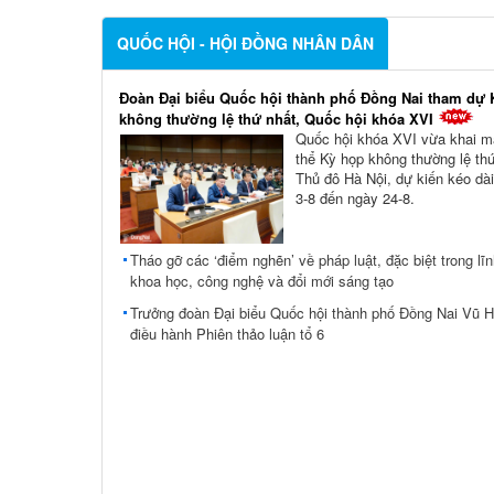
QUỐC HỘI - HỘI ĐỒNG NHÂN DÂN
Đoàn Đại biểu Quốc hội thành phố Đồng Nai tham dự 
không thường lệ thứ nhất, Quốc hội khóa XVI
Quốc hội khóa XVI vừa khai m
thể Kỳ họp không thường lệ thứ
Thủ đô Hà Nội, dự kiến kéo dài
3-8 đến ngày 24-8.
Tháo gỡ các ‘điểm nghẽn’ về pháp luật, đặc biệt trong lĩ
khoa học, công nghệ và đổi mới sáng tạo
Trưởng đoàn Đại biểu Quốc hội thành phố Đồng Nai Vũ 
điều hành Phiên thảo luận tổ 6