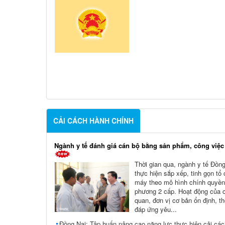
CẢI CÁCH HÀNH CHÍNH
Ngành y tế đánh giá cán bộ bằng sản phẩm, công việc
Thời gian qua, ngành y tế Đồng
thực hiện sắp xếp, tinh gọn tổ
máy theo mô hình chính quyền
phương 2 cấp. Hoạt động của 
quan, đơn vị cơ bản ổn định, t
đáp ứng yêu...
Đồng Nai: Tập huấn nâng cao năng lực thực hiện cải cá