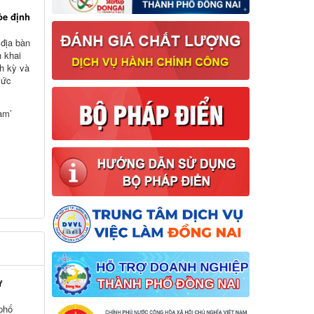
ỏe định
 địa bàn
n khai
h kỳ và
sức
am’
ữ
 phố