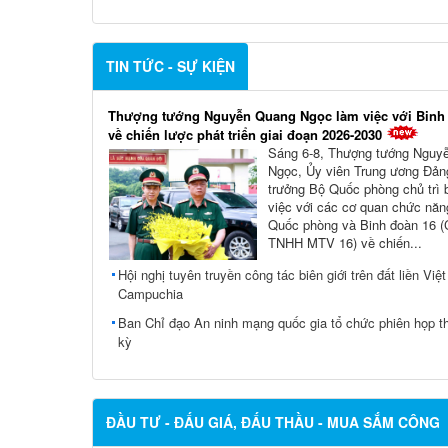
TIN TỨC - SỰ KIỆN
Thượng tướng Nguyễn Quang Ngọc làm việc với Binh
về chiến lược phát triển giai đoạn 2026-2030
Sáng 6-8, Thượng tướng Nguy
Ngọc, Ủy viên Trung ương Đản
trưởng Bộ Quốc phòng chủ trì 
việc với các cơ quan chức nă
Quốc phòng và Binh đoàn 16 (
TNHH MTV 16) về chiến...
Hội nghị tuyên truyền công tác biên giới trên đất liền Việ
Campuchia
Ban Chỉ đạo An ninh mạng quốc gia tổ chức phiên họp t
kỳ
ĐẦU TƯ - ĐẤU GIÁ, ĐẤU THẦU - MUA SẮM CÔNG